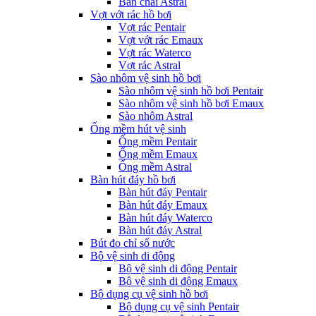
Bàn chải Astral
Vợt vớt rác hồ bơi
Vợt rác Pentair
Vợt vớt rác Emaux
Vợt rác Waterco
Vợt rác Astral
Sào nhôm vệ sinh hồ bơi
Sào nhôm vệ sinh hồ bơi Pentair
Sào nhôm vệ sinh hồ bơi Emaux
Sào nhôm Astral
Ống mềm hút vệ sinh
Ống mềm Pentair
Ống mềm Emaux
Ống mềm Astral
Bàn hút đáy hồ bơi
Bàn hút đáy Pentair
Bàn hút đáy Emaux
Bàn hút đáy Waterco
Bàn hút đáy Astral
Bút đo chỉ số nước
Bộ vệ sinh di động
Bộ vệ sinh di động Pentair
Bộ vệ sinh di động Emaux
Bộ dụng cụ vệ sinh hồ bơi
Bộ dụng cụ vệ sinh Pentair