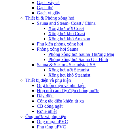
Gạch vảy cá
Gạch thẻ
Gạch vỉ giấy
Thiết bị & Phòng xông hơi
Sauna and Steam- Coast / China
Xông hơi ướt Coast
Xông hơi khô Coast
Xông hơi khô Amazon
Phụ kiện phòng xông hơi
Phòng xông hơi Sauna
Phòng xông hơi Sauna Thương Mại
Phòng xông hơi Sauna Gia Đình
Sauna & Steam - Steamist/ USA
Xông hơi ướt Steamist
Xông hơi khô Steamist
Thiết bị điện và phụ kiện
Ống luồn điện và phụ kiện
Hộp nối cáp dây điện chống nước
Dây điện
Công tắc điều khiển từ xa
CB đóng ngắt
Rơ le nhiệt
Ống nước và phụ kiện
Ống nhựa uPVC
Phụ tùng uPVC