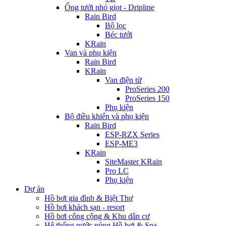
Ống tưới nhỏ giọt - Dripline
Rain Bird
Bộ lọc
Béc tưới
KRain
Van và phụ kiện
Rain Bird
KRain
Van điện từ
ProSeries 200
ProSeries 150
Phụ kiện
Bộ điều khiển và phụ kiện
Rain Bird
ESP-RZX Series
ESP-ME3
KRain
SiteMaster KRain
Pro LC
Phụ kiện
Dự án
Hồ bơi gia đình & Biệt Thự
Hồ bơi khách sạn - resort
Hồ bơi công cộng & Khu dân cư
Hệ thống nước nóng Hồ bơi & Spa