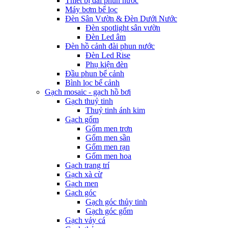
Thiết bị đài phun nước
Máy bơm bể lọc
Đèn Sân Vườn & Đèn Dưới Nước
Đèn spotlight sân vườn
Đèn Led âm
Đèn hồ cảnh đài phun nước
Đèn Led Rise
Phụ kiện đèn
Đầu phun bể cảnh
Bình lọc bể cảnh
Gạch mosaic - gạch hồ bơi
Gạch thuỷ tinh
Thuỷ tinh ánh kim
Gạch gốm
Gốm men trơn
Gốm men sần
Gốm men rạn
Gốm men hoa
Gạch trang trí
Gạch xà cừ
Gạch men
Gạch góc
Gạch góc thủy tinh
Gạch góc gốm
Gạch vảy cá