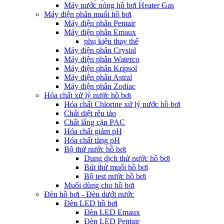
Máy nước nóng hồ bơi Heater Gas
Máy điện phân muối hồ bơi
Máy điện phân Pentair
Máy điện phân Emaux
phụ kiện thay thế
Máy điện phân Crystal
Máy điện phân Waterco
Máy điện phân Kripsol
Máy điện phân Astral
Máy điện phân Zodiac
Hóa chất xử lý nước hồ bơi
Hóa chất Chlorine xử lý nước hồ bơi
Chất diệt rêu tảo
Chất lắng cặn PAC
Hóa chất giảm pH
Hóa chất tăng pH
Bộ thử nước hồ bơi
Dung dịch thử nước hồ bơi
Bút thử muối hồ bơi
Bộ test nước hồ bơi
Muối dùng cho hồ bơi
Đèn hồ bơi - Đèn dưới nước
Đèn LED hồ bơi
Đèn LED Emaux
Đèn LED Pentair