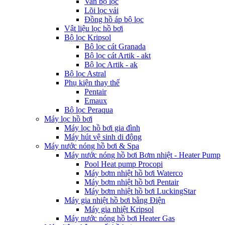
Van bộ lọc
Lõi lọc vải
Đồng hồ áp bộ lọc
Vật liệu lọc hồ bơi
Bộ lọc Kripsol
Bộ lọc cát Granada
Bộ lọc cát Artik - akt
Bộ lọc Artik - ak
Bộ lọc Astral
Phụ kiện thay thế
Pentair
Emaux
Bộ lọc Peraqua
Máy lọc hồ bơi
Máy lọc hồ bơi gia đình
Máy hút vệ sinh di động
Máy nước nóng hồ bơi & Spa
Máy nước nóng hồ bơi Bơm nhiệt - Heater Pump
Pool Heat pump Procopi
Máy bơm nhiệt hồ bơi Waterco
Máy bơm nhiệt hồ bơi Pentair
Máy bơm nhiệt hồ bơi LuckingStar
Máy gia nhiệt hồ bơi bằng Điện
Máy gia nhiệt Kripsol
Máy nước nóng hồ bơi Heater Gas