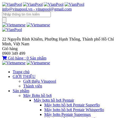
info@vinapool.vn - vinapool@gmail.com
22 Nguyễn Bỉnh Khiêm, Phường Hạnh Thông, Thành phố Hồ Chí
Minh, Việt Nam
Giỏ hàng
0969 349 499
Giỏ hàng :
0
Sản phẩm
Trang chủ
GIỚI THIỆU
Giới thiệu Vinapool
Thành viên
Sản phẩm
Máy Bơm hồ bơi
Máy bơm hồ bơi Pentair
Máy bơm hồ bơi Pentair Superflo
Máy bơm hồ bơi Pentair Whisperflo
Máy bơm Pentair Supermax