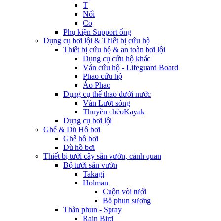
T
Nối
Co
Phụ kiện Support ống
Dụng cụ bơi lội & Thiết bị cứu hộ
Thiết bị cứu hộ & an toàn bơi lội
Dụng cụ cứu hộ khác
Ván cứu hộ - Lifeguard Board
Phao cứu hộ
Áo Phao
Dụng cụ thể thao dưới nước
Ván Lướt sóng
Thuyền chèoKayak
Dụng cụ bơi lội
Ghế & Dù Hồ bơi
Ghế hồ bơi
Dù hồ bơi
Thiết bị tưới cây sân vườn, cảnh quan
Bộ tưới sân vườn
Takagi
Holman
Cuộn vòi tưới
Bộ phun sương
Thân phun - Spray
Rain Bird