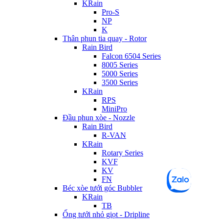
KRain
Pro-S
NP
K
Thân phun tia quay - Rotor
Rain Bird
Falcon 6504 Series
8005 Series
5000 Series
3500 Series
KRain
RPS
MiniPro
Đầu phun xòe - Nozzle
Rain Bird
R-VAN
KRain
Rotary Series
KVF
KV
FN
Béc xòe tưới góc Bubbler
KRain
TB
Ống tưới nhỏ giọt - Dripline