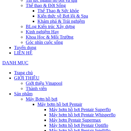
Tin tức ngành hồ bơi và spa
Thể thao & Đời Sống
Thể Thao & Sức khỏe
Kiến thức về Bơi lội & Spa
Khám phá & Trải nghiệm
BLog Kiến trúc Xây dựng
Kinh nghiệm Hay
Khoa Học & Môi Trường
Góc nhìn cuộc sống
Tuyển dụng
LIÊN HỆ
DANH MỤC
Trang chủ
GIỚI THIỆU
Giới thiệu Vinapool
Thành viên
Sản phẩm
Máy Bơm hồ bơi
Máy bơm hồ bơi Pentair
Máy bơm hồ bơi Pentair Superflo
Máy bơm hồ bơi Pentair Whisperflo
Máy bơm Pentair Supermax
Máy bơm hồ bơi Pentair Optiflo
Máy bơm hồ bơi Pentair Intelliflo