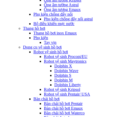
Ống âm tường Kripsol
Ống âm tường Astral
Ống âm tương Emaux
Phụ kiện chống đẩy nổi
Phụ kiện chống đẩy nổi astral
Bộ điều khiển mực nước
Thang hồ bơi
Thang hồ bơi inox Emaux
Phụ kiện
Tay vịn
Dụng cụ vệ sinh hồ bơi
Robot vệ sinh hồ bơi
Robot vệ sinh Procopi/EU
Robot vệ sinh Maytronics
Dolphin X
Dolphin Wave
Dolphin S
Dolphin M
Dolphin Liberty
Robot vệ sinh Kripsol
Robot vệ sinh Pentair/ USA
Bàn chải hồ bơi
Bàn chải hồ bơi Pentair
Bàn chải hồ bơi Emaux
Bàn chải hồ bơi Waterco