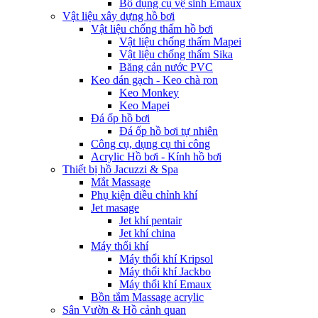
Bộ dụng cụ vệ sinh Emaux
Vật liệu xây dựng hồ bơi
Vật liệu chống thấm hồ bơi
Vật liệu chống thấm Mapei
Vật liệu chống thấm Sika
Băng cản nước PVC
Keo dán gạch - Keo chà ron
Keo Monkey
Keo Mapei
Đá ốp hồ bơi
Đá ốp hồ bơi tự nhiên
Công cụ, dụng cụ thi công
Acrylic Hồ bơi - Kính hồ bơi
Thiết bị hồ Jacuzzi & Spa
Mắt Massage
Phụ kiện điều chỉnh khí
Jet masage
Jet khí pentair
Jet khí china
Máy thổi khí
Máy thổi khí Kripsol
Máy thổi khí Jackbo
Máy thổi khí Emaux
Bồn tắm Massage acrylic
Sân Vườn & Hồ cảnh quan