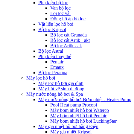
Phụ kiện bộ lọc
Van bộ lọc
Lõi lọc vải
Đồng hồ áp bộ lọc
Vật liệu lọc hồ bơi
Bộ lọc Kripsol
Bộ lọc cát Granada
Bộ lọc cát Artik - akt
Bộ lọc Artik - ak
Bộ lọc Astral
Phụ kiện thay thế
Pentair
Emaux
Bộ lọc Peraqua
Máy lọc hồ bơi
Máy lọc hồ bơi gia đình
Máy hút vệ sinh di động
Máy nước nóng hồ bơi & Spa
Máy nước nóng hồ bơi Bơm nhiệt - Heater Pump
Pool Heat pump Procopi
Máy bơm nhiệt hồ bơi Waterco
Máy bơm nhiệt hồ bơi Pentair
Máy bơm nhiệt hồ bơi LuckingStar
Máy gia nhiệt hồ bơi bằng Điện
Máy gia nhiệt Kripsol