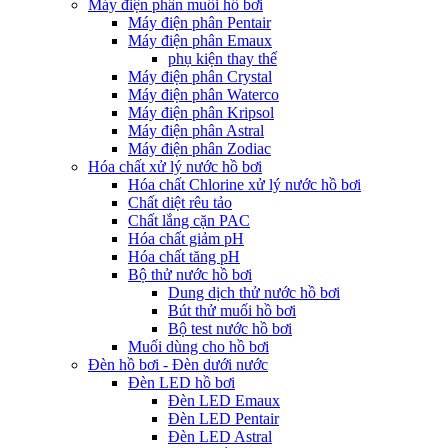
Máy điện phân muối hồ bơi
Máy điện phân Pentair
Máy điện phân Emaux
phụ kiện thay thế
Máy điện phân Crystal
Máy điện phân Waterco
Máy điện phân Kripsol
Máy điện phân Astral
Máy điện phân Zodiac
Hóa chất xử lý nước hồ bơi
Hóa chất Chlorine xử lý nước hồ bơi
Chất diệt rêu tảo
Chất lắng cặn PAC
Hóa chất giảm pH
Hóa chất tăng pH
Bộ thử nước hồ bơi
Dung dịch thử nước hồ bơi
Bút thử muối hồ bơi
Bộ test nước hồ bơi
Muối dùng cho hồ bơi
Đèn hồ bơi - Đèn dưới nước
Đèn LED hồ bơi
Đèn LED Emaux
Đèn LED Pentair
Đèn LED Astral