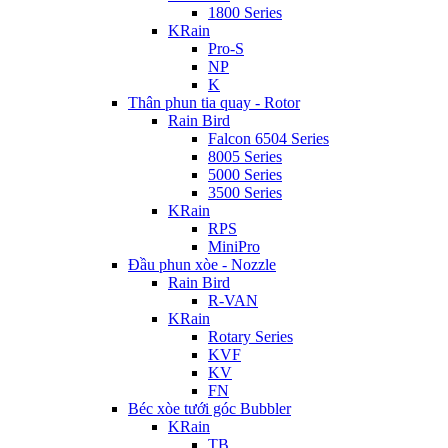
1800 Series
KRain
Pro-S
NP
K
Thân phun tia quay - Rotor
Rain Bird
Falcon 6504 Series
8005 Series
5000 Series
3500 Series
KRain
RPS
MiniPro
Đầu phun xòe - Nozzle
Rain Bird
R-VAN
KRain
Rotary Series
KVF
KV
FN
Béc xòe tưới góc Bubbler
KRain
TB