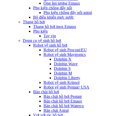
Ống âm tương Emaux
Phụ kiện chống đẩy nổi
Phụ kiện chống đẩy nổi astral
Bộ điều khiển mực nước
Thang hồ bơi
Thang hồ bơi inox Emaux
Phụ kiện
Tay vịn
Dụng cụ vệ sinh hồ bơi
Robot vệ sinh hồ bơi
Robot vệ sinh Procopi/EU
Robot vệ sinh Maytronics
Dolphin X
Dolphin Wave
Dolphin S
Dolphin M
Dolphin Liberty
Robot vệ sinh Kripsol
Robot vệ sinh Pentair/ USA
Bàn chải hồ bơi
Bàn chải hồ bơi Pentair
Bàn chải hồ bơi Emaux
Bàn chải hồ bơi Waterco
Bàn chải Astral
Vợt vớt rác hồ bơi