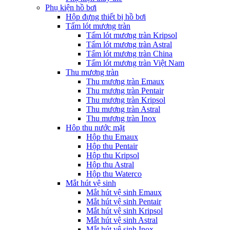
Phụ kiện hồ bơi
Hộp đựng thiết bị hồ bơi
Tấm lót mương tràn
Tấm lót mương tràn Kripsol
Tấm lót mương tràn Astral
Tấm lót mương tràn China
Tấm lót mương tràn Việt Nam
Thu mương tràn
Thu mương tràn Emaux
Thu mương tràn Pentair
Thu mương tràn Kripsol
Thu mương tràn Astral
Thu mương tràn Inox
Hôp thu nước mặt
Hộp thu Emaux
Hộp thu Pentair
Hộp thu Kripsol
Hộp thu Astral
Hộp thu Waterco
Mắt hút vệ sinh
Mắt hút vệ sinh Emaux
Mắt hút vệ sinh Pentair
Mắt hút vệ sinh Kripsol
Mắt hút vệ sinh Astral
Mắt hút vệ sinh Inox