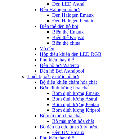
Đèn LED Astral
Đèn Halogen hồ bơi
Đèn Halogen Emaux
Đèn Halogen Pentair
Biến thế đèn hồ bơi
Biến thế Emaux
Biến thế Kripsol
Biến thế china
Vỏ đèn
Hộp điều khiển đèn LED RGB
Phụ kiện thay thế
Đèn hồ bơi Waterco
Đèn hồ Bơi Astralpool
Thiết bị xử lý nước hồ bơi
Bộ điều khiển châm hóa chất
Bơm định lượng hóa chất
Bơm định lượng Emaux
Bơm định lượng Astral
Bơm định lượng Pentair
Bơm định lượng Kripsol
Bộ mài mòn hóa chất
Bộ mài mòn hóa chất
Bộ đèn tia cực tím xử lý nước
Đèn UV Emaux
Phụ kiện thay thế