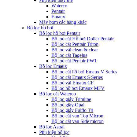
Phụ kiện thay thế
Waterco
Pentair
Emaux
Máy bơm các hãng khác
Bộ lọc hồ bơi
Bộ lọc hồ bơi Pentair
Bộ lọc cát Hồ bơi Dollar Pentair
Bộ lọc cát Pentair Triton
Bộ lọc vải clean & clear
Bộ lọc cát Tagelus
Bộ lọc cát Pentair PWT
Bộ lọc Emaux
Bộ lọc cát hồ bơi Emaux V Series
Bộ lọc cát Emaux S Series
Bộ lọc vải Emaux CF
Bô lọc hồ bơi Emaux MFV
Bộ lọc cát Waterco
Bộ lọc giấy Trimline
Bộ lọc giấy Opal
Bộ lọc giấy Fulflo Tri
Bộ lọc cát van Top Micron
Bộ lọc cát van Side micron
Bộ lọc Astral
Phụ kiện bộ lọc