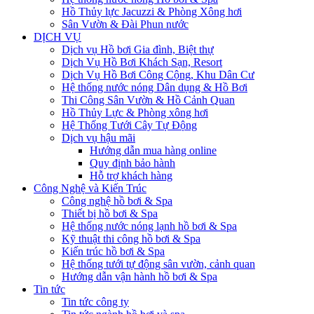
Hồ Thủy lực Jacuzzi & Phòng Xông hơi
Sân Vườn & Đài Phun nước
DỊCH VỤ
Dịch vụ Hồ bơi Gia đình, Biệt thự
Dịch Vụ Hồ Bơi Khách Sạn, Resort
Dịch Vụ Hồ Bơi Công Cộng, Khu Dân Cư
Hệ thống nước nóng Dân dụng & Hồ Bơi
Thi Công Sân Vườn & Hồ Cảnh Quan
Hồ Thủy Lực & Phòng xông hơi
Hệ Thống Tưới Cây Tự Động
Dịch vụ hậu mãi
Hướng dẫn mua hàng online
Quy định bảo hành
Hỗ trợ khách hàng
Công Nghệ và Kiến Trúc
Công nghệ hồ bơi & Spa
Thiết bị hồ bơi & Spa
Hệ thống nước nóng lạnh hồ bơi & Spa
Kỹ thuật thi công hồ bơi & Spa
Kiến trúc hồ bơi & Spa
Hệ thống tưới tự động sân vườn, cảnh quan
Hướng dẫn vận hành hồ bơi & Spa
Tin tức
Tin tức công ty