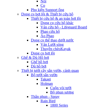
Nối
Co
Phụ kiện Support ống
Dụng cụ bơi lội & Thiết bị cứu hộ
Thiết bị cứu hộ & an toàn bơi lội
Dụng cụ cứu hộ khác
Ván cứu hộ - Lifeguard Board
Phao cứu hộ
Áo Phao
Dụng cụ thể thao dưới nước
Ván Lướt sóng
Thuyền chèoKayak
Dụng cụ bơi lội
Ghế & Dù Hồ bơi
Ghế hồ bơi
Dù hồ bơi
Thiết bị tưới cây sân vườn, cảnh quan
Bộ tưới sân vườn
Takagi
Holman
Cuộn vòi tưới
Bộ phun sương
Thân phun - Spray
Rain Bird
1800 Series