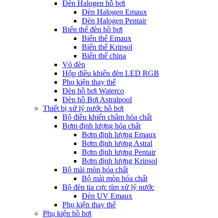
Đèn Halogen hồ bơi
Đèn Halogen Emaux
Đèn Halogen Pentair
Biến thế đèn hồ bơi
Biến thế Emaux
Biến thế Kripsol
Biến thế china
Vỏ đèn
Hộp điều khiển đèn LED RGB
Phụ kiện thay thế
Đèn hồ bơi Waterco
Đèn hồ Bơi Astralpool
Thiết bị xử lý nước hồ bơi
Bộ điều khiển châm hóa chất
Bơm định lượng hóa chất
Bơm định lượng Emaux
Bơm định lượng Astral
Bơm định lượng Pentair
Bơm định lượng Kripsol
Bộ mài mòn hóa chất
Bộ mài mòn hóa chất
Bộ đèn tia cực tím xử lý nước
Đèn UV Emaux
Phụ kiện thay thế
Phụ kiện hồ bơi