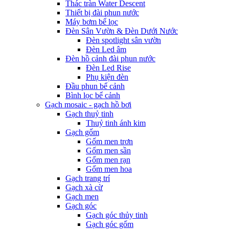
Thác tràn Water Descent
Thiết bị đài phun nước
Máy bơm bể lọc
Đèn Sân Vườn & Đèn Dưới Nước
Đèn spotlight sân vườn
Đèn Led âm
Đèn hồ cảnh đài phun nước
Đèn Led Rise
Phụ kiện đèn
Đầu phun bể cảnh
Bình lọc bể cảnh
Gạch mosaic - gạch hồ bơi
Gạch thuỷ tinh
Thuỷ tinh ánh kim
Gạch gốm
Gốm men trơn
Gốm men sần
Gốm men rạn
Gốm men hoa
Gạch trang trí
Gạch xà cừ
Gạch men
Gạch góc
Gạch góc thủy tinh
Gạch góc gốm