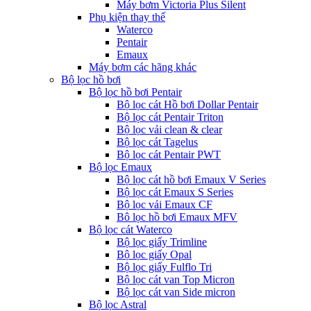
Máy bơm Victoria Plus Silent
Phụ kiện thay thế
Waterco
Pentair
Emaux
Máy bơm các hãng khác
Bộ lọc hồ bơi
Bộ lọc hồ bơi Pentair
Bộ lọc cát Hồ bơi Dollar Pentair
Bộ lọc cát Pentair Triton
Bộ lọc vải clean & clear
Bộ lọc cát Tagelus
Bộ lọc cát Pentair PWT
Bộ lọc Emaux
Bộ lọc cát hồ bơi Emaux V Series
Bộ lọc cát Emaux S Series
Bộ lọc vải Emaux CF
Bô lọc hồ bơi Emaux MFV
Bộ lọc cát Waterco
Bộ lọc giấy Trimline
Bộ lọc giấy Opal
Bộ lọc giấy Fulflo Tri
Bộ lọc cát van Top Micron
Bộ lọc cát van Side micron
Bộ lọc Astral