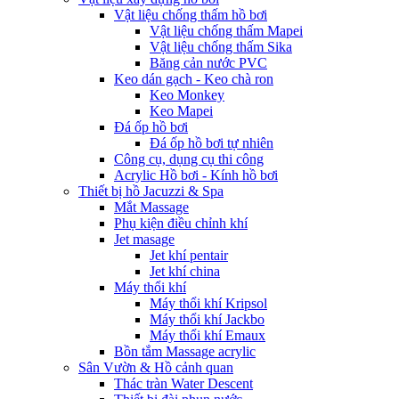
Vật liệu chống thấm hồ bơi
Vật liệu chống thấm Mapei
Vật liệu chống thấm Sika
Băng cản nước PVC
Keo dán gạch - Keo chà ron
Keo Monkey
Keo Mapei
Đá ốp hồ bơi
Đá ốp hồ bơi tự nhiên
Công cụ, dụng cụ thi công
Acrylic Hồ bơi - Kính hồ bơi
Thiết bị hồ Jacuzzi & Spa
Mắt Massage
Phụ kiện điều chỉnh khí
Jet masage
Jet khí pentair
Jet khí china
Máy thổi khí
Máy thổi khí Kripsol
Máy thổi khí Jackbo
Máy thổi khí Emaux
Bồn tắm Massage acrylic
Sân Vườn & Hồ cảnh quan
Thác tràn Water Descent