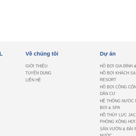
L
Về chúng tôi
Dự án
GIỚI THIỆU
HỒ BƠI GIA ĐÌNH 
TUYỂN DỤNG
HỒ BƠI KHÁCH SẠ
RESORT
LIÊN HỆ
HỒ BƠI CÔNG CỘ
DÂN CƯ
HỆ THỐNG NƯỚC 
BƠI & SPA
HỒ THỦY LỰC JAC
PHÒNG XÔNG HƠI
SÂN VƯỜN & ĐÀI 
NƯỚC