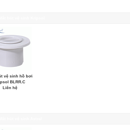
Mắt hút vệ sinh Kripsol
t vệ sinh hồ bơi
ipsol BLRR.C
Liên hệ
Mắt hút vệ sinh Astral