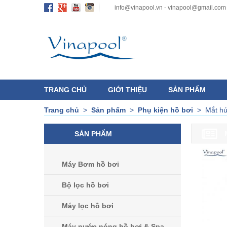
info@vinapool.vn - vinapool@gmail.com
TRANG CHỦ
GIỚI THIỆU
SẢN PHẨM
Trang chủ
>
Sản phẩm
>
Phụ kiện hồ bơi
>
Mắt hú
SẢN PHẨM
Máy Bơm hồ bơi
Bộ lọc hồ bơi
Máy lọc hồ bơi
Máy nước nóng hồ bơi & Spa