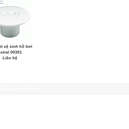
t vệ sinh hồ bơi
stral 00301
Liên hệ
Mắt hút vệ sinh Inox