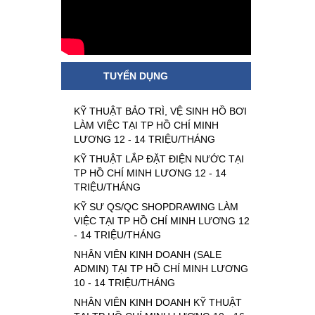
TUYỂN DỤNG
KỸ THUẬT BẢO TRÌ, VỆ SINH HỒ BƠI
LÀM VIỆC TẠI TP HỒ CHÍ MINH
LƯƠNG 12 - 14 TRIỆU/THÁNG
KỸ THUẬT LẮP ĐẶT ĐIỆN NƯỚC TẠI
TP HỒ CHÍ MINH LƯƠNG 12 - 14
TRIỆU/THÁNG
KỸ SƯ QS/QC SHOPDRAWING LÀM
VIỆC TẠI TP HỒ CHÍ MINH LƯƠNG 12
- 14 TRIỆU/THÁNG
NHÂN VIÊN KINH DOANH (SALE
ADMIN) TẠI TP HỒ CHÍ MINH LƯƠNG
10 - 14 TRIỆU/THÁNG
NHÂN VIÊN KINH DOANH KỸ THUẬT