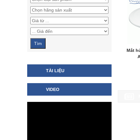
Mắt hú
A
TÀI LIỆU
VIDEO