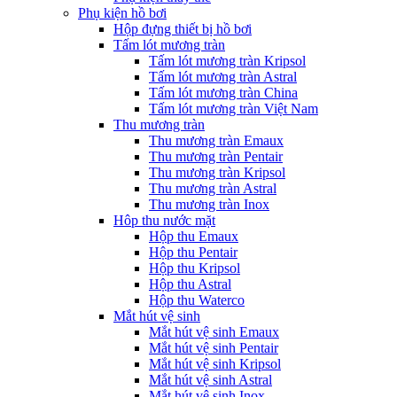
Phụ kiện hồ bơi
Hộp đựng thiết bị hồ bơi
Tấm lót mương tràn
Tấm lót mương tràn Kripsol
Tấm lót mương tràn Astral
Tấm lót mương tràn China
Tấm lót mương tràn Việt Nam
Thu mương tràn
Thu mương tràn Emaux
Thu mương tràn Pentair
Thu mương tràn Kripsol
Thu mương tràn Astral
Thu mương tràn Inox
Hôp thu nước mặt
Hộp thu Emaux
Hộp thu Pentair
Hộp thu Kripsol
Hộp thu Astral
Hộp thu Waterco
Mắt hút vệ sinh
Mắt hút vệ sinh Emaux
Mắt hút vệ sinh Pentair
Mắt hút vệ sinh Kripsol
Mắt hút vệ sinh Astral
Mắt hút vệ sinh Inox