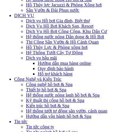
Hồ Thủy lực Jacuzzi & Phòng Xông hơi
Sân Vườn & Đài Phun nước
DỊCH VỤ
Dịch vụ Hồ bơi Gia đình, Biệt thự
Dịch Vụ Hồ Bơi Khách Sạn, Resort
Dịch Vụ Hồ Bơi Công Cộng, Khu Dân Cư
Hệ thống nước nóng Dân dụng & Hồ Bơi
Thi Công Sân Vườn & Hồ Cảnh Quan
Hồ Thủy Lực & Phòng xông hơi
Hệ Thống Tưới Cây Tự Động
Dịch vụ hậu mãi
Hướng dẫn mua hàng online
Quy định bảo hành
Hỗ trợ khách hàng
Công Nghệ và Kiến Trúc
Công nghệ hồ bơi & Spa
Thiết bị hồ bơi & Spa
Hệ thống nước nóng lạnh hồ bơi & Spa
Kỹ thuật thi công hồ bơi & Spa
Kiến trúc hồ bơi & Spa
Hệ thống tưới tự động sân vườn, cảnh quan
Hướng dẫn vận hành hồ bơi & Spa
Tin tức
Tin tức công ty