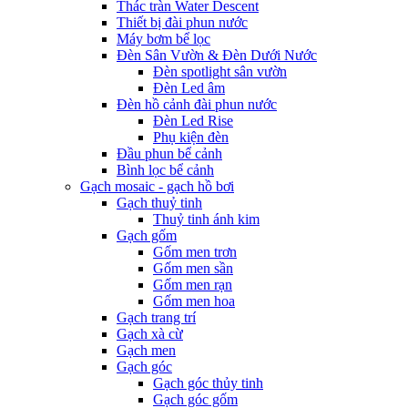
Thác tràn Water Descent
Thiết bị đài phun nước
Máy bơm bể lọc
Đèn Sân Vườn & Đèn Dưới Nước
Đèn spotlight sân vườn
Đèn Led âm
Đèn hồ cảnh đài phun nước
Đèn Led Rise
Phụ kiện đèn
Đầu phun bể cảnh
Bình lọc bể cảnh
Gạch mosaic - gạch hồ bơi
Gạch thuỷ tinh
Thuỷ tinh ánh kim
Gạch gốm
Gốm men trơn
Gốm men sần
Gốm men rạn
Gốm men hoa
Gạch trang trí
Gạch xà cừ
Gạch men
Gạch góc
Gạch góc thủy tinh
Gạch góc gốm