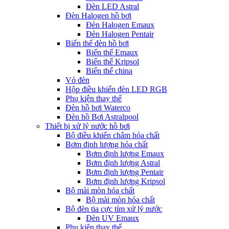
Đèn LED Astral
Đèn Halogen hồ bơi
Đèn Halogen Emaux
Đèn Halogen Pentair
Biến thế đèn hồ bơi
Biến thế Emaux
Biến thế Kripsol
Biến thế china
Vỏ đèn
Hộp điều khiển đèn LED RGB
Phụ kiện thay thế
Đèn hồ bơi Waterco
Đèn hồ Bơi Astralpool
Thiết bị xử lý nước hồ bơi
Bộ điều khiển châm hóa chất
Bơm định lượng hóa chất
Bơm định lượng Emaux
Bơm định lượng Astral
Bơm định lượng Pentair
Bơm định lượng Kripsol
Bộ mài mòn hóa chất
Bộ mài mòn hóa chất
Bộ đèn tia cực tím xử lý nước
Đèn UV Emaux
Phụ kiện thay thế