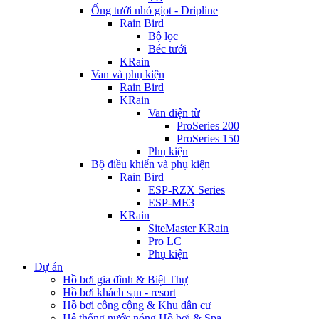
Ống tưới nhỏ giọt - Dripline
Rain Bird
Bộ lọc
Béc tưới
KRain
Van và phụ kiện
Rain Bird
KRain
Van điện từ
ProSeries 200
ProSeries 150
Phụ kiện
Bộ điều khiển và phụ kiện
Rain Bird
ESP-RZX Series
ESP-ME3
KRain
SiteMaster KRain
Pro LC
Phụ kiện
Dự án
Hồ bơi gia đình & Biệt Thự
Hồ bơi khách sạn - resort
Hồ bơi công cộng & Khu dân cư
Hệ thống nước nóng Hồ bơi & Spa