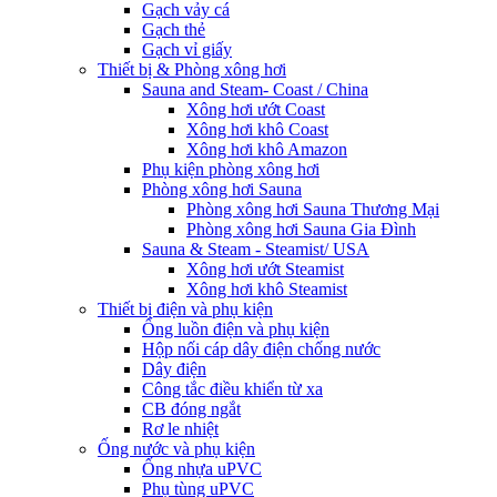
Gạch vảy cá
Gạch thẻ
Gạch vỉ giấy
Thiết bị & Phòng xông hơi
Sauna and Steam- Coast / China
Xông hơi ướt Coast
Xông hơi khô Coast
Xông hơi khô Amazon
Phụ kiện phòng xông hơi
Phòng xông hơi Sauna
Phòng xông hơi Sauna Thương Mại
Phòng xông hơi Sauna Gia Đình
Sauna & Steam - Steamist/ USA
Xông hơi ướt Steamist
Xông hơi khô Steamist
Thiết bị điện và phụ kiện
Ống luồn điện và phụ kiện
Hộp nối cáp dây điện chống nước
Dây điện
Công tắc điều khiển từ xa
CB đóng ngắt
Rơ le nhiệt
Ống nước và phụ kiện
Ống nhựa uPVC
Phụ tùng uPVC