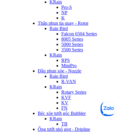
KRain
Pro-S
NP
K
Thân phun tia quay - Rotor
Rain Bird
Falcon 6504 Series
8005 Series
5000 Series
3500 Series
KRain
RPS
MiniPro
Đầu phun xòe - Nozzle
Rain Bird
R-VAN
KRain
Rotary Series
KVF
KV
FN
Béc xòe tưới góc Bubbler
KRain
TB
Ống tưới nhỏ giọt - Dripline