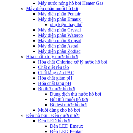
Máy nước nóng hồ bơi Heater Gas
Máy điện phân muối hồ bơi
Máy điện phân Pentair
Máy điện phân Emaux
phụ kiện thay thế
Máy điện phân Crystal
Máy điện phân Waterco
Máy điện phân Kripsol
Máy điện phân Astral
Máy điện phân Zodiac
Hóa chất xử lý nước hồ bơi
Hóa chất Chlorine xử lý nước hồ bơi
Chất diệt rêu tảo
Chất lắng cặn PAC
Hóa chất giảm pH
Hóa chất tăng pH
Bộ thử nước hồ bơi
Dung dịch thử nước hồ bơi
Bút thử muối hồ bơi
Bộ test nước hồ bơi
Muối dùng cho hồ bơi
Đèn hồ bơi - Đèn dưới nước
Đèn LED hồ bơi
Đèn LED Emaux
Đèn LED Pentair