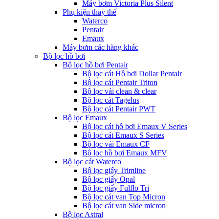
Máy bơm Victoria Plus Silent
Phụ kiện thay thế
Waterco
Pentair
Emaux
Máy bơm các hãng khác
Bộ lọc hồ bơi
Bộ lọc hồ bơi Pentair
Bộ lọc cát Hồ bơi Dollar Pentair
Bộ lọc cát Pentair Triton
Bộ lọc vải clean & clear
Bộ lọc cát Tagelus
Bộ lọc cát Pentair PWT
Bộ lọc Emaux
Bộ lọc cát hồ bơi Emaux V Series
Bộ lọc cát Emaux S Series
Bộ lọc vải Emaux CF
Bô lọc hồ bơi Emaux MFV
Bộ lọc cát Waterco
Bộ lọc giấy Trimline
Bộ lọc giấy Opal
Bộ lọc giấy Fulflo Tri
Bộ lọc cát van Top Micron
Bộ lọc cát van Side micron
Bộ lọc Astral