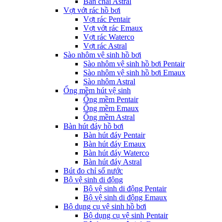
Bàn chải Astral
Vợt vớt rác hồ bơi
Vợt rác Pentair
Vợt vớt rác Emaux
Vợt rác Waterco
Vợt rác Astral
Sào nhôm vệ sinh hồ bơi
Sào nhôm vệ sinh hồ bơi Pentair
Sào nhôm vệ sinh hồ bơi Emaux
Sào nhôm Astral
Ống mềm hút vệ sinh
Ống mềm Pentair
Ống mềm Emaux
Ống mềm Astral
Bàn hút đáy hồ bơi
Bàn hút đáy Pentair
Bàn hút đáy Emaux
Bàn hút đáy Waterco
Bàn hút đáy Astral
Bút đo chỉ số nước
Bộ vệ sinh di động
Bộ vệ sinh di động Pentair
Bộ vệ sinh di động Emaux
Bộ dụng cụ vệ sinh hồ bơi
Bộ dụng cụ vệ sinh Pentair