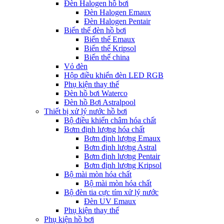
Đèn Halogen hồ bơi
Đèn Halogen Emaux
Đèn Halogen Pentair
Biến thế đèn hồ bơi
Biến thế Emaux
Biến thế Kripsol
Biến thế china
Vỏ đèn
Hộp điều khiển đèn LED RGB
Phụ kiện thay thế
Đèn hồ bơi Waterco
Đèn hồ Bơi Astralpool
Thiết bị xử lý nước hồ bơi
Bộ điều khiển châm hóa chất
Bơm định lượng hóa chất
Bơm định lượng Emaux
Bơm định lượng Astral
Bơm định lượng Pentair
Bơm định lượng Kripsol
Bộ mài mòn hóa chất
Bộ mài mòn hóa chất
Bộ đèn tia cực tím xử lý nước
Đèn UV Emaux
Phụ kiện thay thế
Phụ kiện hồ bơi