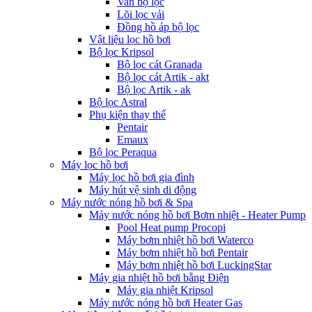
Van bộ lọc
Lõi lọc vải
Đồng hồ áp bộ lọc
Vật liệu lọc hồ bơi
Bộ lọc Kripsol
Bộ lọc cát Granada
Bộ lọc cát Artik - akt
Bộ lọc Artik - ak
Bộ lọc Astral
Phụ kiện thay thế
Pentair
Emaux
Bộ lọc Peraqua
Máy lọc hồ bơi
Máy lọc hồ bơi gia đình
Máy hút vệ sinh di động
Máy nước nóng hồ bơi & Spa
Máy nước nóng hồ bơi Bơm nhiệt - Heater Pump
Pool Heat pump Procopi
Máy bơm nhiệt hồ bơi Waterco
Máy bơm nhiệt hồ bơi Pentair
Máy bơm nhiệt hồ bơi LuckingStar
Máy gia nhiệt hồ bơi bằng Điện
Máy gia nhiệt Kripsol
Máy nước nóng hồ bơi Heater Gas