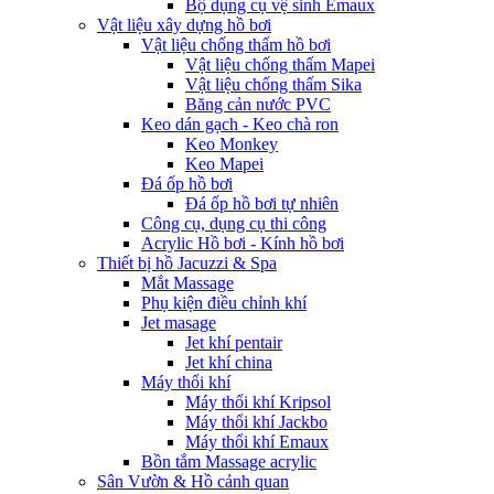
Bộ dụng cụ vệ sinh Emaux
Vật liệu xây dựng hồ bơi
Vật liệu chống thấm hồ bơi
Vật liệu chống thấm Mapei
Vật liệu chống thấm Sika
Băng cản nước PVC
Keo dán gạch - Keo chà ron
Keo Monkey
Keo Mapei
Đá ốp hồ bơi
Đá ốp hồ bơi tự nhiên
Công cụ, dụng cụ thi công
Acrylic Hồ bơi - Kính hồ bơi
Thiết bị hồ Jacuzzi & Spa
Mắt Massage
Phụ kiện điều chỉnh khí
Jet masage
Jet khí pentair
Jet khí china
Máy thổi khí
Máy thổi khí Kripsol
Máy thổi khí Jackbo
Máy thổi khí Emaux
Bồn tắm Massage acrylic
Sân Vườn & Hồ cảnh quan