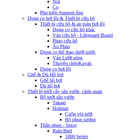
Nối
Co
Phụ kiện Support ống
Dụng cụ bơi lội & Thiết bị cứu hộ
Thiết bị cứu hộ & an toàn bơi lội
Dụng cụ cứu hộ khác
Ván cứu hộ - Lifeguard Board
Phao cứu hộ
Áo Phao
Dụng cụ thể thao dưới nước
Ván Lướt sóng
Thuyền chèoKayak
Dụng cụ bơi lội
Ghế & Dù Hồ bơi
Ghế hồ bơi
Dù hồ bơi
Thiết bị tưới cây sân vườn, cảnh quan
Bộ tưới sân vườn
Takagi
Holman
Cuộn vòi tưới
Bộ phun sương
Thân phun - Spray
Rain Bird
1800 Series