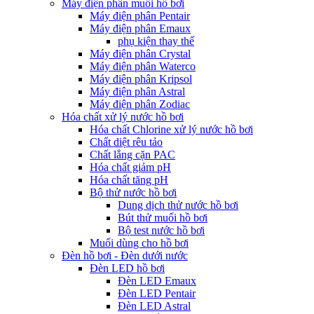
Máy điện phân muối hồ bơi
Máy điện phân Pentair
Máy điện phân Emaux
phụ kiện thay thế
Máy điện phân Crystal
Máy điện phân Waterco
Máy điện phân Kripsol
Máy điện phân Astral
Máy điện phân Zodiac
Hóa chất xử lý nước hồ bơi
Hóa chất Chlorine xử lý nước hồ bơi
Chất diệt rêu tảo
Chất lắng cặn PAC
Hóa chất giảm pH
Hóa chất tăng pH
Bộ thử nước hồ bơi
Dung dịch thử nước hồ bơi
Bút thử muối hồ bơi
Bộ test nước hồ bơi
Muối dùng cho hồ bơi
Đèn hồ bơi - Đèn dưới nước
Đèn LED hồ bơi
Đèn LED Emaux
Đèn LED Pentair
Đèn LED Astral