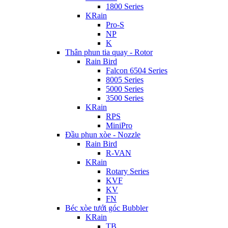
1800 Series
KRain
Pro-S
NP
K
Thân phun tia quay - Rotor
Rain Bird
Falcon 6504 Series
8005 Series
5000 Series
3500 Series
KRain
RPS
MiniPro
Đầu phun xòe - Nozzle
Rain Bird
R-VAN
KRain
Rotary Series
KVF
KV
FN
Béc xòe tưới góc Bubbler
KRain
TB