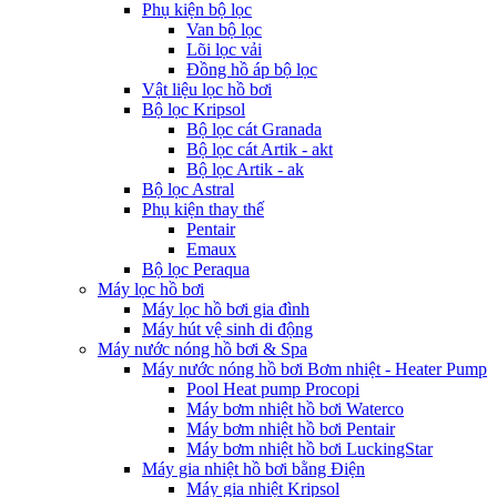
Phụ kiện bộ lọc
Van bộ lọc
Lõi lọc vải
Đồng hồ áp bộ lọc
Vật liệu lọc hồ bơi
Bộ lọc Kripsol
Bộ lọc cát Granada
Bộ lọc cát Artik - akt
Bộ lọc Artik - ak
Bộ lọc Astral
Phụ kiện thay thế
Pentair
Emaux
Bộ lọc Peraqua
Máy lọc hồ bơi
Máy lọc hồ bơi gia đình
Máy hút vệ sinh di động
Máy nước nóng hồ bơi & Spa
Máy nước nóng hồ bơi Bơm nhiệt - Heater Pump
Pool Heat pump Procopi
Máy bơm nhiệt hồ bơi Waterco
Máy bơm nhiệt hồ bơi Pentair
Máy bơm nhiệt hồ bơi LuckingStar
Máy gia nhiệt hồ bơi bằng Điện
Máy gia nhiệt Kripsol