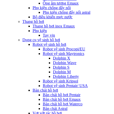
Ống âm tương Emaux
Phụ kiện chống đẩy nổi
Phụ kiện chống đẩy nổi astral
Bộ điều khiển mực nước
Thang hồ bơi
Thang hồ bơi inox Emaux
Phụ kiện
Tay vịn
Dụng cụ vệ sinh hồ bơi
Robot vệ sinh hồ bơi
Robot vệ sinh Procopi/EU
Robot vệ sinh Maytronics
Dolphin X
Dolphin Wave
Dolphin S
Dolphin M
Dolphin Liberty
Robot vệ sinh Kripsol
Robot vệ sinh Pentair/ USA
Bàn chải hồ bơi
Bàn chải hồ bơi Pentair
Bàn chải hồ bơi Emaux
Bàn chải hồ bơi Waterco
Bàn chải Astral
Vợt vớt rác hồ bơi