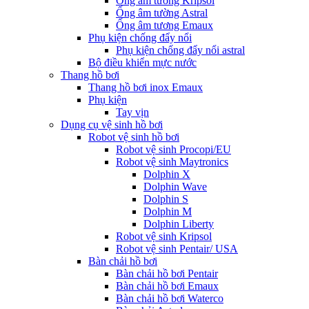
Ống âm tường Kripsol
Ống âm tường Astral
Ống âm tương Emaux
Phụ kiện chống đẩy nổi
Phụ kiện chống đẩy nổi astral
Bộ điều khiển mực nước
Thang hồ bơi
Thang hồ bơi inox Emaux
Phụ kiện
Tay vịn
Dụng cụ vệ sinh hồ bơi
Robot vệ sinh hồ bơi
Robot vệ sinh Procopi/EU
Robot vệ sinh Maytronics
Dolphin X
Dolphin Wave
Dolphin S
Dolphin M
Dolphin Liberty
Robot vệ sinh Kripsol
Robot vệ sinh Pentair/ USA
Bàn chải hồ bơi
Bàn chải hồ bơi Pentair
Bàn chải hồ bơi Emaux
Bàn chải hồ bơi Waterco