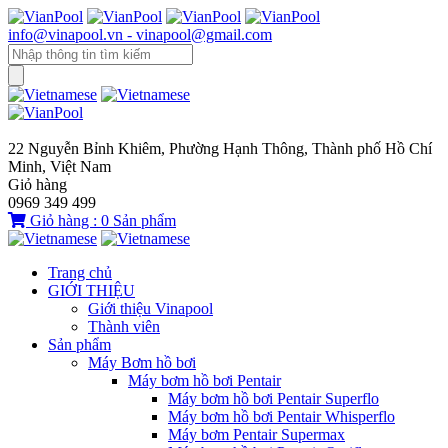
info@vinapool.vn - vinapool@gmail.com
22 Nguyễn Bỉnh Khiêm, Phường Hạnh Thông, Thành phố Hồ Chí
Minh, Việt Nam
Giỏ hàng
0969 349 499
Giỏ hàng :
0
Sản phẩm
Trang chủ
GIỚI THIỆU
Giới thiệu Vinapool
Thành viên
Sản phẩm
Máy Bơm hồ bơi
Máy bơm hồ bơi Pentair
Máy bơm hồ bơi Pentair Superflo
Máy bơm hồ bơi Pentair Whisperflo
Máy bơm Pentair Supermax