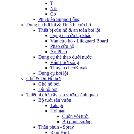
T
Nối
Co
Phụ kiện Support ống
Dụng cụ bơi lội & Thiết bị cứu hộ
Thiết bị cứu hộ & an toàn bơi lội
Dụng cụ cứu hộ khác
Ván cứu hộ - Lifeguard Board
Phao cứu hộ
Áo Phao
Dụng cụ thể thao dưới nước
Ván Lướt sóng
Thuyền chèoKayak
Dụng cụ bơi lội
Ghế & Dù Hồ bơi
Ghế hồ bơi
Dù hồ bơi
Thiết bị tưới cây sân vườn, cảnh quan
Bộ tưới sân vườn
Takagi
Holman
Cuộn vòi tưới
Bộ phun sương
Thân phun - Spray
Rain Bird