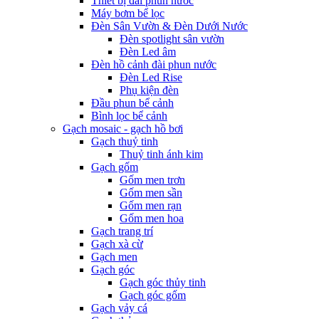
Thiết bị đài phun nước
Máy bơm bể lọc
Đèn Sân Vườn & Đèn Dưới Nước
Đèn spotlight sân vườn
Đèn Led âm
Đèn hồ cảnh đài phun nước
Đèn Led Rise
Phụ kiện đèn
Đầu phun bể cảnh
Bình lọc bể cảnh
Gạch mosaic - gạch hồ bơi
Gạch thuỷ tinh
Thuỷ tinh ánh kim
Gạch gốm
Gốm men trơn
Gốm men sần
Gốm men rạn
Gốm men hoa
Gạch trang trí
Gạch xà cừ
Gạch men
Gạch góc
Gạch góc thủy tinh
Gạch góc gốm
Gạch vảy cá