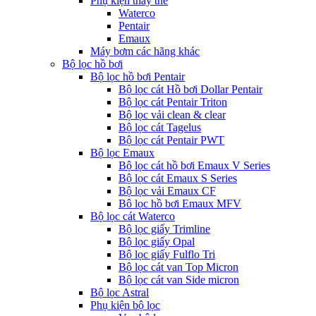
Phụ kiện thay thế
Waterco
Pentair
Emaux
Máy bơm các hãng khác
Bộ lọc hồ bơi
Bộ lọc hồ bơi Pentair
Bộ lọc cát Hồ bơi Dollar Pentair
Bộ lọc cát Pentair Triton
Bộ lọc vải clean & clear
Bộ lọc cát Tagelus
Bộ lọc cát Pentair PWT
Bộ lọc Emaux
Bộ lọc cát hồ bơi Emaux V Series
Bộ lọc cát Emaux S Series
Bộ lọc vải Emaux CF
Bô lọc hồ bơi Emaux MFV
Bộ lọc cát Waterco
Bộ lọc giấy Trimline
Bộ lọc giấy Opal
Bộ lọc giấy Fulflo Tri
Bộ lọc cát van Top Micron
Bộ lọc cát van Side micron
Bộ lọc Astral
Phụ kiện bộ lọc