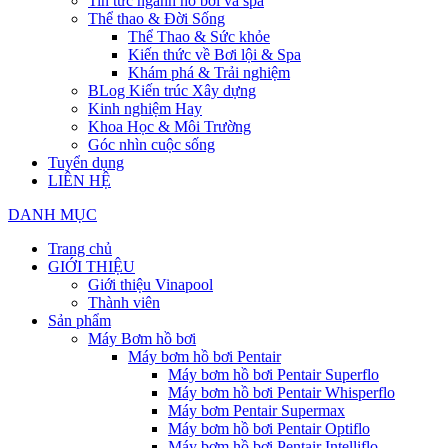
Tin tức ngành hồ bơi và spa
Thể thao & Đời Sống
Thể Thao & Sức khỏe
Kiến thức về Bơi lội & Spa
Khám phá & Trải nghiệm
BLog Kiến trúc Xây dựng
Kinh nghiệm Hay
Khoa Học & Môi Trường
Góc nhìn cuộc sống
Tuyển dụng
LIÊN HỆ
DANH MỤC
Trang chủ
GIỚI THIỆU
Giới thiệu Vinapool
Thành viên
Sản phẩm
Máy Bơm hồ bơi
Máy bơm hồ bơi Pentair
Máy bơm hồ bơi Pentair Superflo
Máy bơm hồ bơi Pentair Whisperflo
Máy bơm Pentair Supermax
Máy bơm hồ bơi Pentair Optiflo
Máy bơm hồ bơi Pentair Intelliflo