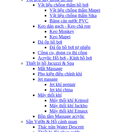
Vật liệu chống thấm hồ bơi
Vật liệu chống thấm Mapei
Vật liệu chống thấm Sika
Băng cản nước PVC
Keo dán gạch - Keo chà ron
Keo Monkey
Keo Mapei
Đá ốp hồ bơi
Đá ốp hồ bơi tự nhiên
Công cụ, dụng cụ thi công
Acrylic Hồ bơi - Kính hồ bơi
Thiết bị hồ Jacuzzi & Spa
Mắt Massage
Phụ kiện điều chỉnh khí
Jet masage
Jet khí pentair
Jet khí china
Máy thổi khí
Máy thổi khí Kripsol
Máy thổi khí Jackbo
Máy thổi khí Emaux
Bồn tắm Massage acrylic
Sân Vườn & Hồ cảnh quan
Thác tràn Water Descent