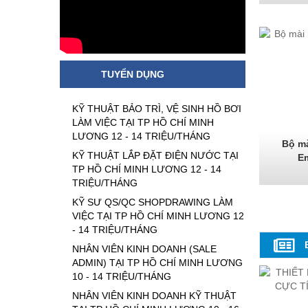
TUYỂN DỤNG
KỸ THUẬT BẢO TRÌ, VỆ SINH HỒ BƠI
LÀM VIỆC TẠI TP HỒ CHÍ MINH
LƯƠNG 12 - 14 TRIỆU/THÁNG
Bộ mà
KỸ THUẬT LẮP ĐẶT ĐIỆN NƯỚC TẠI
E
TP HỒ CHÍ MINH LƯƠNG 12 - 14
TRIỆU/THÁNG
KỸ SƯ QS/QC SHOPDRAWING LÀM
VIỆC TẠI TP HỒ CHÍ MINH LƯƠNG 12
- 14 TRIỆU/THÁNG
NHÂN VIÊN KINH DOANH (SALE
ADMIN) TẠI TP HỒ CHÍ MINH LƯƠNG
10 - 14 TRIỆU/THÁNG
NHÂN VIÊN KINH DOANH KỸ THUẬT