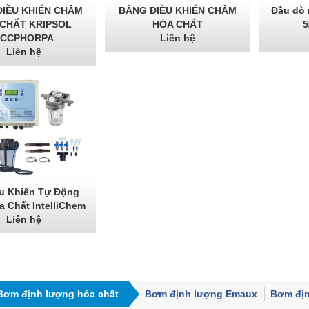
IỀU KHIỂN CHÂM
BẢNG ĐIỀU KHIỂN CHÂM
Đầu dò 
CHẤT KRIPSOL
HÓA CHẤT
5
CCPHORPA
Liên hệ
Liên hệ
u Khiển Tự Động
 Chất IntelliChem
Liên hệ
Bơm định lượng hóa chất
Bơm định lượng Emaux
Bơm địn