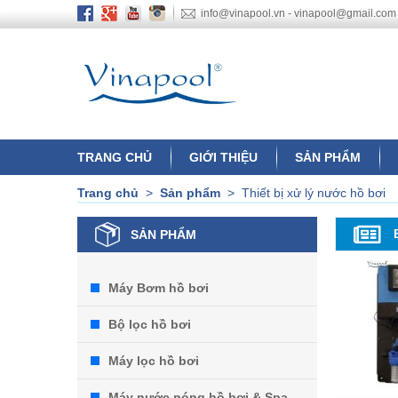
info@vinapool.vn - vinapool@gmail.com
TRANG CHỦ
GIỚI THIỆU
SẢN PHẨM
Trang chủ
>
Sản phẩm
>
Thiết bị xử lý nước hồ bơi
SẢN PHẨM
Máy Bơm hồ bơi
Bộ lọc hồ bơi
Máy lọc hồ bơi
Máy nước nóng hồ bơi & Spa