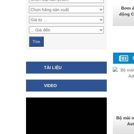
Bơm đ
động 
TÀI LIỆU
VIDEO
Bộ mài 
Ast