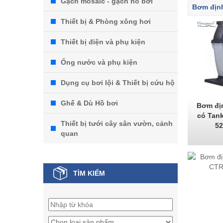
Gạch mosaic - gạch hồ bơi
Bơm định
Thiết bị & Phòng xông hơi
Thiết bị điện và phụ kiện
Ống nước và phụ kiện
Dụng cụ bơi lội & Thiết bị cứu hộ
Ghế & Dù Hồ bơi
Bơm địn
có Tan
Thiết bị tưới cây sân vườn, cảnh
52
quan
TÌM KIẾM