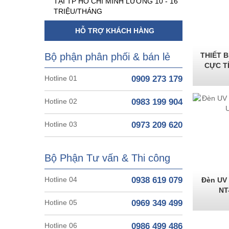
TẠI TP HỒ CHÍ MINH LƯƠNG 10 - 16
TRIỆU/THÁNG
HỖ TRỢ KHÁCH HÀNG
Bộ phận phân phối & bán lẻ
THIẾT B
CỰC T
Hotline 01
0909 273 179
Hotline 02
0983 199 904
Hotline 03
0973 209 620
Bộ Phận Tư vấn & Thi công
Hotline 04
0938 619 079
Đèn UV 
NT
Hotline 05
0969 349 499
Hotline 06
0986 499 486