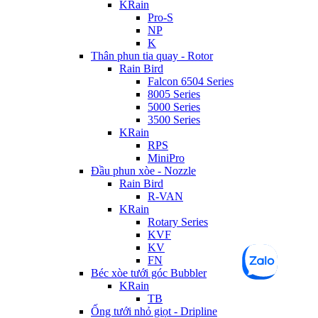
KRain
Pro-S
NP
K
Thân phun tia quay - Rotor
Rain Bird
Falcon 6504 Series
8005 Series
5000 Series
3500 Series
KRain
RPS
MiniPro
Đầu phun xòe - Nozzle
Rain Bird
R-VAN
KRain
Rotary Series
KVF
KV
FN
Béc xòe tưới góc Bubbler
KRain
TB
Ống tưới nhỏ giọt - Dripline