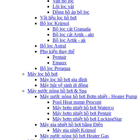
Van bộ lọc
Lõi lọc vải
Đồng hồ áp bộ lọc
Vật liệu lọc hồ bơi
Bộ lọc Kripsol
Bộ lọc cát Granada
Bộ lọc cát Artik - akt
Bộ lọc Artik - ak
Bộ lọc Astral
Phụ kiện thay thế
Pentair
Emaux
Bộ lọc Peraqua
Máy lọc hồ bơi
Máy lọc hồ bơi gia đình
Máy hút vệ sinh di động
Máy nước nóng hồ bơi & Spa
Máy nước nóng hồ bơi Bơm nhiệt - Heater Pump
Pool Heat pump Procopi
Máy bơm nhiệt hồ bơi Waterco
Máy bơm nhiệt hồ bơi Pentair
Máy bơm nhiệt hồ bơi LuckingStar
Máy gia nhiệt hồ bơi bằng Điện
Máy gia nhiệt Kripsol
Máy nước nóng hồ bơi Heater Gas