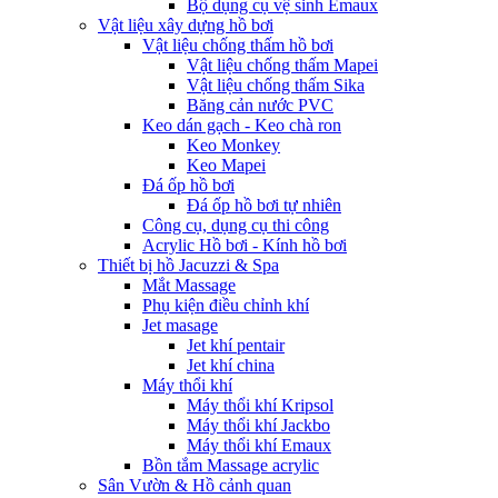
Bộ dụng cụ vệ sinh Emaux
Vật liệu xây dựng hồ bơi
Vật liệu chống thấm hồ bơi
Vật liệu chống thấm Mapei
Vật liệu chống thấm Sika
Băng cản nước PVC
Keo dán gạch - Keo chà ron
Keo Monkey
Keo Mapei
Đá ốp hồ bơi
Đá ốp hồ bơi tự nhiên
Công cụ, dụng cụ thi công
Acrylic Hồ bơi - Kính hồ bơi
Thiết bị hồ Jacuzzi & Spa
Mắt Massage
Phụ kiện điều chỉnh khí
Jet masage
Jet khí pentair
Jet khí china
Máy thổi khí
Máy thổi khí Kripsol
Máy thổi khí Jackbo
Máy thổi khí Emaux
Bồn tắm Massage acrylic
Sân Vườn & Hồ cảnh quan