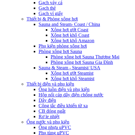
Gạch vảy cá
Gạch thẻ
Gạch vỉ giấy
Thiết bị & Phòng xông hơi
Sauna and Steam- Coast / China
Xông hơi ướt Coast
Xông hơi khô Coast
Xông hơi khô Amazon
Phụ kiện phòng xông hơi
Phòng xông hơi Sauna
Phòng xông hơi Sauna Thương Mại
Phòng xông hơi Sauna Gia Đình
Sauna & Steam - Steamist/ USA
Xông hơi ướt Steamist
Xông hơi khô Steamist
Thiết bị điện và phụ kiện
Ống luồn điện và phụ kiện
Hộp nối cáp dây điện chống nước
Dây điện
Công tắc điều khiển từ xa
CB đóng ngắt
Rơ le nhiệt
Ống nước và phụ kiện
Ống nhựa uPVC
Phụ tùng uPVC