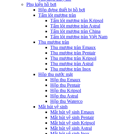
Phụ kiện hồ bơi
Hộp đựng thiết bị hồ bơi
Tấm lót mương tràn
Tấm lót mương tràn Kripsol
Tấm lót mương tràn Astral
Tấm lót mương tràn China
Tấm lót mương tràn Việt Nam
Thu mương tràn
Thu mương tràn Emaux
Thu mương tràn Pentair
Thu mương tràn Kripsol
Thu mương tràn Astral
Thu mương tràn Inox
Hôp thu nước mặt
Hộp thu Emaux
Hộp thu Pentair
Hộp thu Kripsol
Hộp thu Astral
Hộp thu Waterco
Mắt hút vệ sinh
Mắt hút vệ sinh Emaux
Mắt hút vệ sinh Pentair
Mắt hút vệ sinh Kripsol
Mắt hút vệ sinh Astral
Mắt hút vệ sinh Inox