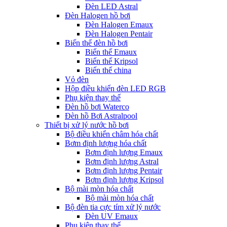
Đèn LED Astral
Đèn Halogen hồ bơi
Đèn Halogen Emaux
Đèn Halogen Pentair
Biến thế đèn hồ bơi
Biến thế Emaux
Biến thế Kripsol
Biến thế china
Vỏ đèn
Hộp điều khiển đèn LED RGB
Phụ kiện thay thế
Đèn hồ bơi Waterco
Đèn hồ Bơi Astralpool
Thiết bị xử lý nước hồ bơi
Bộ điều khiển châm hóa chất
Bơm định lượng hóa chất
Bơm định lượng Emaux
Bơm định lượng Astral
Bơm định lượng Pentair
Bơm định lượng Kripsol
Bộ mài mòn hóa chất
Bộ mài mòn hóa chất
Bộ đèn tia cực tím xử lý nước
Đèn UV Emaux
Phụ kiện thay thế