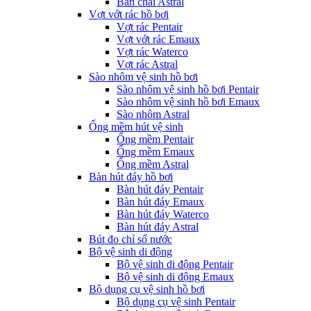
Bàn chải Astral
Vợt vớt rác hồ bơi
Vợt rác Pentair
Vợt vớt rác Emaux
Vợt rác Waterco
Vợt rác Astral
Sào nhôm vệ sinh hồ bơi
Sào nhôm vệ sinh hồ bơi Pentair
Sào nhôm vệ sinh hồ bơi Emaux
Sào nhôm Astral
Ống mềm hút vệ sinh
Ống mềm Pentair
Ống mềm Emaux
Ống mềm Astral
Bàn hút đáy hồ bơi
Bàn hút đáy Pentair
Bàn hút đáy Emaux
Bàn hút đáy Waterco
Bàn hút đáy Astral
Bút đo chỉ số nước
Bộ vệ sinh di động
Bộ vệ sinh di động Pentair
Bộ vệ sinh di động Emaux
Bộ dụng cụ vệ sinh hồ bơi
Bộ dụng cụ vệ sinh Pentair