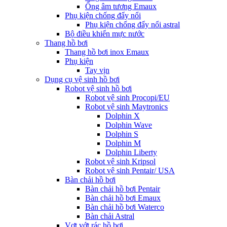
Ống âm tương Emaux
Phụ kiện chống đẩy nổi
Phụ kiện chống đẩy nổi astral
Bộ điều khiển mực nước
Thang hồ bơi
Thang hồ bơi inox Emaux
Phụ kiện
Tay vịn
Dụng cụ vệ sinh hồ bơi
Robot vệ sinh hồ bơi
Robot vệ sinh Procopi/EU
Robot vệ sinh Maytronics
Dolphin X
Dolphin Wave
Dolphin S
Dolphin M
Dolphin Liberty
Robot vệ sinh Kripsol
Robot vệ sinh Pentair/ USA
Bàn chải hồ bơi
Bàn chải hồ bơi Pentair
Bàn chải hồ bơi Emaux
Bàn chải hồ bơi Waterco
Bàn chải Astral
Vợt vớt rác hồ bơi