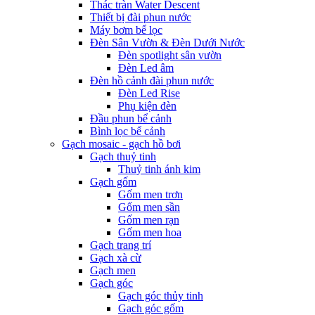
Thác tràn Water Descent
Thiết bị đài phun nước
Máy bơm bể lọc
Đèn Sân Vườn & Đèn Dưới Nước
Đèn spotlight sân vườn
Đèn Led âm
Đèn hồ cảnh đài phun nước
Đèn Led Rise
Phụ kiện đèn
Đầu phun bể cảnh
Bình lọc bể cảnh
Gạch mosaic - gạch hồ bơi
Gạch thuỷ tinh
Thuỷ tinh ánh kim
Gạch gốm
Gốm men trơn
Gốm men sần
Gốm men rạn
Gốm men hoa
Gạch trang trí
Gạch xà cừ
Gạch men
Gạch góc
Gạch góc thủy tinh
Gạch góc gốm