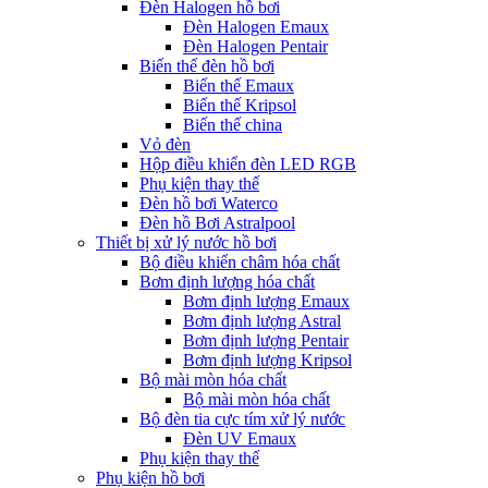
Đèn Halogen hồ bơi
Đèn Halogen Emaux
Đèn Halogen Pentair
Biến thế đèn hồ bơi
Biến thế Emaux
Biến thế Kripsol
Biến thế china
Vỏ đèn
Hộp điều khiển đèn LED RGB
Phụ kiện thay thế
Đèn hồ bơi Waterco
Đèn hồ Bơi Astralpool
Thiết bị xử lý nước hồ bơi
Bộ điều khiển châm hóa chất
Bơm định lượng hóa chất
Bơm định lượng Emaux
Bơm định lượng Astral
Bơm định lượng Pentair
Bơm định lượng Kripsol
Bộ mài mòn hóa chất
Bộ mài mòn hóa chất
Bộ đèn tia cực tím xử lý nước
Đèn UV Emaux
Phụ kiện thay thế
Phụ kiện hồ bơi