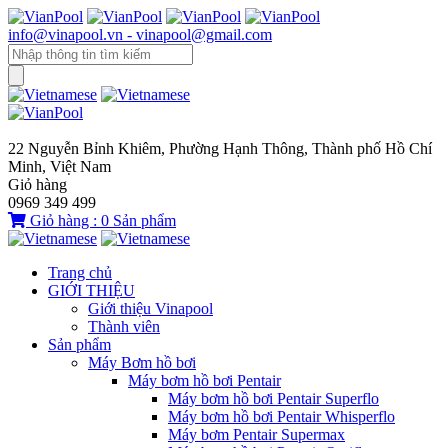
info@vinapool.vn - vinapool@gmail.com
22 Nguyễn Bỉnh Khiêm, Phường Hạnh Thông, Thành phố Hồ Chí
Minh, Việt Nam
Giỏ hàng
0969 349 499
Giỏ hàng :
0
Sản phẩm
Trang chủ
GIỚI THIỆU
Giới thiệu Vinapool
Thành viên
Sản phẩm
Máy Bơm hồ bơi
Máy bơm hồ bơi Pentair
Máy bơm hồ bơi Pentair Superflo
Máy bơm hồ bơi Pentair Whisperflo
Máy bơm Pentair Supermax