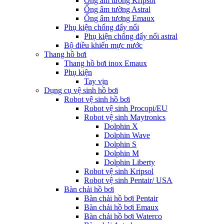
Ống âm tường Kripsol
Ống âm tường Astral
Ống âm tương Emaux
Phụ kiện chống đẩy nổi
Phụ kiện chống đẩy nổi astral
Bộ điều khiển mực nước
Thang hồ bơi
Thang hồ bơi inox Emaux
Phụ kiện
Tay vịn
Dụng cụ vệ sinh hồ bơi
Robot vệ sinh hồ bơi
Robot vệ sinh Procopi/EU
Robot vệ sinh Maytronics
Dolphin X
Dolphin Wave
Dolphin S
Dolphin M
Dolphin Liberty
Robot vệ sinh Kripsol
Robot vệ sinh Pentair/ USA
Bàn chải hồ bơi
Bàn chải hồ bơi Pentair
Bàn chải hồ bơi Emaux
Bàn chải hồ bơi Waterco