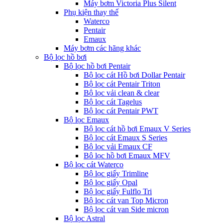
Máy bơm Victoria Plus Silent
Phụ kiện thay thế
Waterco
Pentair
Emaux
Máy bơm các hãng khác
Bộ lọc hồ bơi
Bộ lọc hồ bơi Pentair
Bộ lọc cát Hồ bơi Dollar Pentair
Bộ lọc cát Pentair Triton
Bộ lọc vải clean & clear
Bộ lọc cát Tagelus
Bộ lọc cát Pentair PWT
Bộ lọc Emaux
Bộ lọc cát hồ bơi Emaux V Series
Bộ lọc cát Emaux S Series
Bộ lọc vải Emaux CF
Bô lọc hồ bơi Emaux MFV
Bộ lọc cát Waterco
Bộ lọc giấy Trimline
Bộ lọc giấy Opal
Bộ lọc giấy Fulflo Tri
Bộ lọc cát van Top Micron
Bộ lọc cát van Side micron
Bộ lọc Astral