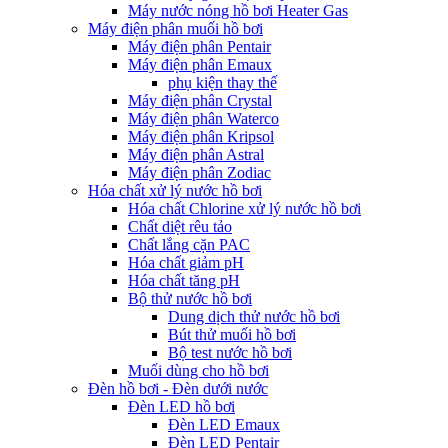
Máy nước nóng hồ bơi Heater Gas
Máy điện phân muối hồ bơi
Máy điện phân Pentair
Máy điện phân Emaux
phụ kiện thay thế
Máy điện phân Crystal
Máy điện phân Waterco
Máy điện phân Kripsol
Máy điện phân Astral
Máy điện phân Zodiac
Hóa chất xử lý nước hồ bơi
Hóa chất Chlorine xử lý nước hồ bơi
Chất diệt rêu tảo
Chất lắng cặn PAC
Hóa chất giảm pH
Hóa chất tăng pH
Bộ thử nước hồ bơi
Dung dịch thử nước hồ bơi
Bút thử muối hồ bơi
Bộ test nước hồ bơi
Muối dùng cho hồ bơi
Đèn hồ bơi - Đèn dưới nước
Đèn LED hồ bơi
Đèn LED Emaux
Đèn LED Pentair