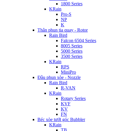
1800 Series
KRain
Pro-S
NP
K
Thân phun tia quay - Rotor
Rain Bird
Falcon 6504 Series
8005 Series
5000 Series
3500 Series
KRain
RPS
MiniPro
Đầu phun xòe - Nozzle
Rain Bird
R-VAN
KRain
Rotary Series
KVF
KV
FN
Béc xòe tưới góc Bubbler
KRain
TB