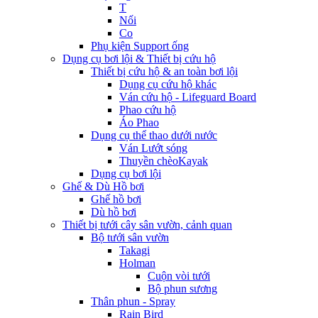
T
Nối
Co
Phụ kiện Support ống
Dụng cụ bơi lội & Thiết bị cứu hộ
Thiết bị cứu hộ & an toàn bơi lội
Dụng cụ cứu hộ khác
Ván cứu hộ - Lifeguard Board
Phao cứu hộ
Áo Phao
Dụng cụ thể thao dưới nước
Ván Lướt sóng
Thuyền chèoKayak
Dụng cụ bơi lội
Ghế & Dù Hồ bơi
Ghế hồ bơi
Dù hồ bơi
Thiết bị tưới cây sân vườn, cảnh quan
Bộ tưới sân vườn
Takagi
Holman
Cuộn vòi tưới
Bộ phun sương
Thân phun - Spray
Rain Bird