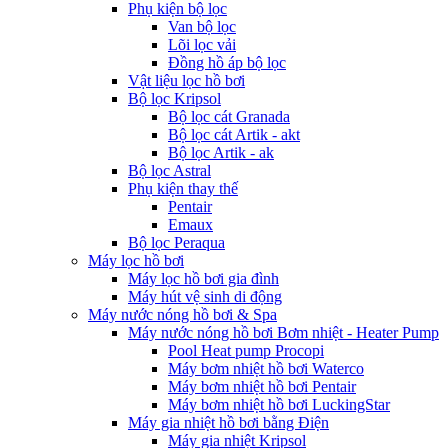
Phụ kiện bộ lọc
Van bộ lọc
Lõi lọc vải
Đồng hồ áp bộ lọc
Vật liệu lọc hồ bơi
Bộ lọc Kripsol
Bộ lọc cát Granada
Bộ lọc cát Artik - akt
Bộ lọc Artik - ak
Bộ lọc Astral
Phụ kiện thay thế
Pentair
Emaux
Bộ lọc Peraqua
Máy lọc hồ bơi
Máy lọc hồ bơi gia đình
Máy hút vệ sinh di động
Máy nước nóng hồ bơi & Spa
Máy nước nóng hồ bơi Bơm nhiệt - Heater Pump
Pool Heat pump Procopi
Máy bơm nhiệt hồ bơi Waterco
Máy bơm nhiệt hồ bơi Pentair
Máy bơm nhiệt hồ bơi LuckingStar
Máy gia nhiệt hồ bơi bằng Điện
Máy gia nhiệt Kripsol