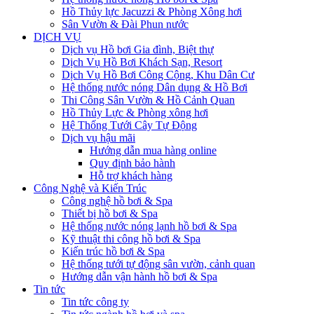
Hồ Thủy lực Jacuzzi & Phòng Xông hơi
Sân Vườn & Đài Phun nước
DỊCH VỤ
Dịch vụ Hồ bơi Gia đình, Biệt thự
Dịch Vụ Hồ Bơi Khách Sạn, Resort
Dịch Vụ Hồ Bơi Công Cộng, Khu Dân Cư
Hệ thống nước nóng Dân dụng & Hồ Bơi
Thi Công Sân Vườn & Hồ Cảnh Quan
Hồ Thủy Lực & Phòng xông hơi
Hệ Thống Tưới Cây Tự Động
Dịch vụ hậu mãi
Hướng dẫn mua hàng online
Quy định bảo hành
Hỗ trợ khách hàng
Công Nghệ và Kiến Trúc
Công nghệ hồ bơi & Spa
Thiết bị hồ bơi & Spa
Hệ thống nước nóng lạnh hồ bơi & Spa
Kỹ thuật thi công hồ bơi & Spa
Kiến trúc hồ bơi & Spa
Hệ thống tưới tự động sân vườn, cảnh quan
Hướng dẫn vận hành hồ bơi & Spa
Tin tức
Tin tức công ty