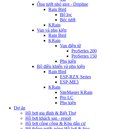
Ống tưới nhỏ giọt - Dripline
Rain Bird
Bộ lọc
Béc tưới
KRain
Van và phụ kiện
Rain Bird
KRain
Van điện từ
ProSeries 200
ProSeries 150
Phụ kiện
Bộ điều khiển và phụ kiện
Rain Bird
ESP-RZX Series
ESP-ME3
KRain
SiteMaster KRain
Pro LC
Phụ kiện
Dự án
Hồ bơi gia đình & Biệt Thự
Hồ bơi khách sạn - resort
Hồ bơi công cộng & Khu dân cư
Hệ thống nước nóng Hồ bơi & Spa