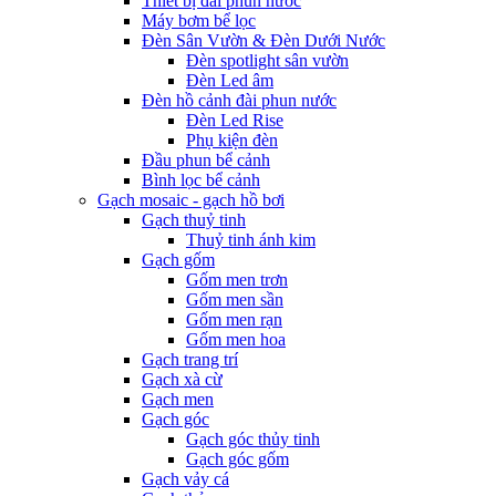
Thiết bị đài phun nước
Máy bơm bể lọc
Đèn Sân Vườn & Đèn Dưới Nước
Đèn spotlight sân vườn
Đèn Led âm
Đèn hồ cảnh đài phun nước
Đèn Led Rise
Phụ kiện đèn
Đầu phun bể cảnh
Bình lọc bể cảnh
Gạch mosaic - gạch hồ bơi
Gạch thuỷ tinh
Thuỷ tinh ánh kim
Gạch gốm
Gốm men trơn
Gốm men sần
Gốm men rạn
Gốm men hoa
Gạch trang trí
Gạch xà cừ
Gạch men
Gạch góc
Gạch góc thủy tinh
Gạch góc gốm
Gạch vảy cá