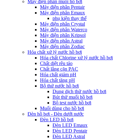
Máy điện phân muối hồ bơi
Máy điện phân Pentair
Máy điện phân Emaux
phụ kiện thay thế
Máy điện phân Crystal
Máy điện phân Waterco
Máy điện phân Kripsol
Máy điện phân Astral
Máy điện phân Zodiac
Hóa chất xử lý nước hồ bơi
Hóa chất Chlorine xử lý nước hồ bơi
Chất diệt rêu tảo
Chất lắng cặn PAC
Hóa chất giảm pH
Hóa chất tăng pH
Bộ thử nước hồ bơi
Dung dịch thử nước hồ bơi
Bút thử muối hồ bơi
Bộ test nước hồ bơi
Muối dùng cho hồ bơi
Đèn hồ bơi - Đèn dưới nước
Đèn LED hồ bơi
Đèn LED Emaux
Đèn LED Pentair
Đèn LED Astral