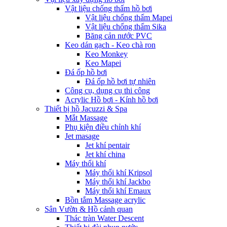
Vật liệu chống thấm hồ bơi
Vật liệu chống thấm Mapei
Vật liệu chống thấm Sika
Băng cản nước PVC
Keo dán gạch - Keo chà ron
Keo Monkey
Keo Mapei
Đá ốp hồ bơi
Đá ốp hồ bơi tự nhiên
Công cụ, dụng cụ thi công
Acrylic Hồ bơi - Kính hồ bơi
Thiết bị hồ Jacuzzi & Spa
Mắt Massage
Phụ kiện điều chỉnh khí
Jet masage
Jet khí pentair
Jet khí china
Máy thổi khí
Máy thổi khí Kripsol
Máy thổi khí Jackbo
Máy thổi khí Emaux
Bồn tắm Massage acrylic
Sân Vườn & Hồ cảnh quan
Thác tràn Water Descent