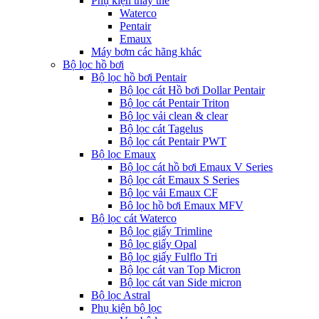
Phụ kiện thay thế
Waterco
Pentair
Emaux
Máy bơm các hãng khác
Bộ lọc hồ bơi
Bộ lọc hồ bơi Pentair
Bộ lọc cát Hồ bơi Dollar Pentair
Bộ lọc cát Pentair Triton
Bộ lọc vải clean & clear
Bộ lọc cát Tagelus
Bộ lọc cát Pentair PWT
Bộ lọc Emaux
Bộ lọc cát hồ bơi Emaux V Series
Bộ lọc cát Emaux S Series
Bộ lọc vải Emaux CF
Bô lọc hồ bơi Emaux MFV
Bộ lọc cát Waterco
Bộ lọc giấy Trimline
Bộ lọc giấy Opal
Bộ lọc giấy Fulflo Tri
Bộ lọc cát van Top Micron
Bộ lọc cát van Side micron
Bộ lọc Astral
Phụ kiện bộ lọc