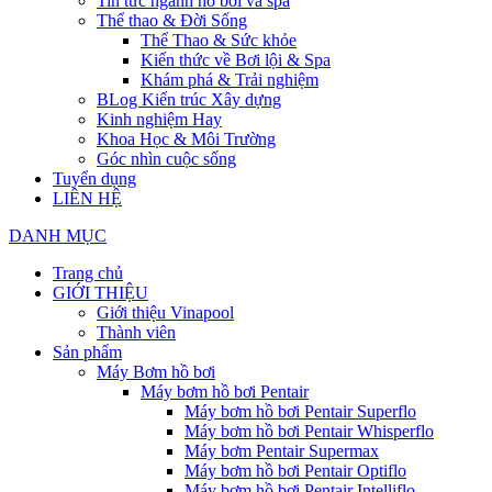
Tin tức ngành hồ bơi và spa
Thể thao & Đời Sống
Thể Thao & Sức khỏe
Kiến thức về Bơi lội & Spa
Khám phá & Trải nghiệm
BLog Kiến trúc Xây dựng
Kinh nghiệm Hay
Khoa Học & Môi Trường
Góc nhìn cuộc sống
Tuyển dụng
LIÊN HỆ
DANH MỤC
Trang chủ
GIỚI THIỆU
Giới thiệu Vinapool
Thành viên
Sản phẩm
Máy Bơm hồ bơi
Máy bơm hồ bơi Pentair
Máy bơm hồ bơi Pentair Superflo
Máy bơm hồ bơi Pentair Whisperflo
Máy bơm Pentair Supermax
Máy bơm hồ bơi Pentair Optiflo
Máy bơm hồ bơi Pentair Intelliflo