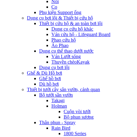
Nối
Co
Phụ kiện Support ống
Dụng cụ bơi lội & Thiết bị cứu hộ
Thiết bị cứu hộ & an toàn bơi lội
Dụng cụ cứu hộ khác
Ván cứu hộ - Lifeguard Board
Phao cứu hộ
Áo Phao
Dụng cụ thể thao dưới nước
Ván Lướt sóng
Thuyền chèoKayak
Dụng cụ bơi lội
Ghế & Dù Hồ bơi
Ghế hồ bơi
Dù hồ bơi
Thiết bị tưới cây sân vườn, cảnh quan
Bộ tưới sân vườn
Takagi
Holman
Cuộn vòi tưới
Bộ phun sương
Thân phun - Spray
Rain Bird
1800 Series