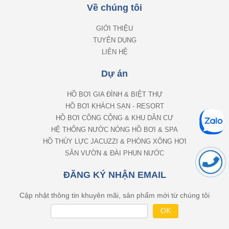
Về chúng tôi
GIỚI THIỆU
TUYỂN DỤNG
LIÊN HỆ
Dự án
HỒ BƠI GIA ĐÌNH & BIỆT THỰ
HỒ BƠI KHÁCH SẠN - RESORT
HỒ BƠI CÔNG CỘNG & KHU DÂN CƯ
HỆ THỐNG NƯỚC NÓNG HỒ BƠI & SPA
HỒ THỦY LỰC JACUZZI & PHÒNG XÔNG HƠI
SÂN VƯỜN & ĐÀI PHUN NƯỚC
ĐĂNG KÝ NHẬN EMAIL
Cập nhật thông tin khuyên mãi, sản phẩm mới từ chúng tôi