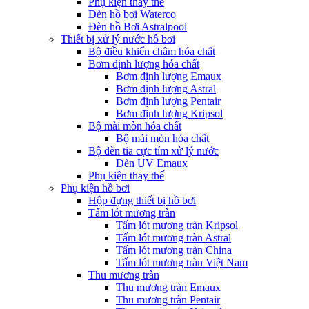
Phụ kiện thay thế
Đèn hồ bơi Waterco
Đèn hồ Bơi Astralpool
Thiết bị xử lý nước hồ bơi
Bộ điều khiển châm hóa chất
Bơm định lượng hóa chất
Bơm định lượng Emaux
Bơm định lượng Astral
Bơm định lượng Pentair
Bơm định lượng Kripsol
Bộ mài mòn hóa chất
Bộ mài mòn hóa chất
Bộ đèn tia cực tím xử lý nước
Đèn UV Emaux
Phụ kiện thay thế
Phụ kiện hồ bơi
Hộp đựng thiết bị hồ bơi
Tấm lót mương tràn
Tấm lót mương tràn Kripsol
Tấm lót mương tràn Astral
Tấm lót mương tràn China
Tấm lót mương tràn Việt Nam
Thu mương tràn
Thu mương tràn Emaux
Thu mương tràn Pentair