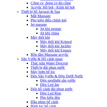
Công cụ, dụng cụ thi công
Acrylic Hồ bơi - Kính hồ bơi
Thiết bị hồ Jacuzzi & Spa
Mắt Massage
Phụ kiện điều chỉnh khí
Jet masage
Jet khí pentair
Jet khí china
Máy thổi khí
Máy thổi khí Kripsol
Máy thổi khí Jackbo
Máy thổi khí Emaux
Bồn tắm Massage acrylic
Sân Vườn & Hồ cảnh quan
Thác tràn Water Descent
Thiết bị đài phun nước
Máy bơm bể lọc
Đèn Sân Vườn & Đèn Dưới Nước
Đèn spotlight sân vườn
Đèn Led âm
Đèn hồ cảnh đài phun nước
Đèn Led Rise
Phụ kiện đèn
Đầu phun bể cảnh
Bình lọc bể cảnh