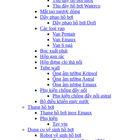
Thu đáy hồ bơi Inox
Thu đáy hồ bơi Waterco
Mắt tạo ngược dòng
Dây phao hồ bơi
Dây phao hồ bơi Dofi
Các loại van
Van Pentair
Van Emaux
Van 6 ngả
Bục xuất phát
Hộp gạn rác
Hộp đựng clo thả nổi
Tube wall
Ống âm tường Kripsol
Ống âm tường Astral
Ống âm tương Emaux
Phụ kiện chống đẩy nổi
Phụ kiện chống đẩy nổi astral
Bộ điều khiển mực nước
Thang hồ bơi
Thang hồ bơi inox Emaux
Phụ kiện
Tay vịn
Dụng cụ vệ sinh hồ bơi
Robot vệ sinh hồ bơi