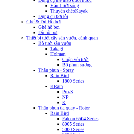
Dụng cụ thể thao dưới nước
Ván Lướt sóng
Thuyền chèoKayak
Dụng cụ bơi lội
Ghế & Dù Hồ bơi
Ghế hồ bơi
Dù hồ bơi
Thiết bị tưới cây sân vườn, cảnh quan
Bộ tưới sân vườn
Takagi
Holman
Cuộn vòi tưới
Bộ phun sương
Thân phun - Spray
Rain Bird
1800 Series
KRain
Pro-S
NP
K
Thân phun tia quay - Rotor
Rain Bird
Falcon 6504 Series
8005 Series
5000 Series