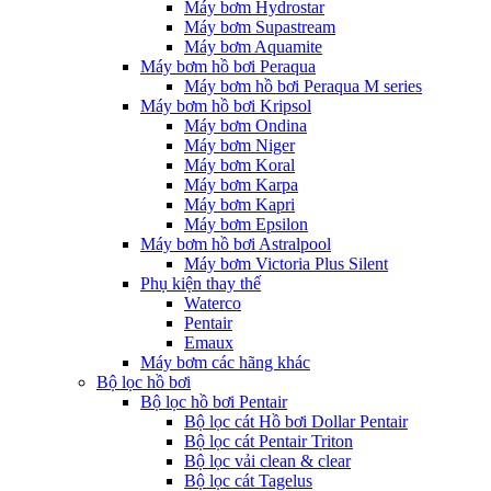
Máy bơm Hydrostar
Máy bơm Supastream
Máy bơm Aquamite
Máy bơm hồ bơi Peraqua
Máy bơm hồ bơi Peraqua M series
Máy bơm hồ bơi Kripsol
Máy bơm Ondina
Máy bơm Niger
Máy bơm Koral
Máy bơm Karpa
Máy bơm Kapri
Máy bơm Epsilon
Máy bơm hồ bơi Astralpool
Máy bơm Victoria Plus Silent
Phụ kiện thay thế
Waterco
Pentair
Emaux
Máy bơm các hãng khác
Bộ lọc hồ bơi
Bộ lọc hồ bơi Pentair
Bộ lọc cát Hồ bơi Dollar Pentair
Bộ lọc cát Pentair Triton
Bộ lọc vải clean & clear
Bộ lọc cát Tagelus