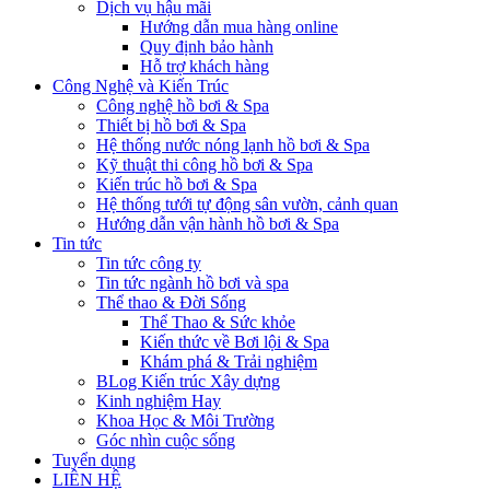
Dịch vụ hậu mãi
Hướng dẫn mua hàng online
Quy định bảo hành
Hỗ trợ khách hàng
Công Nghệ và Kiến Trúc
Công nghệ hồ bơi & Spa
Thiết bị hồ bơi & Spa
Hệ thống nước nóng lạnh hồ bơi & Spa
Kỹ thuật thi công hồ bơi & Spa
Kiến trúc hồ bơi & Spa
Hệ thống tưới tự động sân vườn, cảnh quan
Hướng dẫn vận hành hồ bơi & Spa
Tin tức
Tin tức công ty
Tin tức ngành hồ bơi và spa
Thể thao & Đời Sống
Thể Thao & Sức khỏe
Kiến thức về Bơi lội & Spa
Khám phá & Trải nghiệm
BLog Kiến trúc Xây dựng
Kinh nghiệm Hay
Khoa Học & Môi Trường
Góc nhìn cuộc sống
Tuyển dụng
LIÊN HỆ