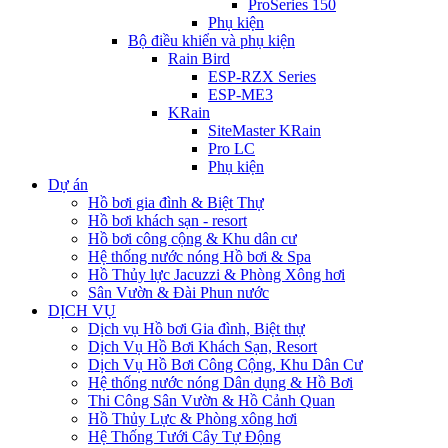
ProSeries 150
Phụ kiện
Bộ điều khiển và phụ kiện
Rain Bird
ESP-RZX Series
ESP-ME3
KRain
SiteMaster KRain
Pro LC
Phụ kiện
Dự án
Hồ bơi gia đình & Biệt Thự
Hồ bơi khách sạn - resort
Hồ bơi công cộng & Khu dân cư
Hệ thống nước nóng Hồ bơi & Spa
Hồ Thủy lực Jacuzzi & Phòng Xông hơi
Sân Vườn & Đài Phun nước
DỊCH VỤ
Dịch vụ Hồ bơi Gia đình, Biệt thự
Dịch Vụ Hồ Bơi Khách Sạn, Resort
Dịch Vụ Hồ Bơi Công Cộng, Khu Dân Cư
Hệ thống nước nóng Dân dụng & Hồ Bơi
Thi Công Sân Vườn & Hồ Cảnh Quan
Hồ Thủy Lực & Phòng xông hơi
Hệ Thống Tưới Cây Tự Động