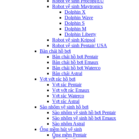
Robot vệ sinh Procopi/EU
Robot vệ sinh Maytronics
Dolphin X
Dolphin Wave
Dolphin S
Dolphin M
Dolphin Liberty
Robot vệ sinh Kripsol
Robot vệ sinh Pentair/ USA
Bàn chải hồ bơi
Bàn chải hồ bơi Pentair
Bàn chải hồ bơi Emaux
Bàn chải hồ bơi Waterco
Bàn chải Astral
Vợt vớt rác hồ bơi
Vợt rác Pentair
Vợt vớt rác Emaux
Vợt rác Waterco
Vợt rác Astral
Sào nhôm vệ sinh hồ bơi
Sào nhôm vệ sinh hồ bơi Pentair
Sào nhôm vệ sinh hồ bơi Emaux
Sào nhôm Astral
Ống mềm hút vệ sinh
Ống mềm Pentair