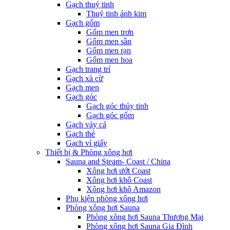
Gạch thuỷ tinh
Thuỷ tinh ánh kim
Gạch gốm
Gốm men trơn
Gốm men sần
Gốm men rạn
Gốm men hoa
Gạch trang trí
Gạch xà cừ
Gạch men
Gạch góc
Gạch góc thủy tinh
Gạch góc gốm
Gạch vảy cá
Gạch thẻ
Gạch vỉ giấy
Thiết bị & Phòng xông hơi
Sauna and Steam- Coast / China
Xông hơi ướt Coast
Xông hơi khô Coast
Xông hơi khô Amazon
Phụ kiện phòng xông hơi
Phòng xông hơi Sauna
Phòng xông hơi Sauna Thương Mại
Phòng xông hơi Sauna Gia Đình