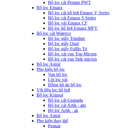
Bộ lọc cát Pentair PWT
Bộ lọc Emaux
Bộ lọc cát hồ bơi Emaux V Series
Bộ lọc cát Emaux S Series
Bộ lọc vải Emaux CF
Bô lọc hồ bơi Emaux MFV
Bộ lọc cát Waterco
Bộ lọc giấy Trimline
Bộ lọc giấy Opal
Bộ lọc giấy Fulflo Tri
Bộ lọc cát van Top Micron
Bộ lọc cát van Side micron
Bộ lọc Astral
Phụ kiện bộ lọc
Van bộ lọc
Lõi lọc vải
Đồng hồ áp bộ lọc
Vật liệu lọc hồ bơi
Bộ lọc Kripsol
Bộ lọc cát Granada
Bộ lọc cát Artik - akt
Bộ lọc Artik - ak
Bộ lọc Astral
Phụ kiện thay thế
Pentair