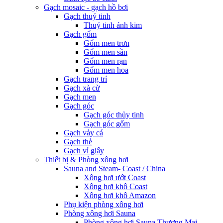
Gạch mosaic - gạch hồ bơi
Gạch thuỷ tinh
Thuỷ tinh ánh kim
Gạch gốm
Gốm men trơn
Gốm men sần
Gốm men rạn
Gốm men hoa
Gạch trang trí
Gạch xà cừ
Gạch men
Gạch góc
Gạch góc thủy tinh
Gạch góc gốm
Gạch vảy cá
Gạch thẻ
Gạch vỉ giấy
Thiết bị & Phòng xông hơi
Sauna and Steam- Coast / China
Xông hơi ướt Coast
Xông hơi khô Coast
Xông hơi khô Amazon
Phụ kiện phòng xông hơi
Phòng xông hơi Sauna
Phòng xông hơi Sauna Thương Mại