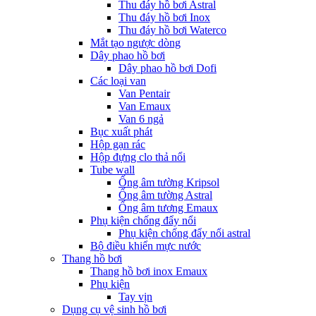
Thu đáy hồ bơi Astral
Thu đáy hồ bơi Inox
Thu đáy hồ bơi Waterco
Mắt tạo ngược dòng
Dây phao hồ bơi
Dây phao hồ bơi Dofi
Các loại van
Van Pentair
Van Emaux
Van 6 ngả
Bục xuất phát
Hộp gạn rác
Hộp đựng clo thả nổi
Tube wall
Ống âm tường Kripsol
Ống âm tường Astral
Ống âm tương Emaux
Phụ kiện chống đẩy nổi
Phụ kiện chống đẩy nổi astral
Bộ điều khiển mực nước
Thang hồ bơi
Thang hồ bơi inox Emaux
Phụ kiện
Tay vịn
Dụng cụ vệ sinh hồ bơi