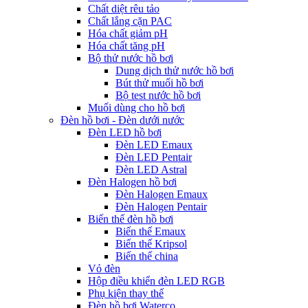
Chất diệt rêu tảo
Chất lắng cặn PAC
Hóa chất giảm pH
Hóa chất tăng pH
Bộ thử nước hồ bơi
Dung dịch thử nước hồ bơi
Bút thử muối hồ bơi
Bộ test nước hồ bơi
Muối dùng cho hồ bơi
Đèn hồ bơi - Đèn dưới nước
Đèn LED hồ bơi
Đèn LED Emaux
Đèn LED Pentair
Đèn LED Astral
Đèn Halogen hồ bơi
Đèn Halogen Emaux
Đèn Halogen Pentair
Biến thế đèn hồ bơi
Biến thế Emaux
Biến thế Kripsol
Biến thế china
Vỏ đèn
Hộp điều khiển đèn LED RGB
Phụ kiện thay thế
Đèn hồ bơi Waterco