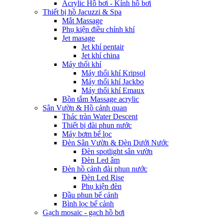
Acrylic Hồ bơi - Kính hồ bơi
Thiết bị hồ Jacuzzi & Spa
Mắt Massage
Phụ kiện điều chỉnh khí
Jet masage
Jet khí pentair
Jet khí china
Máy thổi khí
Máy thổi khí Kripsol
Máy thổi khí Jackbo
Máy thổi khí Emaux
Bồn tắm Massage acrylic
Sân Vườn & Hồ cảnh quan
Thác tràn Water Descent
Thiết bị đài phun nước
Máy bơm bể lọc
Đèn Sân Vườn & Đèn Dưới Nước
Đèn spotlight sân vườn
Đèn Led âm
Đèn hồ cảnh đài phun nước
Đèn Led Rise
Phụ kiện đèn
Đầu phun bể cảnh
Bình lọc bể cảnh
Gạch mosaic - gạch hồ bơi