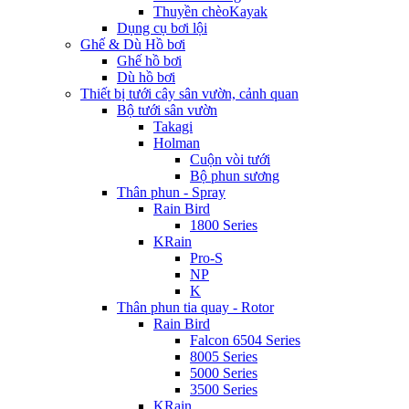
Thuyền chèoKayak
Dụng cụ bơi lội
Ghế & Dù Hồ bơi
Ghế hồ bơi
Dù hồ bơi
Thiết bị tưới cây sân vườn, cảnh quan
Bộ tưới sân vườn
Takagi
Holman
Cuộn vòi tưới
Bộ phun sương
Thân phun - Spray
Rain Bird
1800 Series
KRain
Pro-S
NP
K
Thân phun tia quay - Rotor
Rain Bird
Falcon 6504 Series
8005 Series
5000 Series
3500 Series
KRain