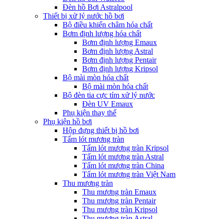
Đèn hồ Bơi Astralpool
Thiết bị xử lý nước hồ bơi
Bộ điều khiển châm hóa chất
Bơm định lượng hóa chất
Bơm định lượng Emaux
Bơm định lượng Astral
Bơm định lượng Pentair
Bơm định lượng Kripsol
Bộ mài mòn hóa chất
Bộ mài mòn hóa chất
Bộ đèn tia cực tím xử lý nước
Đèn UV Emaux
Phụ kiện thay thế
Phụ kiện hồ bơi
Hộp đựng thiết bị hồ bơi
Tấm lót mương tràn
Tấm lót mương tràn Kripsol
Tấm lót mương tràn Astral
Tấm lót mương tràn China
Tấm lót mương tràn Việt Nam
Thu mương tràn
Thu mương tràn Emaux
Thu mương tràn Pentair
Thu mương tràn Kripsol
Thu mương tràn Astral