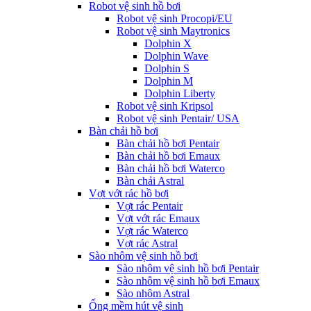
Robot vệ sinh hồ bơi
Robot vệ sinh Procopi/EU
Robot vệ sinh Maytronics
Dolphin X
Dolphin Wave
Dolphin S
Dolphin M
Dolphin Liberty
Robot vệ sinh Kripsol
Robot vệ sinh Pentair/ USA
Bàn chải hồ bơi
Bàn chải hồ bơi Pentair
Bàn chải hồ bơi Emaux
Bàn chải hồ bơi Waterco
Bàn chải Astral
Vợt vớt rác hồ bơi
Vợt rác Pentair
Vợt vớt rác Emaux
Vợt rác Waterco
Vợt rác Astral
Sào nhôm vệ sinh hồ bơi
Sào nhôm vệ sinh hồ bơi Pentair
Sào nhôm vệ sinh hồ bơi Emaux
Sào nhôm Astral
Ống mềm hút vệ sinh