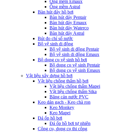
Ống mềm Emaux
Ống mềm Astral
Bàn hút đáy hồ bơi
Bàn hút đáy Pentair
Bàn hút đáy Emaux
Bàn hút đáy Waterco
Bàn hút đáy Astral
Bút đo chỉ số nước
Bộ vệ sinh di động
Bộ vệ sinh di động Pentair
Bộ vệ sinh di động Emaux
Bộ dụng cụ vệ sinh hồ bơi
Bộ dụng cụ vệ sinh Pentair
Bộ dụng cụ vệ sinh Emaux
Vật liệu xây dựng hồ bơi
Vật liệu chống thấm hồ bơi
Vật liệu chống thấm Mapei
Vật liệu chống thấm Sika
Băng cản nước PVC
Keo dán gạch - Keo chà ron
Keo Monkey
Keo Mapei
Đá ốp hồ bơi
Đá ốp hồ bơi tự nhiên
Công cụ, dụng cụ thi công