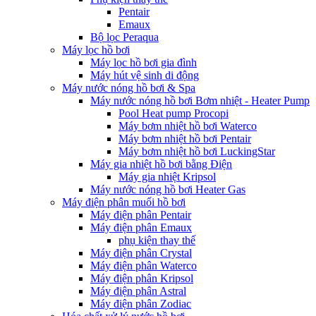
Pentair
Emaux
Bộ lọc Peraqua
Máy lọc hồ bơi
Máy lọc hồ bơi gia đình
Máy hút vệ sinh di động
Máy nước nóng hồ bơi & Spa
Máy nước nóng hồ bơi Bơm nhiệt - Heater Pump
Pool Heat pump Procopi
Máy bơm nhiệt hồ bơi Waterco
Máy bơm nhiệt hồ bơi Pentair
Máy bơm nhiệt hồ bơi LuckingStar
Máy gia nhiệt hồ bơi bằng Điện
Máy gia nhiệt Kripsol
Máy nước nóng hồ bơi Heater Gas
Máy điện phân muối hồ bơi
Máy điện phân Pentair
Máy điện phân Emaux
phụ kiện thay thế
Máy điện phân Crystal
Máy điện phân Waterco
Máy điện phân Kripsol
Máy điện phân Astral
Máy điện phân Zodiac