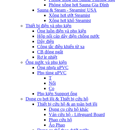
Phòng xông hơi Sauna Gia Đình
Sauna & Steam - Steamist/ USA
Xông hơi ướt Steamist
Xông hơi khô Steamist
Thiết bị điện và phụ kiện
Ống luồn điện và phụ kiện
Hộp nối cáp dây điện chống nước
Dây điện
Công tắc điều khiển từ xa
CB đóng ngắt
Rơ le nhiệt
Ống nước và phụ kiện
Ống nhựa uPVC
Phụ tùng uPVC
T
Nối
Co
Phụ kiện Support ống
Dụng cụ bơi lội & Thiết bị cứu hộ
Thiết bị cứu hộ & an toàn bơi lội
Dụng cụ cứu hộ khác
Ván cứu hộ - Lifeguard Board
Phao cứu hộ
Áo Phao