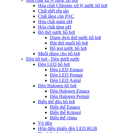
Hóa chất xử lý nước hồ bơi
Hóa chất Chlorine xử lý nước hồ bơi
Chất diệt rêu tảo
Chất lắng cặn PAC
Hóa chất giảm pH
Hóa chất tăng pH
Bộ thử nước hồ bơi
Dung dịch thử nước hồ bơi
Bút thử muối hồ bơi
Bộ test nước hồ bơi
Muối dùng cho hồ bơi
Đèn hồ bơi - Đèn dưới nước
Đèn LED hồ bơi
Đèn LED Emaux
Đèn LED Pentair
Đèn LED Astral
Đèn Halogen hồ bơi
Đèn Halogen Emaux
Đèn Halogen Pentair
Biến thế đèn hồ bơi
Biến thế Emaux
Biến thế Kripsol
Biến thế china
Vỏ đèn
Hộp điều khiển đèn LED RGB