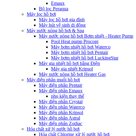
Emaux
Bộ lọc Peraqua
Máy lọc hồ bơi
Máy lọc hồ bơi gia đình
Máy hút vệ sinh di động
Máy nước nóng hồ bơi & Spa
Máy nước nóng hồ bơi Bơm nhiệt - Heater Pump
Pool Heat pump Procopi
Máy bơm nhiệt hồ bơi Waterco
Máy bơm nhiệt hồ bơi Pentair
Máy bơm nhiệt hồ bơi LuckingStar
Máy gia nhiệt hồ bơi bằng Điện
Máy gia nhiệt Kripsol
Máy nước nóng hồ bơi Heater Gas
Máy điện phân muối hồ bơi
Máy điện phân Pentair
Máy điện phân Emaux
phụ kiện thay thế
Máy điện phân Crystal
Máy điện phân Waterco
Máy điện phân Kripsol
Máy điện phân Astral
Máy điện phân Zodiac
Hóa chất xử lý nước hồ bơi
Hóa chất Chlorine xử lý nước hồ bơi