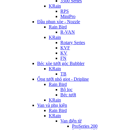
3500 Series
KRain
RPS
MiniPro
Đầu phun xòe - Nozzle
Rain Bird
R-VAN
KRain
Rotary Series
KVF
KV
FN
Béc xòe tưới góc Bubbler
KRain
TB
Ống tưới nhỏ giọt - Dripline
Rain Bird
Bộ lọc
Béc tưới
KRain
Van và phụ kiện
Rain Bird
KRain
Van điện từ
ProSeries 200