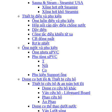
Sauna & Steam - Steamist/ USA
Xông hơi ướt Steamist
Xông hơi khô Steamist
Thiết bị điện và phụ kiện
Ống luồn điện và phụ kiện
Hộp nối cáp dây điện chống nước
Dây điện
Công tắc điều khiển từ xa
CB đóng ngắt
Rơ le nhiệt
Ống nước và phụ kiện
Ống nhựa uPVC
Phụ tùng uPVC
T
Nối
Co
Phụ kiện Support ống
Dụng cụ bơi lội & Thiết bị cứu hộ
Thiết bị cứu hộ & an toàn bơi lội
Dụng cụ cứu hộ khác
Ván cứu hộ - Lifeguard Board
Phao cứu hộ
Áo Phao
Dụng cụ thể thao dưới nước
Ván Lướt sóng