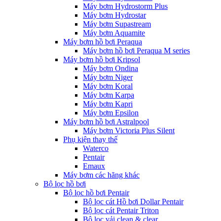
Máy bơm Hydrostorm Plus
Máy bơm Hydrostar
Máy bơm Supastream
Máy bơm Aquamite
Máy bơm hồ bơi Peraqua
Máy bơm hồ bơi Peraqua M series
Máy bơm hồ bơi Kripsol
Máy bơm Ondina
Máy bơm Niger
Máy bơm Koral
Máy bơm Karpa
Máy bơm Kapri
Máy bơm Epsilon
Máy bơm hồ bơi Astralpool
Máy bơm Victoria Plus Silent
Phụ kiện thay thế
Waterco
Pentair
Emaux
Máy bơm các hãng khác
Bộ lọc hồ bơi
Bộ lọc hồ bơi Pentair
Bộ lọc cát Hồ bơi Dollar Pentair
Bộ lọc cát Pentair Triton
Bộ lọc vải clean & clear