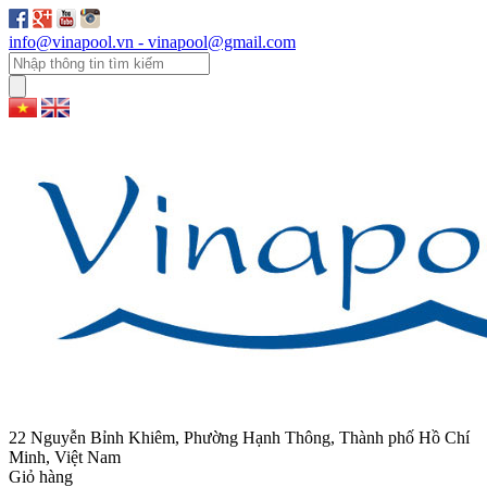
info@vinapool.vn - vinapool@gmail.com
22 Nguyễn Bỉnh Khiêm, Phường Hạnh Thông, Thành phố Hồ Chí
Minh, Việt Nam
Giỏ hàng