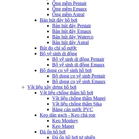
Ống mềm Pentair
Ống mềm Emaux
Ống mềm Astral
Bàn hút đáy hồ bơi
Bàn hút đáy Pentair
Bàn hút đáy Emaux
Bàn hút đáy Waterco
Bàn hút đáy Astral
Bút đo chỉ số nước
Bộ vệ sinh di động
Bộ vệ sinh di động Pentair
Bộ vệ sinh di động Emaux
Bộ dụng cụ vệ sinh hồ bơi
Bộ dụng cụ vệ sinh Pentair
Bộ dụng cụ vệ sinh Emaux
Vật liệu xây dựng hồ bơi
Vật liệu chống thấm hồ bơi
Vật liệu chống thấm Mapei
Vật liệu chống thấm Sika
Băng cản nước PVC
Keo dán gạch - Keo chà ron
Keo Monkey
Keo Mapei
Đá ốp hồ bơi
Đá ốp hồ bơi tự nhiên