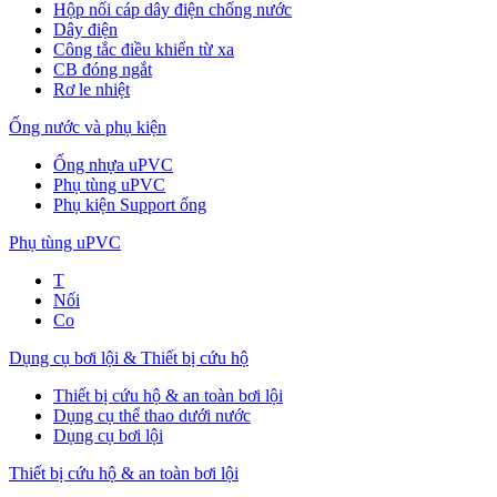
Hộp nối cáp dây điện chống nước
Dây điện
Công tắc điều khiển từ xa
CB đóng ngắt
Rơ le nhiệt
Ống nước và phụ kiện
Ống nhựa uPVC
Phụ tùng uPVC
Phụ kiện Support ống
Phụ tùng uPVC
T
Nối
Co
Dụng cụ bơi lội & Thiết bị cứu hộ
Thiết bị cứu hộ & an toàn bơi lội
Dụng cụ thể thao dưới nước
Dụng cụ bơi lội
Thiết bị cứu hộ & an toàn bơi lội