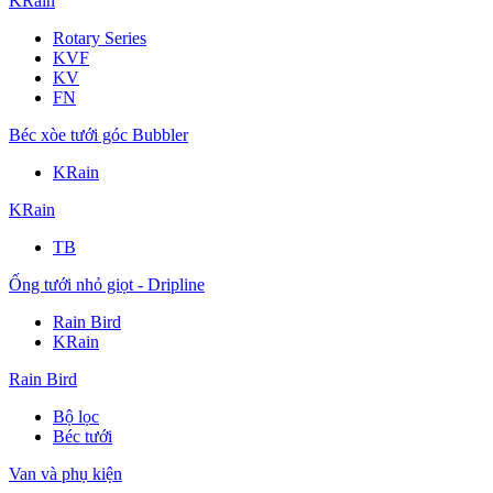
KRain
Rotary Series
KVF
KV
FN
Béc xòe tưới góc Bubbler
KRain
KRain
TB
Ống tưới nhỏ giọt - Dripline
Rain Bird
KRain
Rain Bird
Bộ lọc
Béc tưới
Van và phụ kiện