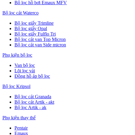
Bô lọc hồ bơi Emaux MFV
Bộ lọc cát Waterco
Bộ lọc giấy Trimline
Bộ lọc giấy Opal
Bộ lọc giấy Fulflo Tri
Bộ lọc cát van Top Micron
Bộ lọc cát van Side micron
Phụ kiện bộ lọc
Van bộ lọc
Lõi lọc vải
Đồng hồ áp bộ lọc
Bộ lọc Kripsol
Bộ lọc cát Granada
Bộ lọc cát Artik - akt
Bộ lọc Artik - ak
Phụ kiện thay thế
Pentair
Emaux