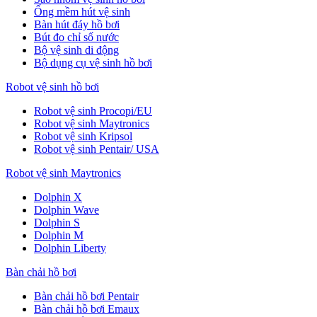
Ống mềm hút vệ sinh
Bàn hút đáy hồ bơi
Bút đo chỉ số nước
Bộ vệ sinh di động
Bộ dụng cụ vệ sinh hồ bơi
Robot vệ sinh hồ bơi
Robot vệ sinh Procopi/EU
Robot vệ sinh Maytronics
Robot vệ sinh Kripsol
Robot vệ sinh Pentair/ USA
Robot vệ sinh Maytronics
Dolphin X
Dolphin Wave
Dolphin S
Dolphin M
Dolphin Liberty
Bàn chải hồ bơi
Bàn chải hồ bơi Pentair
Bàn chải hồ bơi Emaux