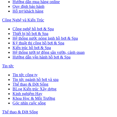
Hướng dẫn mua hàng online
Quy định bảo hành
Hỗ trợ khách hàng
Công Nghệ và Kiến Trúc
Công nghệ hồ bơi & Spa
Thiết bị hồ bơi & Spa
Hệ thống nước nóng lạnh hồ bơi & Spa
Kỹ thuật thi công hồ bơi & Spa
Kiến trúc hồ bơi & Spa
Hệ thống tưới tự động sân vườn, cảnh quan
Hướng dẫn vận hành hồ bơi & Spa
Tin tức
Tin tức công ty
Tin tức ngành hồ bơi và spa
Thể thao & Đời Sống
BLog Kiến trúc Xây dựng
Kinh nghiệm Hay
Khoa Học & Môi Trường
Góc nhìn cuộc sống
Thể thao & Đời Sống