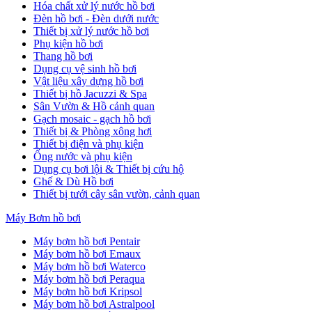
Hóa chất xử lý nước hồ bơi
Đèn hồ bơi - Đèn dưới nước
Thiết bị xử lý nước hồ bơi
Phụ kiện hồ bơi
Thang hồ bơi
Dụng cụ vệ sinh hồ bơi
Vật liệu xây dựng hồ bơi
Thiết bị hồ Jacuzzi & Spa
Sân Vườn & Hồ cảnh quan
Gạch mosaic - gạch hồ bơi
Thiết bị & Phòng xông hơi
Thiết bị điện và phụ kiện
Ống nước và phụ kiện
Dụng cụ bơi lội & Thiết bị cứu hộ
Ghế & Dù Hồ bơi
Thiết bị tưới cây sân vườn, cảnh quan
Máy Bơm hồ bơi
Máy bơm hồ bơi Pentair
Máy bơm hồ bơi Emaux
Máy bơm hồ bơi Waterco
Máy bơm hồ bơi Peraqua
Máy bơm hồ bơi Kripsol
Máy bơm hồ bơi Astralpool