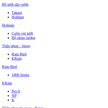
Bộ tưới sân vườn
Takagi
Holman
Holman
Cuộn vòi tưới
Bộ phun sương
Thân phun - Spray
Rain Bird
KRain
Rain Bird
1800 Series
KRain
Pro-S
NP
K