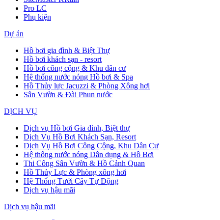
Pro LC
Phụ kiện
Dự án
Hồ bơi gia đình & Biệt Thự
Hồ bơi khách sạn - resort
Hồ bơi công cộng & Khu dân cư
Hệ thống nước nóng Hồ bơi & Spa
Hồ Thủy lực Jacuzzi & Phòng Xông hơi
Sân Vườn & Đài Phun nước
DỊCH VỤ
Dịch vụ Hồ bơi Gia đình, Biệt thự
Dịch Vụ Hồ Bơi Khách Sạn, Resort
Dịch Vụ Hồ Bơi Công Cộng, Khu Dân Cư
Hệ thống nước nóng Dân dụng & Hồ Bơi
Thi Công Sân Vườn & Hồ Cảnh Quan
Hồ Thủy Lực & Phòng xông hơi
Hệ Thống Tưới Cây Tự Động
Dịch vụ hậu mãi
Dịch vụ hậu mãi