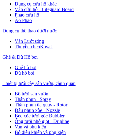
Dụng cụ cứu hộ khác
Ván cứu hộ - Lifeguard Board
Phao cứu hộ
Áo Phao
Dụng cụ thể thao dưới nước
Ván Lướt sóng
Thuyền chèoKayak
Ghế & Dù Hồ bơi
Ghế hồ bơi
Dù hồ bơi
Thiết bị tưới cây sân vườn, cảnh quan
Bộ tưới sân vườn
Thân phun - Spray
Thân phun tia quay - Rotor
Đầu phun xòe - Nozzle
Béc xòe tưới góc Bubbler
Ống tưới nhỏ giọt - Dripline
Van và phụ kiện
Bộ điều khiển và phụ kiện