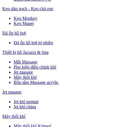
Keo dán gạch - Keo chà ron
Keo Monkey
Keo Mapei
Đá ốp hồ bơi
Đá ốp hồ bơi tự nhiên
Thiết bị hồ Jacuzzi & Spa
Mắt Massage
Phụ kiện điều chỉnh khí
Jet masage
Máy thổi khí
Bồn tắm Massage acrylic
Jet masage
Jet khí pentair
Jet khí china
Máy thổi khí
Máy thổi khí Kripsol