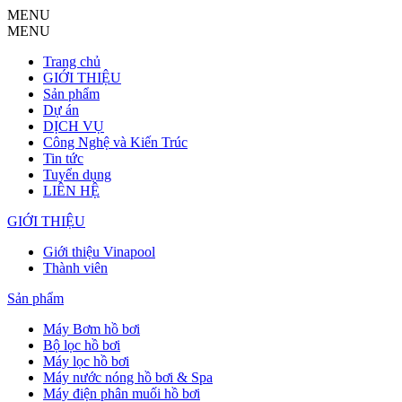
MENU
MENU
Trang chủ
GIỚI THIỆU
Sản phẩm
Dự án
DỊCH VỤ
Công Nghệ và Kiến Trúc
Tin tức
Tuyển dụng
LIÊN HỆ
GIỚI THIỆU
Giới thiệu Vinapool
Thành viên
Sản phẩm
Máy Bơm hồ bơi
Bộ lọc hồ bơi
Máy lọc hồ bơi
Máy nước nóng hồ bơi & Spa
Máy điện phân muối hồ bơi