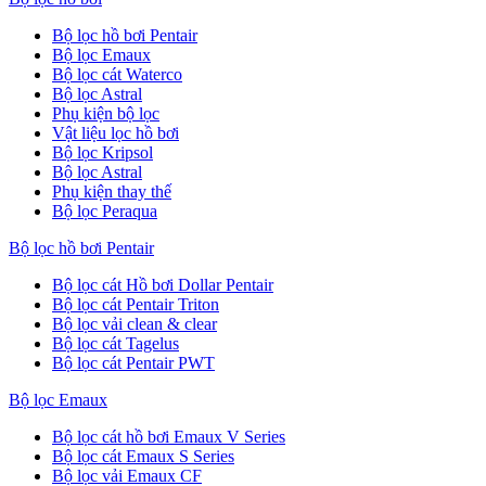
Bộ lọc hồ bơi Pentair
Bộ lọc Emaux
Bộ lọc cát Waterco
Bộ lọc Astral
Phụ kiện bộ lọc
Vật liệu lọc hồ bơi
Bộ lọc Kripsol
Bộ lọc Astral
Phụ kiện thay thế
Bộ lọc Peraqua
Bộ lọc hồ bơi Pentair
Bộ lọc cát Hồ bơi Dollar Pentair
Bộ lọc cát Pentair Triton
Bộ lọc vải clean & clear
Bộ lọc cát Tagelus
Bộ lọc cát Pentair PWT
Bộ lọc Emaux
Bộ lọc cát hồ bơi Emaux V Series
Bộ lọc cát Emaux S Series
Bộ lọc vải Emaux CF