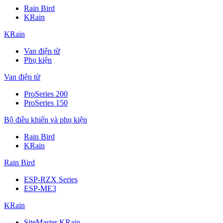
Rain Bird
KRain
KRain
Van điện từ
Phụ kiện
Van điện từ
ProSeries 200
ProSeries 150
Bộ điều khiển và phụ kiện
Rain Bird
KRain
Rain Bird
ESP-RZX Series
ESP-ME3
KRain
SiteMaster KRain