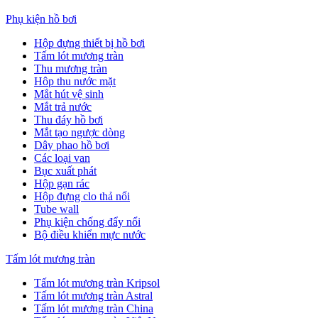
Phụ kiện hồ bơi
Hộp đựng thiết bị hồ bơi
Tấm lót mương tràn
Thu mương tràn
Hôp thu nước mặt
Mắt hút vệ sinh
Mắt trả nước
Thu đáy hồ bơi
Mắt tạo ngược dòng
Dây phao hồ bơi
Các loại van
Bục xuất phát
Hộp gạn rác
Hộp đựng clo thả nổi
Tube wall
Phụ kiện chống đẩy nổi
Bộ điều khiển mực nước
Tấm lót mương tràn
Tấm lót mương tràn Kripsol
Tấm lót mương tràn Astral
Tấm lót mương tràn China