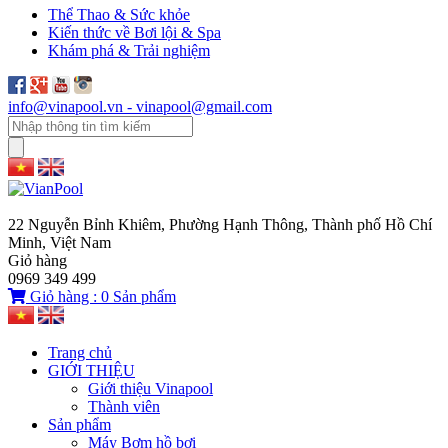
Thể Thao & Sức khỏe
Kiến thức về Bơi lội & Spa
Khám phá & Trải nghiệm
info@vinapool.vn - vinapool@gmail.com
22 Nguyễn Bỉnh Khiêm, Phường Hạnh Thông, Thành phố Hồ Chí
Minh, Việt Nam
Giỏ hàng
0969 349 499
Giỏ hàng :
0
Sản phẩm
Trang chủ
GIỚI THIỆU
Giới thiệu Vinapool
Thành viên
Sản phẩm
Máy Bơm hồ bơi