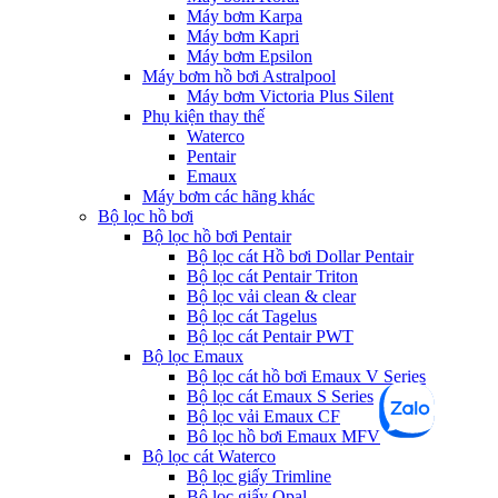
Máy bơm Karpa
Máy bơm Kapri
Máy bơm Epsilon
Máy bơm hồ bơi Astralpool
Máy bơm Victoria Plus Silent
Phụ kiện thay thế
Waterco
Pentair
Emaux
Máy bơm các hãng khác
Bộ lọc hồ bơi
Bộ lọc hồ bơi Pentair
Bộ lọc cát Hồ bơi Dollar Pentair
Bộ lọc cát Pentair Triton
Bộ lọc vải clean & clear
Bộ lọc cát Tagelus
Bộ lọc cát Pentair PWT
Bộ lọc Emaux
Bộ lọc cát hồ bơi Emaux V Series
Bộ lọc cát Emaux S Series
Bộ lọc vải Emaux CF
Bô lọc hồ bơi Emaux MFV
Bộ lọc cát Waterco
Bộ lọc giấy Trimline
Bộ lọc giấy Opal