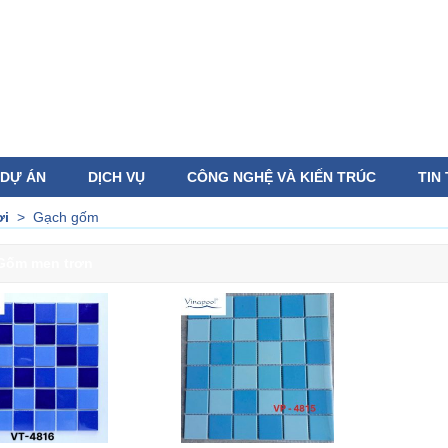
DỰ ÁN
DỊCH VỤ
CÔNG NGHỆ VÀ KIẾN TRÚC
TIN
ơi
>
Gạch gốm
Gốm men trơn