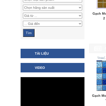
Gạch Mo
2
TÀI LIỆU
VIDEO
Gạch Mo