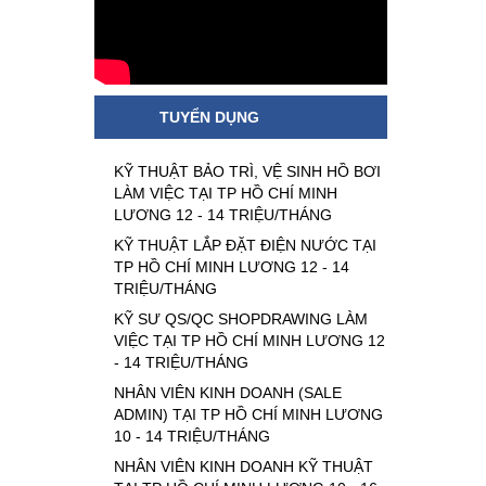
TUYỂN DỤNG
KỸ THUẬT BẢO TRÌ, VỆ SINH HỒ BƠI
LÀM VIỆC TẠI TP HỒ CHÍ MINH
LƯƠNG 12 - 14 TRIỆU/THÁNG
KỸ THUẬT LẮP ĐẶT ĐIỆN NƯỚC TẠI
TP HỒ CHÍ MINH LƯƠNG 12 - 14
TRIỆU/THÁNG
KỸ SƯ QS/QC SHOPDRAWING LÀM
VIỆC TẠI TP HỒ CHÍ MINH LƯƠNG 12
- 14 TRIỆU/THÁNG
NHÂN VIÊN KINH DOANH (SALE
ADMIN) TẠI TP HỒ CHÍ MINH LƯƠNG
10 - 14 TRIỆU/THÁNG
NHÂN VIÊN KINH DOANH KỸ THUẬT