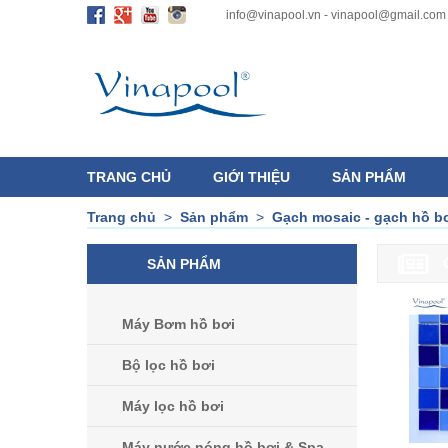
info@vinapool.vn - vinapool@gmail.com
TRANG CHỦ
GIỚI THIỆU
SẢN PHẨM
Trang chủ
>
Sản phẩm
>
Gạch mosaic - gạch hồ b
SẢN PHẨM
Máy Bơm hồ bơi
Bộ lọc hồ bơi
Máy lọc hồ bơi
Máy nước nóng hồ bơi & Spa