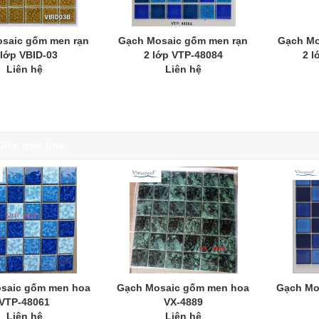
saic gốm men rạn
Gạch Mosaic gốm men rạn
Gạch Mo
 lớp VBID-03
2 lớp VTP-48084
2 l
Liên hệ
Liên hệ
Gốm men hoa
saic gốm men hoa
Gạch Mosaic gốm men hoa
Gạch Mo
VTP-48061
VX-4889
Liên hệ
Liên hệ