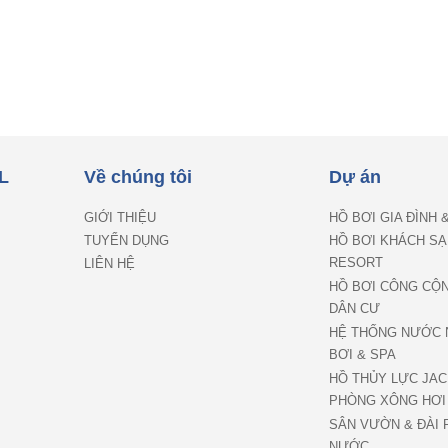
L
Về chúng tôi
Dự án
GIỚI THIỆU
HỒ BƠI GIA ĐÌNH 
TUYỂN DỤNG
HỒ BƠI KHÁCH SẠ
RESORT
LIÊN HỆ
HỒ BƠI CÔNG CỘ
DÂN CƯ
HỆ THỐNG NƯỚC 
BƠI & SPA
HỒ THỦY LỰC JAC
PHÒNG XÔNG HƠI
SÂN VƯỜN & ĐÀI 
NƯỚC