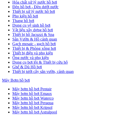
Hóa chất xử lý nước hồ bơi
Đèn hồ bơi - Đèn dưới nước
Thiết bị xử lý nước hồ bơi
Phụ kiện hồ bơi
Thang hồ bơi
Dụng cụ vệ sinh hồ bơi
Vật liệu xây dựng hồ bơi
Thiết bị hồ Jacuzzi & Spa
Sân Vườn & Hồ cảnh quan
Gạch mosaic - gạch hồ bơi
Thiết bị & Phòng xông hơi
Thiết bị điện và phụ kiện
Ống nước và phụ kiện
Dụng cụ bơi lội & Thiết bị cứu hộ
Ghế & Dù Hồ bơi
Thiết bị tưới cây sân vườn, cảnh quan
Máy Bơm hồ bơi
Máy bơm hồ bơi Pentair
Máy bơm hồ bơi Emaux
Máy bơm hồ bơi Waterco
Máy bơm hồ bơi Peraqua
Máy bơm hồ bơi Kripsol
Máy bơm hồ bơi Astralpool