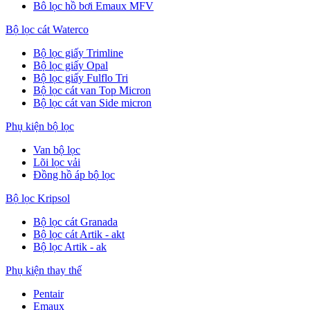
Bô lọc hồ bơi Emaux MFV
Bộ lọc cát Waterco
Bộ lọc giấy Trimline
Bộ lọc giấy Opal
Bộ lọc giấy Fulflo Tri
Bộ lọc cát van Top Micron
Bộ lọc cát van Side micron
Phụ kiện bộ lọc
Van bộ lọc
Lõi lọc vải
Đồng hồ áp bộ lọc
Bộ lọc Kripsol
Bộ lọc cát Granada
Bộ lọc cát Artik - akt
Bộ lọc Artik - ak
Phụ kiện thay thế
Pentair
Emaux