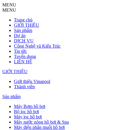
MENU
MENU
Trang chủ
GIỚI THIỆU
Sản phẩm
Dự án
DỊCH VỤ
Công Nghệ và Kiến Trúc
Tin tức
Tuyển dụng
LIÊN HỆ
GIỚI THIỆU
Giới thiệu Vinapool
Thành viên
Sản phẩm
Máy Bơm hồ bơi
Bộ lọc hồ bơi
Máy lọc hồ bơi
Máy nước nóng hồ bơi & Spa
Máy điện phân muối hồ bơi