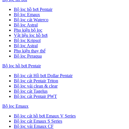
Bộ lọc hồ bơi Pentair
Bộ lọc Emaux
Bộ lọc cát Waterco
Bộ lọc Astral
Phụ kiện bộ lọc
Vật liệu lọc hồ bơi
Bộ lọc Kripsol
Bộ lọc Astral
Phụ kiện thay thế
Bộ lọc Peraqua
Bộ lọc hồ bơi Pentair
Bộ lọc cát Hồ bơi Dollar Pentair
Bộ lọc cát Pentair Triton
Bộ lọc vải clean & clear
Bộ lọc cát Tagelus
Bộ lọc cát Pentair PWT
Bộ lọc Emaux
Bộ lọc cát hồ bơi Emaux V Series
Bộ lọc cát Emaux S Series
Bộ lọc vải Emaux CF