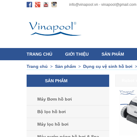
info@vinapool.vn - vinapool@gmail.com
TRANG CHỦ
GIỚI THIỆU
SẢN PHẨM
Trang chủ
>
Sản phẩm
>
Dụng cụ vệ sinh hồ bơi
Robot 
SẢN PHẨM
Máy Bơm hồ bơi
Bộ lọc hồ bơi
Máy lọc hồ bơi
Máy nước nóng hồ bơi & Spa