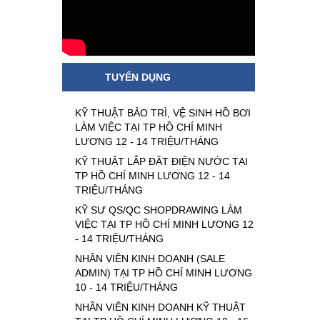
TUYỂN DỤNG
KỸ THUẬT BẢO TRÌ, VỆ SINH HỒ BƠI
LÀM VIỆC TẠI TP HỒ CHÍ MINH
LƯƠNG 12 - 14 TRIỆU/THÁNG
KỸ THUẬT LẮP ĐẶT ĐIỆN NƯỚC TẠI
TP HỒ CHÍ MINH LƯƠNG 12 - 14
TRIỆU/THÁNG
KỸ SƯ QS/QC SHOPDRAWING LÀM
VIỆC TẠI TP HỒ CHÍ MINH LƯƠNG 12
- 14 TRIỆU/THÁNG
NHÂN VIÊN KINH DOANH (SALE
ADMIN) TẠI TP HỒ CHÍ MINH LƯƠNG
10 - 14 TRIỆU/THÁNG
NHÂN VIÊN KINH DOANH KỸ THUẬT