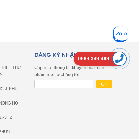
ĐĂNG KÝ NHẬN EMAIL
0969 349 499
Cập nhật thông tin khuyên mãi, sản
& BIỆT THỰ
phẩm mới từ chúng tôi
N -
NG & KHU
NÓNG HỒ
UZZI &
PHUN