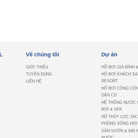
L
Về chúng tôi
Dự án
GIỚI THIỆU
HỒ BƠI GIA ĐÌNH 
TUYỂN DỤNG
HỒ BƠI KHÁCH SẠ
RESORT
LIÊN HỆ
HỒ BƠI CÔNG CỘ
DÂN CƯ
HỆ THỐNG NƯỚC 
BƠI & SPA
HỒ THỦY LỰC JAC
PHÒNG XÔNG HƠI
SÂN VƯỜN & ĐÀI 
NƯỚC