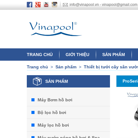
info@vinapool.vn - vinapool@gmail.com
TRANG CHỦ
GIỚI THIỆU
SẢN PHẨM
Trang chủ
>
Sản phẩm
>
Thiết bị tưới cây sân vư
ProSer
SẢN PHẨM
Máy Bơm hồ bơi
Bộ lọc hồ bơi
Máy lọc hồ bơi
Máy nước nóng hồ bơi & Spa