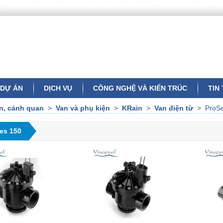
DỰ ÁN
DỊCH VỤ
CÔNG NGHỆ VÀ KIẾN TRÚC
TIN
ờn, cảnh quan
>
Van và phụ kiện
>
KRain
>
Van điện từ
>
ProSe
ies 150