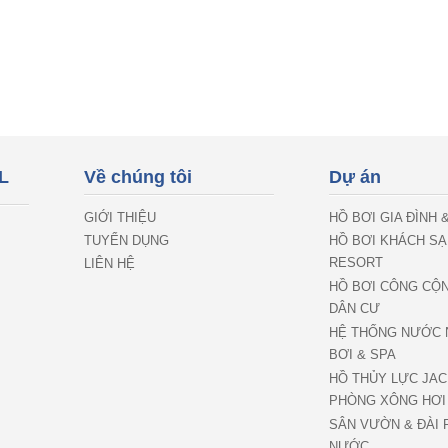
L
Về chúng tôi
Dự án
GIỚI THIỆU
HỒ BƠI GIA ĐÌNH 
TUYỂN DỤNG
HỒ BƠI KHÁCH SẠ
RESORT
LIÊN HỆ
HỒ BƠI CÔNG CỘ
DÂN CƯ
HỆ THỐNG NƯỚC 
BƠI & SPA
HỒ THỦY LỰC JAC
PHÒNG XÔNG HƠI
SÂN VƯỜN & ĐÀI 
NƯỚC