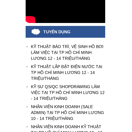
TUYỂN DỤNG
KỸ THUẬT BẢO TRÌ, VỆ SINH HỒ BƠI
LÀM VIỆC TẠI TP HỒ CHÍ MINH
LƯƠNG 12 - 14 TRIỆU/THÁNG
KỸ THUẬT LẮP ĐẶT ĐIỆN NƯỚC TẠI
TP HỒ CHÍ MINH LƯƠNG 12 - 14
TRIỆU/THÁNG
KỸ SƯ QS/QC SHOPDRAWING LÀM
VIỆC TẠI TP HỒ CHÍ MINH LƯƠNG 12
- 14 TRIỆU/THÁNG
NHÂN VIÊN KINH DOANH (SALE
ADMIN) TẠI TP HỒ CHÍ MINH LƯƠNG
10 - 14 TRIỆU/THÁNG
NHÂN VIÊN KINH DOANH KỸ THUẬT