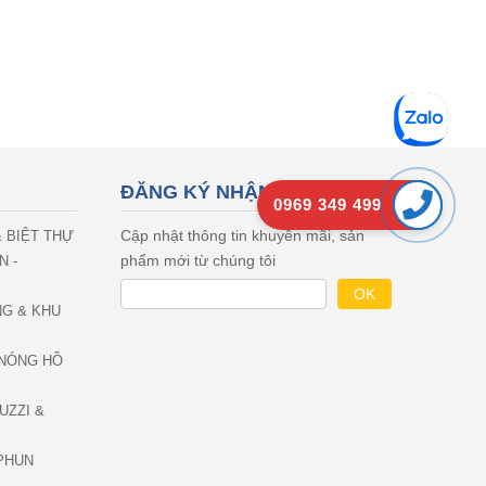
ĐĂNG KÝ NHẬN EMAIL
0969 349 499
Cập nhật thông tin khuyên mãi, sản
& BIỆT THỰ
phẩm mới từ chúng tôi
N -
NG & KHU
NÓNG HỒ
UZZI &
PHUN