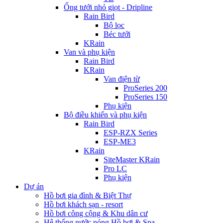
Ống tưới nhỏ giọt - Dripline
Rain Bird
Bộ lọc
Béc tưới
KRain
Van và phụ kiện
Rain Bird
KRain
Van điện từ
ProSeries 200
ProSeries 150
Phụ kiện
Bộ điều khiển và phụ kiện
Rain Bird
ESP-RZX Series
ESP-ME3
KRain
SiteMaster KRain
Pro LC
Phụ kiện
Dự án
Hồ bơi gia đình & Biệt Thự
Hồ bơi khách sạn - resort
Hồ bơi công cộng & Khu dân cư
Hệ thống nước nóng Hồ bơi & Spa