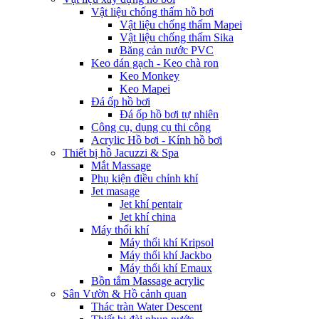
Vật liệu chống thấm hồ bơi
Vật liệu chống thấm Mapei
Vật liệu chống thấm Sika
Băng cản nước PVC
Keo dán gạch - Keo chà ron
Keo Monkey
Keo Mapei
Đá ốp hồ bơi
Đá ốp hồ bơi tự nhiên
Công cụ, dụng cụ thi công
Acrylic Hồ bơi - Kính hồ bơi
Thiết bị hồ Jacuzzi & Spa
Mắt Massage
Phụ kiện điều chỉnh khí
Jet masage
Jet khí pentair
Jet khí china
Máy thổi khí
Máy thổi khí Kripsol
Máy thổi khí Jackbo
Máy thổi khí Emaux
Bồn tắm Massage acrylic
Sân Vườn & Hồ cảnh quan
Thác tràn Water Descent