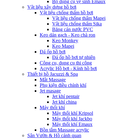
Bộ dụng cụ vệ sinh Emaux
Vật liệu xây dựng hồ bơi
Vật liệu chống thấm hồ bơi
Vật liệu chống thấm Mapei
Vật liệu chống thấm Sika
Băng cản nước PVC
Keo dán gạch - Keo chà ron
Keo Monkey
Keo Mapei
Đá ốp hồ bơi
Đá ốp hồ bơi tự nhiên
Công cụ, dụng cụ thi công
Acrylic Hồ bơi - Kính hồ bơi
Thiết bị hồ Jacuzzi & Spa
Mắt Massage
Phụ kiện điều chỉnh khí
Jet masage
Jet khí pentair
Jet khí china
Máy thổi khí
Máy thổi khí Kripsol
Máy thổi khí Jackbo
Máy thổi khí Emaux
Bồn tắm Massage acrylic
Sân Vườn & Hồ cảnh quan