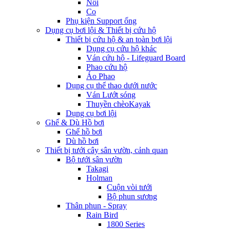
Nối
Co
Phụ kiện Support ống
Dụng cụ bơi lội & Thiết bị cứu hộ
Thiết bị cứu hộ & an toàn bơi lội
Dụng cụ cứu hộ khác
Ván cứu hộ - Lifeguard Board
Phao cứu hộ
Áo Phao
Dụng cụ thể thao dưới nước
Ván Lướt sóng
Thuyền chèoKayak
Dụng cụ bơi lội
Ghế & Dù Hồ bơi
Ghế hồ bơi
Dù hồ bơi
Thiết bị tưới cây sân vườn, cảnh quan
Bộ tưới sân vườn
Takagi
Holman
Cuộn vòi tưới
Bộ phun sương
Thân phun - Spray
Rain Bird
1800 Series