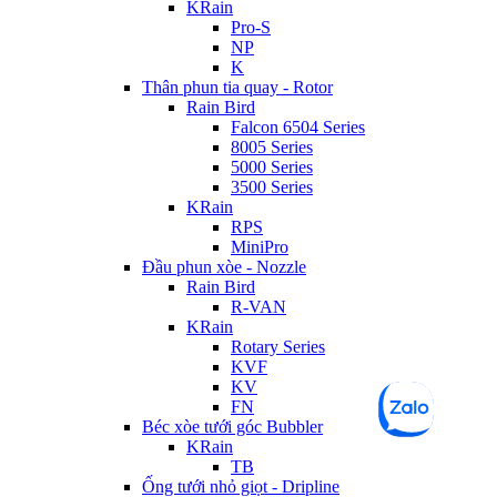
KRain
Pro-S
NP
K
Thân phun tia quay - Rotor
Rain Bird
Falcon 6504 Series
8005 Series
5000 Series
3500 Series
KRain
RPS
MiniPro
Đầu phun xòe - Nozzle
Rain Bird
R-VAN
KRain
Rotary Series
KVF
KV
FN
Béc xòe tưới góc Bubbler
KRain
TB
Ống tưới nhỏ giọt - Dripline