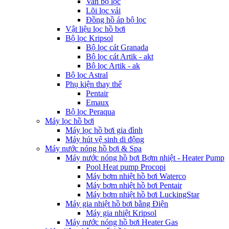
Van bộ lọc
Lõi lọc vải
Đồng hồ áp bộ lọc
Vật liệu lọc hồ bơi
Bộ lọc Kripsol
Bộ lọc cát Granada
Bộ lọc cát Artik - akt
Bộ lọc Artik - ak
Bộ lọc Astral
Phụ kiện thay thế
Pentair
Emaux
Bộ lọc Peraqua
Máy lọc hồ bơi
Máy lọc hồ bơi gia đình
Máy hút vệ sinh di động
Máy nước nóng hồ bơi & Spa
Máy nước nóng hồ bơi Bơm nhiệt - Heater Pump
Pool Heat pump Procopi
Máy bơm nhiệt hồ bơi Waterco
Máy bơm nhiệt hồ bơi Pentair
Máy bơm nhiệt hồ bơi LuckingStar
Máy gia nhiệt hồ bơi bằng Điện
Máy gia nhiệt Kripsol
Máy nước nóng hồ bơi Heater Gas