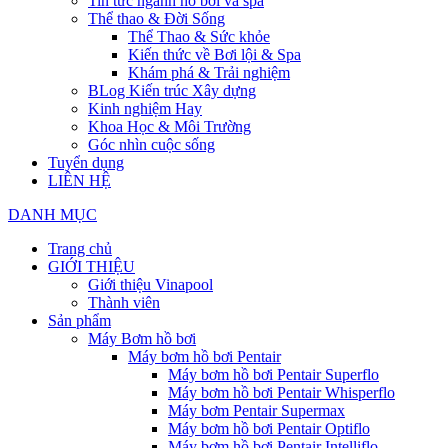
Tin tức ngành hồ bơi và spa
Thể thao & Đời Sống
Thể Thao & Sức khỏe
Kiến thức về Bơi lội & Spa
Khám phá & Trải nghiệm
BLog Kiến trúc Xây dựng
Kinh nghiệm Hay
Khoa Học & Môi Trường
Góc nhìn cuộc sống
Tuyển dụng
LIÊN HỆ
DANH MỤC
Trang chủ
GIỚI THIỆU
Giới thiệu Vinapool
Thành viên
Sản phẩm
Máy Bơm hồ bơi
Máy bơm hồ bơi Pentair
Máy bơm hồ bơi Pentair Superflo
Máy bơm hồ bơi Pentair Whisperflo
Máy bơm Pentair Supermax
Máy bơm hồ bơi Pentair Optiflo
Máy bơm hồ bơi Pentair Intelliflo