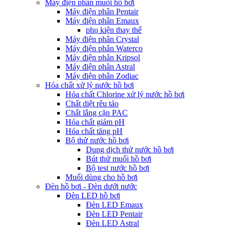
Máy điện phân muối hồ bơi
Máy điện phân Pentair
Máy điện phân Emaux
phụ kiện thay thế
Máy điện phân Crystal
Máy điện phân Waterco
Máy điện phân Kripsol
Máy điện phân Astral
Máy điện phân Zodiac
Hóa chất xử lý nước hồ bơi
Hóa chất Chlorine xử lý nước hồ bơi
Chất diệt rêu tảo
Chất lắng cặn PAC
Hóa chất giảm pH
Hóa chất tăng pH
Bộ thử nước hồ bơi
Dung dịch thử nước hồ bơi
Bút thử muối hồ bơi
Bộ test nước hồ bơi
Muối dùng cho hồ bơi
Đèn hồ bơi - Đèn dưới nước
Đèn LED hồ bơi
Đèn LED Emaux
Đèn LED Pentair
Đèn LED Astral