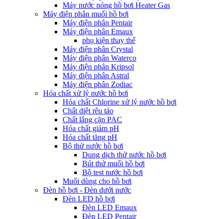
Máy nước nóng hồ bơi Heater Gas
Máy điện phân muối hồ bơi
Máy điện phân Pentair
Máy điện phân Emaux
phụ kiện thay thế
Máy điện phân Crystal
Máy điện phân Waterco
Máy điện phân Kripsol
Máy điện phân Astral
Máy điện phân Zodiac
Hóa chất xử lý nước hồ bơi
Hóa chất Chlorine xử lý nước hồ bơi
Chất diệt rêu tảo
Chất lắng cặn PAC
Hóa chất giảm pH
Hóa chất tăng pH
Bộ thử nước hồ bơi
Dung dịch thử nước hồ bơi
Bút thử muối hồ bơi
Bộ test nước hồ bơi
Muối dùng cho hồ bơi
Đèn hồ bơi - Đèn dưới nước
Đèn LED hồ bơi
Đèn LED Emaux
Đèn LED Pentair