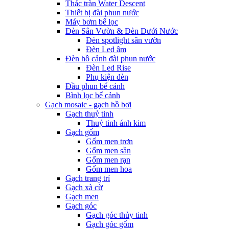
Thác tràn Water Descent
Thiết bị đài phun nước
Máy bơm bể lọc
Đèn Sân Vườn & Đèn Dưới Nước
Đèn spotlight sân vườn
Đèn Led âm
Đèn hồ cảnh đài phun nước
Đèn Led Rise
Phụ kiện đèn
Đầu phun bể cảnh
Bình lọc bể cảnh
Gạch mosaic - gạch hồ bơi
Gạch thuỷ tinh
Thuỷ tinh ánh kim
Gạch gốm
Gốm men trơn
Gốm men sần
Gốm men rạn
Gốm men hoa
Gạch trang trí
Gạch xà cừ
Gạch men
Gạch góc
Gạch góc thủy tinh
Gạch góc gốm