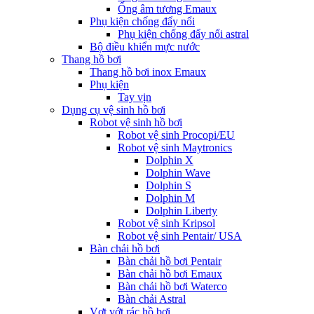
Ống âm tương Emaux
Phụ kiện chống đẩy nổi
Phụ kiện chống đẩy nổi astral
Bộ điều khiển mực nước
Thang hồ bơi
Thang hồ bơi inox Emaux
Phụ kiện
Tay vịn
Dụng cụ vệ sinh hồ bơi
Robot vệ sinh hồ bơi
Robot vệ sinh Procopi/EU
Robot vệ sinh Maytronics
Dolphin X
Dolphin Wave
Dolphin S
Dolphin M
Dolphin Liberty
Robot vệ sinh Kripsol
Robot vệ sinh Pentair/ USA
Bàn chải hồ bơi
Bàn chải hồ bơi Pentair
Bàn chải hồ bơi Emaux
Bàn chải hồ bơi Waterco
Bàn chải Astral
Vợt vớt rác hồ bơi