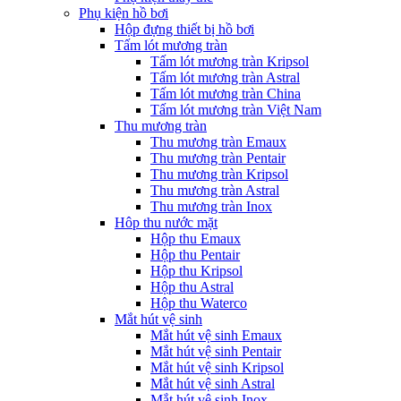
Phụ kiện hồ bơi
Hộp đựng thiết bị hồ bơi
Tấm lót mương tràn
Tấm lót mương tràn Kripsol
Tấm lót mương tràn Astral
Tấm lót mương tràn China
Tấm lót mương tràn Việt Nam
Thu mương tràn
Thu mương tràn Emaux
Thu mương tràn Pentair
Thu mương tràn Kripsol
Thu mương tràn Astral
Thu mương tràn Inox
Hôp thu nước mặt
Hộp thu Emaux
Hộp thu Pentair
Hộp thu Kripsol
Hộp thu Astral
Hộp thu Waterco
Mắt hút vệ sinh
Mắt hút vệ sinh Emaux
Mắt hút vệ sinh Pentair
Mắt hút vệ sinh Kripsol
Mắt hút vệ sinh Astral
Mắt hút vệ sinh Inox