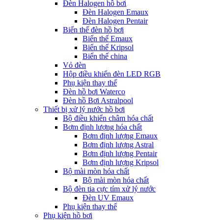
Đèn Halogen hồ bơi
Đèn Halogen Emaux
Đèn Halogen Pentair
Biến thế đèn hồ bơi
Biến thế Emaux
Biến thế Kripsol
Biến thế china
Vỏ đèn
Hộp điều khiển đèn LED RGB
Phụ kiện thay thế
Đèn hồ bơi Waterco
Đèn hồ Bơi Astralpool
Thiết bị xử lý nước hồ bơi
Bộ điều khiển châm hóa chất
Bơm định lượng hóa chất
Bơm định lượng Emaux
Bơm định lượng Astral
Bơm định lượng Pentair
Bơm định lượng Kripsol
Bộ mài mòn hóa chất
Bộ mài mòn hóa chất
Bộ đèn tia cực tím xử lý nước
Đèn UV Emaux
Phụ kiện thay thế
Phụ kiện hồ bơi