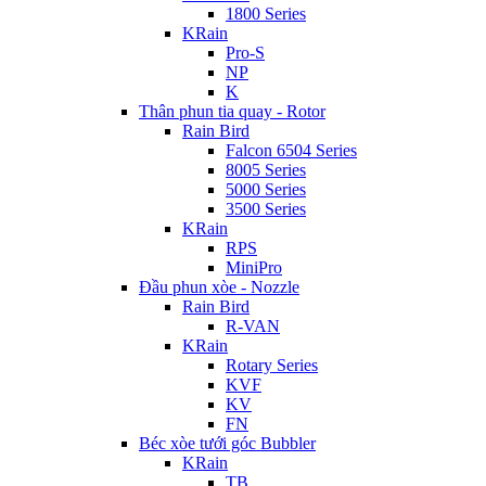
1800 Series
KRain
Pro-S
NP
K
Thân phun tia quay - Rotor
Rain Bird
Falcon 6504 Series
8005 Series
5000 Series
3500 Series
KRain
RPS
MiniPro
Đầu phun xòe - Nozzle
Rain Bird
R-VAN
KRain
Rotary Series
KVF
KV
FN
Béc xòe tưới góc Bubbler
KRain
TB