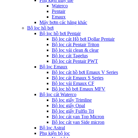
Phụ kiện thay thế
Waterco
Pentair
Emaux
Máy bơm các hãng khác
Bộ lọc hồ bơi
Bộ lọc hồ bơi Pentair
Bộ lọc cát Hồ bơi Dollar Pentair
Bộ lọc cát Pentair Triton
Bộ lọc vải clean & clear
Bộ lọc cát Tagelus
Bộ lọc cát Pentair PWT
Bộ lọc Emaux
Bộ lọc cát hồ bơi Emaux V Series
Bộ lọc cát Emaux S Series
Bộ lọc vải Emaux CF
Bô lọc hồ bơi Emaux MFV
Bộ lọc cát Waterco
Bộ lọc giấy Trimline
Bộ lọc giấy Opal
Bộ lọc giấy Fulflo Tri
Bộ lọc cát van Top Micron
Bộ lọc cát van Side micron
Bộ lọc Astral
Phụ kiện bộ lọc