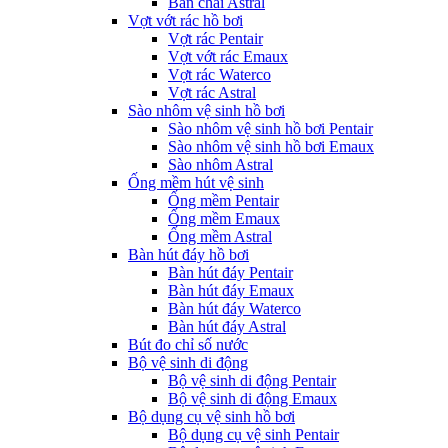
Bàn chải Astral
Vợt vớt rác hồ bơi
Vợt rác Pentair
Vợt vớt rác Emaux
Vợt rác Waterco
Vợt rác Astral
Sào nhôm vệ sinh hồ bơi
Sào nhôm vệ sinh hồ bơi Pentair
Sào nhôm vệ sinh hồ bơi Emaux
Sào nhôm Astral
Ống mềm hút vệ sinh
Ống mềm Pentair
Ống mềm Emaux
Ống mềm Astral
Bàn hút đáy hồ bơi
Bàn hút đáy Pentair
Bàn hút đáy Emaux
Bàn hút đáy Waterco
Bàn hút đáy Astral
Bút đo chỉ số nước
Bộ vệ sinh di động
Bộ vệ sinh di động Pentair
Bộ vệ sinh di động Emaux
Bộ dụng cụ vệ sinh hồ bơi
Bộ dụng cụ vệ sinh Pentair