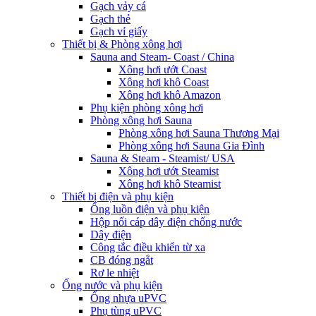
Gạch vảy cá
Gạch thẻ
Gạch vỉ giấy
Thiết bị & Phòng xông hơi
Sauna and Steam- Coast / China
Xông hơi ướt Coast
Xông hơi khô Coast
Xông hơi khô Amazon
Phụ kiện phòng xông hơi
Phòng xông hơi Sauna
Phòng xông hơi Sauna Thương Mại
Phòng xông hơi Sauna Gia Đình
Sauna & Steam - Steamist/ USA
Xông hơi ướt Steamist
Xông hơi khô Steamist
Thiết bị điện và phụ kiện
Ống luồn điện và phụ kiện
Hộp nối cáp dây điện chống nước
Dây điện
Công tắc điều khiển từ xa
CB đóng ngắt
Rơ le nhiệt
Ống nước và phụ kiện
Ống nhựa uPVC
Phụ tùng uPVC