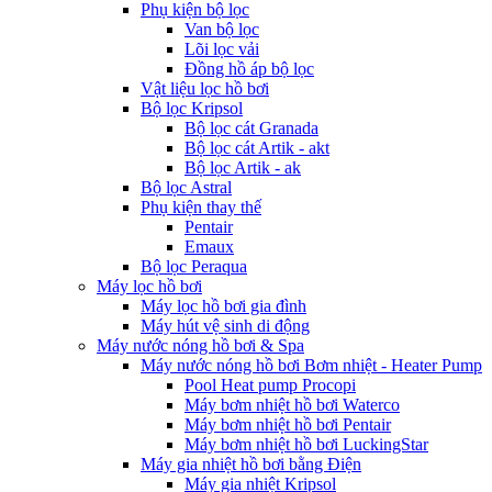
Phụ kiện bộ lọc
Van bộ lọc
Lõi lọc vải
Đồng hồ áp bộ lọc
Vật liệu lọc hồ bơi
Bộ lọc Kripsol
Bộ lọc cát Granada
Bộ lọc cát Artik - akt
Bộ lọc Artik - ak
Bộ lọc Astral
Phụ kiện thay thế
Pentair
Emaux
Bộ lọc Peraqua
Máy lọc hồ bơi
Máy lọc hồ bơi gia đình
Máy hút vệ sinh di động
Máy nước nóng hồ bơi & Spa
Máy nước nóng hồ bơi Bơm nhiệt - Heater Pump
Pool Heat pump Procopi
Máy bơm nhiệt hồ bơi Waterco
Máy bơm nhiệt hồ bơi Pentair
Máy bơm nhiệt hồ bơi LuckingStar
Máy gia nhiệt hồ bơi bằng Điện
Máy gia nhiệt Kripsol