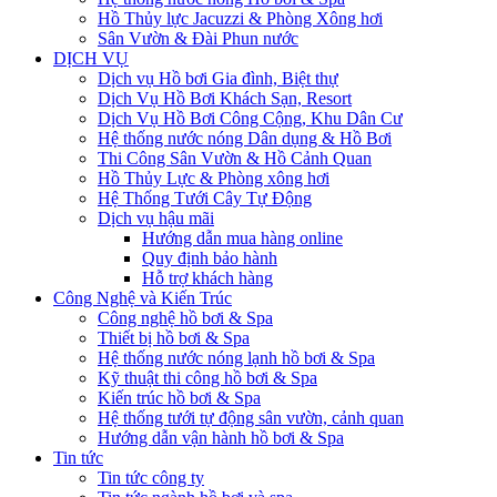
Hồ Thủy lực Jacuzzi & Phòng Xông hơi
Sân Vườn & Đài Phun nước
DỊCH VỤ
Dịch vụ Hồ bơi Gia đình, Biệt thự
Dịch Vụ Hồ Bơi Khách Sạn, Resort
Dịch Vụ Hồ Bơi Công Cộng, Khu Dân Cư
Hệ thống nước nóng Dân dụng & Hồ Bơi
Thi Công Sân Vườn & Hồ Cảnh Quan
Hồ Thủy Lực & Phòng xông hơi
Hệ Thống Tưới Cây Tự Động
Dịch vụ hậu mãi
Hướng dẫn mua hàng online
Quy định bảo hành
Hỗ trợ khách hàng
Công Nghệ và Kiến Trúc
Công nghệ hồ bơi & Spa
Thiết bị hồ bơi & Spa
Hệ thống nước nóng lạnh hồ bơi & Spa
Kỹ thuật thi công hồ bơi & Spa
Kiến trúc hồ bơi & Spa
Hệ thống tưới tự động sân vườn, cảnh quan
Hướng dẫn vận hành hồ bơi & Spa
Tin tức
Tin tức công ty