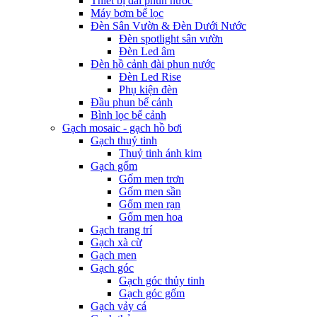
Thiết bị đài phun nước
Máy bơm bể lọc
Đèn Sân Vườn & Đèn Dưới Nước
Đèn spotlight sân vườn
Đèn Led âm
Đèn hồ cảnh đài phun nước
Đèn Led Rise
Phụ kiện đèn
Đầu phun bể cảnh
Bình lọc bể cảnh
Gạch mosaic - gạch hồ bơi
Gạch thuỷ tinh
Thuỷ tinh ánh kim
Gạch gốm
Gốm men trơn
Gốm men sần
Gốm men rạn
Gốm men hoa
Gạch trang trí
Gạch xà cừ
Gạch men
Gạch góc
Gạch góc thủy tinh
Gạch góc gốm
Gạch vảy cá