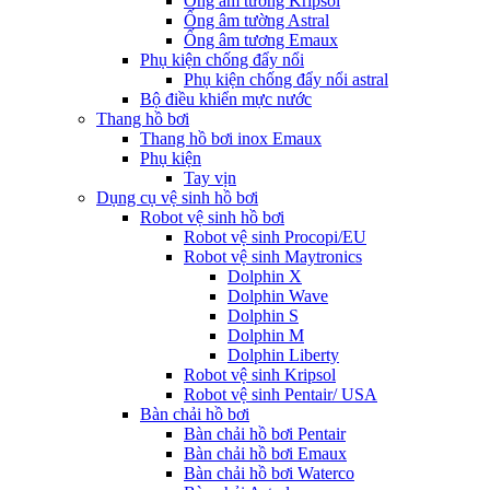
Ống âm tường Kripsol
Ống âm tường Astral
Ống âm tương Emaux
Phụ kiện chống đẩy nổi
Phụ kiện chống đẩy nổi astral
Bộ điều khiển mực nước
Thang hồ bơi
Thang hồ bơi inox Emaux
Phụ kiện
Tay vịn
Dụng cụ vệ sinh hồ bơi
Robot vệ sinh hồ bơi
Robot vệ sinh Procopi/EU
Robot vệ sinh Maytronics
Dolphin X
Dolphin Wave
Dolphin S
Dolphin M
Dolphin Liberty
Robot vệ sinh Kripsol
Robot vệ sinh Pentair/ USA
Bàn chải hồ bơi
Bàn chải hồ bơi Pentair
Bàn chải hồ bơi Emaux
Bàn chải hồ bơi Waterco