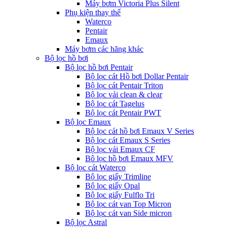
Máy bơm Victoria Plus Silent
Phụ kiện thay thế
Waterco
Pentair
Emaux
Máy bơm các hãng khác
Bộ lọc hồ bơi
Bộ lọc hồ bơi Pentair
Bộ lọc cát Hồ bơi Dollar Pentair
Bộ lọc cát Pentair Triton
Bộ lọc vải clean & clear
Bộ lọc cát Tagelus
Bộ lọc cát Pentair PWT
Bộ lọc Emaux
Bộ lọc cát hồ bơi Emaux V Series
Bộ lọc cát Emaux S Series
Bộ lọc vải Emaux CF
Bô lọc hồ bơi Emaux MFV
Bộ lọc cát Waterco
Bộ lọc giấy Trimline
Bộ lọc giấy Opal
Bộ lọc giấy Fulflo Tri
Bộ lọc cát van Top Micron
Bộ lọc cát van Side micron
Bộ lọc Astral