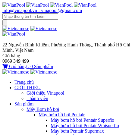
info@vinapool.vn - vinapool@gmail.com
22 Nguyễn Bỉnh Khiêm, Phường Hạnh Thông, Thành phố Hồ Chí
Minh, Việt Nam
Giỏ hàng
0969 349 499
Giỏ hàng :
0
Sản phẩm
Trang chủ
GIỚI THIỆU
Giới thiệu Vinapool
Thành viên
Sản phẩm
Máy Bơm hồ bơi
Máy bơm hồ bơi Pentair
Máy bơm hồ bơi Pentair Superflo
Máy bơm hồ bơi Pentair Whisperflo
Máy bơm Pentair Supermax