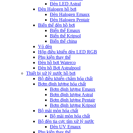
Đèn LED Astral
Đèn Halogen hồ bơi
Đèn Halogen Emaux
Đèn Halogen Pentair
Biến thế đèn hồ bơi
Biến thế Emaux
Biến thế Kripsol
Biến thế china
Vỏ đèn
Hộp điều khiển đèn LED RGB
Phụ kiện thay thế
Đèn hồ bơi Waterco
Đèn hồ Bơi Astralpool
Thiết bị xử lý nước hồ bơi
Bộ điều khiển châm hóa chất
Bơm định lượng hóa chất
Bơm định lượng Emaux
Bơm định lượng Astral
Bơm định lượng Pentair
Bơm định lượng Kripsol
Bộ mài mòn hóa chất
Bộ mài mòn hóa chất
Bộ đèn tia cực tím xử lý nước
Đèn UV Emaux
Phụ kiện thay thế