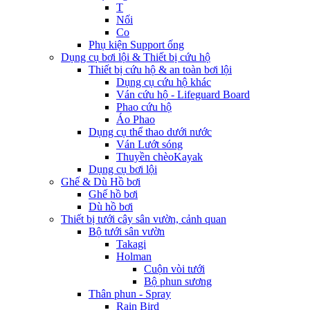
T
Nối
Co
Phụ kiện Support ống
Dụng cụ bơi lội & Thiết bị cứu hộ
Thiết bị cứu hộ & an toàn bơi lội
Dụng cụ cứu hộ khác
Ván cứu hộ - Lifeguard Board
Phao cứu hộ
Áo Phao
Dụng cụ thể thao dưới nước
Ván Lướt sóng
Thuyền chèoKayak
Dụng cụ bơi lội
Ghế & Dù Hồ bơi
Ghế hồ bơi
Dù hồ bơi
Thiết bị tưới cây sân vườn, cảnh quan
Bộ tưới sân vườn
Takagi
Holman
Cuộn vòi tưới
Bộ phun sương
Thân phun - Spray
Rain Bird