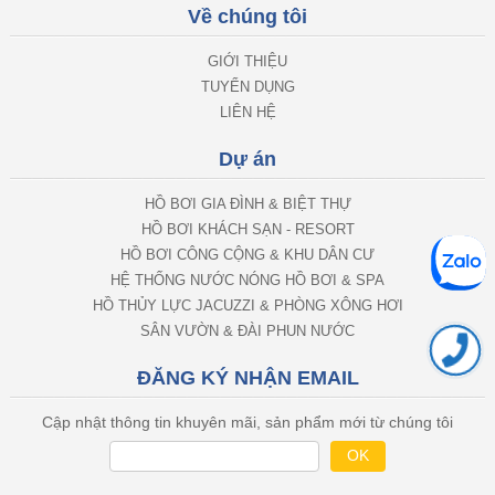
Về chúng tôi
GIỚI THIỆU
TUYỂN DỤNG
LIÊN HỆ
Dự án
HỒ BƠI GIA ĐÌNH & BIỆT THỰ
HỒ BƠI KHÁCH SẠN - RESORT
HỒ BƠI CÔNG CỘNG & KHU DÂN CƯ
HỆ THỐNG NƯỚC NÓNG HỒ BƠI & SPA
HỒ THỦY LỰC JACUZZI & PHÒNG XÔNG HƠI
SÂN VƯỜN & ĐÀI PHUN NƯỚC
ĐĂNG KÝ NHẬN EMAIL
Cập nhật thông tin khuyên mãi, sản phẩm mới từ chúng tôi