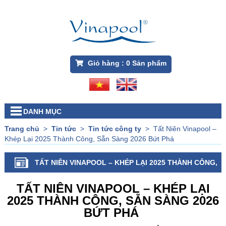
Giỏ hàng :
0
Sản phẩm
DANH MỤC
Trang chủ
>
Tin tức
>
Tin tức công ty
>
Tất Niên Vinapool –
Khép Lại 2025 Thành Công, Sẵn Sàng 2026 Bứt Phá
TẤT NIÊN VINAPOOL – KHÉP LẠI 2025 THÀNH CÔNG,
SẴN SÀNG 2026 BỨT PHÁ
TẤT NIÊN VINAPOOL – KHÉP LẠI
2025 THÀNH CÔNG, SẴN SÀNG 2026
BỨT PHÁ