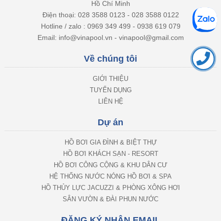
Hồ Chí Minh
Điện thoại: 028 3588 0123 - 028 3588 0122
Hotline / zalo : 0969 349 499 - 0938 619 079
Email: info@vinapool.vn - vinapool@gmail.com
Về chúng tôi
GIỚI THIỆU
TUYỂN DỤNG
LIÊN HỆ
Dự án
HỒ BƠI GIA ĐÌNH & BIỆT THỰ
HỒ BƠI KHÁCH SẠN - RESORT
HỒ BƠI CÔNG CỘNG & KHU DÂN CƯ
HỆ THỐNG NƯỚC NÓNG HỒ BƠI & SPA
HỒ THỦY LỰC JACUZZI & PHÒNG XÔNG HƠI
SÂN VƯỜN & ĐÀI PHUN NƯỚC
ĐĂNG KÝ NHẬN EMAIL