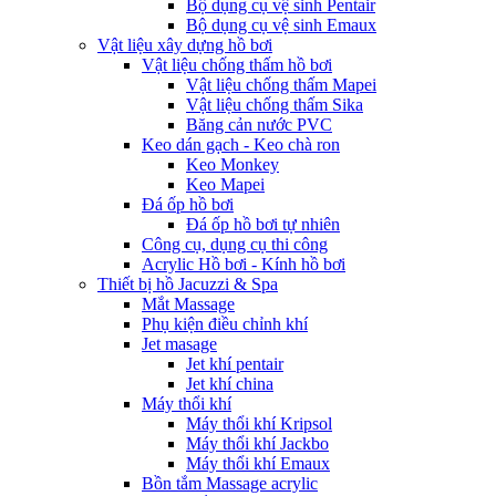
Bộ dụng cụ vệ sinh Pentair
Bộ dụng cụ vệ sinh Emaux
Vật liệu xây dựng hồ bơi
Vật liệu chống thấm hồ bơi
Vật liệu chống thấm Mapei
Vật liệu chống thấm Sika
Băng cản nước PVC
Keo dán gạch - Keo chà ron
Keo Monkey
Keo Mapei
Đá ốp hồ bơi
Đá ốp hồ bơi tự nhiên
Công cụ, dụng cụ thi công
Acrylic Hồ bơi - Kính hồ bơi
Thiết bị hồ Jacuzzi & Spa
Mắt Massage
Phụ kiện điều chỉnh khí
Jet masage
Jet khí pentair
Jet khí china
Máy thổi khí
Máy thổi khí Kripsol
Máy thổi khí Jackbo
Máy thổi khí Emaux
Bồn tắm Massage acrylic