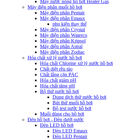
Máy nước nóng hồ bơi Heater Gas
Máy điện phân muối hồ bơi
Máy điện phân Pentair
Máy điện phân Emaux
phụ kiện thay thế
Máy điện phân Crystal
Máy điện phân Waterco
Máy điện phân Kripsol
Máy điện phân Astral
Máy điện phân Zodiac
Hóa chất xử lý nước hồ bơi
Hóa chất Chlorine xử lý nước hồ bơi
Chất diệt rêu tảo
Chất lắng cặn PAC
Hóa chất giảm pH
Hóa chất tăng pH
Bộ thử nước hồ bơi
Dung dịch thử nước hồ bơi
Bút thử muối hồ bơi
Bộ test nước hồ bơi
Muối dùng cho hồ bơi
Đèn hồ bơi - Đèn dưới nước
Đèn LED hồ bơi
Đèn LED Emaux
Đèn LED Pentair