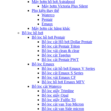
Máy bơm hồ bơi Astralpool
Máy bơm Victoria Plus Silent
Phụ kiện thay thế
Waterco
Pentair
Emaux
Máy bơm các hãng khác
Bộ lọc hồ bơi
Bộ lọc hồ bơi Pentair
Bộ lọc cát Hồ bơi Dollar Pentair
Bộ lọc cát Pentair Triton
Bộ lọc vải clean & clear
Bộ lọc cát Tagelus
Bộ lọc cát Pentair PWT
Bộ lọc Emaux
Bộ lọc cát hồ bơi Emaux V Series
Bộ lọc cát Emaux S Series
Bộ lọc vải Emaux CF
Bô lọc hồ bơi Emaux MFV
Bộ lọc cát Waterco
Bộ lọc giấy Trimline
Bộ lọc giấy Opal
Bộ lọc giấy Fulflo Tri
Bộ lọc cát van Top Micron
Bộ lọc cát van Side micron