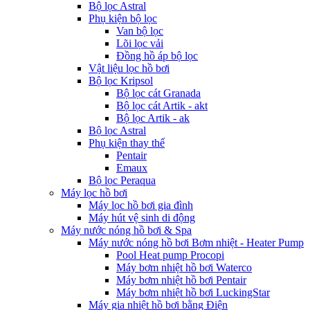
Bộ lọc Astral
Phụ kiện bộ lọc
Van bộ lọc
Lõi lọc vải
Đồng hồ áp bộ lọc
Vật liệu lọc hồ bơi
Bộ lọc Kripsol
Bộ lọc cát Granada
Bộ lọc cát Artik - akt
Bộ lọc Artik - ak
Bộ lọc Astral
Phụ kiện thay thế
Pentair
Emaux
Bộ lọc Peraqua
Máy lọc hồ bơi
Máy lọc hồ bơi gia đình
Máy hút vệ sinh di động
Máy nước nóng hồ bơi & Spa
Máy nước nóng hồ bơi Bơm nhiệt - Heater Pump
Pool Heat pump Procopi
Máy bơm nhiệt hồ bơi Waterco
Máy bơm nhiệt hồ bơi Pentair
Máy bơm nhiệt hồ bơi LuckingStar
Máy gia nhiệt hồ bơi bằng Điện