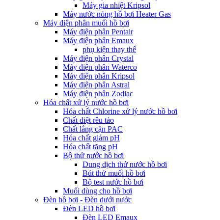
Máy gia nhiệt Kripsol
Máy nước nóng hồ bơi Heater Gas
Máy điện phân muối hồ bơi
Máy điện phân Pentair
Máy điện phân Emaux
phụ kiện thay thế
Máy điện phân Crystal
Máy điện phân Waterco
Máy điện phân Kripsol
Máy điện phân Astral
Máy điện phân Zodiac
Hóa chất xử lý nước hồ bơi
Hóa chất Chlorine xử lý nước hồ bơi
Chất diệt rêu tảo
Chất lắng cặn PAC
Hóa chất giảm pH
Hóa chất tăng pH
Bộ thử nước hồ bơi
Dung dịch thử nước hồ bơi
Bút thử muối hồ bơi
Bộ test nước hồ bơi
Muối dùng cho hồ bơi
Đèn hồ bơi - Đèn dưới nước
Đèn LED hồ bơi
Đèn LED Emaux