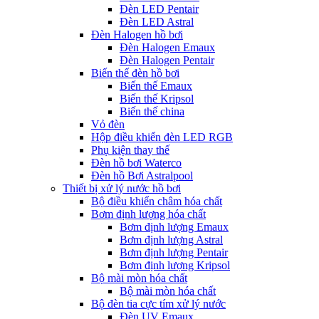
Đèn LED Pentair
Đèn LED Astral
Đèn Halogen hồ bơi
Đèn Halogen Emaux
Đèn Halogen Pentair
Biến thế đèn hồ bơi
Biến thế Emaux
Biến thế Kripsol
Biến thế china
Vỏ đèn
Hộp điều khiển đèn LED RGB
Phụ kiện thay thế
Đèn hồ bơi Waterco
Đèn hồ Bơi Astralpool
Thiết bị xử lý nước hồ bơi
Bộ điều khiển châm hóa chất
Bơm định lượng hóa chất
Bơm định lượng Emaux
Bơm định lượng Astral
Bơm định lượng Pentair
Bơm định lượng Kripsol
Bộ mài mòn hóa chất
Bộ mài mòn hóa chất
Bộ đèn tia cực tím xử lý nước
Đèn UV Emaux