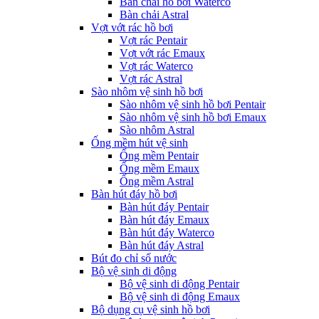
Bàn chải hồ bơi Waterco
Bàn chải Astral
Vợt vớt rác hồ bơi
Vợt rác Pentair
Vợt vớt rác Emaux
Vợt rác Waterco
Vợt rác Astral
Sào nhôm vệ sinh hồ bơi
Sào nhôm vệ sinh hồ bơi Pentair
Sào nhôm vệ sinh hồ bơi Emaux
Sào nhôm Astral
Ống mềm hút vệ sinh
Ống mềm Pentair
Ống mềm Emaux
Ống mềm Astral
Bàn hút đáy hồ bơi
Bàn hút đáy Pentair
Bàn hút đáy Emaux
Bàn hút đáy Waterco
Bàn hút đáy Astral
Bút đo chỉ số nước
Bộ vệ sinh di động
Bộ vệ sinh di động Pentair
Bộ vệ sinh di động Emaux
Bộ dụng cụ vệ sinh hồ bơi