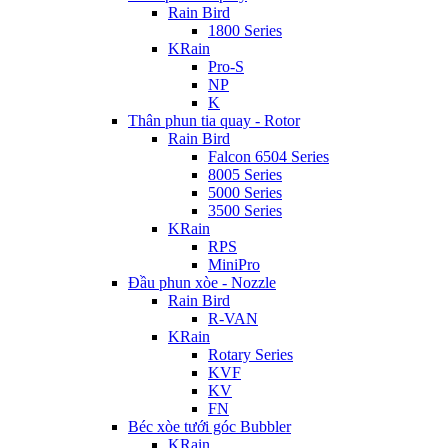
Rain Bird
1800 Series
KRain
Pro-S
NP
K
Thân phun tia quay - Rotor
Rain Bird
Falcon 6504 Series
8005 Series
5000 Series
3500 Series
KRain
RPS
MiniPro
Đầu phun xòe - Nozzle
Rain Bird
R-VAN
KRain
Rotary Series
KVF
KV
FN
Béc xòe tưới góc Bubbler
KRain