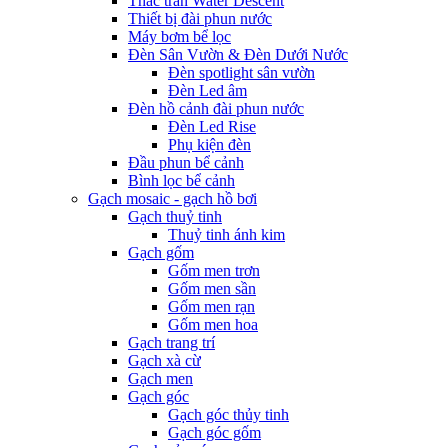
Thác tràn Water Descent
Thiết bị đài phun nước
Máy bơm bể lọc
Đèn Sân Vườn & Đèn Dưới Nước
Đèn spotlight sân vườn
Đèn Led âm
Đèn hồ cảnh đài phun nước
Đèn Led Rise
Phụ kiện đèn
Đầu phun bể cảnh
Bình lọc bể cảnh
Gạch mosaic - gạch hồ bơi
Gạch thuỷ tinh
Thuỷ tinh ánh kim
Gạch gốm
Gốm men trơn
Gốm men sần
Gốm men rạn
Gốm men hoa
Gạch trang trí
Gạch xà cừ
Gạch men
Gạch góc
Gạch góc thủy tinh
Gạch góc gốm