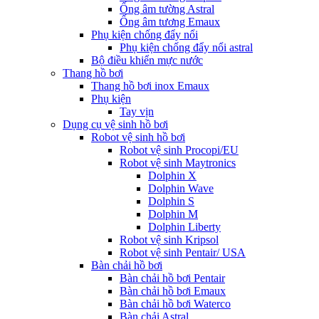
Ống âm tường Astral
Ống âm tương Emaux
Phụ kiện chống đẩy nổi
Phụ kiện chống đẩy nổi astral
Bộ điều khiển mực nước
Thang hồ bơi
Thang hồ bơi inox Emaux
Phụ kiện
Tay vịn
Dụng cụ vệ sinh hồ bơi
Robot vệ sinh hồ bơi
Robot vệ sinh Procopi/EU
Robot vệ sinh Maytronics
Dolphin X
Dolphin Wave
Dolphin S
Dolphin M
Dolphin Liberty
Robot vệ sinh Kripsol
Robot vệ sinh Pentair/ USA
Bàn chải hồ bơi
Bàn chải hồ bơi Pentair
Bàn chải hồ bơi Emaux
Bàn chải hồ bơi Waterco
Bàn chải Astral