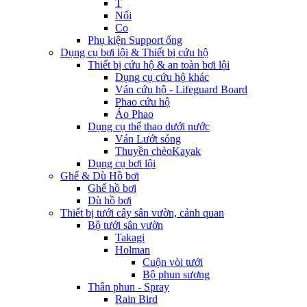
T
Nối
Co
Phụ kiện Support ống
Dụng cụ bơi lội & Thiết bị cứu hộ
Thiết bị cứu hộ & an toàn bơi lội
Dụng cụ cứu hộ khác
Ván cứu hộ - Lifeguard Board
Phao cứu hộ
Áo Phao
Dụng cụ thể thao dưới nước
Ván Lướt sóng
Thuyền chèoKayak
Dụng cụ bơi lội
Ghế & Dù Hồ bơi
Ghế hồ bơi
Dù hồ bơi
Thiết bị tưới cây sân vườn, cảnh quan
Bộ tưới sân vườn
Takagi
Holman
Cuộn vòi tưới
Bộ phun sương
Thân phun - Spray
Rain Bird