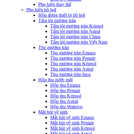
Phụ kiện thay thế
Phụ kiện hồ bơi
Hộp đựng thiết bị hồ bơi
Tấm lót mương tràn
Tấm lót mương tràn Kripsol
Tấm lót mương tràn Astral
Tấm lót mương tràn China
Tấm lót mương tràn Việt Nam
Thu mương tràn
Thu mương tràn Emaux
Thu mương tràn Pentair
Thu mương tràn Kripsol
Thu mương tràn Astral
Thu mương tràn Inox
Hôp thu nước mặt
Hộp thu Emaux
Hộp thu Pentair
Hộp thu Kripsol
Hộp thu Astral
Hộp thu Waterco
Mắt hút vệ sinh
Mắt hút vệ sinh Emaux
Mắt hút vệ sinh Pentair
Mắt hút vệ sinh Kripsol
Mắt hút vệ sinh Astral