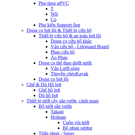
Phụ tùng uPVC
T
Nối
Co
Phụ kiện Support ống
Dụng cụ bơi lội & Thiết bị cứu hộ
Thiết bị cứu hộ & an toàn bơi lội
Dụng cụ cứu hộ khác
Ván cứu hộ - Lifeguard Board
Phao cứu hộ
Áo Phao
Dụng cụ thể thao dưới nước
Ván Lướt sóng
Thuyền chèoKayak
Dụng cụ bơi lội
Ghế & Dù Hồ bơi
Ghế hồ bơi
Dù hồ bơi
Thiết bị tưới cây sân vườn, cảnh quan
Bộ tưới sân vườn
Takagi
Holman
Cuộn vòi tưới
Bộ phun sương
Thân phun - Spray