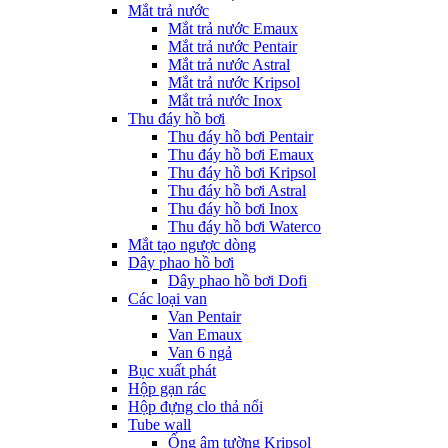
Mắt trả nước
Mắt trả nước Emaux
Mắt trả nước Pentair
Mắt trả nước Astral
Mắt trả nước Kripsol
Mắt trả nước Inox
Thu đáy hồ bơi
Thu đáy hồ bơi Pentair
Thu đáy hồ bơi Emaux
Thu đáy hồ bơi Kripsol
Thu đáy hồ bơi Astral
Thu đáy hồ bơi Inox
Thu đáy hồ bơi Waterco
Mắt tạo ngược dòng
Dây phao hồ bơi
Dây phao hồ bơi Dofi
Các loại van
Van Pentair
Van Emaux
Van 6 ngả
Bục xuất phát
Hộp gạn rác
Hộp đựng clo thả nổi
Tube wall
Ống âm tường Kripsol