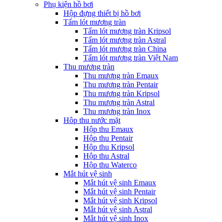
Phụ kiện hồ bơi
Hộp đựng thiết bị hồ bơi
Tấm lót mương tràn
Tấm lót mương tràn Kripsol
Tấm lót mương tràn Astral
Tấm lót mương tràn China
Tấm lót mương tràn Việt Nam
Thu mương tràn
Thu mương tràn Emaux
Thu mương tràn Pentair
Thu mương tràn Kripsol
Thu mương tràn Astral
Thu mương tràn Inox
Hôp thu nước mặt
Hộp thu Emaux
Hộp thu Pentair
Hộp thu Kripsol
Hộp thu Astral
Hộp thu Waterco
Mắt hút vệ sinh
Mắt hút vệ sinh Emaux
Mắt hút vệ sinh Pentair
Mắt hút vệ sinh Kripsol
Mắt hút vệ sinh Astral
Mắt hút vệ sinh Inox