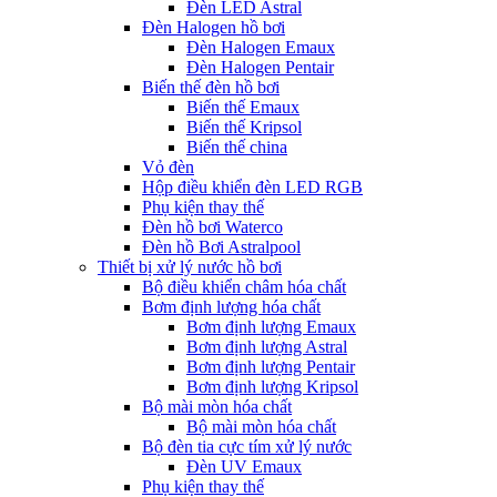
Đèn LED Astral
Đèn Halogen hồ bơi
Đèn Halogen Emaux
Đèn Halogen Pentair
Biến thế đèn hồ bơi
Biến thế Emaux
Biến thế Kripsol
Biến thế china
Vỏ đèn
Hộp điều khiển đèn LED RGB
Phụ kiện thay thế
Đèn hồ bơi Waterco
Đèn hồ Bơi Astralpool
Thiết bị xử lý nước hồ bơi
Bộ điều khiển châm hóa chất
Bơm định lượng hóa chất
Bơm định lượng Emaux
Bơm định lượng Astral
Bơm định lượng Pentair
Bơm định lượng Kripsol
Bộ mài mòn hóa chất
Bộ mài mòn hóa chất
Bộ đèn tia cực tím xử lý nước
Đèn UV Emaux
Phụ kiện thay thế