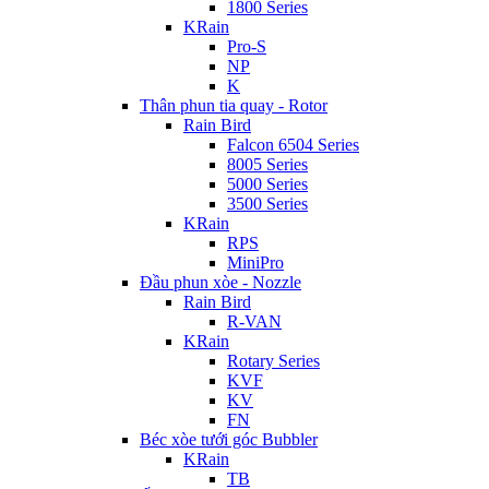
1800 Series
KRain
Pro-S
NP
K
Thân phun tia quay - Rotor
Rain Bird
Falcon 6504 Series
8005 Series
5000 Series
3500 Series
KRain
RPS
MiniPro
Đầu phun xòe - Nozzle
Rain Bird
R-VAN
KRain
Rotary Series
KVF
KV
FN
Béc xòe tưới góc Bubbler
KRain
TB