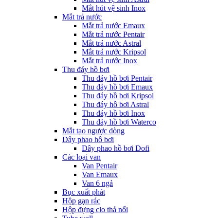
Mắt hút vệ sinh Inox
Mắt trả nước
Mắt trả nước Emaux
Mắt trả nước Pentair
Mắt trả nước Astral
Mắt trả nước Kripsol
Mắt trả nước Inox
Thu đáy hồ bơi
Thu đáy hồ bơi Pentair
Thu đáy hồ bơi Emaux
Thu đáy hồ bơi Kripsol
Thu đáy hồ bơi Astral
Thu đáy hồ bơi Inox
Thu đáy hồ bơi Waterco
Mắt tạo ngược dòng
Dây phao hồ bơi
Dây phao hồ bơi Dofi
Các loại van
Van Pentair
Van Emaux
Van 6 ngả
Bục xuất phát
Hộp gạn rác
Hộp đựng clo thả nổi