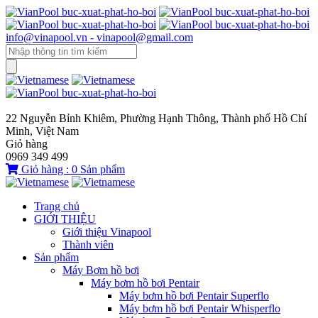
info@vinapool.vn - vinapool@gmail.com
22 Nguyễn Bỉnh Khiêm, Phường Hạnh Thông, Thành phố Hồ Chí
Minh, Việt Nam
Giỏ hàng
0969 349 499
Giỏ hàng :
0
Sản phẩm
Trang chủ
GIỚI THIỆU
Giới thiệu Vinapool
Thành viên
Sản phẩm
Máy Bơm hồ bơi
Máy bơm hồ bơi Pentair
Máy bơm hồ bơi Pentair Superflo
Máy bơm hồ bơi Pentair Whisperflo