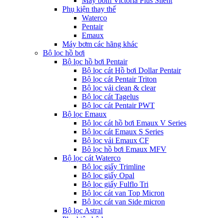
Máy bơm Victoria Plus Silent
Phụ kiện thay thế
Waterco
Pentair
Emaux
Máy bơm các hãng khác
Bộ lọc hồ bơi
Bộ lọc hồ bơi Pentair
Bộ lọc cát Hồ bơi Dollar Pentair
Bộ lọc cát Pentair Triton
Bộ lọc vải clean & clear
Bộ lọc cát Tagelus
Bộ lọc cát Pentair PWT
Bộ lọc Emaux
Bộ lọc cát hồ bơi Emaux V Series
Bộ lọc cát Emaux S Series
Bộ lọc vải Emaux CF
Bô lọc hồ bơi Emaux MFV
Bộ lọc cát Waterco
Bộ lọc giấy Trimline
Bộ lọc giấy Opal
Bộ lọc giấy Fulflo Tri
Bộ lọc cát van Top Micron
Bộ lọc cát van Side micron
Bộ lọc Astral