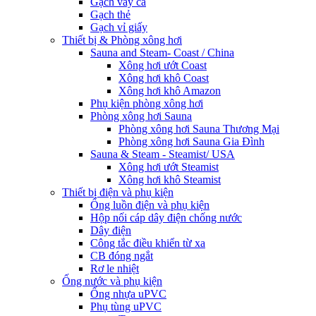
Gạch vảy cá
Gạch thẻ
Gạch vỉ giấy
Thiết bị & Phòng xông hơi
Sauna and Steam- Coast / China
Xông hơi ướt Coast
Xông hơi khô Coast
Xông hơi khô Amazon
Phụ kiện phòng xông hơi
Phòng xông hơi Sauna
Phòng xông hơi Sauna Thương Mại
Phòng xông hơi Sauna Gia Đình
Sauna & Steam - Steamist/ USA
Xông hơi ướt Steamist
Xông hơi khô Steamist
Thiết bị điện và phụ kiện
Ống luồn điện và phụ kiện
Hộp nối cáp dây điện chống nước
Dây điện
Công tắc điều khiển từ xa
CB đóng ngắt
Rơ le nhiệt
Ống nước và phụ kiện
Ống nhựa uPVC
Phụ tùng uPVC