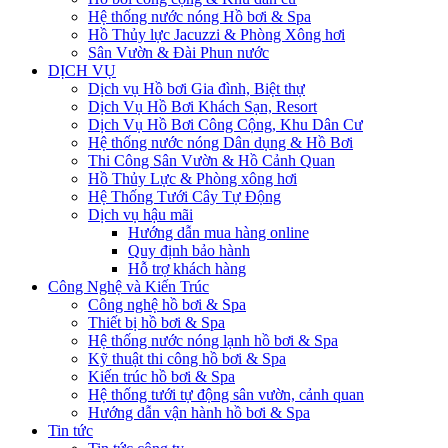
Hệ thống nước nóng Hồ bơi & Spa
Hồ Thủy lực Jacuzzi & Phòng Xông hơi
Sân Vườn & Đài Phun nước
DỊCH VỤ
Dịch vụ Hồ bơi Gia đình, Biệt thự
Dịch Vụ Hồ Bơi Khách Sạn, Resort
Dịch Vụ Hồ Bơi Công Cộng, Khu Dân Cư
Hệ thống nước nóng Dân dụng & Hồ Bơi
Thi Công Sân Vườn & Hồ Cảnh Quan
Hồ Thủy Lực & Phòng xông hơi
Hệ Thống Tưới Cây Tự Động
Dịch vụ hậu mãi
Hướng dẫn mua hàng online
Quy định bảo hành
Hỗ trợ khách hàng
Công Nghệ và Kiến Trúc
Công nghệ hồ bơi & Spa
Thiết bị hồ bơi & Spa
Hệ thống nước nóng lạnh hồ bơi & Spa
Kỹ thuật thi công hồ bơi & Spa
Kiến trúc hồ bơi & Spa
Hệ thống tưới tự động sân vườn, cảnh quan
Hướng dẫn vận hành hồ bơi & Spa
Tin tức