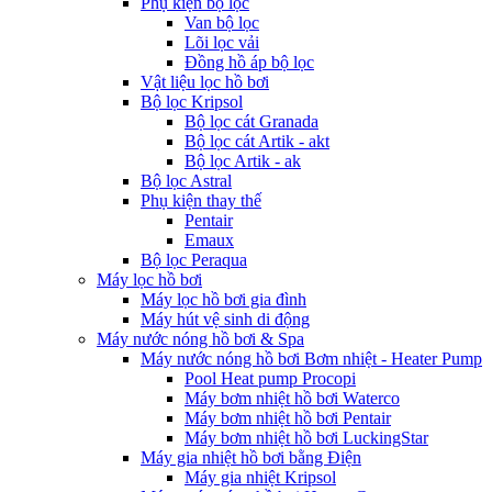
Phụ kiện bộ lọc
Van bộ lọc
Lõi lọc vải
Đồng hồ áp bộ lọc
Vật liệu lọc hồ bơi
Bộ lọc Kripsol
Bộ lọc cát Granada
Bộ lọc cát Artik - akt
Bộ lọc Artik - ak
Bộ lọc Astral
Phụ kiện thay thế
Pentair
Emaux
Bộ lọc Peraqua
Máy lọc hồ bơi
Máy lọc hồ bơi gia đình
Máy hút vệ sinh di động
Máy nước nóng hồ bơi & Spa
Máy nước nóng hồ bơi Bơm nhiệt - Heater Pump
Pool Heat pump Procopi
Máy bơm nhiệt hồ bơi Waterco
Máy bơm nhiệt hồ bơi Pentair
Máy bơm nhiệt hồ bơi LuckingStar
Máy gia nhiệt hồ bơi bằng Điện
Máy gia nhiệt Kripsol