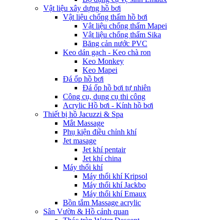
Vật liệu xây dựng hồ bơi
Vật liệu chống thấm hồ bơi
Vật liệu chống thấm Mapei
Vật liệu chống thấm Sika
Băng cản nước PVC
Keo dán gạch - Keo chà ron
Keo Monkey
Keo Mapei
Đá ốp hồ bơi
Đá ốp hồ bơi tự nhiên
Công cụ, dụng cụ thi công
Acrylic Hồ bơi - Kính hồ bơi
Thiết bị hồ Jacuzzi & Spa
Mắt Massage
Phụ kiện điều chỉnh khí
Jet masage
Jet khí pentair
Jet khí china
Máy thổi khí
Máy thổi khí Kripsol
Máy thổi khí Jackbo
Máy thổi khí Emaux
Bồn tắm Massage acrylic
Sân Vườn & Hồ cảnh quan