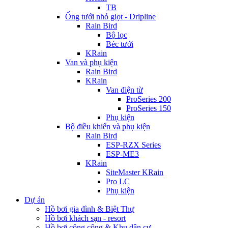
TB
Ống tưới nhỏ giọt - Dripline
Rain Bird
Bộ lọc
Béc tưới
KRain
Van và phụ kiện
Rain Bird
KRain
Van điện từ
ProSeries 200
ProSeries 150
Phụ kiện
Bộ điều khiển và phụ kiện
Rain Bird
ESP-RZX Series
ESP-ME3
KRain
SiteMaster KRain
Pro LC
Phụ kiện
Dự án
Hồ bơi gia đình & Biệt Thự
Hồ bơi khách sạn - resort
Hồ bơi công cộng & Khu dân cư