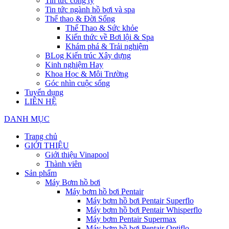
Tin tức công ty
Tin tức ngành hồ bơi và spa
Thể thao & Đời Sống
Thể Thao & Sức khỏe
Kiến thức về Bơi lội & Spa
Khám phá & Trải nghiệm
BLog Kiến trúc Xây dựng
Kinh nghiệm Hay
Khoa Học & Môi Trường
Góc nhìn cuộc sống
Tuyển dụng
LIÊN HỆ
DANH MỤC
Trang chủ
GIỚI THIỆU
Giới thiệu Vinapool
Thành viên
Sản phẩm
Máy Bơm hồ bơi
Máy bơm hồ bơi Pentair
Máy bơm hồ bơi Pentair Superflo
Máy bơm hồ bơi Pentair Whisperflo
Máy bơm Pentair Supermax
Máy bơm hồ bơi Pentair Optiflo