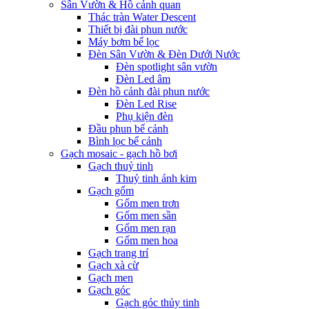
Sân Vườn & Hồ cảnh quan
Thác tràn Water Descent
Thiết bị đài phun nước
Máy bơm bể lọc
Đèn Sân Vườn & Đèn Dưới Nước
Đèn spotlight sân vườn
Đèn Led âm
Đèn hồ cảnh đài phun nước
Đèn Led Rise
Phụ kiện đèn
Đầu phun bể cảnh
Bình lọc bể cảnh
Gạch mosaic - gạch hồ bơi
Gạch thuỷ tinh
Thuỷ tinh ánh kim
Gạch gốm
Gốm men trơn
Gốm men sần
Gốm men rạn
Gốm men hoa
Gạch trang trí
Gạch xà cừ
Gạch men
Gạch góc
Gạch góc thủy tinh