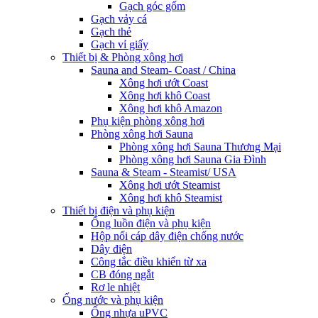
Gạch góc gốm
Gạch vảy cá
Gạch thẻ
Gạch vỉ giấy
Thiết bị & Phòng xông hơi
Sauna and Steam- Coast / China
Xông hơi ướt Coast
Xông hơi khô Coast
Xông hơi khô Amazon
Phụ kiện phòng xông hơi
Phòng xông hơi Sauna
Phòng xông hơi Sauna Thương Mại
Phòng xông hơi Sauna Gia Đình
Sauna & Steam - Steamist/ USA
Xông hơi ướt Steamist
Xông hơi khô Steamist
Thiết bị điện và phụ kiện
Ống luồn điện và phụ kiện
Hộp nối cáp dây điện chống nước
Dây điện
Công tắc điều khiển từ xa
CB đóng ngắt
Rơ le nhiệt
Ống nước và phụ kiện
Ống nhựa uPVC