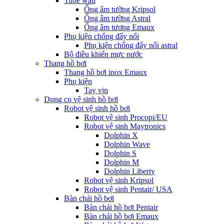
Tube wall
Ống âm tường Kripsol
Ống âm tường Astral
Ống âm tương Emaux
Phụ kiện chống đẩy nổi
Phụ kiện chống đẩy nổi astral
Bộ điều khiển mực nước
Thang hồ bơi
Thang hồ bơi inox Emaux
Phụ kiện
Tay vịn
Dụng cụ vệ sinh hồ bơi
Robot vệ sinh hồ bơi
Robot vệ sinh Procopi/EU
Robot vệ sinh Maytronics
Dolphin X
Dolphin Wave
Dolphin S
Dolphin M
Dolphin Liberty
Robot vệ sinh Kripsol
Robot vệ sinh Pentair/ USA
Bàn chải hồ bơi
Bàn chải hồ bơi Pentair
Bàn chải hồ bơi Emaux