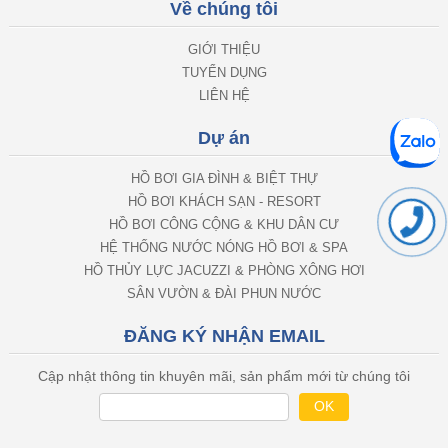
Về chúng tôi
GIỚI THIỆU
TUYỂN DỤNG
LIÊN HỆ
Dự án
HỒ BƠI GIA ĐÌNH & BIỆT THỰ
HỒ BƠI KHÁCH SẠN - RESORT
HỒ BƠI CÔNG CỘNG & KHU DÂN CƯ
HỆ THỐNG NƯỚC NÓNG HỒ BƠI & SPA
HỒ THỦY LỰC JACUZZI & PHÒNG XÔNG HƠI
SÂN VƯỜN & ĐÀI PHUN NƯỚC
ĐĂNG KÝ NHẬN EMAIL
Cập nhật thông tin khuyên mãi, sản phẩm mới từ chúng tôi