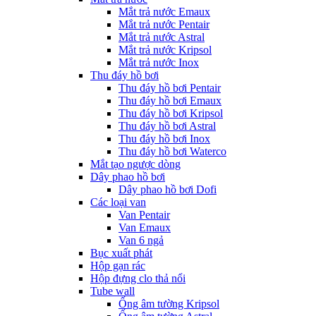
Mắt trả nước Emaux
Mắt trả nước Pentair
Mắt trả nước Astral
Mắt trả nước Kripsol
Mắt trả nước Inox
Thu đáy hồ bơi
Thu đáy hồ bơi Pentair
Thu đáy hồ bơi Emaux
Thu đáy hồ bơi Kripsol
Thu đáy hồ bơi Astral
Thu đáy hồ bơi Inox
Thu đáy hồ bơi Waterco
Mắt tạo ngược dòng
Dây phao hồ bơi
Dây phao hồ bơi Dofi
Các loại van
Van Pentair
Van Emaux
Van 6 ngả
Bục xuất phát
Hộp gạn rác
Hộp đựng clo thả nổi
Tube wall
Ống âm tường Kripsol