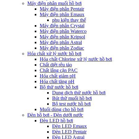
Máy điện phân muối hồ bơi
Máy điện phân Pentair
Máy điện phân Emaux
phụ kiện thay thế
Máy điện phân Crystal
Máy điện phân Waterco
Máy điện phân Kripsol
Máy điện phân Astral
Máy điện phân Zodiac
Hóa chất xử lý nước hồ bơi
Hóa chất Chlorine xử lý nước hồ bơi
Chất diệt rêu tảo
Chất lắng cặn PAC
Hóa chất giảm pH
Hóa chất tăng pH
Bộ thử nước hồ bơi
Dung dịch thử nước hồ bơi
Bút thử muối hồ bơi
Bộ test nước hồ bơi
Muối dùng cho hồ bơi
Đèn hồ bơi - Đèn dưới nước
Đèn LED hồ bơi
Đèn LED Emaux
Đèn LED Pentair
Đèn LED Astral