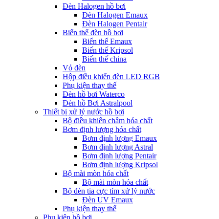
Đèn Halogen hồ bơi
Đèn Halogen Emaux
Đèn Halogen Pentair
Biến thế đèn hồ bơi
Biến thế Emaux
Biến thế Kripsol
Biến thế china
Vỏ đèn
Hộp điều khiển đèn LED RGB
Phụ kiện thay thế
Đèn hồ bơi Waterco
Đèn hồ Bơi Astralpool
Thiết bị xử lý nước hồ bơi
Bộ điều khiển châm hóa chất
Bơm định lượng hóa chất
Bơm định lượng Emaux
Bơm định lượng Astral
Bơm định lượng Pentair
Bơm định lượng Kripsol
Bộ mài mòn hóa chất
Bộ mài mòn hóa chất
Bộ đèn tia cực tím xử lý nước
Đèn UV Emaux
Phụ kiện thay thế
Phụ kiện hồ bơi