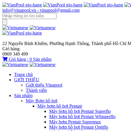
info@vinapool.vn - vinapool@gmail.com
22 Nguyễn Bỉnh Khiêm, Phường Hạnh Thông, Thành phố Hồ Chí M
Giỏ hàng
0969 349 499
Giỏ hàng :
0
Sản phẩm
Trang chủ
GIỚI THIỆU
Giới thiệu Vinapool
Thành viên
Sản phẩm
Máy Bơm hồ bơi
Máy bơm hồ bơi Pentair
Máy bơm hồ bơi Pentair Superflo
Máy bơm hồ bơi Pentair Whisperflo
Máy bơm Pentair Supermax
Máy bơm hồ bơi Pentair Optiflo