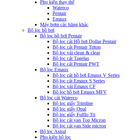
Phụ kiện thay thế
Waterco
Pentair
Emaux
Máy bơm các hãng khác
Bộ lọc hồ bơi
Bộ lọc hồ bơi Pentair
Bộ lọc cát Hồ bơi Dollar Pentair
Bộ lọc cát Pentair Triton
Bộ lọc vải clean & clear
Bộ lọc cát Tagelus
Bộ lọc cát Pentair PWT
Bộ lọc Emaux
Bộ lọc cát hồ bơi Emaux V Series
Bộ lọc cát Emaux S Series
Bộ lọc vải Emaux CF
Bô lọc hồ bơi Emaux MFV
Bộ lọc cát Waterco
Bộ lọc giấy Trimline
Bộ lọc giấy Opal
Bộ lọc giấy Fulflo Tri
Bộ lọc cát van Top Micron
Bộ lọc cát van Side micron
Bộ lọc Astral
Phụ kiện bộ lọc