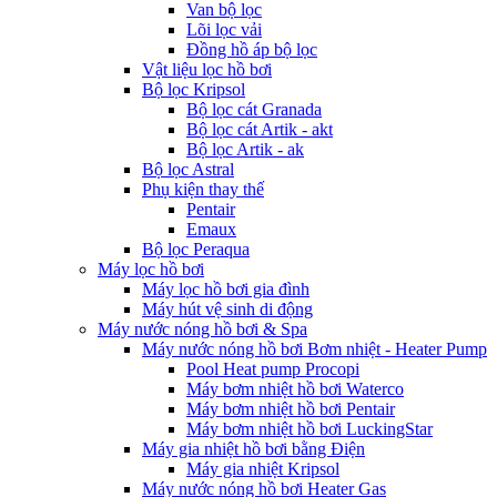
Van bộ lọc
Lõi lọc vải
Đồng hồ áp bộ lọc
Vật liệu lọc hồ bơi
Bộ lọc Kripsol
Bộ lọc cát Granada
Bộ lọc cát Artik - akt
Bộ lọc Artik - ak
Bộ lọc Astral
Phụ kiện thay thế
Pentair
Emaux
Bộ lọc Peraqua
Máy lọc hồ bơi
Máy lọc hồ bơi gia đình
Máy hút vệ sinh di động
Máy nước nóng hồ bơi & Spa
Máy nước nóng hồ bơi Bơm nhiệt - Heater Pump
Pool Heat pump Procopi
Máy bơm nhiệt hồ bơi Waterco
Máy bơm nhiệt hồ bơi Pentair
Máy bơm nhiệt hồ bơi LuckingStar
Máy gia nhiệt hồ bơi bằng Điện
Máy gia nhiệt Kripsol
Máy nước nóng hồ bơi Heater Gas