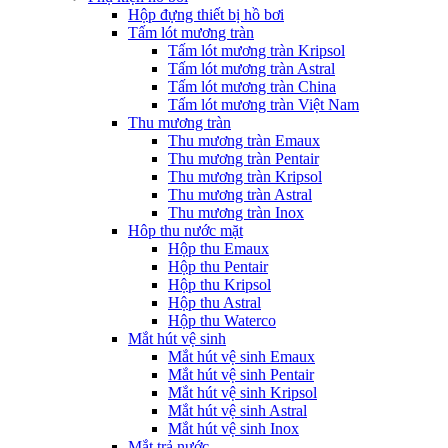
Hộp đựng thiết bị hồ bơi
Tấm lót mương tràn
Tấm lót mương tràn Kripsol
Tấm lót mương tràn Astral
Tấm lót mương tràn China
Tấm lót mương tràn Việt Nam
Thu mương tràn
Thu mương tràn Emaux
Thu mương tràn Pentair
Thu mương tràn Kripsol
Thu mương tràn Astral
Thu mương tràn Inox
Hôp thu nước mặt
Hộp thu Emaux
Hộp thu Pentair
Hộp thu Kripsol
Hộp thu Astral
Hộp thu Waterco
Mắt hút vệ sinh
Mắt hút vệ sinh Emaux
Mắt hút vệ sinh Pentair
Mắt hút vệ sinh Kripsol
Mắt hút vệ sinh Astral
Mắt hút vệ sinh Inox
Mắt trả nước