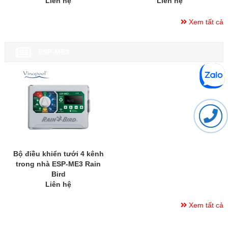
Liên hệ
Liên hệ
Xem tất cả
ESP-ME3
Bộ điều khiển tưới 4 kênh
trong nhà ESP-ME3 Rain
Bird
Liên hệ
Xem tất cả