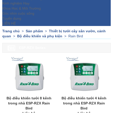
Kinh nghiệm Hay
Khoa Học & Môi Trường
Góc nhìn cuộc sống
Tuyển dụng
LIÊN HỆ
Trang chủ
>
Sản phẩm
>
Thiết bị tưới cây sân vườn, cảnh
quan
>
Bộ điều khiển và phụ kiện
>
Rain Bird
ESP-RZX Series
Bộ điều khiển tưới 8 kênh
Bộ điều khiển tưới 4 kênh
trong nhà ESP-RZX Rain
trong nhà ESP-RZX Rain
Bird
Bird