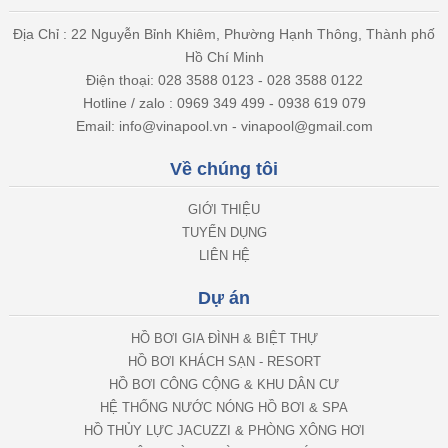
Địa Chỉ : 22 Nguyễn Bỉnh Khiêm, Phường Hạnh Thông, Thành phố
Hồ Chí Minh
Điện thoại: 028 3588 0123 - 028 3588 0122
Hotline / zalo : 0969 349 499 - 0938 619 079
Email: info@vinapool.vn - vinapool@gmail.com
Về chúng tôi
GIỚI THIỆU
TUYỂN DỤNG
LIÊN HỆ
Dự án
HỒ BƠI GIA ĐÌNH & BIỆT THỰ
HỒ BƠI KHÁCH SẠN - RESORT
HỒ BƠI CÔNG CỘNG & KHU DÂN CƯ
HỆ THỐNG NƯỚC NÓNG HỒ BƠI & SPA
HỒ THỦY LỰC JACUZZI & PHÒNG XÔNG HƠI