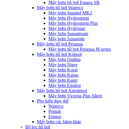
Máy bơm hồ bơi Emaux SR
Máy bơm hồ bơi Waterco
Máy bơm Supatuf MK2
Máy bơm Hydrostorm
Máy bơm Hydrostorm Plus
Máy bơm Hydrostar
Máy bơm Supastream
Máy bơm Aquamite
Máy bơm hồ bơi Peraqua
Máy bơm hồ bơi Peraqua M series
Máy bơm hồ bơi Kripsol
Máy bơm Ondina
Máy bơm Niger
Máy bơm Koral
Máy bơm Karpa
Máy bơm Kapri
Máy bơm Epsilon
Máy bơm hồ bơi Astralpool
Máy bơm Victoria Plus Silent
Phụ kiện thay thế
Waterco
Pentair
Emaux
Máy bơm các hãng khác
Bộ lọc hồ bơi