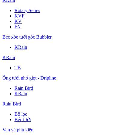
KRain
Rotary Series
KVF
KV
FN
Béc xòe tưới góc Bubbler
KRain
KRain
TB
Ống tưới nhỏ giọt - Dripline
Rain Bird
KRain
Rain Bird
Bộ lọc
Béc tưới
Van và phụ kiện