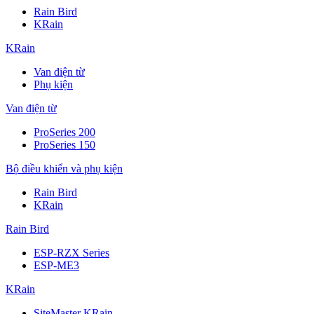
Rain Bird
KRain
KRain
Van điện từ
Phụ kiện
Van điện từ
ProSeries 200
ProSeries 150
Bộ điều khiển và phụ kiện
Rain Bird
KRain
Rain Bird
ESP-RZX Series
ESP-ME3
KRain
SiteMaster KRain