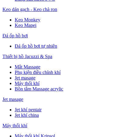
Keo dán gạch - Keo chà ron
Keo Monkey
Keo Mapei
Đá ốp hồ bơi
Đá ốp hồ bơi tự nhiên
Thiết bị hồ Jacuzzi & Spa
Mắt Massage
Phụ kiện điều chỉnh khí
Jet masage
Máy thổi khí
Bồn tắm Massage acrylic
Jet masage
Jet khí pentair
Jet khí china
Máy thổi khí
Máy thổi khí Kripsol