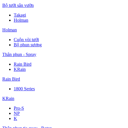
Bộ tưới sân vườn
Takagi
Holman
Holman
Cuộn vòi tưới
Bộ phun sương
Thân phun - Spray
Rain Bird
KRain
Rain Bird
1800 Series
KRain
Pro-S
NP
K