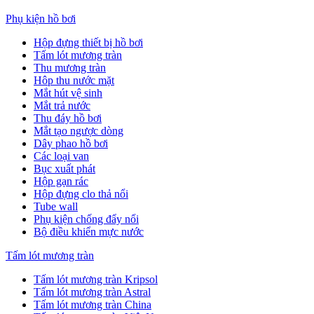
Phụ kiện hồ bơi
Hộp đựng thiết bị hồ bơi
Tấm lót mương tràn
Thu mương tràn
Hôp thu nước mặt
Mắt hút vệ sinh
Mắt trả nước
Thu đáy hồ bơi
Mắt tạo ngược dòng
Dây phao hồ bơi
Các loại van
Bục xuất phát
Hộp gạn rác
Hộp đựng clo thả nổi
Tube wall
Phụ kiện chống đẩy nổi
Bộ điều khiển mực nước
Tấm lót mương tràn
Tấm lót mương tràn Kripsol
Tấm lót mương tràn Astral
Tấm lót mương tràn China