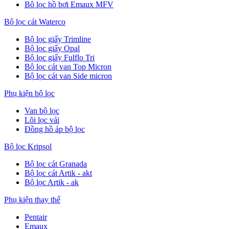
Bô lọc hồ bơi Emaux MFV
Bộ lọc cát Waterco
Bộ lọc giấy Trimline
Bộ lọc giấy Opal
Bộ lọc giấy Fulflo Tri
Bộ lọc cát van Top Micron
Bộ lọc cát van Side micron
Phụ kiện bộ lọc
Van bộ lọc
Lõi lọc vải
Đồng hồ áp bộ lọc
Bộ lọc Kripsol
Bộ lọc cát Granada
Bộ lọc cát Artik - akt
Bộ lọc Artik - ak
Phụ kiện thay thế
Pentair
Emaux