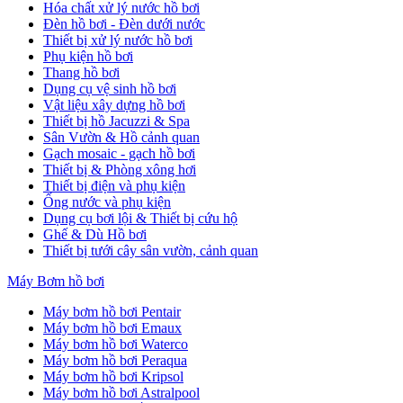
Hóa chất xử lý nước hồ bơi
Đèn hồ bơi - Đèn dưới nước
Thiết bị xử lý nước hồ bơi
Phụ kiện hồ bơi
Thang hồ bơi
Dụng cụ vệ sinh hồ bơi
Vật liệu xây dựng hồ bơi
Thiết bị hồ Jacuzzi & Spa
Sân Vườn & Hồ cảnh quan
Gạch mosaic - gạch hồ bơi
Thiết bị & Phòng xông hơi
Thiết bị điện và phụ kiện
Ống nước và phụ kiện
Dụng cụ bơi lội & Thiết bị cứu hộ
Ghế & Dù Hồ bơi
Thiết bị tưới cây sân vườn, cảnh quan
Máy Bơm hồ bơi
Máy bơm hồ bơi Pentair
Máy bơm hồ bơi Emaux
Máy bơm hồ bơi Waterco
Máy bơm hồ bơi Peraqua
Máy bơm hồ bơi Kripsol
Máy bơm hồ bơi Astralpool