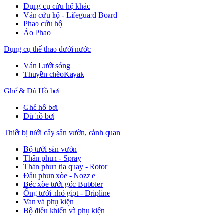
Dụng cụ cứu hộ khác
Ván cứu hộ - Lifeguard Board
Phao cứu hộ
Áo Phao
Dụng cụ thể thao dưới nước
Ván Lướt sóng
Thuyền chèoKayak
Ghế & Dù Hồ bơi
Ghế hồ bơi
Dù hồ bơi
Thiết bị tưới cây sân vườn, cảnh quan
Bộ tưới sân vườn
Thân phun - Spray
Thân phun tia quay - Rotor
Đầu phun xòe - Nozzle
Béc xòe tưới góc Bubbler
Ống tưới nhỏ giọt - Dripline
Van và phụ kiện
Bộ điều khiển và phụ kiện