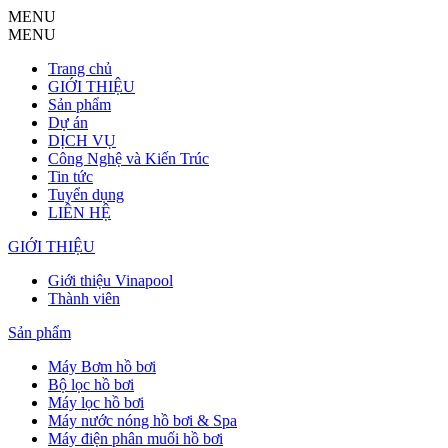
MENU
MENU
Trang chủ
GIỚI THIỆU
Sản phẩm
Dự án
DỊCH VỤ
Công Nghệ và Kiến Trúc
Tin tức
Tuyển dụng
LIÊN HỆ
GIỚI THIỆU
Giới thiệu Vinapool
Thành viên
Sản phẩm
Máy Bơm hồ bơi
Bộ lọc hồ bơi
Máy lọc hồ bơi
Máy nước nóng hồ bơi & Spa
Máy điện phân muối hồ bơi