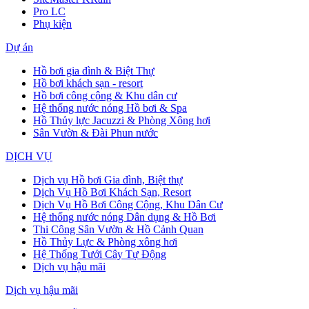
Pro LC
Phụ kiện
Dự án
Hồ bơi gia đình & Biệt Thự
Hồ bơi khách sạn - resort
Hồ bơi công cộng & Khu dân cư
Hệ thống nước nóng Hồ bơi & Spa
Hồ Thủy lực Jacuzzi & Phòng Xông hơi
Sân Vườn & Đài Phun nước
DỊCH VỤ
Dịch vụ Hồ bơi Gia đình, Biệt thự
Dịch Vụ Hồ Bơi Khách Sạn, Resort
Dịch Vụ Hồ Bơi Công Cộng, Khu Dân Cư
Hệ thống nước nóng Dân dụng & Hồ Bơi
Thi Công Sân Vườn & Hồ Cảnh Quan
Hồ Thủy Lực & Phòng xông hơi
Hệ Thống Tưới Cây Tự Động
Dịch vụ hậu mãi
Dịch vụ hậu mãi