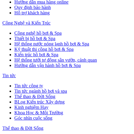
Hướng dẫn mua hàng online
Quy định bảo hành
Hỗ trợ khách hàng
Công Nghệ và Kiến Trúc
Công nghệ hồ bơi & Spa
Thiết bị hồ bơi & Spa
Hệ thống nước nóng lạnh hồ bơi & Spa
Kỹ thuật thi công hồ bơi & Spa
Kiến trúc hồ bơi & Spa
Hệ thống tưới tự động sân vườn, cảnh quan
Hướng dẫn vận hành hồ bơi & Spa
Tin tức
Tin tức công ty
Tin tức ngành hồ bơi và spa
Thể thao & Đời Sống
BLog Kiến trúc Xây dựng
Kinh nghiệm Hay
Khoa Học & Môi Trường
Góc nhìn cuộc sống
Thể thao & Đời Sống