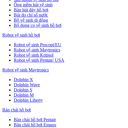
Ống mềm hút vệ sinh
Bàn hút đáy hồ bơi
Bút đo chỉ số nước
Bộ vệ sinh di động
Bộ dụng cụ vệ sinh hồ bơi
Robot vệ sinh hồ bơi
Robot vệ sinh Procopi/EU
Robot vệ sinh Maytronics
Robot vệ sinh Kripsol
Robot vệ sinh Pentair/ USA
Robot vệ sinh Maytronics
Dolphin X
Dolphin Wave
Dolphin S
Dolphin M
Dolphin Liberty
Bàn chải hồ bơi
Bàn chải hồ bơi Pentair
Bàn chải hồ bơi Emaux