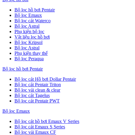
Bộ lọc hồ bơi Pentair
Bộ lọc Emaux
Bộ lọc cát Waterco
Bộ lọc Astral
Phụ kiện bộ lọc
Vật liệu lọc hồ bơi
Bộ lọc Kripsol
Bộ lọc Astral
Phụ kiện thay thế
Bộ lọc Peraqua
Bộ lọc hồ bơi Pentair
Bộ lọc cát Hồ bơi Dollar Pentair
Bộ lọc cát Pentair Triton
Bộ lọc vải clean & clear
Bộ lọc cát Tagelus
Bộ lọc cát Pentair PWT
Bộ lọc Emaux
Bộ lọc cát hồ bơi Emaux V Series
Bộ lọc cát Emaux S Series
Bộ lọc vải Emaux CF