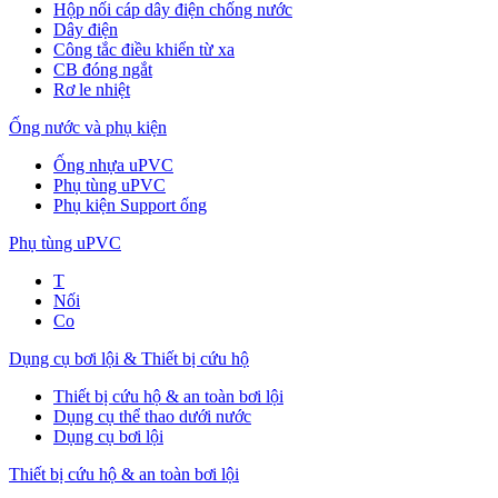
Hộp nối cáp dây điện chống nước
Dây điện
Công tắc điều khiển từ xa
CB đóng ngắt
Rơ le nhiệt
Ống nước và phụ kiện
Ống nhựa uPVC
Phụ tùng uPVC
Phụ kiện Support ống
Phụ tùng uPVC
T
Nối
Co
Dụng cụ bơi lội & Thiết bị cứu hộ
Thiết bị cứu hộ & an toàn bơi lội
Dụng cụ thể thao dưới nước
Dụng cụ bơi lội
Thiết bị cứu hộ & an toàn bơi lội