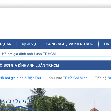
DỰ ÁN
DỊCH VỤ
CÔNG NGHỆ VÀ KIẾN TRÚC
TIN
>
Hồ bơi gia đình anh Luân TP.HCM
Ồ BƠI GIA ĐÌNH ANH LUÂN TP.HCM
Hồ bơi gia đình & Biệt Thự
Khu Vực
TP.Hồ Chí Minh
Tiến độ
Đ