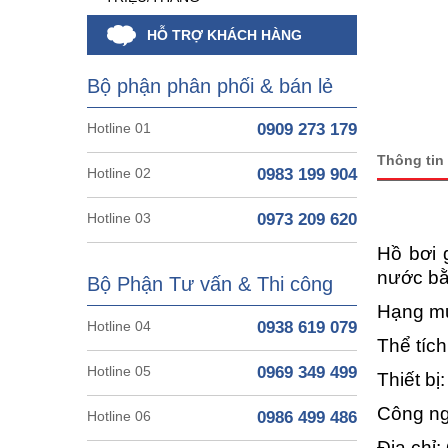
HỖ TRỢ KHÁCH HÀNG
Bộ phận phân phối & bán lẻ
Hotline 01
0909 273 179
Thông tin
Hotline 02
0983 199 904
Hotline 03
0973 209 620
Hồ bơi 
nước bằ
Bộ Phận Tư vấn & Thi công
Hạng mục
Hotline 04
0938 619 079
Thể tíc
Hotline 05
0969 349 499
Thiết b
Công ng
Hotline 06
0986 499 486
Địa chỉ