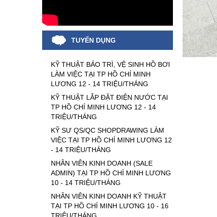
TUYỂN DỤNG
KỸ THUẬT BẢO TRÌ, VỆ SINH HỒ BƠI
LÀM VIỆC TẠI TP HỒ CHÍ MINH
LƯƠNG 12 - 14 TRIỆU/THÁNG
KỸ THUẬT LẮP ĐẶT ĐIỆN NƯỚC TẠI
TP HỒ CHÍ MINH LƯƠNG 12 - 14
TRIỆU/THÁNG
KỸ SƯ QS/QC SHOPDRAWING LÀM
VIỆC TẠI TP HỒ CHÍ MINH LƯƠNG 12
- 14 TRIỆU/THÁNG
NHÂN VIÊN KINH DOANH (SALE
ADMIN) TẠI TP HỒ CHÍ MINH LƯƠNG
10 - 14 TRIỆU/THÁNG
NHÂN VIÊN KINH DOANH KỸ THUẬT
TẠI TP HỒ CHÍ MINH LƯƠNG 10 - 16
TRIỆU/THÁNG