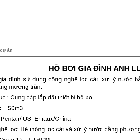
 dự án
HỒ BƠI GIA ĐÌNH ANH L
gia đình sử dụng công nghệ lọc cát, xử lý nước 
ng mương tràn.
 : Cung cấp lắp đặt thiết bị hồ bơi
h: ~ 50m3
ị: Pentair/ US, Emaux/China
hệ lọc: Hệ thống lọc cát và xử lý nước bằng phươ
: Quận 12 , TP.HCM