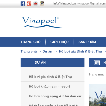
info@vinapool.vn - vinapool@gmail.com
TRANG CHỦ
GIỚI THIỆU
SẢN PHẨM
Trang chủ
>
Dự án
>
Hồ bơi gia đình & Biệt Thự
DỰ ÁN
H
Hạng mục
Hồ bơi gia đình & Biệt Thự
Hồ bơi khách sạn - resort
Hồ bơi công cộng & Khu dân cư
Hệ thống nước nóng Hồ bơi &