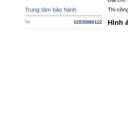
Trung tâm bảo hành
Thi côn
Hình ả
Tel
02835880122