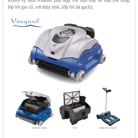
Robot vệ sinh Atlantis phù hợp với mọi loại bề mặt (bê tông,
lớp lót gia cố, sợi thủy tinh, lớp lót lát gạch).