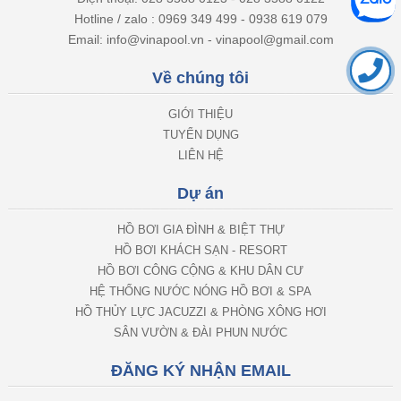
Hotline / zalo : 0969 349 499 - 0938 619 079
Email: info@vinapool.vn - vinapool@gmail.com
Về chúng tôi
GIỚI THIỆU
TUYỂN DỤNG
LIÊN HỆ
Dự án
HỒ BƠI GIA ĐÌNH & BIỆT THỰ
HỒ BƠI KHÁCH SẠN - RESORT
HỒ BƠI CÔNG CỘNG & KHU DÂN CƯ
HỆ THỐNG NƯỚC NÓNG HỒ BƠI & SPA
HỒ THỦY LỰC JACUZZI & PHÒNG XÔNG HƠI
SÂN VƯỜN & ĐÀI PHUN NƯỚC
ĐĂNG KÝ NHẬN EMAIL