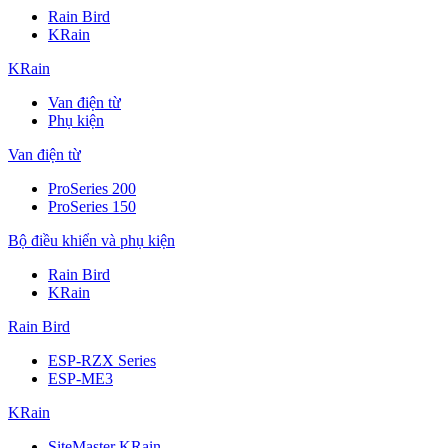
Rain Bird
KRain
KRain
Van điện từ
Phụ kiện
Van điện từ
ProSeries 200
ProSeries 150
Bộ điều khiển và phụ kiện
Rain Bird
KRain
Rain Bird
ESP-RZX Series
ESP-ME3
KRain
SiteMaster KRain