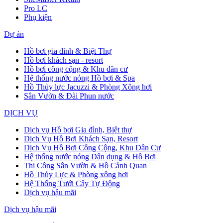
Pro LC
Phụ kiện
Dự án
Hồ bơi gia đình & Biệt Thự
Hồ bơi khách sạn - resort
Hồ bơi công cộng & Khu dân cư
Hệ thống nước nóng Hồ bơi & Spa
Hồ Thủy lực Jacuzzi & Phòng Xông hơi
Sân Vườn & Đài Phun nước
DỊCH VỤ
Dịch vụ Hồ bơi Gia đình, Biệt thự
Dịch Vụ Hồ Bơi Khách Sạn, Resort
Dịch Vụ Hồ Bơi Công Cộng, Khu Dân Cư
Hệ thống nước nóng Dân dụng & Hồ Bơi
Thi Công Sân Vườn & Hồ Cảnh Quan
Hồ Thủy Lực & Phòng xông hơi
Hệ Thống Tưới Cây Tự Động
Dịch vụ hậu mãi
Dịch vụ hậu mãi