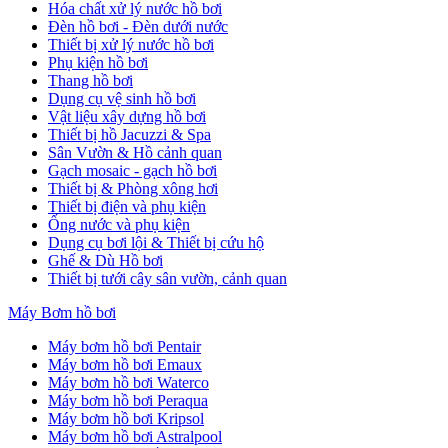
Hóa chất xử lý nước hồ bơi
Đèn hồ bơi - Đèn dưới nước
Thiết bị xử lý nước hồ bơi
Phụ kiện hồ bơi
Thang hồ bơi
Dụng cụ vệ sinh hồ bơi
Vật liệu xây dựng hồ bơi
Thiết bị hồ Jacuzzi & Spa
Sân Vườn & Hồ cảnh quan
Gạch mosaic - gạch hồ bơi
Thiết bị & Phòng xông hơi
Thiết bị điện và phụ kiện
Ống nước và phụ kiện
Dụng cụ bơi lội & Thiết bị cứu hộ
Ghế & Dù Hồ bơi
Thiết bị tưới cây sân vườn, cảnh quan
Máy Bơm hồ bơi
Máy bơm hồ bơi Pentair
Máy bơm hồ bơi Emaux
Máy bơm hồ bơi Waterco
Máy bơm hồ bơi Peraqua
Máy bơm hồ bơi Kripsol
Máy bơm hồ bơi Astralpool