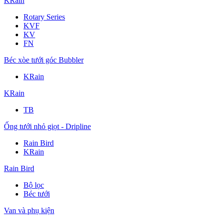
KRain
Rotary Series
KVF
KV
FN
Béc xòe tưới góc Bubbler
KRain
KRain
TB
Ống tưới nhỏ giọt - Dripline
Rain Bird
KRain
Rain Bird
Bộ lọc
Béc tưới
Van và phụ kiện