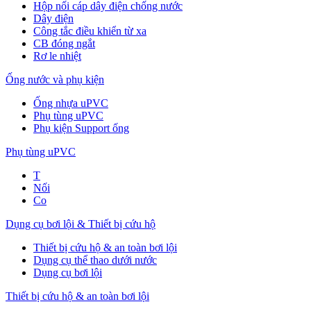
Hộp nối cáp dây điện chống nước
Dây điện
Công tắc điều khiển từ xa
CB đóng ngắt
Rơ le nhiệt
Ống nước và phụ kiện
Ống nhựa uPVC
Phụ tùng uPVC
Phụ kiện Support ống
Phụ tùng uPVC
T
Nối
Co
Dụng cụ bơi lội & Thiết bị cứu hộ
Thiết bị cứu hộ & an toàn bơi lội
Dụng cụ thể thao dưới nước
Dụng cụ bơi lội
Thiết bị cứu hộ & an toàn bơi lội