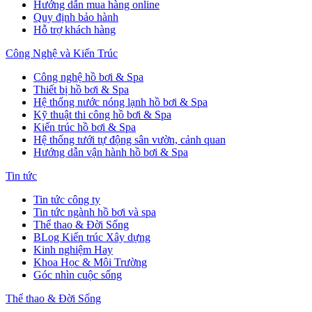
Hướng dẫn mua hàng online
Quy định bảo hành
Hỗ trợ khách hàng
Công Nghệ và Kiến Trúc
Công nghệ hồ bơi & Spa
Thiết bị hồ bơi & Spa
Hệ thống nước nóng lạnh hồ bơi & Spa
Kỹ thuật thi công hồ bơi & Spa
Kiến trúc hồ bơi & Spa
Hệ thống tưới tự động sân vườn, cảnh quan
Hướng dẫn vận hành hồ bơi & Spa
Tin tức
Tin tức công ty
Tin tức ngành hồ bơi và spa
Thể thao & Đời Sống
BLog Kiến trúc Xây dựng
Kinh nghiệm Hay
Khoa Học & Môi Trường
Góc nhìn cuộc sống
Thể thao & Đời Sống