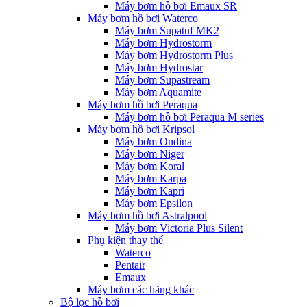
Máy bơm hồ bơi Emaux SR
Máy bơm hồ bơi Waterco
Máy bơm Supatuf MK2
Máy bơm Hydrostorm
Máy bơm Hydrostorm Plus
Máy bơm Hydrostar
Máy bơm Supastream
Máy bơm Aquamite
Máy bơm hồ bơi Peraqua
Máy bơm hồ bơi Peraqua M series
Máy bơm hồ bơi Kripsol
Máy bơm Ondina
Máy bơm Niger
Máy bơm Koral
Máy bơm Karpa
Máy bơm Kapri
Máy bơm Epsilon
Máy bơm hồ bơi Astralpool
Máy bơm Victoria Plus Silent
Phụ kiện thay thế
Waterco
Pentair
Emaux
Máy bơm các hãng khác
Bộ lọc hồ bơi