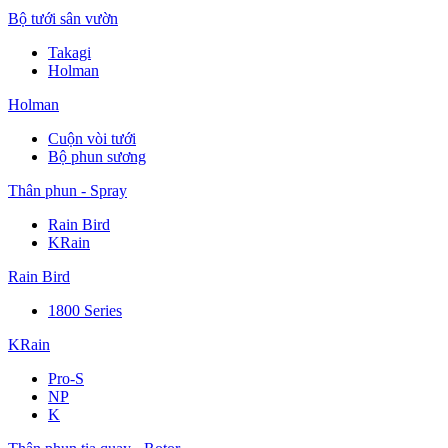
Bộ tưới sân vườn
Takagi
Holman
Holman
Cuộn vòi tưới
Bộ phun sương
Thân phun - Spray
Rain Bird
KRain
Rain Bird
1800 Series
KRain
Pro-S
NP
K