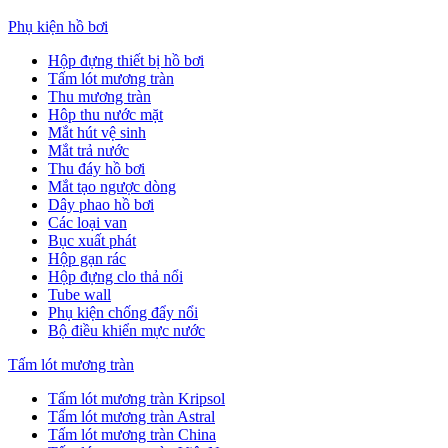
Phụ kiện hồ bơi
Hộp đựng thiết bị hồ bơi
Tấm lót mương tràn
Thu mương tràn
Hôp thu nước mặt
Mắt hút vệ sinh
Mắt trả nước
Thu đáy hồ bơi
Mắt tạo ngược dòng
Dây phao hồ bơi
Các loại van
Bục xuất phát
Hộp gạn rác
Hộp đựng clo thả nổi
Tube wall
Phụ kiện chống đẩy nổi
Bộ điều khiển mực nước
Tấm lót mương tràn
Tấm lót mương tràn Kripsol
Tấm lót mương tràn Astral
Tấm lót mương tràn China