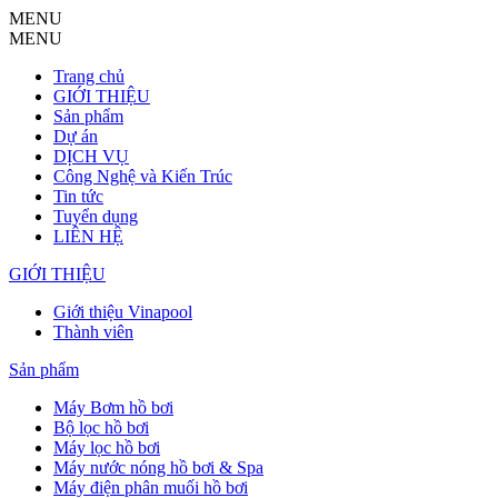
MENU
MENU
Trang chủ
GIỚI THIỆU
Sản phẩm
Dự án
DỊCH VỤ
Công Nghệ và Kiến Trúc
Tin tức
Tuyển dụng
LIÊN HỆ
GIỚI THIỆU
Giới thiệu Vinapool
Thành viên
Sản phẩm
Máy Bơm hồ bơi
Bộ lọc hồ bơi
Máy lọc hồ bơi
Máy nước nóng hồ bơi & Spa
Máy điện phân muối hồ bơi