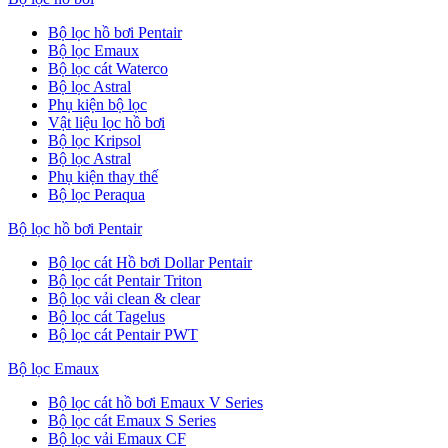
Bộ lọc hồ bơi Pentair
Bộ lọc Emaux
Bộ lọc cát Waterco
Bộ lọc Astral
Phụ kiện bộ lọc
Vật liệu lọc hồ bơi
Bộ lọc Kripsol
Bộ lọc Astral
Phụ kiện thay thế
Bộ lọc Peraqua
Bộ lọc hồ bơi Pentair
Bộ lọc cát Hồ bơi Dollar Pentair
Bộ lọc cát Pentair Triton
Bộ lọc vải clean & clear
Bộ lọc cát Tagelus
Bộ lọc cát Pentair PWT
Bộ lọc Emaux
Bộ lọc cát hồ bơi Emaux V Series
Bộ lọc cát Emaux S Series
Bộ lọc vải Emaux CF