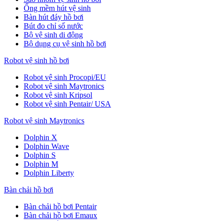
Ống mềm hút vệ sinh
Bàn hút đáy hồ bơi
Bút đo chỉ số nước
Bộ vệ sinh di động
Bộ dụng cụ vệ sinh hồ bơi
Robot vệ sinh hồ bơi
Robot vệ sinh Procopi/EU
Robot vệ sinh Maytronics
Robot vệ sinh Kripsol
Robot vệ sinh Pentair/ USA
Robot vệ sinh Maytronics
Dolphin X
Dolphin Wave
Dolphin S
Dolphin M
Dolphin Liberty
Bàn chải hồ bơi
Bàn chải hồ bơi Pentair
Bàn chải hồ bơi Emaux