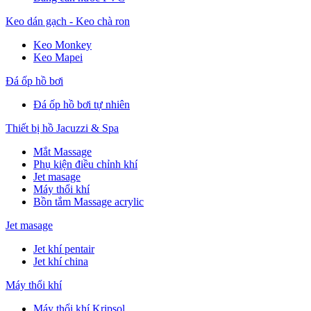
Keo dán gạch - Keo chà ron
Keo Monkey
Keo Mapei
Đá ốp hồ bơi
Đá ốp hồ bơi tự nhiên
Thiết bị hồ Jacuzzi & Spa
Mắt Massage
Phụ kiện điều chỉnh khí
Jet masage
Máy thổi khí
Bồn tắm Massage acrylic
Jet masage
Jet khí pentair
Jet khí china
Máy thổi khí
Máy thổi khí Kripsol