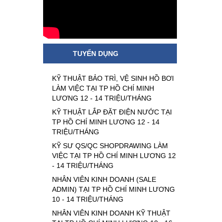
TUYỂN DỤNG
KỸ THUẬT BẢO TRÌ, VỆ SINH HỒ BƠI
LÀM VIỆC TẠI TP HỒ CHÍ MINH
LƯƠNG 12 - 14 TRIỆU/THÁNG
KỸ THUẬT LẮP ĐẶT ĐIỆN NƯỚC TẠI
TP HỒ CHÍ MINH LƯƠNG 12 - 14
TRIỆU/THÁNG
KỸ SƯ QS/QC SHOPDRAWING LÀM
VIỆC TẠI TP HỒ CHÍ MINH LƯƠNG 12
- 14 TRIỆU/THÁNG
NHÂN VIÊN KINH DOANH (SALE
ADMIN) TẠI TP HỒ CHÍ MINH LƯƠNG
10 - 14 TRIỆU/THÁNG
NHÂN VIÊN KINH DOANH KỸ THUẬT