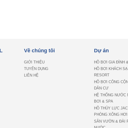
L
Về chúng tôi
Dự án
GIỚI THIỆU
HỒ BƠI GIA ĐÌNH 
TUYỂN DỤNG
HỒ BƠI KHÁCH SẠ
RESORT
LIÊN HỆ
HỒ BƠI CÔNG CỘ
DÂN CƯ
HỆ THỐNG NƯỚC 
BƠI & SPA
HỒ THỦY LỰC JAC
PHÒNG XÔNG HƠI
SÂN VƯỜN & ĐÀI 
NƯỚC