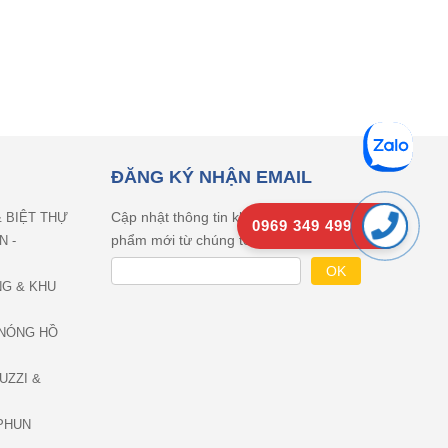
ĐĂNG KÝ NHẬN EMAIL
Cập nhật thông tin khuyên mãi, sản
& BIỆT THỰ
0969 349 499
phẩm mới từ chúng tôi
N -
NG & KHU
NÓNG HỒ
UZZI &
PHUN