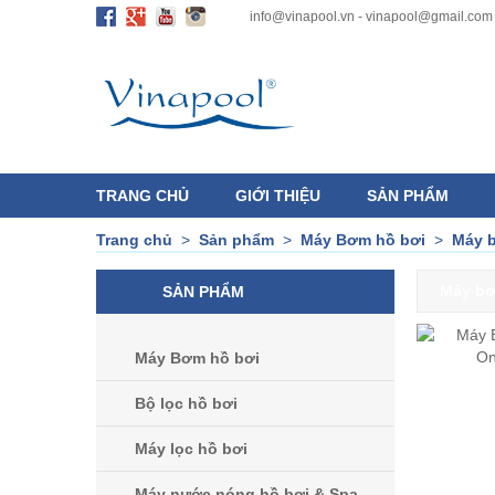
info@vinapool.vn - vinapool@gmail.com
TRANG CHỦ
GIỚI THIỆU
SẢN PHẨM
Trang chủ
>
Sản phẩm
>
Máy Bơm hồ bơi
>
Máy b
Máy b
SẢN PHẨM
Máy Bơm hồ bơi
Bộ lọc hồ bơi
Máy lọc hồ bơi
Máy nước nóng hồ bơi & Spa