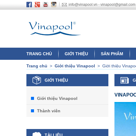
info@vinapool.vn - vinapool@gmail.com
TRANG CHỦ
GIỚI THIỆU
SẢN PHẨM
Trang chủ
>
Giới thiệu Vinapool
>
Giới thiệu Vinapo
GIỚI THIỆU
G
VINAPO
Giới thiệu Vinapool
Thành viên
TÀI LIỆU