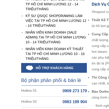
TP HỒ CHÍ MINH LƯƠNG 12 - 14
Dịch Vụ 
TRIỆU/THÁNG
Vinapool c
KỸ SƯ QS/QC SHOPDRAWING LÀM
Thiết Kế 
VIỆC TẠI TP HỒ CHÍ MINH LƯƠNG 12
- 14 TRIỆU/THÁNG
từ hồ bơi 
NHÂN VIÊN KINH DOANH (SALE
Cung Cấp 
ADMIN) TẠI TP HỒ CHÍ MINH LƯƠNG
chất lượng 
10 - 14 TRIỆU/THÁNG
cung cấp c
NHÂN VIÊN KINH DOANH KỸ THUẬT
hơi steam,
TẠI TP HỒ CHÍ MINH LƯƠNG 10 - 16
các phụ ki
TRIỆU/THÁNG
tín đó là 
HỖ TRỢ KHÁCH HÀNG
cung cấp ch
Thi Công 
Bộ phận phân phối & bán lẻ
cao nhất, t
Hotline 01
0909 273 179
Bảo Dưỡn
công trình 
Hotline 02
0983 199 904
Kinh nghiệ