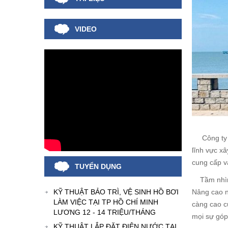
VIDEO
Công ty TN
lĩnh vực x
cung cấp v
TUYỂN DỤNG
Tầm nhìn c
KỸ THUẬT BẢO TRÌ, VỆ SINH HỒ BƠI
Nâng cao n
LÀM VIỆC TẠI TP HỒ CHÍ MINH
càng cao c
LƯƠNG 12 - 14 TRIỆU/THÁNG
mọi sự góp
KỸ THUẬT LẮP ĐẶT ĐIỆN NƯỚC TẠI