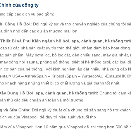
Chính của công ty
ung cấp các dịch vụ bao gồm:
Thi Công Hồ Bơi:
Đội ngũ kỹ sư và thợ chuyên nghiệp của chúng tôi sẽ
gia đình nhỏ đến các dự án thương mại lớn.
Thiết Bị và Phụ Kiện ngành hồ bơi, spa, cảnh quan, hệ thống tướ
cao từ các nhà sản xuất uy tín trên thế giới, nhằm đảm bảo hoạt động 
ác sản phẩm: Máy bơm lọc, bộ lọc cát, đèn chiếu sáng, máy gia nhiệt,
 máy xông hơi sauna, phòng gỗ thông, thiết bị hệ thống tưới, các loại
ện cơ bản của hệ thống. Với kinh nghiệm lắp đặt nhiều nhà cung cấp k
(Pentair/ USA – Astral/Spain – Kripsol /Spain – Waterco/AU -Emaux/HK 
o khách hàng những thiết bị có chất lượng và giá thành tốt nhất.
Xây Dựng Hồ Bơi, spa, cảnh quan, hệ thống tưới:
Chúng tôi cam kế
uân thủ các tiêu chuẩn an toàn và môi trường.
g và Sửa Chữa:
Đội ngũ kỹ thuật của chúng tôi sẵn sàng hỗ trợ khác
dịch vụ của Vinapool để duy trì hiệu suất và tuổi thọ
m của Vinapool: Hơn 10 năm qua Vinapool đã thi công hơn 500 hồ bơ