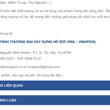
Nam, Miền Trung, Tây Nguyên.. )
luôn đặt chất lượng và sự hài lòng của khách hàng lên hàng đầu. Bằn
không ngừng nỗ lực để mang đến những giải pháp tốt nhất cho mỗi dự 
húng tôi
TNHH THƯƠNG MẠI XÂY DỰNG HỒ BƠI VINA – VINAPOOL
2 Nguyễn Bỉnh Khiêm, P.1, Q. Gò Vấp, Tp.HCM
3588 0123 – 028 3588 0122
es@vinapool.vn or vinapool@gmail.com
 phẩm, báo giá chi phí, thi công lắp đăt )
IN LIÊN QUAN
ÌNH LUẬN