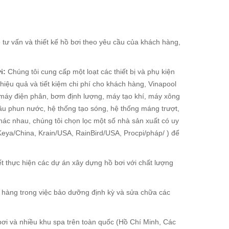
 tư vấn và thiết kế hồ bơi theo yêu cầu của khách hàng,
i:
Chúng tôi cung cấp một loạt các thiết bị và phụ kiện
hiệu quả và tiết kiệm chi phí cho khách hàng, Vinapool
 máy điện phân, bơm định lượng, máy tạo khí, máy xông
 đầu phun nước, hệ thống tạo sóng, hệ thống máng trượt,
hác nhau, chúng tôi chọn lọc một số nhà sản xuất có uy
0Keya/China, Krain/USA, RainBird/USA, Procpi/pháp/ ) để
t thực hiện các dự án xây dựng hồ bơi với chất lượng
h hàng trong việc bảo dưỡng định kỳ và sửa chữa các
i và nhiều khu spa trên toàn quốc (Hồ Chí Minh, Các