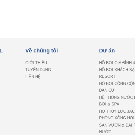
L
Về chúng tôi
Dự án
GIỚI THIỆU
HỒ BƠI GIA ĐÌNH 
TUYỂN DỤNG
HỒ BƠI KHÁCH SẠ
RESORT
LIÊN HỆ
HỒ BƠI CÔNG CỘ
DÂN CƯ
HỆ THỐNG NƯỚC 
BƠI & SPA
HỒ THỦY LỰC JAC
PHÒNG XÔNG HƠI
SÂN VƯỜN & ĐÀI 
NƯỚC