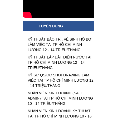
TUYỂN DỤNG
KỸ THUẬT BẢO TRÌ, VỆ SINH HỒ BƠI
LÀM VIỆC TẠI TP HỒ CHÍ MINH
LƯƠNG 12 - 14 TRIỆU/THÁNG
KỸ THUẬT LẮP ĐẶT ĐIỆN NƯỚC TẠI
TP HỒ CHÍ MINH LƯƠNG 12 - 14
TRIỆU/THÁNG
KỸ SƯ QS/QC SHOPDRAWING LÀM
VIỆC TẠI TP HỒ CHÍ MINH LƯƠNG 12
- 14 TRIỆU/THÁNG
NHÂN VIÊN KINH DOANH (SALE
ADMIN) TẠI TP HỒ CHÍ MINH LƯƠNG
10 - 14 TRIỆU/THÁNG
NHÂN VIÊN KINH DOANH KỸ THUẬT
TẠI TP HỒ CHÍ MINH LƯƠNG 10 - 16