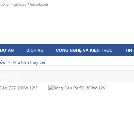
ool.vn - vinapool@gmail.com
DỰ ÁN
DỊCH VỤ
CÔNG NGHỆ VÀ KIẾN TRÚC
TIN
ước
>
Phụ kiện thay thế
n thay thế