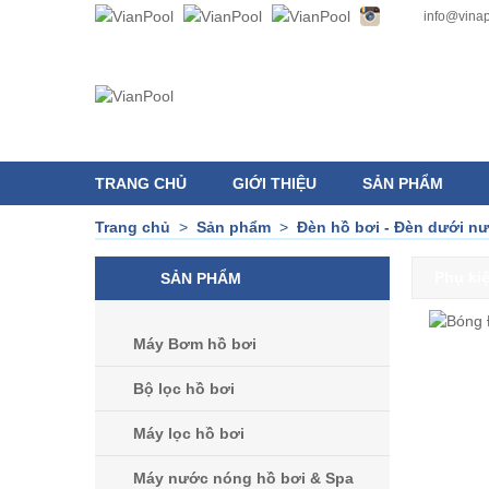
info@vinap
TRANG CHỦ
GIỚI THIỆU
SẢN PHẨM
Trang chủ
>
Sản phẩm
>
Đèn hồ bơi - Đèn dưới n
Phụ kiệ
SẢN PHẨM
Máy Bơm hồ bơi
Bộ lọc hồ bơi
Máy lọc hồ bơi
Máy nước nóng hồ bơi & Spa