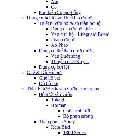
Nối
Co
Phụ kiện Support ống
Dụng cụ bơi lội & Thiết bị cứu hộ
Thiết bị cứu hộ & an toàn bơi lội
Dụng cụ cứu hộ khác
Ván cứu hộ - Lifeguard Board
Phao cứu hộ
Áo Phao
Dụng cụ thể thao dưới nước
Ván Lướt sóng
Thuyền chèoKayak
Dụng cụ bơi lội
Ghế & Dù Hồ bơi
Ghế hồ bơi
Dù hồ bơi
Thiết bị tưới cây sân vườn, cảnh quan
Bộ tưới sân vườn
Takagi
Holman
Cuộn vòi tưới
Bộ phun sương
Thân phun - Spray
Rain Bird
1800 Series