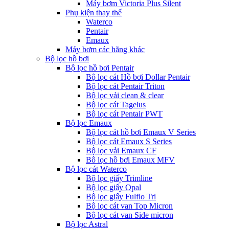
Máy bơm Victoria Plus Silent
Phụ kiện thay thế
Waterco
Pentair
Emaux
Máy bơm các hãng khác
Bộ lọc hồ bơi
Bộ lọc hồ bơi Pentair
Bộ lọc cát Hồ bơi Dollar Pentair
Bộ lọc cát Pentair Triton
Bộ lọc vải clean & clear
Bộ lọc cát Tagelus
Bộ lọc cát Pentair PWT
Bộ lọc Emaux
Bộ lọc cát hồ bơi Emaux V Series
Bộ lọc cát Emaux S Series
Bộ lọc vải Emaux CF
Bô lọc hồ bơi Emaux MFV
Bộ lọc cát Waterco
Bộ lọc giấy Trimline
Bộ lọc giấy Opal
Bộ lọc giấy Fulflo Tri
Bộ lọc cát van Top Micron
Bộ lọc cát van Side micron
Bộ lọc Astral