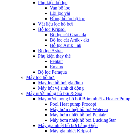
Phụ kiện bộ lọc
Van bộ lọc
Lõi lọc vải
Đồng hồ áp bộ lọc
Vật liệu lọc hồ bơi
Bộ lọc Kripsol
Bộ lọc cát Granada
Bộ lọc cát Artik - akt
Bộ lọc Artik - ak
Bộ lọc Astral
Phụ kiện thay thế
Pentair
Emaux
Bộ lọc Peraqua
Máy lọc hồ bơi
Máy lọc hồ bơi gia đình
Máy hút vệ sinh di động
Máy nước nóng hồ bơi & Spa
Máy nước nóng hồ bơi Bơm nhiệt - Heater Pump
Pool Heat pump Procopi
Máy bơm nhiệt hồ bơi Waterco
Máy bơm nhiệt hồ bơi Pentair
Máy bơm nhiệt hồ bơi LuckingStar
Máy gia nhiệt hồ bơi bằng Điện
Máy gia nhiệt Kripsol