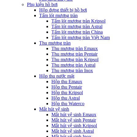
Phụ kiện hồ bơi
Hộp đựng thiết bị hồ bơi
Tấm lót mương tràn
Tấm lót mương tràn Kripsol
Tấm lót mương tràn Astral
Tấm lót mương tràn China
Tấm lót mương tràn Việt Nam
Thu mương tràn
Thu mương tràn Emaux
Thu mương tràn Pentair
Thu mương tràn Kripsol
Thu mương tràn Astral
Thu mương tràn Inox
Hôp thu nước mặt
Hộp thu Emaux
Hộp thu Pentair
Hộp thu Kripsol
Hộp thu Astral
Hộp thu Waterco
Mắt hút vệ sinh
Mắt hút vệ sinh Emaux
Mắt hút vệ sinh Pentair
Mắt hút vệ sinh Kripsol
Mắt hút vệ sinh Astral
Mắt hút vệ sinh Inox