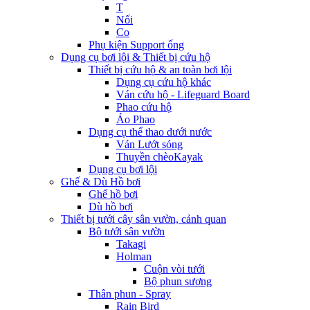
T
Nối
Co
Phụ kiện Support ống
Dụng cụ bơi lội & Thiết bị cứu hộ
Thiết bị cứu hộ & an toàn bơi lội
Dụng cụ cứu hộ khác
Ván cứu hộ - Lifeguard Board
Phao cứu hộ
Áo Phao
Dụng cụ thể thao dưới nước
Ván Lướt sóng
Thuyền chèoKayak
Dụng cụ bơi lội
Ghế & Dù Hồ bơi
Ghế hồ bơi
Dù hồ bơi
Thiết bị tưới cây sân vườn, cảnh quan
Bộ tưới sân vườn
Takagi
Holman
Cuộn vòi tưới
Bộ phun sương
Thân phun - Spray
Rain Bird