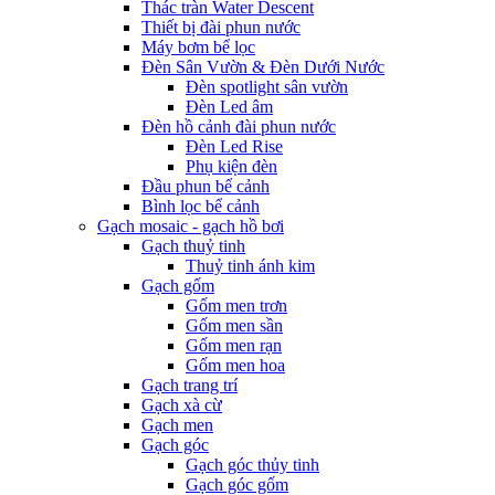
Thác tràn Water Descent
Thiết bị đài phun nước
Máy bơm bể lọc
Đèn Sân Vườn & Đèn Dưới Nước
Đèn spotlight sân vườn
Đèn Led âm
Đèn hồ cảnh đài phun nước
Đèn Led Rise
Phụ kiện đèn
Đầu phun bể cảnh
Bình lọc bể cảnh
Gạch mosaic - gạch hồ bơi
Gạch thuỷ tinh
Thuỷ tinh ánh kim
Gạch gốm
Gốm men trơn
Gốm men sần
Gốm men rạn
Gốm men hoa
Gạch trang trí
Gạch xà cừ
Gạch men
Gạch góc
Gạch góc thủy tinh
Gạch góc gốm