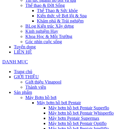
Tin tức ngành hồ bơi và spa
Thể thao & Đời Sống
Thể Thao & Sức khỏe
Kiến thức về Bơi lội & Spa
Khám phá & Trải nghiệm
BLog Kiến trúc Xây dựng
Kinh nghiệm Hay
Khoa Học & Môi Trường
Góc nhìn cuộc sống
Tuyển dụng
LIÊN HỆ
DANH MỤC
Trang chủ
GIỚI THIỆU
Giới thiệu Vinapool
Thành viên
Sản phẩm
Máy Bơm hồ bơi
Máy bơm hồ bơi Pentair
Máy bơm hồ bơi Pentair Superflo
Máy bơm hồ bơi Pentair Whisperflo
Máy bơm Pentair Supermax
Máy bơm hồ bơi Pentair Optiflo
Máy bơm hồ bơi Pentair Intelliflo