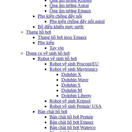
Ống âm tường Kripsol
Ống âm tường Astral
Ống âm tương Emaux
Phụ kiện chống đẩy nổi
Phụ kiện chống đẩy nổi astral
Bộ điều khiển mực nước
Thang hồ bơi
Thang hồ bơi inox Emaux
Phụ kiện
Tay vịn
Dụng cụ vệ sinh hồ bơi
Robot vệ sinh hồ bơi
Robot vệ sinh Procopi/EU
Robot vệ sinh Maytronics
Dolphin X
Dolphin Wave
Dolphin S
Dolphin M
Dolphin Liberty
Robot vệ sinh Kripsol
Robot vệ sinh Pentair/ USA
Bàn chải hồ bơi
Bàn chải hồ bơi Pentair
Bàn chải hồ bơi Emaux
Bàn chải hồ bơi Waterco