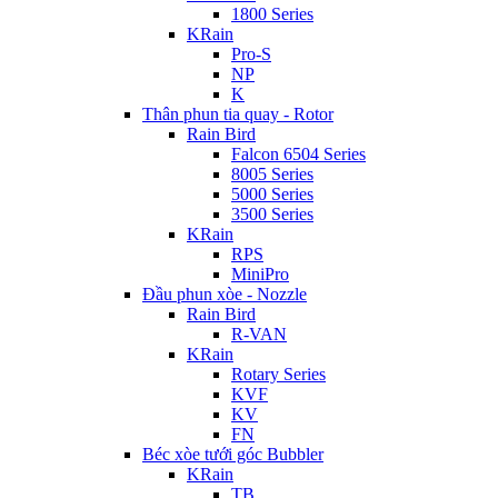
1800 Series
KRain
Pro-S
NP
K
Thân phun tia quay - Rotor
Rain Bird
Falcon 6504 Series
8005 Series
5000 Series
3500 Series
KRain
RPS
MiniPro
Đầu phun xòe - Nozzle
Rain Bird
R-VAN
KRain
Rotary Series
KVF
KV
FN
Béc xòe tưới góc Bubbler
KRain
TB