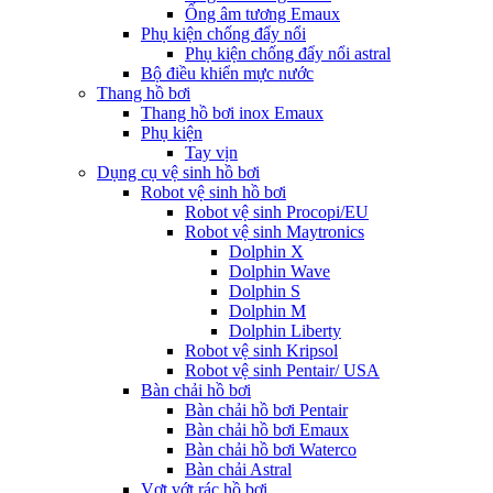
Ống âm tương Emaux
Phụ kiện chống đẩy nổi
Phụ kiện chống đẩy nổi astral
Bộ điều khiển mực nước
Thang hồ bơi
Thang hồ bơi inox Emaux
Phụ kiện
Tay vịn
Dụng cụ vệ sinh hồ bơi
Robot vệ sinh hồ bơi
Robot vệ sinh Procopi/EU
Robot vệ sinh Maytronics
Dolphin X
Dolphin Wave
Dolphin S
Dolphin M
Dolphin Liberty
Robot vệ sinh Kripsol
Robot vệ sinh Pentair/ USA
Bàn chải hồ bơi
Bàn chải hồ bơi Pentair
Bàn chải hồ bơi Emaux
Bàn chải hồ bơi Waterco
Bàn chải Astral
Vợt vớt rác hồ bơi