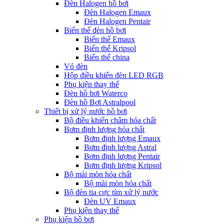
Đèn Halogen hồ bơi
Đèn Halogen Emaux
Đèn Halogen Pentair
Biến thế đèn hồ bơi
Biến thế Emaux
Biến thế Kripsol
Biến thế china
Vỏ đèn
Hộp điều khiển đèn LED RGB
Phụ kiện thay thế
Đèn hồ bơi Waterco
Đèn hồ Bơi Astralpool
Thiết bị xử lý nước hồ bơi
Bộ điều khiển châm hóa chất
Bơm định lượng hóa chất
Bơm định lượng Emaux
Bơm định lượng Astral
Bơm định lượng Pentair
Bơm định lượng Kripsol
Bộ mài mòn hóa chất
Bộ mài mòn hóa chất
Bộ đèn tia cực tím xử lý nước
Đèn UV Emaux
Phụ kiện thay thế
Phụ kiện hồ bơi