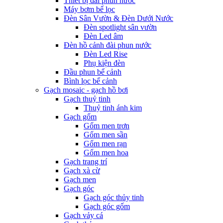
Thiết bị đài phun nước
Máy bơm bể lọc
Đèn Sân Vườn & Đèn Dưới Nước
Đèn spotlight sân vườn
Đèn Led âm
Đèn hồ cảnh đài phun nước
Đèn Led Rise
Phụ kiện đèn
Đầu phun bể cảnh
Bình lọc bể cảnh
Gạch mosaic - gạch hồ bơi
Gạch thuỷ tinh
Thuỷ tinh ánh kim
Gạch gốm
Gốm men trơn
Gốm men sần
Gốm men rạn
Gốm men hoa
Gạch trang trí
Gạch xà cừ
Gạch men
Gạch góc
Gạch góc thủy tinh
Gạch góc gốm
Gạch vảy cá