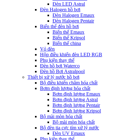
Đèn LED Astral
Đèn Halogen hồ bơi
Đèn Halogen Emaux
Đèn Halogen Pentair
Biến thế đèn hồ bơi
Biến thế Emaux
Biến thế Kripsol
Biến thế china
Vỏ đèn
Hộp điều khiển đèn LED RGB
Phụ kiện thay thế
Đèn hồ bơi Waterco
Đèn hồ Bơi Astralpool
Thiết bị xử lý nước hồ bơi
Bộ điều khiển châm hóa chất
Bơm định lượng hóa chất
Bơm định lượng Emaux
Bơm định lượng Astral
Bơm định lượng Pentair
Bơm định lượng Kripsol
Bộ mài mòn hóa chất
Bộ mài mòn hóa chất
Bộ đèn tia cực tím xử lý nước
Đèn UV Emaux
Phụ kiện thay thế