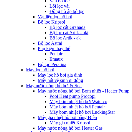
Van bộ lọc
Lõi lọc vải
Đồng hồ áp bộ lọc
Vật liệu lọc hồ bơi
Bộ lọc Kripsol
Bộ lọc cát Granada
Bộ lọc cát Artik - akt
Bộ lọc Artik - ak
Bộ lọc Astral
Phụ kiện thay thế
Pentair
Emaux
Bộ lọc Peraqua
Máy lọc hồ bơi
Máy lọc hồ bơi gia đình
Máy hút vệ sinh di động
Máy nước nóng hồ bơi & Spa
Máy nước nóng hồ bơi Bơm nhiệt - Heater Pump
Pool Heat pump Procopi
Máy bơm nhiệt hồ bơi Waterco
Máy bơm nhiệt hồ bơi Pentair
Máy bơm nhiệt hồ bơi LuckingStar
Máy gia nhiệt hồ bơi bằng Điện
Máy gia nhiệt Kripsol
Máy nước nóng hồ bơi Heater Gas