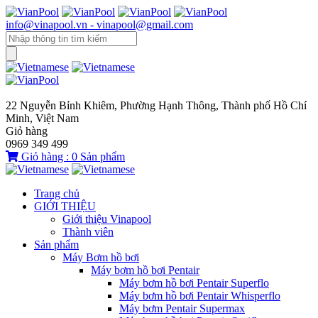
info@vinapool.vn - vinapool@gmail.com
22 Nguyễn Bỉnh Khiêm, Phường Hạnh Thông, Thành phố Hồ Chí
Minh, Việt Nam
Giỏ hàng
0969 349 499
Giỏ hàng :
0
Sản phẩm
Trang chủ
GIỚI THIỆU
Giới thiệu Vinapool
Thành viên
Sản phẩm
Máy Bơm hồ bơi
Máy bơm hồ bơi Pentair
Máy bơm hồ bơi Pentair Superflo
Máy bơm hồ bơi Pentair Whisperflo
Máy bơm Pentair Supermax