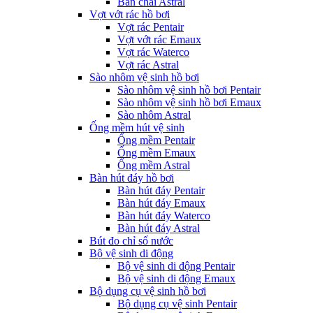
Bàn chải Astral
Vợt vớt rác hồ bơi
Vợt rác Pentair
Vợt vớt rác Emaux
Vợt rác Waterco
Vợt rác Astral
Sào nhôm vệ sinh hồ bơi
Sào nhôm vệ sinh hồ bơi Pentair
Sào nhôm vệ sinh hồ bơi Emaux
Sào nhôm Astral
Ống mềm hút vệ sinh
Ống mềm Pentair
Ống mềm Emaux
Ống mềm Astral
Bàn hút đáy hồ bơi
Bàn hút đáy Pentair
Bàn hút đáy Emaux
Bàn hút đáy Waterco
Bàn hút đáy Astral
Bút đo chỉ số nước
Bộ vệ sinh di động
Bộ vệ sinh di động Pentair
Bộ vệ sinh di động Emaux
Bộ dụng cụ vệ sinh hồ bơi
Bộ dụng cụ vệ sinh Pentair