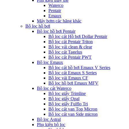
Phụ kiện thay thế
Waterco
Pentair
Emaux
Máy bơm các hãng khác
Bộ lọc hồ bơi
Bộ lọc hồ bơi Pentair
Bộ lọc cát Hồ bơi Dollar Pentair
Bộ lọc cát Pentair Triton
Bộ lọc vải clean & clear
Bộ lọc cát Tagelus
Bộ lọc cát Pentair PWT
Bộ lọc Emaux
Bộ lọc cát hồ bơi Emaux V Series
Bộ lọc cát Emaux S Series
Bộ lọc vải Emaux CF
Bô lọc hồ bơi Emaux MFV
Bộ lọc cát Waterco
Bộ lọc giấy Trimline
Bộ lọc giấy Opal
Bộ lọc giấy Fulflo Tri
Bộ lọc cát van Top Micron
Bộ lọc cát van Side micron
Bộ lọc Astral
Phụ kiện bộ lọc