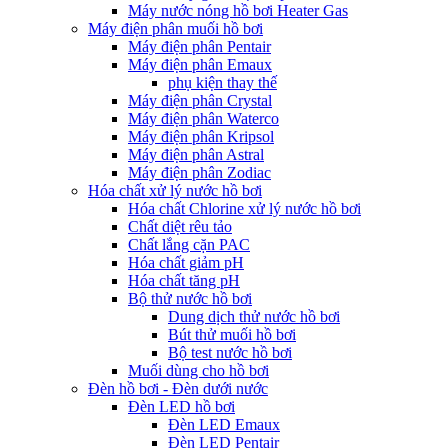
Máy nước nóng hồ bơi Heater Gas
Máy điện phân muối hồ bơi
Máy điện phân Pentair
Máy điện phân Emaux
phụ kiện thay thế
Máy điện phân Crystal
Máy điện phân Waterco
Máy điện phân Kripsol
Máy điện phân Astral
Máy điện phân Zodiac
Hóa chất xử lý nước hồ bơi
Hóa chất Chlorine xử lý nước hồ bơi
Chất diệt rêu tảo
Chất lắng cặn PAC
Hóa chất giảm pH
Hóa chất tăng pH
Bộ thử nước hồ bơi
Dung dịch thử nước hồ bơi
Bút thử muối hồ bơi
Bộ test nước hồ bơi
Muối dùng cho hồ bơi
Đèn hồ bơi - Đèn dưới nước
Đèn LED hồ bơi
Đèn LED Emaux
Đèn LED Pentair