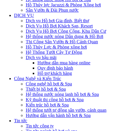
Hồ Thủy lực Jacuzzi & Phòng Xông hơi
Sân Vườn & Đài Phun nước
DỊCH VỤ
Dịch vụ Hồ bơi Gia đình, Biệt thự
Dịch Vụ Hồ Bơi Khách Sạn, Resort
Dịch Vụ Hồ Bơi Công Cộng, Khu Dân Cư
Hệ thống nước nóng Dân dụng & Hồ Bơi
Thi Công Sân Vườn & Hồ Cảnh Quan
Hồ Thủy Lực & Phòng xông hơi
Hệ Thống Tưới Cây Tự Động
Dịch vụ hậu mãi
Hướng dẫn mua hàng online
Quy định bảo hành
Hỗ trợ khách hàng
Công Nghệ và Kiến Trúc
Công nghệ hồ bơi & Spa
Thiết bị hồ bơi & Spa
Hệ thống nước nóng lạnh hồ bơi & Spa
Kỹ thuật thi công hồ bơi & Spa
Kiến trúc hồ bơi & Spa
Hệ thống tưới tự động sân vườn, cảnh quan
Hướng dẫn vận hành hồ bơi & Spa
Tin tức
Tin tức công ty