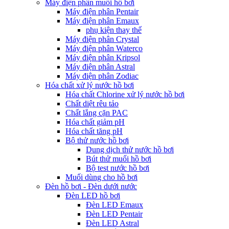
Máy điện phân muối hồ bơi
Máy điện phân Pentair
Máy điện phân Emaux
phụ kiện thay thế
Máy điện phân Crystal
Máy điện phân Waterco
Máy điện phân Kripsol
Máy điện phân Astral
Máy điện phân Zodiac
Hóa chất xử lý nước hồ bơi
Hóa chất Chlorine xử lý nước hồ bơi
Chất diệt rêu tảo
Chất lắng cặn PAC
Hóa chất giảm pH
Hóa chất tăng pH
Bộ thử nước hồ bơi
Dung dịch thử nước hồ bơi
Bút thử muối hồ bơi
Bộ test nước hồ bơi
Muối dùng cho hồ bơi
Đèn hồ bơi - Đèn dưới nước
Đèn LED hồ bơi
Đèn LED Emaux
Đèn LED Pentair
Đèn LED Astral