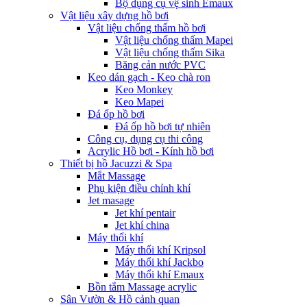
Bộ dụng cụ vệ sinh Emaux
Vật liệu xây dựng hồ bơi
Vật liệu chống thấm hồ bơi
Vật liệu chống thấm Mapei
Vật liệu chống thấm Sika
Băng cản nước PVC
Keo dán gạch - Keo chà ron
Keo Monkey
Keo Mapei
Đá ốp hồ bơi
Đá ốp hồ bơi tự nhiên
Công cụ, dụng cụ thi công
Acrylic Hồ bơi - Kính hồ bơi
Thiết bị hồ Jacuzzi & Spa
Mắt Massage
Phụ kiện điều chỉnh khí
Jet masage
Jet khí pentair
Jet khí china
Máy thổi khí
Máy thổi khí Kripsol
Máy thổi khí Jackbo
Máy thổi khí Emaux
Bồn tắm Massage acrylic
Sân Vườn & Hồ cảnh quan