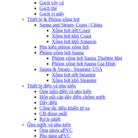
Gạch vảy cá
Gạch thẻ
Gạch vỉ giấy
Thiết bị & Phòng xông hơi
Sauna and Steam- Coast / China
Xông hơi ướt Coast
Xông hơi khô Coast
Xông hơi khô Amazon
Phụ kiện phòng xông hơi
Phòng xông hơi Sauna
Phòng xông hơi Sauna Thương Mại
Phòng xông hơi Sauna Gia Đình
Sauna & Steam - Steamist/ USA
Xông hơi ướt Steamist
Xông hơi khô Steamist
Thiết bị điện và phụ kiện
Ống luồn điện và phụ kiện
Hộp nối cáp dây điện chống nước
Dây điện
Công tắc điều khiển từ xa
CB đóng ngắt
Rơ le nhiệt
Ống nước và phụ kiện
Ống nhựa uPVC
Phụ tùng uPVC