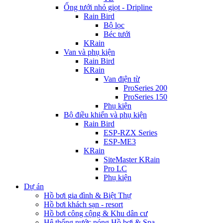
Ống tưới nhỏ giọt - Dripline
Rain Bird
Bộ lọc
Béc tưới
KRain
Van và phụ kiện
Rain Bird
KRain
Van điện từ
ProSeries 200
ProSeries 150
Phụ kiện
Bộ điều khiển và phụ kiện
Rain Bird
ESP-RZX Series
ESP-ME3
KRain
SiteMaster KRain
Pro LC
Phụ kiện
Dự án
Hồ bơi gia đình & Biệt Thự
Hồ bơi khách sạn - resort
Hồ bơi công cộng & Khu dân cư
Hệ thống nước nóng Hồ bơi & Spa