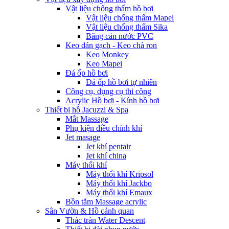
Vật liệu chống thấm hồ bơi
Vật liệu chống thấm Mapei
Vật liệu chống thấm Sika
Băng cản nước PVC
Keo dán gạch - Keo chà ron
Keo Monkey
Keo Mapei
Đá ốp hồ bơi
Đá ốp hồ bơi tự nhiên
Công cụ, dụng cụ thi công
Acrylic Hồ bơi - Kính hồ bơi
Thiết bị hồ Jacuzzi & Spa
Mắt Massage
Phụ kiện điều chỉnh khí
Jet masage
Jet khí pentair
Jet khí china
Máy thổi khí
Máy thổi khí Kripsol
Máy thổi khí Jackbo
Máy thổi khí Emaux
Bồn tắm Massage acrylic
Sân Vườn & Hồ cảnh quan
Thác tràn Water Descent