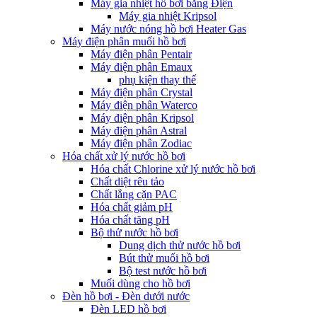
Máy gia nhiệt hồ bơi bằng Điện
Máy gia nhiệt Kripsol
Máy nước nóng hồ bơi Heater Gas
Máy điện phân muối hồ bơi
Máy điện phân Pentair
Máy điện phân Emaux
phụ kiện thay thế
Máy điện phân Crystal
Máy điện phân Waterco
Máy điện phân Kripsol
Máy điện phân Astral
Máy điện phân Zodiac
Hóa chất xử lý nước hồ bơi
Hóa chất Chlorine xử lý nước hồ bơi
Chất diệt rêu tảo
Chất lắng cặn PAC
Hóa chất giảm pH
Hóa chất tăng pH
Bộ thử nước hồ bơi
Dung dịch thử nước hồ bơi
Bút thử muối hồ bơi
Bộ test nước hồ bơi
Muối dùng cho hồ bơi
Đèn hồ bơi - Đèn dưới nước
Đèn LED hồ bơi