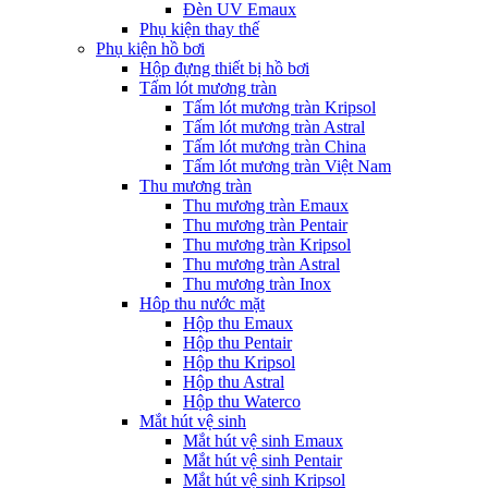
Đèn UV Emaux
Phụ kiện thay thế
Phụ kiện hồ bơi
Hộp đựng thiết bị hồ bơi
Tấm lót mương tràn
Tấm lót mương tràn Kripsol
Tấm lót mương tràn Astral
Tấm lót mương tràn China
Tấm lót mương tràn Việt Nam
Thu mương tràn
Thu mương tràn Emaux
Thu mương tràn Pentair
Thu mương tràn Kripsol
Thu mương tràn Astral
Thu mương tràn Inox
Hôp thu nước mặt
Hộp thu Emaux
Hộp thu Pentair
Hộp thu Kripsol
Hộp thu Astral
Hộp thu Waterco
Mắt hút vệ sinh
Mắt hút vệ sinh Emaux
Mắt hút vệ sinh Pentair
Mắt hút vệ sinh Kripsol