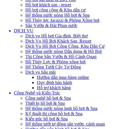
Hồ bơi khách sạn - resort
Hồ bơi công cộng & Khu dân cư
Hệ thống nước nóng Hồ bơi & Spa
Hồ Thủy lực Jacuzzi & Phòng Xông hơi
Sân Vườn & Đài Phun nước
DỊCH VỤ
Dịch vụ Hồ bơi Gia đình, Biệt thự
Dịch Vụ Hồ Bơi Khách Sạn, Resort
Dịch Vụ Hồ Bơi Công Cộng, Khu Dân Cư
Hệ thống nước nóng Dân dụng & Hồ Bơi
Thi Công Sân Vườn & Hồ Cảnh Quan
Hồ Thủy Lực & Phòng xông hơi
Hệ Thống Tưới Cây Tự Động
Dịch vụ hậu mãi
Hướng dẫn mua hàng online
Quy định bảo hành
Hỗ trợ khách hàng
Công Nghệ và Kiến Trúc
Công nghệ hồ bơi & Spa
Thiết bị hồ bơi & Spa
Hệ thống nước nóng lạnh hồ bơi & Spa
Kỹ thuật thi công hồ bơi & Spa
Kiến trúc hồ bơi & Spa
Hệ thống tưới tự động sân vườn, cảnh quan