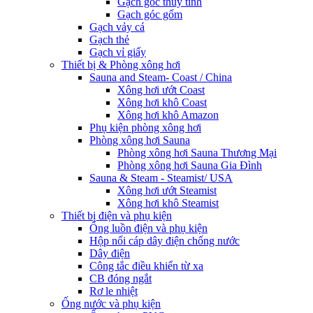
Gạch góc thủy tinh
Gạch góc gốm
Gạch vảy cá
Gạch thẻ
Gạch vỉ giấy
Thiết bị & Phòng xông hơi
Sauna and Steam- Coast / China
Xông hơi ướt Coast
Xông hơi khô Coast
Xông hơi khô Amazon
Phụ kiện phòng xông hơi
Phòng xông hơi Sauna
Phòng xông hơi Sauna Thương Mại
Phòng xông hơi Sauna Gia Đình
Sauna & Steam - Steamist/ USA
Xông hơi ướt Steamist
Xông hơi khô Steamist
Thiết bị điện và phụ kiện
Ống luồn điện và phụ kiện
Hộp nối cáp dây điện chống nước
Dây điện
Công tắc điều khiển từ xa
CB đóng ngắt
Rơ le nhiệt
Ống nước và phụ kiện