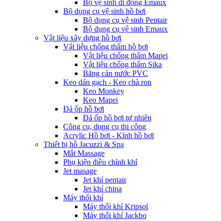
Bộ vệ sinh di động Emaux
Bộ dụng cụ vệ sinh hồ bơi
Bộ dụng cụ vệ sinh Pentair
Bộ dụng cụ vệ sinh Emaux
Vật liệu xây dựng hồ bơi
Vật liệu chống thấm hồ bơi
Vật liệu chống thấm Mapei
Vật liệu chống thấm Sika
Băng cản nước PVC
Keo dán gạch - Keo chà ron
Keo Monkey
Keo Mapei
Đá ốp hồ bơi
Đá ốp hồ bơi tự nhiên
Công cụ, dụng cụ thi công
Acrylic Hồ bơi - Kính hồ bơi
Thiết bị hồ Jacuzzi & Spa
Mắt Massage
Phụ kiện điều chỉnh khí
Jet masage
Jet khí pentair
Jet khí china
Máy thổi khí
Máy thổi khí Kripsol
Máy thổi khí Jackbo