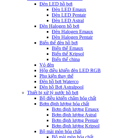
Đèn LED hồ bơi
Đèn LED Emaux
Đèn LED Pentair
Đèn LED Astral
Đèn Halogen hồ bơi
Đèn Halogen Emaux
Đèn Halogen Pentair
Biến thế đèn hồ bơi
Biến thế Emaux
Biến thế Kripsol
Biến thế china
Vỏ đèn
Hộp điều khiển đèn LED RGB
Phụ kiện thay thế
Đèn hồ bơi Waterco
Đèn hồ Bơi Astralpool
Thiết bị xử lý nước hồ bơi
Bộ điều khiển châm hóa chất
Bơm định lượng hóa chất
Bơm định lượng Emaux
Bơm định lượng Astral
Bơm định lượng Pentair
Bơm định lượng Kripsol
Bộ mài mòn hóa chất
Bộ mài mòn hóa chất