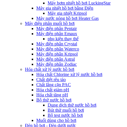
Máy bơm nhiệt hồ bơi LuckingStar
Máy gia nhiệt hồ bơi bằng Điện
Máy gia nhiệt Kripsol
Máy nước nóng hồ bơi Heater Gas
Máy điện phân muối hồ bơi
Máy điện phân Pentair
Máy điện phân Emaux
phụ kiện thay thế
Máy điện phân Crystal
Máy điện phân Waterco
Máy điện phân Kripsol
Máy điện phân Astral
Máy điện phân Zodiac
Hóa chất xử lý nước hồ bơi
Hóa chất Chlorine xử lý nước hồ bơi
Chất diệt rêu tảo
Chất lắng cặn PAC
Hóa chất giảm pH
Hóa chất tăng pH
Bộ thử nước hồ bơi
Dung dịch thử nước hồ bơi
Bút thử muối hồ bơi
Bộ test nước hồ bơi
Muối dùng cho hồ bơi
Đèn hồ bơi - Đèn dưới nước