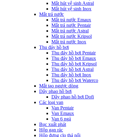
Mắt hút vệ sinh Astral
Mắt hút vệ sinh Inox
Mắt trả nước
Mắt trả nước Emaux
Mắt trả nước Pentair
Mắt trả nước Astral
Mắt trả nước Kripsol
Mắt trả nước Inox
Thu đáy hồ bơi
Thu đáy hồ bơi Pentair
Thu đáy hồ bơi Emaux
Thu đáy hồ bơi Kripsol
Thu đáy hồ bơi Astral
Thu đáy hồ bơi Inox
Thu đáy hồ bơi Waterco
Mắt tạo ngược dòng
Dây phao hồ bơi
Dây phao hồ bơi Dofi
Các loại van
Van Pentair
Van Emaux
Van 6 ngả
Bục xuất phát
Hộp gạn rác
Hộp đựng clo thả nổi