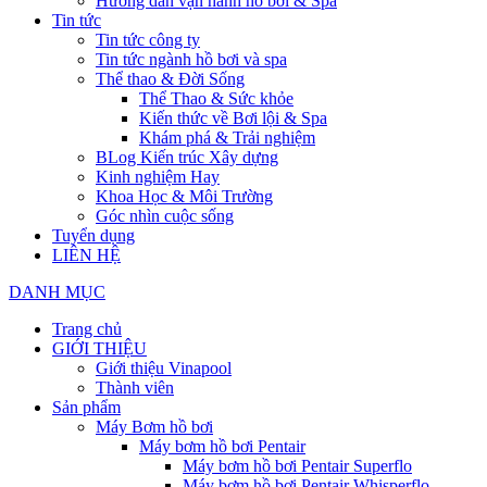
Hướng dẫn vận hành hồ bơi & Spa
Tin tức
Tin tức công ty
Tin tức ngành hồ bơi và spa
Thể thao & Đời Sống
Thể Thao & Sức khỏe
Kiến thức về Bơi lội & Spa
Khám phá & Trải nghiệm
BLog Kiến trúc Xây dựng
Kinh nghiệm Hay
Khoa Học & Môi Trường
Góc nhìn cuộc sống
Tuyển dụng
LIÊN HỆ
DANH MỤC
Trang chủ
GIỚI THIỆU
Giới thiệu Vinapool
Thành viên
Sản phẩm
Máy Bơm hồ bơi
Máy bơm hồ bơi Pentair
Máy bơm hồ bơi Pentair Superflo
Máy bơm hồ bơi Pentair Whisperflo