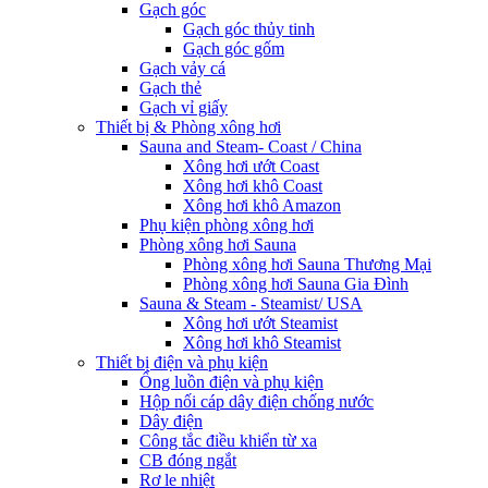
Gạch góc
Gạch góc thủy tinh
Gạch góc gốm
Gạch vảy cá
Gạch thẻ
Gạch vỉ giấy
Thiết bị & Phòng xông hơi
Sauna and Steam- Coast / China
Xông hơi ướt Coast
Xông hơi khô Coast
Xông hơi khô Amazon
Phụ kiện phòng xông hơi
Phòng xông hơi Sauna
Phòng xông hơi Sauna Thương Mại
Phòng xông hơi Sauna Gia Đình
Sauna & Steam - Steamist/ USA
Xông hơi ướt Steamist
Xông hơi khô Steamist
Thiết bị điện và phụ kiện
Ống luồn điện và phụ kiện
Hộp nối cáp dây điện chống nước
Dây điện
Công tắc điều khiển từ xa
CB đóng ngắt
Rơ le nhiệt