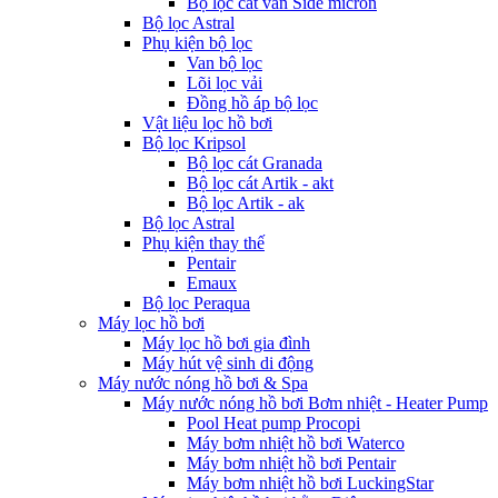
Bộ lọc cát van Side micron
Bộ lọc Astral
Phụ kiện bộ lọc
Van bộ lọc
Lõi lọc vải
Đồng hồ áp bộ lọc
Vật liệu lọc hồ bơi
Bộ lọc Kripsol
Bộ lọc cát Granada
Bộ lọc cát Artik - akt
Bộ lọc Artik - ak
Bộ lọc Astral
Phụ kiện thay thế
Pentair
Emaux
Bộ lọc Peraqua
Máy lọc hồ bơi
Máy lọc hồ bơi gia đình
Máy hút vệ sinh di động
Máy nước nóng hồ bơi & Spa
Máy nước nóng hồ bơi Bơm nhiệt - Heater Pump
Pool Heat pump Procopi
Máy bơm nhiệt hồ bơi Waterco
Máy bơm nhiệt hồ bơi Pentair
Máy bơm nhiệt hồ bơi LuckingStar