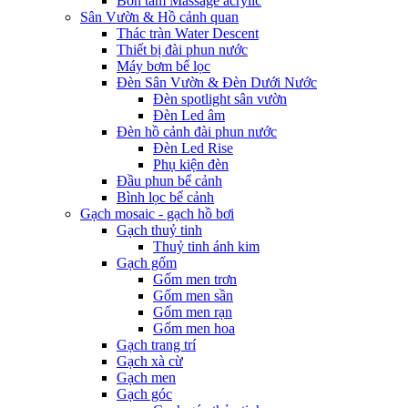
Bồn tắm Massage acrylic
Sân Vườn & Hồ cảnh quan
Thác tràn Water Descent
Thiết bị đài phun nước
Máy bơm bể lọc
Đèn Sân Vườn & Đèn Dưới Nước
Đèn spotlight sân vườn
Đèn Led âm
Đèn hồ cảnh đài phun nước
Đèn Led Rise
Phụ kiện đèn
Đầu phun bể cảnh
Bình lọc bể cảnh
Gạch mosaic - gạch hồ bơi
Gạch thuỷ tinh
Thuỷ tinh ánh kim
Gạch gốm
Gốm men trơn
Gốm men sần
Gốm men rạn
Gốm men hoa
Gạch trang trí
Gạch xà cừ
Gạch men
Gạch góc