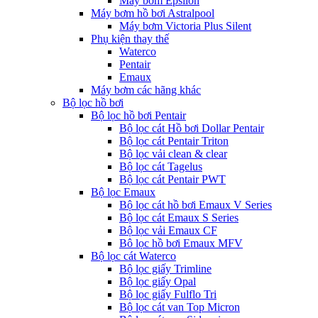
Máy bơm Epsilon
Máy bơm hồ bơi Astralpool
Máy bơm Victoria Plus Silent
Phụ kiện thay thế
Waterco
Pentair
Emaux
Máy bơm các hãng khác
Bộ lọc hồ bơi
Bộ lọc hồ bơi Pentair
Bộ lọc cát Hồ bơi Dollar Pentair
Bộ lọc cát Pentair Triton
Bộ lọc vải clean & clear
Bộ lọc cát Tagelus
Bộ lọc cát Pentair PWT
Bộ lọc Emaux
Bộ lọc cát hồ bơi Emaux V Series
Bộ lọc cát Emaux S Series
Bộ lọc vải Emaux CF
Bô lọc hồ bơi Emaux MFV
Bộ lọc cát Waterco
Bộ lọc giấy Trimline
Bộ lọc giấy Opal
Bộ lọc giấy Fulflo Tri
Bộ lọc cát van Top Micron