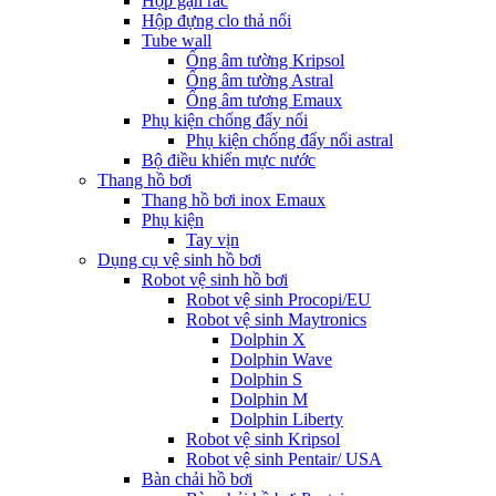
Hộp gạn rác
Hộp đựng clo thả nổi
Tube wall
Ống âm tường Kripsol
Ống âm tường Astral
Ống âm tương Emaux
Phụ kiện chống đẩy nổi
Phụ kiện chống đẩy nổi astral
Bộ điều khiển mực nước
Thang hồ bơi
Thang hồ bơi inox Emaux
Phụ kiện
Tay vịn
Dụng cụ vệ sinh hồ bơi
Robot vệ sinh hồ bơi
Robot vệ sinh Procopi/EU
Robot vệ sinh Maytronics
Dolphin X
Dolphin Wave
Dolphin S
Dolphin M
Dolphin Liberty
Robot vệ sinh Kripsol
Robot vệ sinh Pentair/ USA
Bàn chải hồ bơi