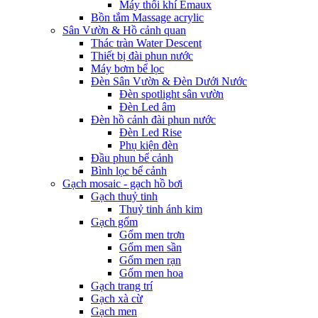
Máy thổi khí Emaux
Bồn tắm Massage acrylic
Sân Vườn & Hồ cảnh quan
Thác tràn Water Descent
Thiết bị đài phun nước
Máy bơm bể lọc
Đèn Sân Vườn & Đèn Dưới Nước
Đèn spotlight sân vườn
Đèn Led âm
Đèn hồ cảnh đài phun nước
Đèn Led Rise
Phụ kiện đèn
Đầu phun bể cảnh
Bình lọc bể cảnh
Gạch mosaic - gạch hồ bơi
Gạch thuỷ tinh
Thuỷ tinh ánh kim
Gạch gốm
Gốm men trơn
Gốm men sần
Gốm men rạn
Gốm men hoa
Gạch trang trí
Gạch xà cừ
Gạch men