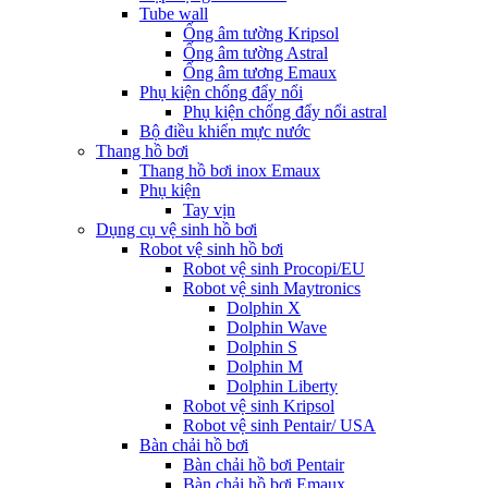
Tube wall
Ống âm tường Kripsol
Ống âm tường Astral
Ống âm tương Emaux
Phụ kiện chống đẩy nổi
Phụ kiện chống đẩy nổi astral
Bộ điều khiển mực nước
Thang hồ bơi
Thang hồ bơi inox Emaux
Phụ kiện
Tay vịn
Dụng cụ vệ sinh hồ bơi
Robot vệ sinh hồ bơi
Robot vệ sinh Procopi/EU
Robot vệ sinh Maytronics
Dolphin X
Dolphin Wave
Dolphin S
Dolphin M
Dolphin Liberty
Robot vệ sinh Kripsol
Robot vệ sinh Pentair/ USA
Bàn chải hồ bơi
Bàn chải hồ bơi Pentair
Bàn chải hồ bơi Emaux