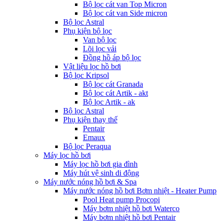
Bộ lọc cát van Top Micron
Bộ lọc cát van Side micron
Bộ lọc Astral
Phụ kiện bộ lọc
Van bộ lọc
Lõi lọc vải
Đồng hồ áp bộ lọc
Vật liệu lọc hồ bơi
Bộ lọc Kripsol
Bộ lọc cát Granada
Bộ lọc cát Artik - akt
Bộ lọc Artik - ak
Bộ lọc Astral
Phụ kiện thay thế
Pentair
Emaux
Bộ lọc Peraqua
Máy lọc hồ bơi
Máy lọc hồ bơi gia đình
Máy hút vệ sinh di động
Máy nước nóng hồ bơi & Spa
Máy nước nóng hồ bơi Bơm nhiệt - Heater Pump
Pool Heat pump Procopi
Máy bơm nhiệt hồ bơi Waterco
Máy bơm nhiệt hồ bơi Pentair