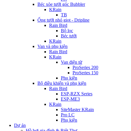
Béc xòe tưới góc Bubbler
KRain
TB
Ống tưới nhỏ giọt - Dripline
Rain Bird
Bộ lọc
Béc tưới
KRain
Van và phụ kiện
Rain Bird
KRain
Van điện từ
ProSeries 200
ProSeries 150
Phụ kiện
Bộ điều khiển và phụ kiện
Rain Bird
ESP-RZX Series
ESP-ME3
KRain
SiteMaster KRain
Pro LC
Phụ kiện
Dự án
Hồ bơi gia đình & Biệt Thự