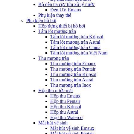
Bộ đèn tia cực tím xử lý nước
Đèn UV Emaux
Phụ kiện thay thế
Phụ kiện hồ bơi
Hộp đựng thiết bị hồ bơi
Tấm lót mương tràn
Tấm lót mương tràn Kripsol
Tấm lót mương tràn Astral
Tấm lót mương tràn China
Tấm lót mương tràn Việt Nam
Thu mương tràn
Thu mương tràn Emaux
Thu mương tràn Pentair
Thu mương tràn Kripsol
Thu mương tràn Astral
Thu mương tràn Inox
Hôp thu nước mặt
Hộp thu Emaux
Hộp thu Pentair
Hộp thu Kripsol
Hộp thu Astral
Hộp thu Waterco
Mắt hút vệ sinh
Mắt hút vệ sinh Emaux
Mắt hút vệ sinh Pentair