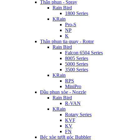
Thân phun - Spray
Rain Bird
1800 Series
KRain
Pro-S
NP
K
Thân phun tia quay - Rotor
Rain Bird
Falcon 6504 Series
8005 Series
5000 Series
3500 Series
KRain
RPS
MiniPro
Đầu phun xòe - Nozzle
Rain Bird
R-VAN
KRain
Rotary Series
KVF
KV
FN
Béc xòe tưới góc Bubbler