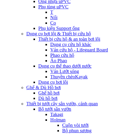
Ống nhựa uPVC
Phụ tùng uPVC
T
Nối
Co
Phụ kiện Support ống
Dụng cụ bơi lội & Thiết bị cứu hộ
Thiết bị cứu hộ & an toàn bơi lội
Dụng cụ cứu hộ khác
Ván cứu hộ - Lifeguard Board
Phao cứu hộ
Áo Phao
Dụng cụ thể thao dưới nước
Ván Lướt sóng
Thuyền chèoKayak
Dụng cụ bơi lội
Ghế & Dù Hồ bơi
Ghế hồ bơi
Dù hồ bơi
Thiết bị tưới cây sân vườn, cảnh quan
Bộ tưới sân vườn
Takagi
Holman
Cuộn vòi tưới
Bộ phun sương