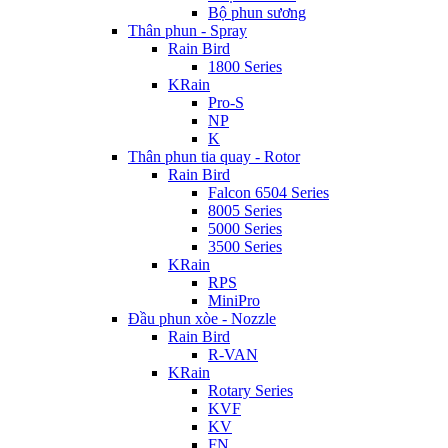
Bộ phun sương
Thân phun - Spray
Rain Bird
1800 Series
KRain
Pro-S
NP
K
Thân phun tia quay - Rotor
Rain Bird
Falcon 6504 Series
8005 Series
5000 Series
3500 Series
KRain
RPS
MiniPro
Đầu phun xòe - Nozzle
Rain Bird
R-VAN
KRain
Rotary Series
KVF
KV
FN