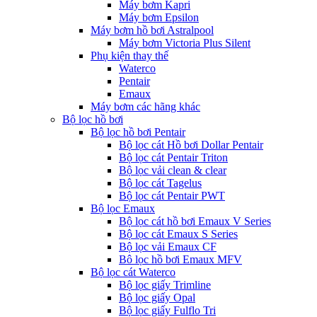
Máy bơm Kapri
Máy bơm Epsilon
Máy bơm hồ bơi Astralpool
Máy bơm Victoria Plus Silent
Phụ kiện thay thế
Waterco
Pentair
Emaux
Máy bơm các hãng khác
Bộ lọc hồ bơi
Bộ lọc hồ bơi Pentair
Bộ lọc cát Hồ bơi Dollar Pentair
Bộ lọc cát Pentair Triton
Bộ lọc vải clean & clear
Bộ lọc cát Tagelus
Bộ lọc cát Pentair PWT
Bộ lọc Emaux
Bộ lọc cát hồ bơi Emaux V Series
Bộ lọc cát Emaux S Series
Bộ lọc vải Emaux CF
Bô lọc hồ bơi Emaux MFV
Bộ lọc cát Waterco
Bộ lọc giấy Trimline
Bộ lọc giấy Opal
Bộ lọc giấy Fulflo Tri