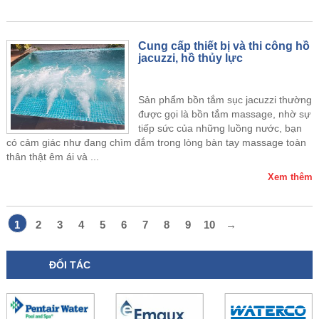
Cung cấp thiết bị và thi công hồ
jacuzzi, hồ thủy lực
Sản phẩm bồn tắm sục jacuzzi thường
được gọi là bồn tắm massage, nhờ sự
tiếp sức của những luồng nước, bạn
có cảm giác như đang chìm đắm trong lòng bàn tay massage toàn
thân thật êm ái và ...
Xem thêm
1
2
3
4
5
6
7
8
9
10
→
ĐỐI TÁC