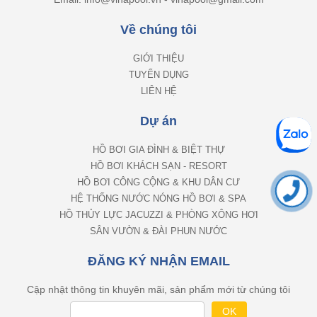
Về chúng tôi
GIỚI THIỆU
TUYỂN DỤNG
LIÊN HỆ
Dự án
HỒ BƠI GIA ĐÌNH & BIỆT THỰ
HỒ BƠI KHÁCH SẠN - RESORT
HỒ BƠI CÔNG CỘNG & KHU DÂN CƯ
HỆ THỐNG NƯỚC NÓNG HỒ BƠI & SPA
HỒ THỦY LỰC JACUZZI & PHÒNG XÔNG HƠI
SÂN VƯỜN & ĐÀI PHUN NƯỚC
ĐĂNG KÝ NHẬN EMAIL
Cập nhật thông tin khuyên mãi, sản phẩm mới từ chúng tôi