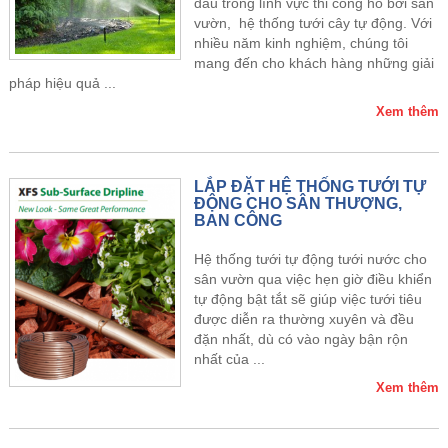
đầu trong lĩnh vực thi công hồ bơi sân
vườn, hệ thống tưới cây tự động. Với
nhiều năm kinh nghiệm, chúng tôi
mang đến cho khách hàng những giải
pháp hiệu quả ...
Xem thêm
LẮP ĐẶT HỆ THỐNG TƯỚI TỰ
ĐỘNG CHO SÂN THƯỢNG,
BAN CÔNG
Hệ thống tưới tự động tưới nước cho
sân vườn qua việc hẹn giờ điều khiển
tự động bật tắt sẽ giúp việc tưới tiêu
được diễn ra thường xuyên và đều
đặn nhất, dù có vào ngày bận rộn
nhất của ...
Xem thêm