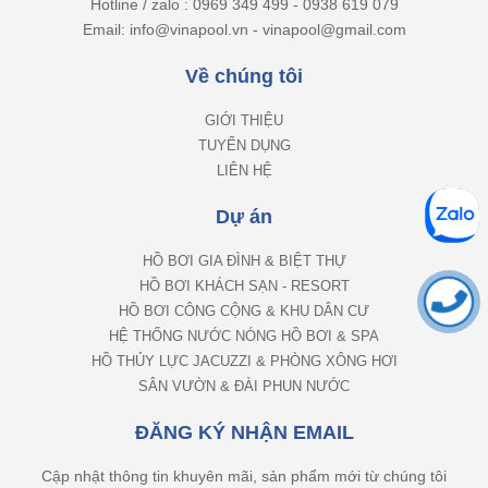
Hotline / zalo : 0969 349 499 - 0938 619 079
Email: info@vinapool.vn - vinapool@gmail.com
Về chúng tôi
GIỚI THIỆU
TUYỂN DỤNG
LIÊN HỆ
Dự án
HỒ BƠI GIA ĐÌNH & BIỆT THỰ
HỒ BƠI KHÁCH SẠN - RESORT
HỒ BƠI CÔNG CỘNG & KHU DÂN CƯ
HỆ THỐNG NƯỚC NÓNG HỒ BƠI & SPA
HỒ THỦY LỰC JACUZZI & PHÒNG XÔNG HƠI
SÂN VƯỜN & ĐÀI PHUN NƯỚC
ĐĂNG KÝ NHẬN EMAIL
Cập nhật thông tin khuyên mãi, sản phẩm mới từ chúng tôi