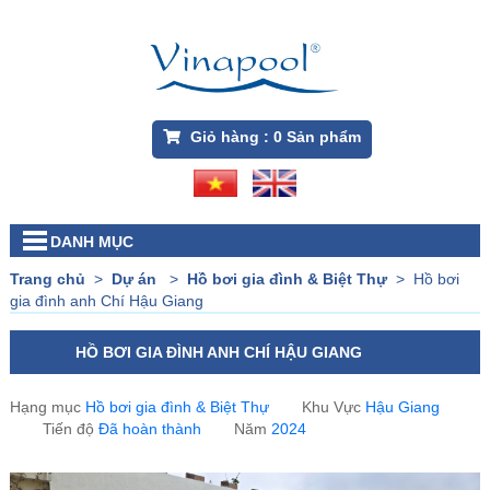
Giỏ hàng :
0
Sản phẩm
DANH MỤC
Trang chủ
>
Dự án
>
Hồ bơi gia đình & Biệt Thự
>
Hồ bơi
gia đình anh Chí Hậu Giang
HỒ BƠI GIA ĐÌNH ANH CHÍ HẬU GIANG
Hạng mục
Hồ bơi gia đình & Biệt Thự
Khu Vực
Hậu Giang
Tiến độ
Đã hoàn thành
Năm
2024