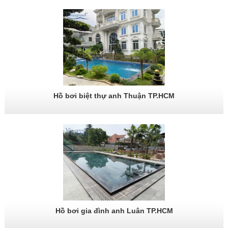
Hồ bơi biệt thự anh Thuận TP.HCM
Hồ bơi gia đình anh Luân TP.HCM