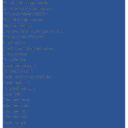
Bồn tắm Massage acrylic
Sân Vườn & Hồ cảnh quan
Thác tràn Water Descent
Thiết bị đài phun nước
Máy bơm bể lọc
Đèn Sân Vườn & Đèn Dưới Nước
Đèn spotlight sân vườn
Đèn Led âm
Đèn hồ cảnh đài phun nước
Đèn Led Rise
Phụ kiện đèn
Đầu phun bể cảnh
Bình lọc bể cảnh
Gạch mosaic - gạch hồ bơi
Gạch thuỷ tinh
Thuỷ tinh ánh kim
Gạch gốm
Gốm men trơn
Gốm men sần
Gốm men rạn
Gốm men hoa
Gạch trang trí