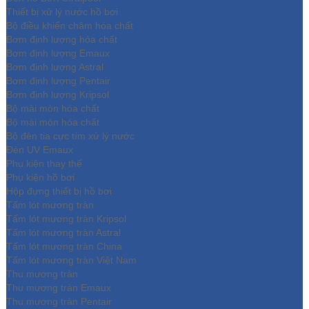
Thiết bị xử lý nước hồ bơi
Bộ điều khiển châm hóa chất
Bơm định lượng hóa chất
Bơm định lượng Emaux
Bơm định lượng Astral
Bơm định lượng Pentair
Bơm định lượng Kripsol
Bộ mài mòn hóa chất
Bộ mài mòn hóa chất
Bộ đèn tia cực tím xử lý nước
Đèn UV Emaux
Phụ kiện thay thế
Phụ kiện hồ bơi
Hộp đựng thiết bị hồ bơi
Tấm lót mương tràn
Tấm lót mương tràn Kripsol
Tấm lót mương tràn Astral
Tấm lót mương tràn China
Tấm lót mương tràn Việt Nam
Thu mương tràn
Thu mương tràn Emaux
Thu mương tràn Pentair