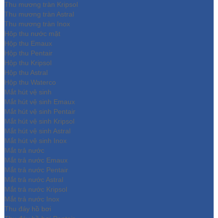
Thu mương tràn Kripsol
Thu mương tràn Astral
Thu mương tràn Inox
Hôp thu nước mặt
Hộp thu Emaux
Hộp thu Pentair
Hộp thu Kripsol
Hộp thu Astral
Hộp thu Waterco
Mắt hút vệ sinh
Mắt hút vệ sinh Emaux
Mắt hút vệ sinh Pentair
Mắt hút vệ sinh Kripsol
Mắt hút vệ sinh Astral
Mắt hút vệ sinh Inox
Mắt trả nước
Mắt trả nước Emaux
Mắt trả nước Pentair
Mắt trả nước Astral
Mắt trả nước Kripsol
Mắt trả nước Inox
Thu đáy hồ bơi