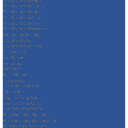
Thu đáy hồ bơi Pentair
Thu đáy hồ bơi Emaux
Thu đáy hồ bơi Kripsol
Thu đáy hồ bơi Astral
Thu đáy hồ bơi Inox
Thu đáy hồ bơi Waterco
Mắt tạo ngược dòng
Dây phao hồ bơi
Dây phao hồ bơi Dofi
Các loại van
Van Pentair
Van Emaux
Van 6 ngả
Bục xuất phát
Hộp gạn rác
Hộp đựng clo thả nổi
Tube wall
Ống âm tường Kripsol
Ống âm tường Astral
Ống âm tương Emaux
Phụ kiện chống đẩy nổi
Phụ kiện chống đẩy nổi astral
Bộ điều khiển mực nước