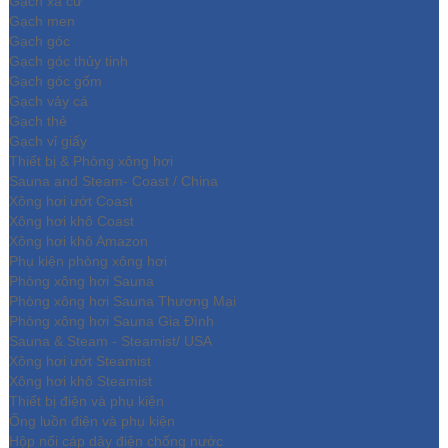
Gạch xà cừ
Gạch men
Gạch góc
Gạch góc thủy tinh
Gạch góc gốm
Gạch vảy cá
Gạch thẻ
Gạch vỉ giấy
Thiết bị & Phòng xông hơi
Sauna and Steam- Coast / China
Xông hơi ướt Coast
Xông hơi khô Coast
Xông hơi khô Amazon
Phụ kiện phòng xông hơi
Phòng xông hơi Sauna
Phòng xông hơi Sauna Thương Mại
Phòng xông hơi Sauna Gia Đình
Sauna & Steam - Steamist/ USA
Xông hơi ướt Steamist
Xông hơi khô Steamist
Thiết bị điện và phụ kiện
Ống luồn điện và phụ kiện
Hộp nối cáp dây điện chống nước