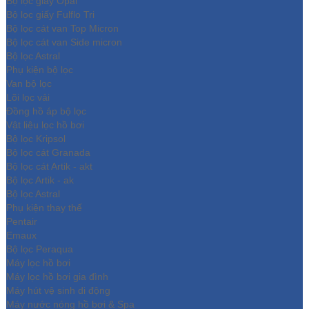
Bộ lọc giấy Opal
Bộ lọc giấy Fulflo Tri
Bộ lọc cát van Top Micron
Bộ lọc cát van Side micron
Bộ lọc Astral
Phụ kiện bộ lọc
Van bộ lọc
Lõi lọc vải
Đồng hồ áp bộ lọc
Vật liệu lọc hồ bơi
Bộ lọc Kripsol
Bộ lọc cát Granada
Bộ lọc cát Artik - akt
Bộ lọc Artik - ak
Bộ lọc Astral
Phụ kiện thay thế
Pentair
Emaux
Bộ lọc Peraqua
Máy lọc hồ bơi
Máy lọc hồ bơi gia đình
Máy hút vệ sinh di động
Máy nước nóng hồ bơi & Spa