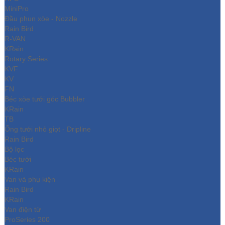
MiniPro
Đầu phun xòe - Nozzle
Rain Bird
R-VAN
KRain
Rotary Series
KVF
KV
FN
Béc xòe tưới góc Bubbler
KRain
TB
Ống tưới nhỏ giọt - Dripline
Rain Bird
Bộ lọc
Béc tưới
KRain
Van và phụ kiện
Rain Bird
KRain
Van điện từ
ProSeries 200