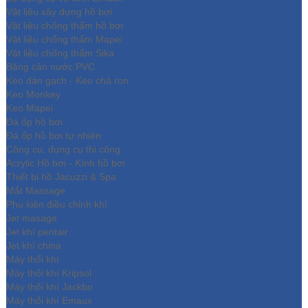
Vật liệu xây dựng hồ bơi
Vật liệu chống thấm hồ bơi
Vật liệu chống thấm Mapei
Vật liệu chống thấm Sika
Băng cản nước PVC
Keo dán gạch - Keo chà ron
Keo Monkey
Keo Mapei
Đá ốp hồ bơi
Đá ốp hồ bơi tự nhiên
Công cụ, dụng cụ thi công
Acrylic Hồ bơi - Kính hồ bơi
Thiết bị hồ Jacuzzi & Spa
Mắt Massage
Phụ kiện điều chỉnh khí
Jet masage
Jet khí pentair
Jet khí china
Máy thổi khí
Máy thổi khí Kripsol
Máy thổi khí Jackbo
Máy thổi khí Emaux