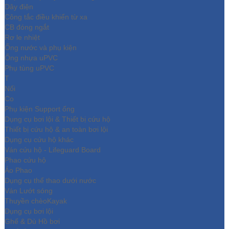
Dây điện
Công tắc điều khiển từ xa
CB đóng ngắt
Rơ le nhiệt
Ống nước và phụ kiện
Ống nhựa uPVC
Phụ tùng uPVC
T
Nối
Co
Phụ kiện Support ống
Dụng cụ bơi lội & Thiết bị cứu hộ
Thiết bị cứu hộ & an toàn bơi lội
Dụng cụ cứu hộ khác
Ván cứu hộ - Lifeguard Board
Phao cứu hộ
Áo Phao
Dụng cụ thể thao dưới nước
Ván Lướt sóng
Thuyền chèoKayak
Dụng cụ bơi lội
Ghế & Dù Hồ bơi