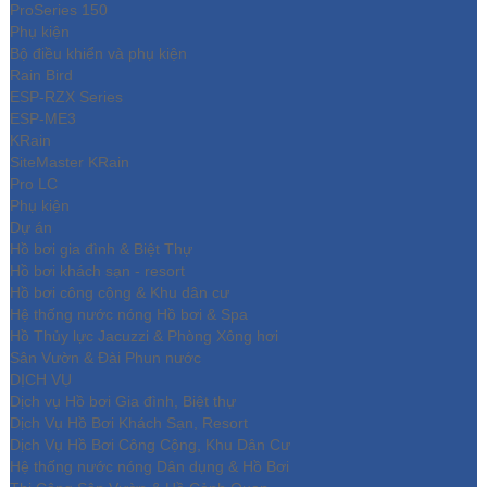
ProSeries 150
Phụ kiện
Bộ điều khiển và phụ kiện
Rain Bird
ESP-RZX Series
ESP-ME3
KRain
SiteMaster KRain
Pro LC
Phụ kiện
Dự án
Hồ bơi gia đình & Biệt Thự
Hồ bơi khách sạn - resort
Hồ bơi công cộng & Khu dân cư
Hệ thống nước nóng Hồ bơi & Spa
Hồ Thủy lực Jacuzzi & Phòng Xông hơi
Sân Vườn & Đài Phun nước
DỊCH VỤ
Dịch vụ Hồ bơi Gia đình, Biệt thự
Dịch Vụ Hồ Bơi Khách Sạn, Resort
Dịch Vụ Hồ Bơi Công Cộng, Khu Dân Cư
Hệ thống nước nóng Dân dụng & Hồ Bơi