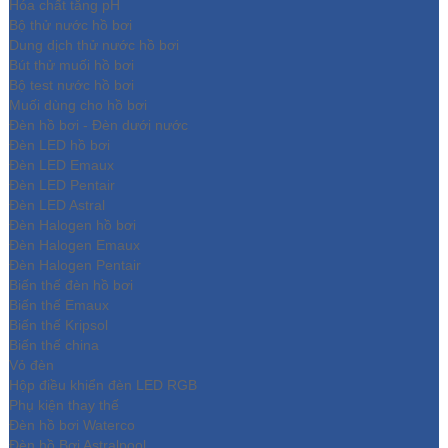
Hóa chất tăng pH
Bộ thử nước hồ bơi
Dung dịch thử nước hồ bơi
Bút thử muối hồ bơi
Bộ test nước hồ bơi
Muối dùng cho hồ bơi
Đèn hồ bơi - Đèn dưới nước
Đèn LED hồ bơi
Đèn LED Emaux
Đèn LED Pentair
Đèn LED Astral
Đèn Halogen hồ bơi
Đèn Halogen Emaux
Đèn Halogen Pentair
Biến thế đèn hồ bơi
Biến thế Emaux
Biến thế Kripsol
Biến thế china
Vỏ đèn
Hộp điều khiển đèn LED RGB
Phụ kiện thay thế
Đèn hồ bơi Waterco
Đèn hồ Bơi Astralpool