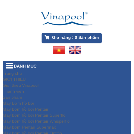
Giỏ hàng :
0
Sản phẩm
DANH MỤC
Trang chủ
GIỚI THIỆU
Giới thiệu Vinapool
Thành viên
Sản phẩm
Máy Bơm hồ bơi
Máy bơm hồ bơi Pentair
Máy bơm hồ bơi Pentair Superflo
Máy bơm hồ bơi Pentair Whisperflo
Máy bơm Pentair Supermax
Máy bơm hồ bơi Pentair Optiflo