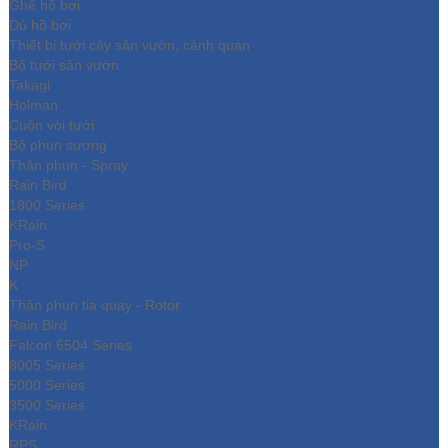
Ghế hồ bơi
Dù hồ bơi
Thiết bị tưới cây sân vườn, cảnh quan
Bộ tưới sân vườn
Takagi
Holman
Cuộn vòi tưới
Bộ phun sương
Thân phun - Spray
Rain Bird
1800 Series
KRain
Pro-S
NP
K
Thân phun tia quay - Rotor
Rain Bird
Falcon 6504 Series
8005 Series
5000 Series
3500 Series
KRain
RPS