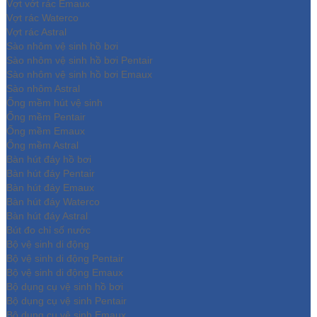
Vợt vớt rác Emaux
Vợt rác Waterco
Vợt rác Astral
Sào nhôm vệ sinh hồ bơi
Sào nhôm vệ sinh hồ bơi Pentair
Sào nhôm vệ sinh hồ bơi Emaux
Sào nhôm Astral
Ống mềm hút vệ sinh
Ống mềm Pentair
Ống mềm Emaux
Ống mềm Astral
Bàn hút đáy hồ bơi
Bàn hút đáy Pentair
Bàn hút đáy Emaux
Bàn hút đáy Waterco
Bàn hút đáy Astral
Bút đo chỉ số nước
Bộ vệ sinh di động
Bộ vệ sinh di động Pentair
Bộ vệ sinh di động Emaux
Bộ dụng cụ vệ sinh hồ bơi
Bộ dụng cụ vệ sinh Pentair
Bộ dụng cụ vệ sinh Emaux