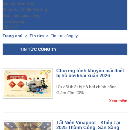
Kinh nghiệm Hay
Khoa Học & Môi Trường
Góc nhìn cuộc sống
Tuyển dụng
LIÊN HỆ
Trang chủ
>
Tin tức
>
Tin tức công ty
TIN TỨC CÔNG TY
Chương trình khuyến mãi thiết
bị hồ bơi khai xuân 2026
Ưu đãi thiết bị hồ bơi chính hãng –
Giảm đến 20%
Xem thêm
Tất Niên Vinapool – Khép Lại
2025 Thành Công, Sẵn Sàng