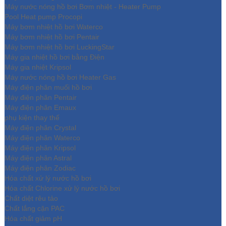
Máy nước nóng hồ bơi Bơm nhiệt - Heater Pump
Pool Heat pump Procopi
Máy bơm nhiệt hồ bơi Waterco
Máy bơm nhiệt hồ bơi Pentair
Máy bơm nhiệt hồ bơi LuckingStar
Máy gia nhiệt hồ bơi bằng Điện
Máy gia nhiệt Kripsol
Máy nước nóng hồ bơi Heater Gas
Máy điện phân muối hồ bơi
Máy điện phân Pentair
Máy điện phân Emaux
phụ kiện thay thế
Máy điện phân Crystal
Máy điện phân Waterco
Máy điện phân Kripsol
Máy điện phân Astral
Máy điện phân Zodiac
Hóa chất xử lý nước hồ bơi
Hóa chất Chlorine xử lý nước hồ bơi
Chất diệt rêu tảo
Chất lắng cặn PAC
Hóa chất giảm pH