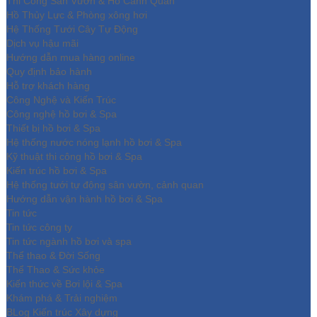
Thi Công Sân Vườn & Hồ Cảnh Quan
Hồ Thủy Lực & Phòng xông hơi
Hệ Thống Tưới Cây Tự Động
Dịch vụ hậu mãi
Hướng dẫn mua hàng online
Quy định bảo hành
Hỗ trợ khách hàng
Công Nghệ và Kiến Trúc
Công nghệ hồ bơi & Spa
Thiết bị hồ bơi & Spa
Hệ thống nước nóng lạnh hồ bơi & Spa
Kỹ thuật thi công hồ bơi & Spa
Kiến trúc hồ bơi & Spa
Hệ thống tưới tự động sân vườn, cảnh quan
Hướng dẫn vận hành hồ bơi & Spa
Tin tức
Tin tức công ty
Tin tức ngành hồ bơi và spa
Thể thao & Đời Sống
Thể Thao & Sức khỏe
Kiến thức về Bơi lội & Spa
Khám phá & Trải nghiệm
BLog Kiến trúc Xây dựng