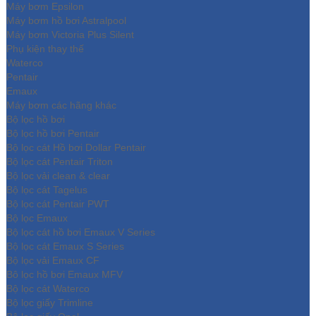
Máy bơm Epsilon
Máy bơm hồ bơi Astralpool
Máy bơm Victoria Plus Silent
Phụ kiện thay thế
Waterco
Pentair
Emaux
Máy bơm các hãng khác
Bộ lọc hồ bơi
Bộ lọc hồ bơi Pentair
Bộ lọc cát Hồ bơi Dollar Pentair
Bộ lọc cát Pentair Triton
Bộ lọc vải clean & clear
Bộ lọc cát Tagelus
Bộ lọc cát Pentair PWT
Bộ lọc Emaux
Bộ lọc cát hồ bơi Emaux V Series
Bộ lọc cát Emaux S Series
Bộ lọc vải Emaux CF
Bô lọc hồ bơi Emaux MFV
Bộ lọc cát Waterco
Bộ lọc giấy Trimline