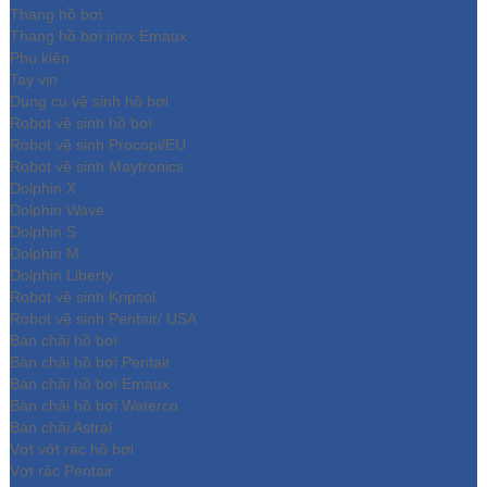
Thang hồ bơi
Thang hồ bơi inox Emaux
Phụ kiện
Tay vịn
Dụng cụ vệ sinh hồ bơi
Robot vệ sinh hồ bơi
Robot vệ sinh Procopi/EU
Robot vệ sinh Maytronics
Dolphin X
Dolphin Wave
Dolphin S
Dolphin M
Dolphin Liberty
Robot vệ sinh Kripsol
Robot vệ sinh Pentair/ USA
Bàn chải hồ bơi
Bàn chải hồ bơi Pentair
Bàn chải hồ bơi Emaux
Bàn chải hồ bơi Waterco
Bàn chải Astral
Vợt vớt rác hồ bơi
Vợt rác Pentair