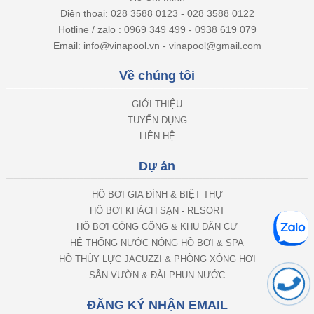
Điện thoại: 028 3588 0123 - 028 3588 0122
Hotline / zalo : 0969 349 499 - 0938 619 079
Email: info@vinapool.vn - vinapool@gmail.com
Về chúng tôi
GIỚI THIỆU
TUYỂN DỤNG
LIÊN HỆ
Dự án
HỒ BƠI GIA ĐÌNH & BIỆT THỰ
HỒ BƠI KHÁCH SẠN - RESORT
HỒ BƠI CÔNG CỘNG & KHU DÂN CƯ
HỆ THỐNG NƯỚC NÓNG HỒ BƠI & SPA
HỒ THỦY LỰC JACUZZI & PHÒNG XÔNG HƠI
SÂN VƯỜN & ĐÀI PHUN NƯỚC
ĐĂNG KÝ NHẬN EMAIL