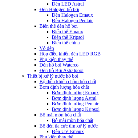
Đèn LED Astral
Đèn Halogen hồ bơi
Đèn Halogen Emaux
Đèn Halogen Pentair
Biến thế đèn hồ bơi
Biến thế Emaux
Biến thế Kripsol
Biến thế china
Vỏ đèn
Hộp điều khiển đèn LED RGB
Phụ kiện thay thế
Đèn hồ bơi Waterco
Đèn hồ Bơi Astralpool
Thiết bị xử lý nước hồ bơi
Bộ điều khiển châm hóa chất
Bơm định lượng hóa chất
Bơm định lượng Emaux
Bơm định lượng Astral
Bơm định lượng Pentair
Bơm định lượng Kripsol
Bộ mài mòn hóa chất
Bộ mài mòn hóa chất
Bộ đèn tia cực tím xử lý nước
Đèn UV Emaux
Phụ kiện thay thế