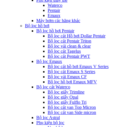
Phụ kiện thay thế
Waterco
Pentair
Emaux
Máy bơm các hãng khác
Bộ lọc hồ bơi
Bộ lọc hồ bơi Pentair
Bộ lọc cát Hồ bơi Dollar Pentair
Bộ lọc cát Pentair Triton
Bộ lọc vải clean & clear
Bộ lọc cát Tagelus
Bộ lọc cát Pentair PWT
Bộ lọc Emaux
Bộ lọc cát hồ bơi Emaux V Series
Bộ lọc cát Emaux S Series
Bộ lọc vải Emaux CF
Bô lọc hồ bơi Emaux MFV
Bộ lọc cát Waterco
Bộ lọc giấy Trimline
Bộ lọc giấy Opal
Bộ lọc giấy Fulflo Tri
Bộ lọc cát van Top Micron
Bộ lọc cát van Side micron
Bộ lọc Astral
Phụ kiện bộ lọc