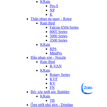
KRain
Pro-S
NP
K
Thân phun tia quay - Rotor
Rain Bird
Falcon 6504 Series
8005 Series
5000 Series
3500 Series
KRain
RPS
MiniPro
Đầu phun xòe - Nozzle
Rain Bird
R-VAN
KRain
Rotary Series
KVF
KV
FN
Béc xòe tưới góc Bubbler
KRain
TB
Ống tưới nhỏ giọt - Dripline