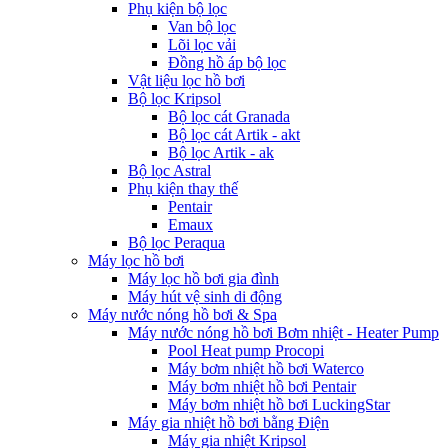
Phụ kiện bộ lọc
Van bộ lọc
Lõi lọc vải
Đồng hồ áp bộ lọc
Vật liệu lọc hồ bơi
Bộ lọc Kripsol
Bộ lọc cát Granada
Bộ lọc cát Artik - akt
Bộ lọc Artik - ak
Bộ lọc Astral
Phụ kiện thay thế
Pentair
Emaux
Bộ lọc Peraqua
Máy lọc hồ bơi
Máy lọc hồ bơi gia đình
Máy hút vệ sinh di động
Máy nước nóng hồ bơi & Spa
Máy nước nóng hồ bơi Bơm nhiệt - Heater Pump
Pool Heat pump Procopi
Máy bơm nhiệt hồ bơi Waterco
Máy bơm nhiệt hồ bơi Pentair
Máy bơm nhiệt hồ bơi LuckingStar
Máy gia nhiệt hồ bơi bằng Điện
Máy gia nhiệt Kripsol