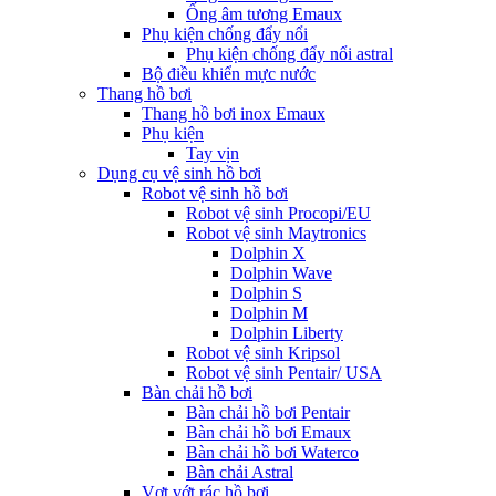
Ống âm tương Emaux
Phụ kiện chống đẩy nổi
Phụ kiện chống đẩy nổi astral
Bộ điều khiển mực nước
Thang hồ bơi
Thang hồ bơi inox Emaux
Phụ kiện
Tay vịn
Dụng cụ vệ sinh hồ bơi
Robot vệ sinh hồ bơi
Robot vệ sinh Procopi/EU
Robot vệ sinh Maytronics
Dolphin X
Dolphin Wave
Dolphin S
Dolphin M
Dolphin Liberty
Robot vệ sinh Kripsol
Robot vệ sinh Pentair/ USA
Bàn chải hồ bơi
Bàn chải hồ bơi Pentair
Bàn chải hồ bơi Emaux
Bàn chải hồ bơi Waterco
Bàn chải Astral
Vợt vớt rác hồ bơi