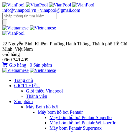
info@vinapool.vn - vinapool@gmail.com
22 Nguyễn Bỉnh Khiêm, Phường Hạnh Thông, Thành phố Hồ Chí
Minh, Việt Nam
Giỏ hàng
0969 349 499
Giỏ hàng :
0
Sản phẩm
Trang chủ
GIỚI THIỆU
Giới thiệu Vinapool
Thành viên
Sản phẩm
Máy Bơm hồ bơi
Máy bơm hồ bơi Pentair
Máy bơm hồ bơi Pentair Superflo
Máy bơm hồ bơi Pentair Whisperflo
Máy bơm Pentair Supermax