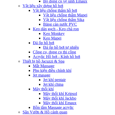
Bộ dụng cụ vệ sinh Emaux
Vật liệu xây dựng hồ bơi
Vật liệu chống thấm hồ bơi
Vật liệu chống thấm Mapei
Vật liệu chống thấm Sika
Băng cản nước PVC
Keo dán gạch - Keo chà ron
Keo Monkey
Keo Mapei
Đá ốp hồ bơi
Đá ốp hồ bơi tự nhiên
Công cụ, dụng cụ thi công
Acrylic Hồ bơi - Kính hồ bơi
Thiết bị hồ Jacuzzi & Spa
Mắt Massage
Phụ kiện điều chỉnh khí
Jet masage
Jet khí pentair
Jet khí china
Máy thổi khí
Máy thổi khí Kripsol
Máy thổi khí Jackbo
Máy thổi khí Emaux
Bồn tắm Massage acrylic
Sân Vườn & Hồ cảnh quan