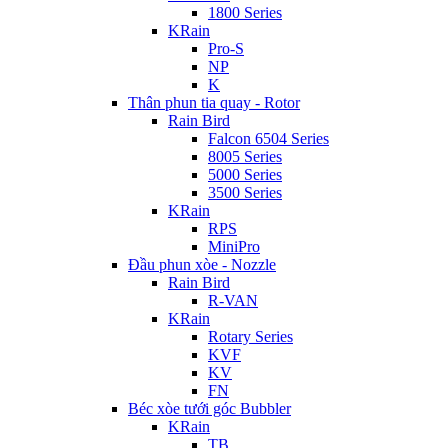
1800 Series
KRain
Pro-S
NP
K
Thân phun tia quay - Rotor
Rain Bird
Falcon 6504 Series
8005 Series
5000 Series
3500 Series
KRain
RPS
MiniPro
Đầu phun xòe - Nozzle
Rain Bird
R-VAN
KRain
Rotary Series
KVF
KV
FN
Béc xòe tưới góc Bubbler
KRain
TB