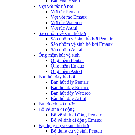
Bàn chải Astral
Vợt vớt rác hồ bơi
Vợt rác Pentair
Vợt vớt rác Emaux
Vợt rác Waterco
Vợt rác Astral
Sào nhôm vệ sinh hồ bơi
Sào nhôm vệ sinh hồ bơi Pentair
Sào nhôm vệ sinh hồ bơi Emaux
Sào nhôm Astral
Ống mềm hút vệ sinh
Ống mềm Pentair
Ống mềm Emaux
Ống mềm Astral
Bàn hút đáy hồ bơi
Bàn hút đáy Pentair
Bàn hút đáy Emaux
Bàn hút đáy Waterco
Bàn hút đáy Astral
Bút đo chỉ số nước
Bộ vệ sinh di động
Bộ vệ sinh di động Pentair
Bộ vệ sinh di động Emaux
Bộ dụng cụ vệ sinh hồ bơi
Bộ dụng cụ vệ sinh Pentair