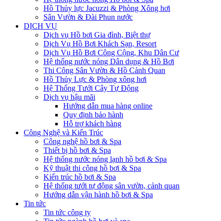
Hồ Thủy lực Jacuzzi & Phòng Xông hơi
Sân Vườn & Đài Phun nước
DỊCH VỤ
Dịch vụ Hồ bơi Gia đình, Biệt thự
Dịch Vụ Hồ Bơi Khách Sạn, Resort
Dịch Vụ Hồ Bơi Công Cộng, Khu Dân Cư
Hệ thống nước nóng Dân dụng & Hồ Bơi
Thi Công Sân Vườn & Hồ Cảnh Quan
Hồ Thủy Lực & Phòng xông hơi
Hệ Thống Tưới Cây Tự Động
Dịch vụ hậu mãi
Hướng dẫn mua hàng online
Quy định bảo hành
Hỗ trợ khách hàng
Công Nghệ và Kiến Trúc
Công nghệ hồ bơi & Spa
Thiết bị hồ bơi & Spa
Hệ thống nước nóng lạnh hồ bơi & Spa
Kỹ thuật thi công hồ bơi & Spa
Kiến trúc hồ bơi & Spa
Hệ thống tưới tự động sân vườn, cảnh quan
Hướng dẫn vận hành hồ bơi & Spa
Tin tức
Tin tức công ty