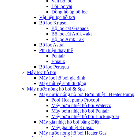
Van bộ lọc
Lõi lọc vải
Đồng hồ áp bộ lọc
Vật liệu lọc hồ bơi
Bộ lọc Kripsol
Bộ lọc cát Granada
Bộ lọc cát Artik - akt
Bộ lọc Artik - ak
Bộ lọc Astral
Phụ kiện thay thế
Pentair
Emaux
Bộ lọc Peraqua
Máy lọc hồ bơi
Máy lọc hồ bơi gia đình
Máy hút vệ sinh di động
Máy nước nóng hồ bơi & Spa
Máy nước nóng hồ bơi Bơm nhiệt - Heater Pump
Pool Heat pump Procopi
Máy bơm nhiệt hồ bơi Waterco
Máy bơm nhiệt hồ bơi Pentair
Máy bơm nhiệt hồ bơi LuckingStar
Máy gia nhiệt hồ bơi bằng Điện
Máy gia nhiệt Kripsol
Máy nước nóng hồ bơi Heater Gas