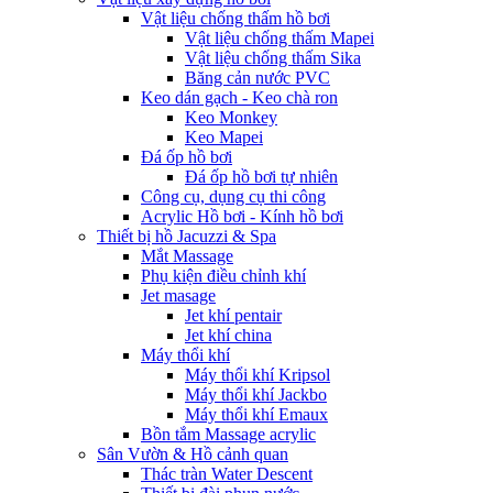
Vật liệu chống thấm hồ bơi
Vật liệu chống thấm Mapei
Vật liệu chống thấm Sika
Băng cản nước PVC
Keo dán gạch - Keo chà ron
Keo Monkey
Keo Mapei
Đá ốp hồ bơi
Đá ốp hồ bơi tự nhiên
Công cụ, dụng cụ thi công
Acrylic Hồ bơi - Kính hồ bơi
Thiết bị hồ Jacuzzi & Spa
Mắt Massage
Phụ kiện điều chỉnh khí
Jet masage
Jet khí pentair
Jet khí china
Máy thổi khí
Máy thổi khí Kripsol
Máy thổi khí Jackbo
Máy thổi khí Emaux
Bồn tắm Massage acrylic
Sân Vườn & Hồ cảnh quan
Thác tràn Water Descent