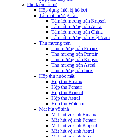
Phụ kiện hồ bơi
Hộp đựng thiết bị hồ bơi
Tấm lót mương tràn
Tấm lót mương tràn Kripsol
Tấm lót mương tràn Astral
Tấm lót mương tràn China
Tấm lót mương tràn Việt Nam
Thu mương tràn
Thu mương tràn Emaux
Thu mương tràn Pentair
Thu mương tràn Kripsol
Thu mương tràn Astral
Thu mương tràn Inox
Hôp thu nước mặt
Hộp thu Emaux
Hộp thu Pentair
Hộp thu Kripsol
Hộp thu Astral
Hộp thu Waterco
Mắt hút vệ sinh
Mắt hút vệ sinh Emaux
Mắt hút vệ sinh Pentair
Mắt hút vệ sinh Kripsol
Mắt hút vệ sinh Astral
Mắt hút vệ sinh Inox