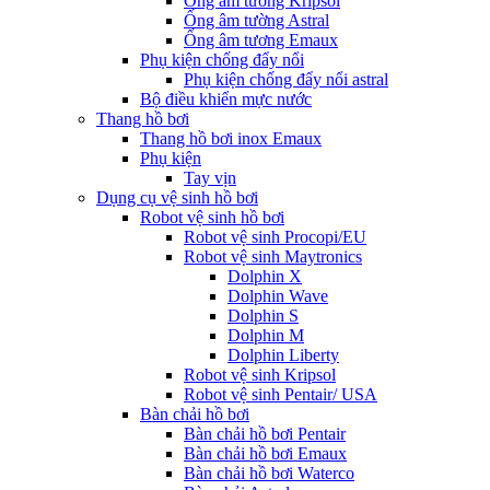
Ống âm tường Kripsol
Ống âm tường Astral
Ống âm tương Emaux
Phụ kiện chống đẩy nổi
Phụ kiện chống đẩy nổi astral
Bộ điều khiển mực nước
Thang hồ bơi
Thang hồ bơi inox Emaux
Phụ kiện
Tay vịn
Dụng cụ vệ sinh hồ bơi
Robot vệ sinh hồ bơi
Robot vệ sinh Procopi/EU
Robot vệ sinh Maytronics
Dolphin X
Dolphin Wave
Dolphin S
Dolphin M
Dolphin Liberty
Robot vệ sinh Kripsol
Robot vệ sinh Pentair/ USA
Bàn chải hồ bơi
Bàn chải hồ bơi Pentair
Bàn chải hồ bơi Emaux
Bàn chải hồ bơi Waterco