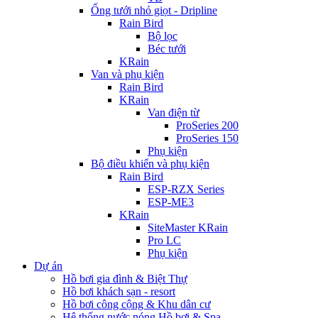
Ống tưới nhỏ giọt - Dripline
Rain Bird
Bộ lọc
Béc tưới
KRain
Van và phụ kiện
Rain Bird
KRain
Van điện từ
ProSeries 200
ProSeries 150
Phụ kiện
Bộ điều khiển và phụ kiện
Rain Bird
ESP-RZX Series
ESP-ME3
KRain
SiteMaster KRain
Pro LC
Phụ kiện
Dự án
Hồ bơi gia đình & Biệt Thự
Hồ bơi khách sạn - resort
Hồ bơi công cộng & Khu dân cư
Hệ thống nước nóng Hồ bơi & Spa