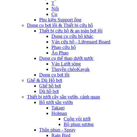
T
Nối
Co
Phụ kiện Support ống
Dụng cụ bơi lội & Thiết bị cứu hộ
Thiết bị cứu hộ & an toàn bơi lội
Dụng cụ cứu hộ khác
Ván cứu hộ - Lifeguard Board
Phao cứu hộ
Áo Phao
Dụng cụ thể thao dưới nước
Ván Lướt sóng
Thuyền chèoKayak
Dụng cụ bơi lội
Ghế & Dù Hồ bơi
Ghế hồ bơi
Dù hồ bơi
Thiết bị tưới cây sân vườn, cảnh quan
Bộ tưới sân vườn
Takagi
Holman
Cuộn vòi tưới
Bộ phun sương
Thân phun - Spray
Rain Bird