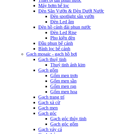
Thiết bị đài phun nước
Máy bơm bể lọc
Đèn Sân Vườn & Đèn Dưới Nước
Đèn spotlight sân vườn
Đèn Led âm
Đèn hồ cảnh đài phun nước
Đèn Led Rise
Phụ kiện đèn
Đầu phun bể cảnh
Bình lọc bể cảnh
Gạch mosaic - gạch hồ bơi
Gạch thuỷ tinh
Thuỷ tinh ánh kim
Gạch gốm
Gốm men trơn
Gốm men sần
Gốm men rạn
Gốm men hoa
Gạch trang trí
Gạch xà cừ
Gạch men
Gạch góc
Gạch góc thủy tinh
Gạch góc gốm
Gạch vảy cá