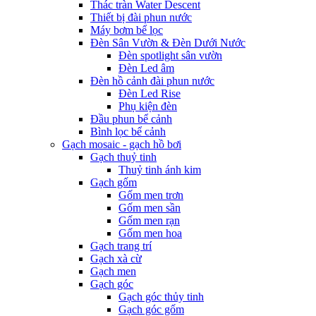
Thác tràn Water Descent
Thiết bị đài phun nước
Máy bơm bể lọc
Đèn Sân Vườn & Đèn Dưới Nước
Đèn spotlight sân vườn
Đèn Led âm
Đèn hồ cảnh đài phun nước
Đèn Led Rise
Phụ kiện đèn
Đầu phun bể cảnh
Bình lọc bể cảnh
Gạch mosaic - gạch hồ bơi
Gạch thuỷ tinh
Thuỷ tinh ánh kim
Gạch gốm
Gốm men trơn
Gốm men sần
Gốm men rạn
Gốm men hoa
Gạch trang trí
Gạch xà cừ
Gạch men
Gạch góc
Gạch góc thủy tinh
Gạch góc gốm