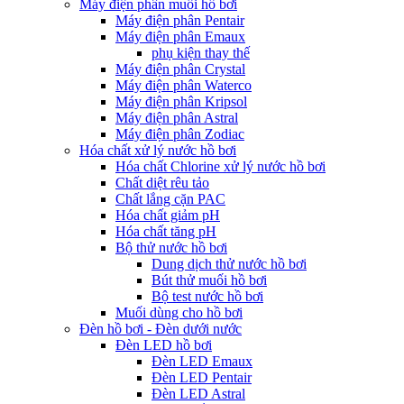
Máy điện phân muối hồ bơi
Máy điện phân Pentair
Máy điện phân Emaux
phụ kiện thay thế
Máy điện phân Crystal
Máy điện phân Waterco
Máy điện phân Kripsol
Máy điện phân Astral
Máy điện phân Zodiac
Hóa chất xử lý nước hồ bơi
Hóa chất Chlorine xử lý nước hồ bơi
Chất diệt rêu tảo
Chất lắng cặn PAC
Hóa chất giảm pH
Hóa chất tăng pH
Bộ thử nước hồ bơi
Dung dịch thử nước hồ bơi
Bút thử muối hồ bơi
Bộ test nước hồ bơi
Muối dùng cho hồ bơi
Đèn hồ bơi - Đèn dưới nước
Đèn LED hồ bơi
Đèn LED Emaux
Đèn LED Pentair
Đèn LED Astral