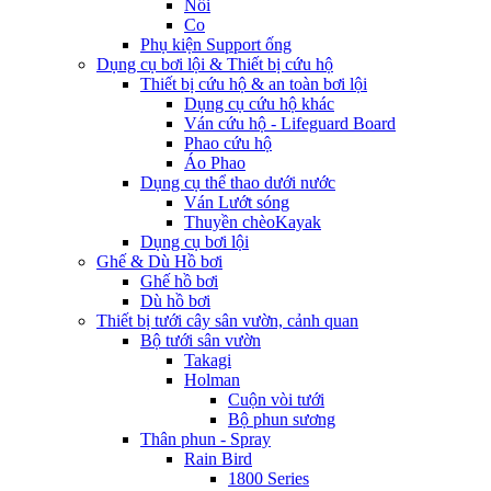
Nối
Co
Phụ kiện Support ống
Dụng cụ bơi lội & Thiết bị cứu hộ
Thiết bị cứu hộ & an toàn bơi lội
Dụng cụ cứu hộ khác
Ván cứu hộ - Lifeguard Board
Phao cứu hộ
Áo Phao
Dụng cụ thể thao dưới nước
Ván Lướt sóng
Thuyền chèoKayak
Dụng cụ bơi lội
Ghế & Dù Hồ bơi
Ghế hồ bơi
Dù hồ bơi
Thiết bị tưới cây sân vườn, cảnh quan
Bộ tưới sân vườn
Takagi
Holman
Cuộn vòi tưới
Bộ phun sương
Thân phun - Spray
Rain Bird
1800 Series