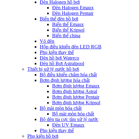
Đèn Halogen hồ bơi
Đèn Halogen Emaux
Đèn Halogen Pentair
Biến thế đèn hồ bơi
Biến thế Emaux
Biến thế Kripsol
Biến thế china
Vỏ đèn
Hộp điều khiển đèn LED RGB
Phụ kiện thay thế
Đèn hồ bơi Waterco
Đèn hồ Bơi Astralpool
Thiết bị xử lý nước hồ bơi
Bộ điều khiển châm hóa chất
Bơm định lượng hóa chất
Bơm định lượng Emaux
Bơm định lượng Astral
Bơm định lượng Pentair
Bơm định lượng Kripsol
Bộ mài mòn hóa chất
Bộ mài mòn hóa chất
Bộ đèn tia cực tím xử lý nước
Đèn UV Emaux
Phụ kiện thay thế
Phụ kiện hồ bơi