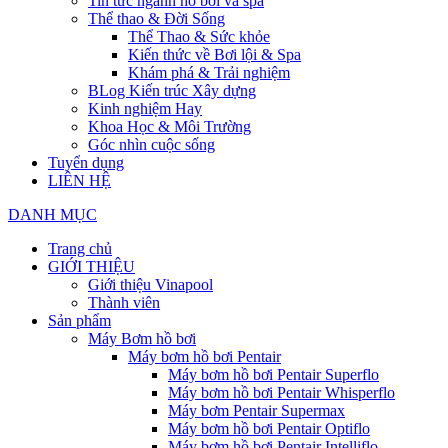
Tin tức ngành hồ bơi và spa
Thể thao & Đời Sống
Thể Thao & Sức khỏe
Kiến thức về Bơi lội & Spa
Khám phá & Trải nghiệm
BLog Kiến trúc Xây dựng
Kinh nghiệm Hay
Khoa Học & Môi Trường
Góc nhìn cuộc sống
Tuyển dụng
LIÊN HỆ
DANH MỤC
Trang chủ
GIỚI THIỆU
Giới thiệu Vinapool
Thành viên
Sản phẩm
Máy Bơm hồ bơi
Máy bơm hồ bơi Pentair
Máy bơm hồ bơi Pentair Superflo
Máy bơm hồ bơi Pentair Whisperflo
Máy bơm Pentair Supermax
Máy bơm hồ bơi Pentair Optiflo
Máy bơm hồ bơi Pentair Intelliflo