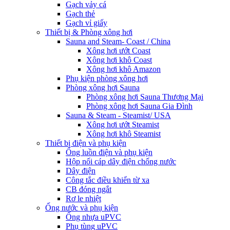
Gạch vảy cá
Gạch thẻ
Gạch vỉ giấy
Thiết bị & Phòng xông hơi
Sauna and Steam- Coast / China
Xông hơi ướt Coast
Xông hơi khô Coast
Xông hơi khô Amazon
Phụ kiện phòng xông hơi
Phòng xông hơi Sauna
Phòng xông hơi Sauna Thương Mại
Phòng xông hơi Sauna Gia Đình
Sauna & Steam - Steamist/ USA
Xông hơi ướt Steamist
Xông hơi khô Steamist
Thiết bị điện và phụ kiện
Ống luồn điện và phụ kiện
Hộp nối cáp dây điện chống nước
Dây điện
Công tắc điều khiển từ xa
CB đóng ngắt
Rơ le nhiệt
Ống nước và phụ kiện
Ống nhựa uPVC
Phụ tùng uPVC