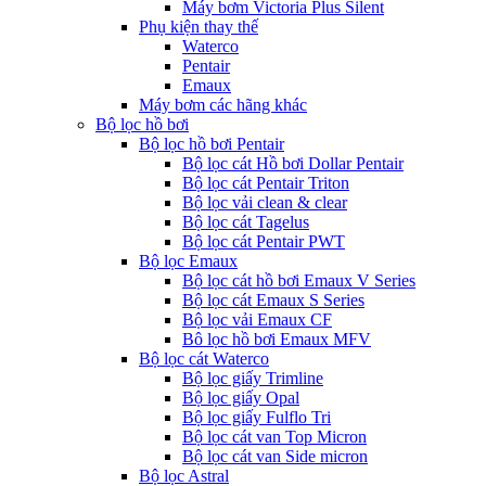
Máy bơm Victoria Plus Silent
Phụ kiện thay thế
Waterco
Pentair
Emaux
Máy bơm các hãng khác
Bộ lọc hồ bơi
Bộ lọc hồ bơi Pentair
Bộ lọc cát Hồ bơi Dollar Pentair
Bộ lọc cát Pentair Triton
Bộ lọc vải clean & clear
Bộ lọc cát Tagelus
Bộ lọc cát Pentair PWT
Bộ lọc Emaux
Bộ lọc cát hồ bơi Emaux V Series
Bộ lọc cát Emaux S Series
Bộ lọc vải Emaux CF
Bô lọc hồ bơi Emaux MFV
Bộ lọc cát Waterco
Bộ lọc giấy Trimline
Bộ lọc giấy Opal
Bộ lọc giấy Fulflo Tri
Bộ lọc cát van Top Micron
Bộ lọc cát van Side micron
Bộ lọc Astral