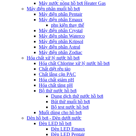
Máy nước nóng hồ bơi Heater Gas
Máy điện phân muối hồ bơi
Máy điện phân Pentair
Máy điện phân Emaux
phụ kiện thay thế
Máy điện phân Crystal
Máy điện phân Waterco
Máy điện phân Kripsol
Máy điện phân Astral
Máy điện phân Zodiac
Hóa chất xử lý nước hồ bơi
Hóa chất Chlorine xử lý nước hồ bơi
Chất diệt rêu tảo
Chất lắng cặn PAC
Hóa chất giảm pH
Hóa chất tăng pH
Bộ thử nước hồ bơi
Dung dịch thử nước hồ bơi
Bút thử muối hồ bơi
Bộ test nước hồ bơi
Muối dùng cho hồ bơi
Đèn hồ bơi - Đèn dưới nước
Đèn LED hồ bơi
Đèn LED Emaux
Đèn LED Pentair