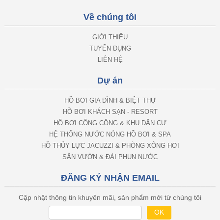
Về chúng tôi
GIỚI THIỆU
TUYỂN DỤNG
LIÊN HỆ
Dự án
HỒ BƠI GIA ĐÌNH & BIỆT THỰ
HỒ BƠI KHÁCH SẠN - RESORT
HỒ BƠI CÔNG CỘNG & KHU DÂN CƯ
HỆ THỐNG NƯỚC NÓNG HỒ BƠI & SPA
HỒ THỦY LỰC JACUZZI & PHÒNG XÔNG HƠI
SÂN VƯỜN & ĐÀI PHUN NƯỚC
ĐĂNG KÝ NHẬN EMAIL
Cập nhật thông tin khuyên mãi, sản phẩm mới từ chúng tôi