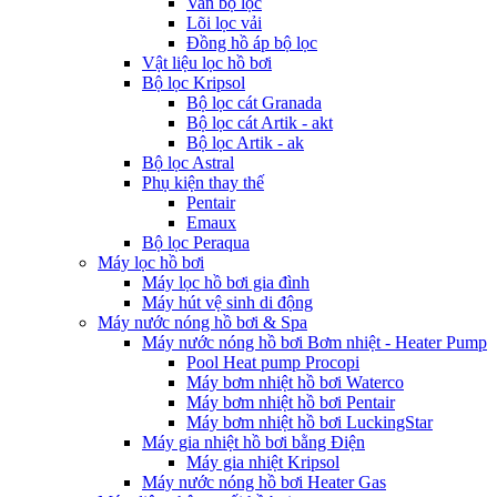
Van bộ lọc
Lõi lọc vải
Đồng hồ áp bộ lọc
Vật liệu lọc hồ bơi
Bộ lọc Kripsol
Bộ lọc cát Granada
Bộ lọc cát Artik - akt
Bộ lọc Artik - ak
Bộ lọc Astral
Phụ kiện thay thế
Pentair
Emaux
Bộ lọc Peraqua
Máy lọc hồ bơi
Máy lọc hồ bơi gia đình
Máy hút vệ sinh di động
Máy nước nóng hồ bơi & Spa
Máy nước nóng hồ bơi Bơm nhiệt - Heater Pump
Pool Heat pump Procopi
Máy bơm nhiệt hồ bơi Waterco
Máy bơm nhiệt hồ bơi Pentair
Máy bơm nhiệt hồ bơi LuckingStar
Máy gia nhiệt hồ bơi bằng Điện
Máy gia nhiệt Kripsol
Máy nước nóng hồ bơi Heater Gas