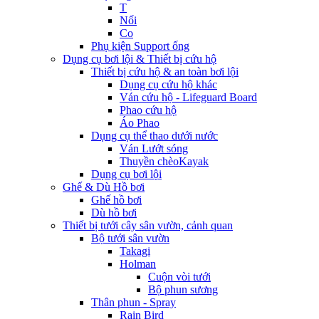
T
Nối
Co
Phụ kiện Support ống
Dụng cụ bơi lội & Thiết bị cứu hộ
Thiết bị cứu hộ & an toàn bơi lội
Dụng cụ cứu hộ khác
Ván cứu hộ - Lifeguard Board
Phao cứu hộ
Áo Phao
Dụng cụ thể thao dưới nước
Ván Lướt sóng
Thuyền chèoKayak
Dụng cụ bơi lội
Ghế & Dù Hồ bơi
Ghế hồ bơi
Dù hồ bơi
Thiết bị tưới cây sân vườn, cảnh quan
Bộ tưới sân vườn
Takagi
Holman
Cuộn vòi tưới
Bộ phun sương
Thân phun - Spray
Rain Bird