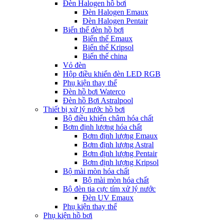
Đèn Halogen hồ bơi
Đèn Halogen Emaux
Đèn Halogen Pentair
Biến thế đèn hồ bơi
Biến thế Emaux
Biến thế Kripsol
Biến thế china
Vỏ đèn
Hộp điều khiển đèn LED RGB
Phụ kiện thay thế
Đèn hồ bơi Waterco
Đèn hồ Bơi Astralpool
Thiết bị xử lý nước hồ bơi
Bộ điều khiển châm hóa chất
Bơm định lượng hóa chất
Bơm định lượng Emaux
Bơm định lượng Astral
Bơm định lượng Pentair
Bơm định lượng Kripsol
Bộ mài mòn hóa chất
Bộ mài mòn hóa chất
Bộ đèn tia cực tím xử lý nước
Đèn UV Emaux
Phụ kiện thay thế
Phụ kiện hồ bơi