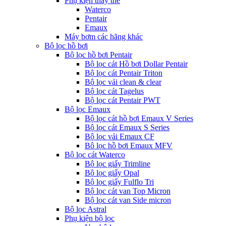
Phụ kiện thay thế
Waterco
Pentair
Emaux
Máy bơm các hãng khác
Bộ lọc hồ bơi
Bộ lọc hồ bơi Pentair
Bộ lọc cát Hồ bơi Dollar Pentair
Bộ lọc cát Pentair Triton
Bộ lọc vải clean & clear
Bộ lọc cát Tagelus
Bộ lọc cát Pentair PWT
Bộ lọc Emaux
Bộ lọc cát hồ bơi Emaux V Series
Bộ lọc cát Emaux S Series
Bộ lọc vải Emaux CF
Bô lọc hồ bơi Emaux MFV
Bộ lọc cát Waterco
Bộ lọc giấy Trimline
Bộ lọc giấy Opal
Bộ lọc giấy Fulflo Tri
Bộ lọc cát van Top Micron
Bộ lọc cát van Side micron
Bộ lọc Astral
Phụ kiện bộ lọc