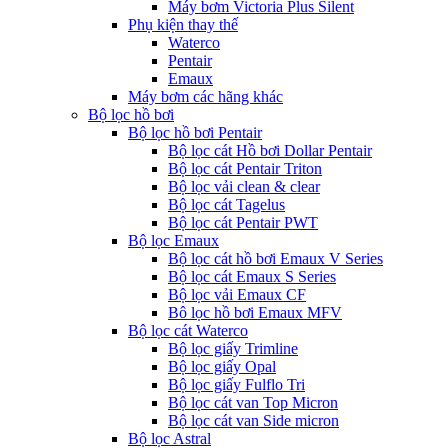
Máy bơm Victoria Plus Silent
Phụ kiện thay thế
Waterco
Pentair
Emaux
Máy bơm các hãng khác
Bộ lọc hồ bơi
Bộ lọc hồ bơi Pentair
Bộ lọc cát Hồ bơi Dollar Pentair
Bộ lọc cát Pentair Triton
Bộ lọc vải clean & clear
Bộ lọc cát Tagelus
Bộ lọc cát Pentair PWT
Bộ lọc Emaux
Bộ lọc cát hồ bơi Emaux V Series
Bộ lọc cát Emaux S Series
Bộ lọc vải Emaux CF
Bô lọc hồ bơi Emaux MFV
Bộ lọc cát Waterco
Bộ lọc giấy Trimline
Bộ lọc giấy Opal
Bộ lọc giấy Fulflo Tri
Bộ lọc cát van Top Micron
Bộ lọc cát van Side micron
Bộ lọc Astral