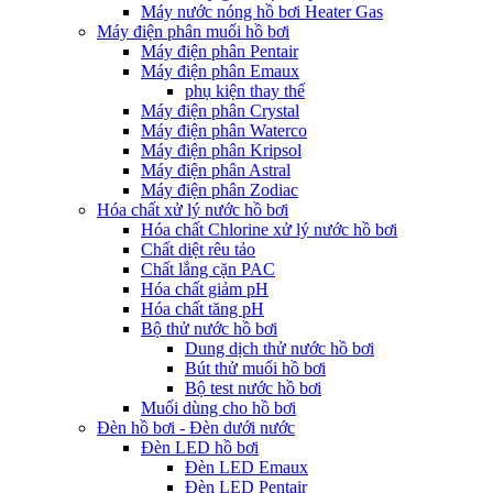
Máy nước nóng hồ bơi Heater Gas
Máy điện phân muối hồ bơi
Máy điện phân Pentair
Máy điện phân Emaux
phụ kiện thay thế
Máy điện phân Crystal
Máy điện phân Waterco
Máy điện phân Kripsol
Máy điện phân Astral
Máy điện phân Zodiac
Hóa chất xử lý nước hồ bơi
Hóa chất Chlorine xử lý nước hồ bơi
Chất diệt rêu tảo
Chất lắng cặn PAC
Hóa chất giảm pH
Hóa chất tăng pH
Bộ thử nước hồ bơi
Dung dịch thử nước hồ bơi
Bút thử muối hồ bơi
Bộ test nước hồ bơi
Muối dùng cho hồ bơi
Đèn hồ bơi - Đèn dưới nước
Đèn LED hồ bơi
Đèn LED Emaux
Đèn LED Pentair