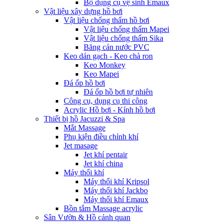
Bộ dụng cụ vệ sinh Emaux
Vật liệu xây dựng hồ bơi
Vật liệu chống thấm hồ bơi
Vật liệu chống thấm Mapei
Vật liệu chống thấm Sika
Băng cản nước PVC
Keo dán gạch - Keo chà ron
Keo Monkey
Keo Mapei
Đá ốp hồ bơi
Đá ốp hồ bơi tự nhiên
Công cụ, dụng cụ thi công
Acrylic Hồ bơi - Kính hồ bơi
Thiết bị hồ Jacuzzi & Spa
Mắt Massage
Phụ kiện điều chỉnh khí
Jet masage
Jet khí pentair
Jet khí china
Máy thổi khí
Máy thổi khí Kripsol
Máy thổi khí Jackbo
Máy thổi khí Emaux
Bồn tắm Massage acrylic
Sân Vườn & Hồ cảnh quan