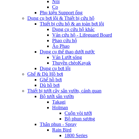
Nối
Co
Phụ kiện Support ống
Dụng cụ bơi lội & Thiết bị cứu hộ
Thiết bị cứu hộ & an toàn bơi lội
Dụng cụ cứu hộ khác
Ván cứu hộ - Lifeguard Board
Phao cứu hộ
Áo Phao
Dụng cụ thể thao dưới nước
Ván Lướt sóng
Thuyền chèoKayak
Dụng cụ bơi lội
Ghế & Dù Hồ bơi
Ghế hồ bơi
Dù hồ bơi
Thiết bị tưới cây sân vườn, cảnh quan
Bộ tưới sân vườn
Takagi
Holman
Cuộn vòi tưới
Bộ phun sương
Thân phun - Spray
Rain Bird
1800 Series