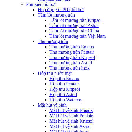
Phụ kiện hồ bơi
Hộp đựng thiết bị hồ bơi
Tấm lót mương tràn
Tấm lót mương tràn Kripsol
Tấm lót mương tràn Astral
Tấm lót mương tràn China
Tấm lót mương tràn Việt Nam
Thu mương tràn
Thu mương tràn Emaux
Thu mương tràn Pentair
Thu mương tràn Kripsol
Thu mương tràn Astral
Thu mương tràn Inox
Hôp thu nước mặt
Hộp thu Emaux
Hộp thu Pentair
Hộp thu Kripsol
Hộp thu Astral
Hộp thu Waterco
Mắt hút vệ sinh
Mắt hút vệ sinh Emaux
Mắt hút vệ sinh Pentair
Mắt hút vệ sinh Kripsol
Mắt hút vệ sinh Astral
Mắt hút vệ sinh Inox