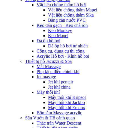
Vật liệu chống thấm hồ bơi
Vật liệu chống thấm Mapei
Vật liệu chống thấm Sika
Băng cản nước PVC
Keo dán gạch - Keo chà ron
Keo Monkey
Keo Mapei
Đá ốp hồ bơi
Đá ốp hồ bơi tự nhiên
Công cụ, dụng cụ thi công
Acrylic Hồ bơi - Kính hồ bơi
Thiết bị hồ Jacuzzi & Spa
Mắt Massage
Phụ kiện điều chỉnh khí
Jet masage
Jet khí pentair
Jet khí china
Máy thổi khí
Máy thổi khí Kripsol
Máy thổi khí Jackbo
Máy thổi khí Emaux
Bồn tắm Massage acrylic
Sân Vườn & Hồ cảnh quan
Thác tràn Water Descent