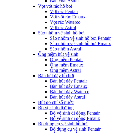
Bàn chải Astral
Vợt vớt rác hồ bơi
Vợt rác Pentair
Vợt vớt rác Emaux
Vợt rác Waterco
Vợt rác Astral
Sào nhôm vệ sinh hồ bơi
Sào nhôm vệ sinh hồ bơi Pentair
Sào nhôm vệ sinh hồ bơi Emaux
Sào nhôm Astral
Ống mềm hút vệ sinh
Ống mềm Pentair
Ống mềm Emaux
Ống mềm Astral
Bàn hút đáy hồ bơi
Bàn hút đáy Pentair
Bàn hút đáy Emaux
Bàn hút đáy Waterco
Bàn hút đáy Astral
Bút đo chỉ số nước
Bộ vệ sinh di động
Bộ vệ sinh di động Pentair
Bộ vệ sinh di động Emaux
Bộ dụng cụ vệ sinh hồ bơi
Bộ dụng cụ vệ sinh Pentair