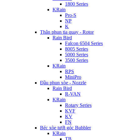
1800 Series
KRain
Pro-S
NP
K
Thân phun tia quay - Rotor
Rain Bird
Falcon 6504 Series
8005 Series
5000 Series
3500 Series
KRain
RPS
MiniPro
Đầu phun xòe - Nozzle
Rain Bird
R-VAN
KRain
Rotary Series
KVF
KV
FN
Béc xòe tưới góc Bubbler
KRain
TB