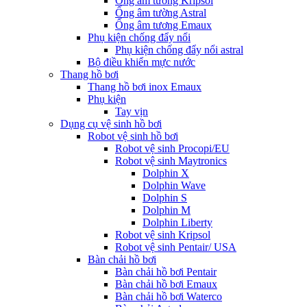
Ống âm tường Kripsol
Ống âm tường Astral
Ống âm tương Emaux
Phụ kiện chống đẩy nổi
Phụ kiện chống đẩy nổi astral
Bộ điều khiển mực nước
Thang hồ bơi
Thang hồ bơi inox Emaux
Phụ kiện
Tay vịn
Dụng cụ vệ sinh hồ bơi
Robot vệ sinh hồ bơi
Robot vệ sinh Procopi/EU
Robot vệ sinh Maytronics
Dolphin X
Dolphin Wave
Dolphin S
Dolphin M
Dolphin Liberty
Robot vệ sinh Kripsol
Robot vệ sinh Pentair/ USA
Bàn chải hồ bơi
Bàn chải hồ bơi Pentair
Bàn chải hồ bơi Emaux
Bàn chải hồ bơi Waterco