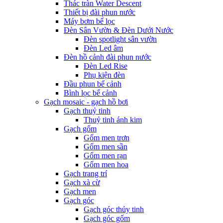
Thác tràn Water Descent
Thiết bị đài phun nước
Máy bơm bể lọc
Đèn Sân Vườn & Đèn Dưới Nước
Đèn spotlight sân vườn
Đèn Led âm
Đèn hồ cảnh đài phun nước
Đèn Led Rise
Phụ kiện đèn
Đầu phun bể cảnh
Bình lọc bể cảnh
Gạch mosaic - gạch hồ bơi
Gạch thuỷ tinh
Thuỷ tinh ánh kim
Gạch gốm
Gốm men trơn
Gốm men sần
Gốm men rạn
Gốm men hoa
Gạch trang trí
Gạch xà cừ
Gạch men
Gạch góc
Gạch góc thủy tinh
Gạch góc gốm