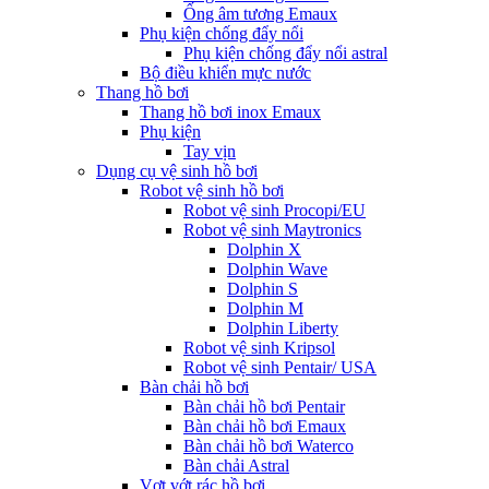
Ống âm tương Emaux
Phụ kiện chống đẩy nổi
Phụ kiện chống đẩy nổi astral
Bộ điều khiển mực nước
Thang hồ bơi
Thang hồ bơi inox Emaux
Phụ kiện
Tay vịn
Dụng cụ vệ sinh hồ bơi
Robot vệ sinh hồ bơi
Robot vệ sinh Procopi/EU
Robot vệ sinh Maytronics
Dolphin X
Dolphin Wave
Dolphin S
Dolphin M
Dolphin Liberty
Robot vệ sinh Kripsol
Robot vệ sinh Pentair/ USA
Bàn chải hồ bơi
Bàn chải hồ bơi Pentair
Bàn chải hồ bơi Emaux
Bàn chải hồ bơi Waterco
Bàn chải Astral
Vợt vớt rác hồ bơi