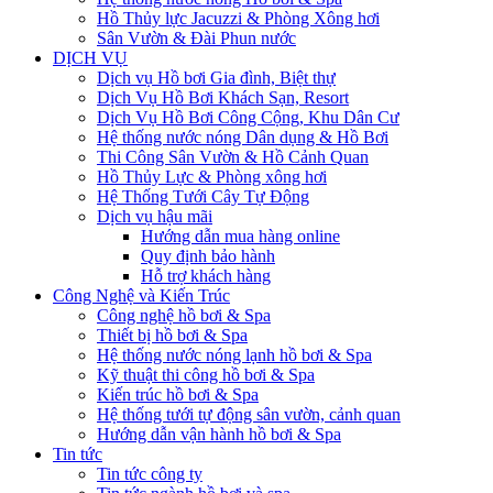
Hồ Thủy lực Jacuzzi & Phòng Xông hơi
Sân Vườn & Đài Phun nước
DỊCH VỤ
Dịch vụ Hồ bơi Gia đình, Biệt thự
Dịch Vụ Hồ Bơi Khách Sạn, Resort
Dịch Vụ Hồ Bơi Công Cộng, Khu Dân Cư
Hệ thống nước nóng Dân dụng & Hồ Bơi
Thi Công Sân Vườn & Hồ Cảnh Quan
Hồ Thủy Lực & Phòng xông hơi
Hệ Thống Tưới Cây Tự Động
Dịch vụ hậu mãi
Hướng dẫn mua hàng online
Quy định bảo hành
Hỗ trợ khách hàng
Công Nghệ và Kiến Trúc
Công nghệ hồ bơi & Spa
Thiết bị hồ bơi & Spa
Hệ thống nước nóng lạnh hồ bơi & Spa
Kỹ thuật thi công hồ bơi & Spa
Kiến trúc hồ bơi & Spa
Hệ thống tưới tự động sân vườn, cảnh quan
Hướng dẫn vận hành hồ bơi & Spa
Tin tức
Tin tức công ty