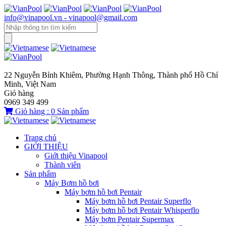
info@vinapool.vn - vinapool@gmail.com
22 Nguyễn Bỉnh Khiêm, Phường Hạnh Thông, Thành phố Hồ Chí
Minh, Việt Nam
Giỏ hàng
0969 349 499
Giỏ hàng :
0
Sản phẩm
Trang chủ
GIỚI THIỆU
Giới thiệu Vinapool
Thành viên
Sản phẩm
Máy Bơm hồ bơi
Máy bơm hồ bơi Pentair
Máy bơm hồ bơi Pentair Superflo
Máy bơm hồ bơi Pentair Whisperflo
Máy bơm Pentair Supermax