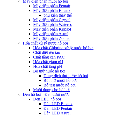
Máy điện phân muối hồ bơi
Máy điện phân Pentair
Máy điện phân Emaux
phụ kiện thay thế
Máy điện phân Crystal
Máy điện phân Waterco
Máy điện phân Kripsol
Máy điện phân Astral
Máy điện phân Zodiac
Hóa chất xử lý nước hồ bơi
Hóa chất Chlorine xử lý nước hồ bơi
Chất diệt rêu tảo
Chất lắng cặn PAC
Hóa chất giảm pH
Hóa chất tăng pH
Bộ thử nước hồ bơi
Dung dịch thử nước hồ bơi
Bút thử muối hồ bơi
Bộ test nước hồ bơi
Muối dùng cho hồ bơi
Đèn hồ bơi - Đèn dưới nước
Đèn LED hồ bơi
Đèn LED Emaux
Đèn LED Pentair
Đèn LED Astral