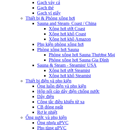
Gạch vảy cá
Gạch thẻ
Gạch vỉ giấy
Thiết bị & Phòng xông hơi
Sauna and Steam- Coast / China
Xông hơi ướt Coast
Xông hơi khô Coast
Xông hơi khô Amazon
Phụ kiện phòng xông hơi
Phòng xông hơi Sauna
Phòng xông hơi Sauna Thương Mại
Phòng xông hơi Sauna Gia Đình
Sauna & Steam - Steamist/ USA
Xông hơi ướt Steamist
Xông hơi khô Steamist
Thiết bị điện và phụ kiện
Ống luồn điện và phụ kiện
Hộp nối cáp dây điện chống nước
Dây điện
Công tắc điều khiển từ xa
CB đóng ngắt
Rơ le nhiệt
Ống nước và phụ kiện
Ống nhựa uPVC
Phụ tùng uPVC