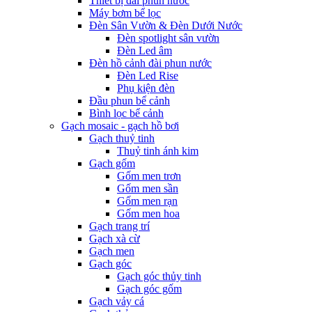
Thiết bị đài phun nước
Máy bơm bể lọc
Đèn Sân Vườn & Đèn Dưới Nước
Đèn spotlight sân vườn
Đèn Led âm
Đèn hồ cảnh đài phun nước
Đèn Led Rise
Phụ kiện đèn
Đầu phun bể cảnh
Bình lọc bể cảnh
Gạch mosaic - gạch hồ bơi
Gạch thuỷ tinh
Thuỷ tinh ánh kim
Gạch gốm
Gốm men trơn
Gốm men sần
Gốm men rạn
Gốm men hoa
Gạch trang trí
Gạch xà cừ
Gạch men
Gạch góc
Gạch góc thủy tinh
Gạch góc gốm
Gạch vảy cá