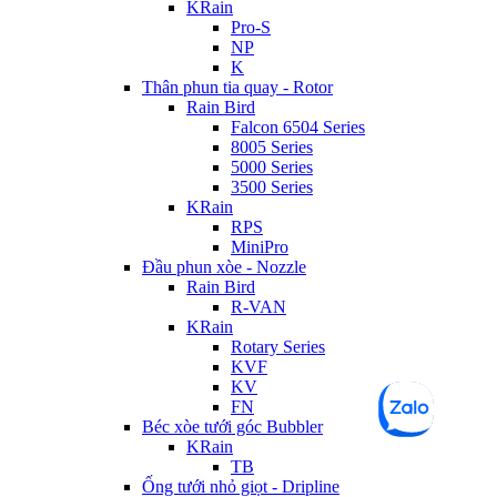
KRain
Pro-S
NP
K
Thân phun tia quay - Rotor
Rain Bird
Falcon 6504 Series
8005 Series
5000 Series
3500 Series
KRain
RPS
MiniPro
Đầu phun xòe - Nozzle
Rain Bird
R-VAN
KRain
Rotary Series
KVF
KV
FN
Béc xòe tưới góc Bubbler
KRain
TB
Ống tưới nhỏ giọt - Dripline