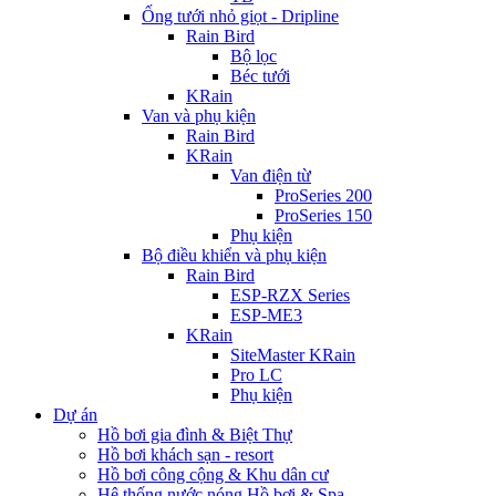
Ống tưới nhỏ giọt - Dripline
Rain Bird
Bộ lọc
Béc tưới
KRain
Van và phụ kiện
Rain Bird
KRain
Van điện từ
ProSeries 200
ProSeries 150
Phụ kiện
Bộ điều khiển và phụ kiện
Rain Bird
ESP-RZX Series
ESP-ME3
KRain
SiteMaster KRain
Pro LC
Phụ kiện
Dự án
Hồ bơi gia đình & Biệt Thự
Hồ bơi khách sạn - resort
Hồ bơi công cộng & Khu dân cư
Hệ thống nước nóng Hồ bơi & Spa