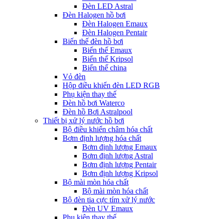
Đèn LED Astral
Đèn Halogen hồ bơi
Đèn Halogen Emaux
Đèn Halogen Pentair
Biến thế đèn hồ bơi
Biến thế Emaux
Biến thế Kripsol
Biến thế china
Vỏ đèn
Hộp điều khiển đèn LED RGB
Phụ kiện thay thế
Đèn hồ bơi Waterco
Đèn hồ Bơi Astralpool
Thiết bị xử lý nước hồ bơi
Bộ điều khiển châm hóa chất
Bơm định lượng hóa chất
Bơm định lượng Emaux
Bơm định lượng Astral
Bơm định lượng Pentair
Bơm định lượng Kripsol
Bộ mài mòn hóa chất
Bộ mài mòn hóa chất
Bộ đèn tia cực tím xử lý nước
Đèn UV Emaux
Phụ kiện thay thế