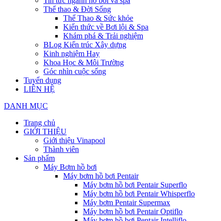
Tin tức ngành hồ bơi và spa
Thể thao & Đời Sống
Thể Thao & Sức khỏe
Kiến thức về Bơi lội & Spa
Khám phá & Trải nghiệm
BLog Kiến trúc Xây dựng
Kinh nghiệm Hay
Khoa Học & Môi Trường
Góc nhìn cuộc sống
Tuyển dụng
LIÊN HỆ
DANH MỤC
Trang chủ
GIỚI THIỆU
Giới thiệu Vinapool
Thành viên
Sản phẩm
Máy Bơm hồ bơi
Máy bơm hồ bơi Pentair
Máy bơm hồ bơi Pentair Superflo
Máy bơm hồ bơi Pentair Whisperflo
Máy bơm Pentair Supermax
Máy bơm hồ bơi Pentair Optiflo
Máy bơm hồ bơi Pentair Intelliflo