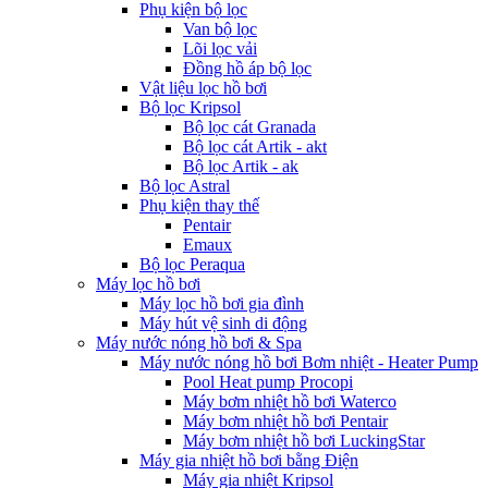
Phụ kiện bộ lọc
Van bộ lọc
Lõi lọc vải
Đồng hồ áp bộ lọc
Vật liệu lọc hồ bơi
Bộ lọc Kripsol
Bộ lọc cát Granada
Bộ lọc cát Artik - akt
Bộ lọc Artik - ak
Bộ lọc Astral
Phụ kiện thay thế
Pentair
Emaux
Bộ lọc Peraqua
Máy lọc hồ bơi
Máy lọc hồ bơi gia đình
Máy hút vệ sinh di động
Máy nước nóng hồ bơi & Spa
Máy nước nóng hồ bơi Bơm nhiệt - Heater Pump
Pool Heat pump Procopi
Máy bơm nhiệt hồ bơi Waterco
Máy bơm nhiệt hồ bơi Pentair
Máy bơm nhiệt hồ bơi LuckingStar
Máy gia nhiệt hồ bơi bằng Điện
Máy gia nhiệt Kripsol