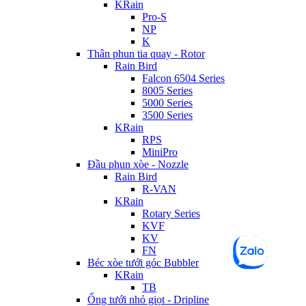
KRain
Pro-S
NP
K
Thân phun tia quay - Rotor
Rain Bird
Falcon 6504 Series
8005 Series
5000 Series
3500 Series
KRain
RPS
MiniPro
Đầu phun xòe - Nozzle
Rain Bird
R-VAN
KRain
Rotary Series
KVF
KV
FN
Béc xòe tưới góc Bubbler
KRain
TB
Ống tưới nhỏ giọt - Dripline