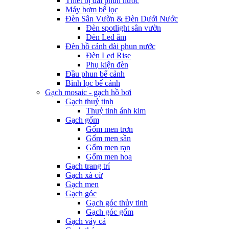
Thiết bị đài phun nước
Máy bơm bể lọc
Đèn Sân Vườn & Đèn Dưới Nước
Đèn spotlight sân vườn
Đèn Led âm
Đèn hồ cảnh đài phun nước
Đèn Led Rise
Phụ kiện đèn
Đầu phun bể cảnh
Bình lọc bể cảnh
Gạch mosaic - gạch hồ bơi
Gạch thuỷ tinh
Thuỷ tinh ánh kim
Gạch gốm
Gốm men trơn
Gốm men sần
Gốm men rạn
Gốm men hoa
Gạch trang trí
Gạch xà cừ
Gạch men
Gạch góc
Gạch góc thủy tinh
Gạch góc gốm
Gạch vảy cá