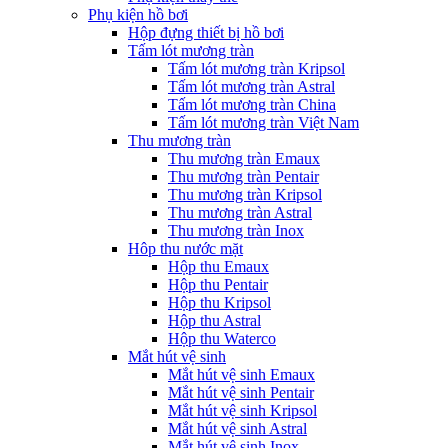
Phụ kiện hồ bơi
Hộp đựng thiết bị hồ bơi
Tấm lót mương tràn
Tấm lót mương tràn Kripsol
Tấm lót mương tràn Astral
Tấm lót mương tràn China
Tấm lót mương tràn Việt Nam
Thu mương tràn
Thu mương tràn Emaux
Thu mương tràn Pentair
Thu mương tràn Kripsol
Thu mương tràn Astral
Thu mương tràn Inox
Hôp thu nước mặt
Hộp thu Emaux
Hộp thu Pentair
Hộp thu Kripsol
Hộp thu Astral
Hộp thu Waterco
Mắt hút vệ sinh
Mắt hút vệ sinh Emaux
Mắt hút vệ sinh Pentair
Mắt hút vệ sinh Kripsol
Mắt hút vệ sinh Astral
Mắt hút vệ sinh Inox