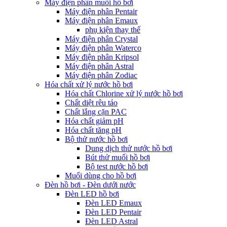
Máy điện phân muối hồ bơi
Máy điện phân Pentair
Máy điện phân Emaux
phụ kiện thay thế
Máy điện phân Crystal
Máy điện phân Waterco
Máy điện phân Kripsol
Máy điện phân Astral
Máy điện phân Zodiac
Hóa chất xử lý nước hồ bơi
Hóa chất Chlorine xử lý nước hồ bơi
Chất diệt rêu tảo
Chất lắng cặn PAC
Hóa chất giảm pH
Hóa chất tăng pH
Bộ thử nước hồ bơi
Dung dịch thử nước hồ bơi
Bút thử muối hồ bơi
Bộ test nước hồ bơi
Muối dùng cho hồ bơi
Đèn hồ bơi - Đèn dưới nước
Đèn LED hồ bơi
Đèn LED Emaux
Đèn LED Pentair
Đèn LED Astral