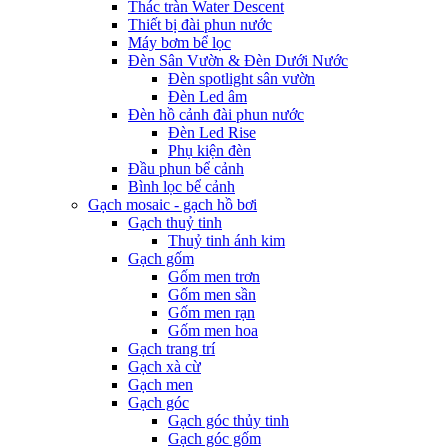
Thác tràn Water Descent
Thiết bị đài phun nước
Máy bơm bể lọc
Đèn Sân Vườn & Đèn Dưới Nước
Đèn spotlight sân vườn
Đèn Led âm
Đèn hồ cảnh đài phun nước
Đèn Led Rise
Phụ kiện đèn
Đầu phun bể cảnh
Bình lọc bể cảnh
Gạch mosaic - gạch hồ bơi
Gạch thuỷ tinh
Thuỷ tinh ánh kim
Gạch gốm
Gốm men trơn
Gốm men sần
Gốm men rạn
Gốm men hoa
Gạch trang trí
Gạch xà cừ
Gạch men
Gạch góc
Gạch góc thủy tinh
Gạch góc gốm