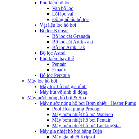
Phụ kiện bộ lọc
Van bộ lọc
Lõi lọc vải
Đồng hồ áp bộ lọc
Vật liệu lọc hồ bơi
Bộ lọc Kripsol
Bộ lọc cát Granada
Bộ lọc cát Artik - akt
Bộ lọc Artik - ak
Bộ lọc Astral
Phụ kiện thay thế
Pentair
Emaux
Bộ lọc Peraqua
Máy lọc hồ bơi
Máy lọc hồ bơi gia đình
Máy hút vệ sinh di động
Máy nước nóng hồ bơi & Spa
Máy nước nóng hồ bơi Bơm nhiệt - Heater Pump
Pool Heat pump Procopi
Máy bơm nhiệt hồ bơi Waterco
Máy bơm nhiệt hồ bơi Pentair
Máy bơm nhiệt hồ bơi LuckingStar
Máy gia nhiệt hồ bơi bằng Điện
Máy gia nhiệt Kripsol