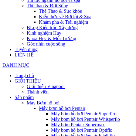
Tin tức ngành hồ bơi và spa
Thể thao & Đời Sống
Thể Thao & Sức khỏe
Kiến thức về Bơi lội & Spa
Khám phá & Trải nghiệm
BLog Kiến trúc Xây dựng
Kinh nghiệm Hay
Khoa Học & Môi Trường
Góc nhìn cuộc sống
Tuyển dụng
LIÊN HỆ
DANH MỤC
Trang chủ
GIỚI THIỆU
Giới thiệu Vinapool
Thành viên
Sản phẩm
Máy Bơm hồ bơi
Máy bơm hồ bơi Pentair
Máy bơm hồ bơi Pentair Superflo
Máy bơm hồ bơi Pentair Whisperflo
Máy bơm Pentair Supermax
Máy bơm hồ bơi Pentair Optiflo
Máy bơm hồ bơi Pentair Intelliflo