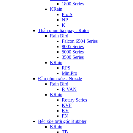
1800 Series
KRain
Pro-S
NP
K
Thân phun tia quay - Rotor
Rain Bird
Falcon 6504 Series
8005 Series
5000 Series
3500 Series
KRain
RPS
MiniPro
Đầu phun xòe - Nozzle
Rain Bird
R-VAN
KRain
Rotary Series
KVF
KV
FN
Béc xòe tưới góc Bubbler
KRain
TB