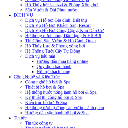
Hồ Thủy lực Jacuzzi & Phòng Xông hơi
Sân Vườn & Đài Phun nước
DỊCH VỤ
Dịch vụ Hồ bơi Gia đình, Biệt thự
Dịch Vụ Hồ Bơi Khách Sạn, Resort
Dịch Vụ Hồ Bơi Công Cộng, Khu Dân Cư
Hệ thống nước nóng Dân dụng & Hồ Bơi
Thi Công Sân Vườn & Hồ Cảnh Quan
Hồ Thủy Lực & Phòng xông hơi
Hệ Thống Tưới Cây Tự Động
Dịch vụ hậu mãi
Hướng dẫn mua hàng online
Quy định bảo hành
Hỗ trợ khách hàng
Công Nghệ và Kiến Trúc
Công nghệ hồ bơi & Spa
Thiết bị hồ bơi & Spa
Hệ thống nước nóng lạnh hồ bơi & Spa
Kỹ thuật thi công hồ bơi & Spa
Kiến trúc hồ bơi & Spa
Hệ thống tưới tự động sân vườn, cảnh quan
Hướng dẫn vận hành hồ bơi & Spa
Tin tức
Tin tức công ty