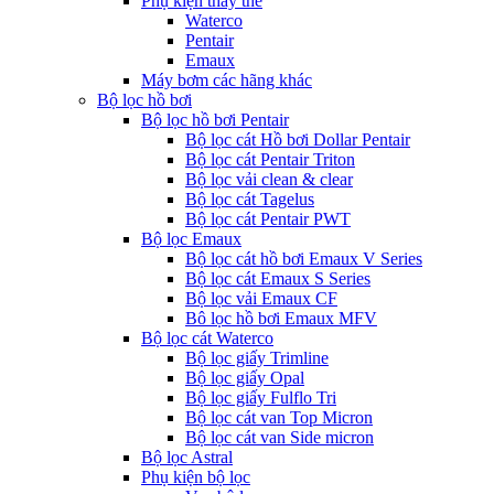
Phụ kiện thay thế
Waterco
Pentair
Emaux
Máy bơm các hãng khác
Bộ lọc hồ bơi
Bộ lọc hồ bơi Pentair
Bộ lọc cát Hồ bơi Dollar Pentair
Bộ lọc cát Pentair Triton
Bộ lọc vải clean & clear
Bộ lọc cát Tagelus
Bộ lọc cát Pentair PWT
Bộ lọc Emaux
Bộ lọc cát hồ bơi Emaux V Series
Bộ lọc cát Emaux S Series
Bộ lọc vải Emaux CF
Bô lọc hồ bơi Emaux MFV
Bộ lọc cát Waterco
Bộ lọc giấy Trimline
Bộ lọc giấy Opal
Bộ lọc giấy Fulflo Tri
Bộ lọc cát van Top Micron
Bộ lọc cát van Side micron
Bộ lọc Astral
Phụ kiện bộ lọc