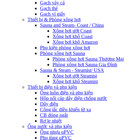
Gạch vảy cá
Gạch thẻ
Gạch vỉ giấy
Thiết bị & Phòng xông hơi
Sauna and Steam- Coast / China
Xông hơi ướt Coast
Xông hơi khô Coast
Xông hơi khô Amazon
Phụ kiện phòng xông hơi
Phòng xông hơi Sauna
Phòng xông hơi Sauna Thương Mại
Phòng xông hơi Sauna Gia Đình
Sauna & Steam - Steamist/ USA
Xông hơi ướt Steamist
Xông hơi khô Steamist
Thiết bị điện và phụ kiện
Ống luồn điện và phụ kiện
Hộp nối cáp dây điện chống nước
Dây điện
Công tắc điều khiển từ xa
CB đóng ngắt
Rơ le nhiệt
Ống nước và phụ kiện
Ống nhựa uPVC
Phụ tùng uPVC