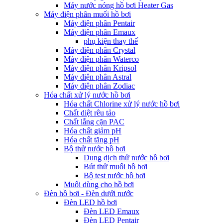
Máy nước nóng hồ bơi Heater Gas
Máy điện phân muối hồ bơi
Máy điện phân Pentair
Máy điện phân Emaux
phụ kiện thay thế
Máy điện phân Crystal
Máy điện phân Waterco
Máy điện phân Kripsol
Máy điện phân Astral
Máy điện phân Zodiac
Hóa chất xử lý nước hồ bơi
Hóa chất Chlorine xử lý nước hồ bơi
Chất diệt rêu tảo
Chất lắng cặn PAC
Hóa chất giảm pH
Hóa chất tăng pH
Bộ thử nước hồ bơi
Dung dịch thử nước hồ bơi
Bút thử muối hồ bơi
Bộ test nước hồ bơi
Muối dùng cho hồ bơi
Đèn hồ bơi - Đèn dưới nước
Đèn LED hồ bơi
Đèn LED Emaux
Đèn LED Pentair