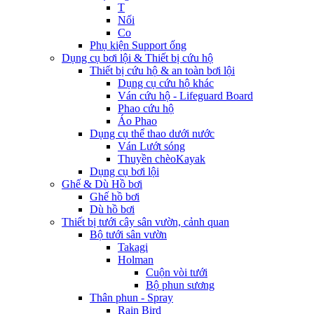
T
Nối
Co
Phụ kiện Support ống
Dụng cụ bơi lội & Thiết bị cứu hộ
Thiết bị cứu hộ & an toàn bơi lội
Dụng cụ cứu hộ khác
Ván cứu hộ - Lifeguard Board
Phao cứu hộ
Áo Phao
Dụng cụ thể thao dưới nước
Ván Lướt sóng
Thuyền chèoKayak
Dụng cụ bơi lội
Ghế & Dù Hồ bơi
Ghế hồ bơi
Dù hồ bơi
Thiết bị tưới cây sân vườn, cảnh quan
Bộ tưới sân vườn
Takagi
Holman
Cuộn vòi tưới
Bộ phun sương
Thân phun - Spray
Rain Bird