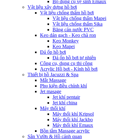
Bộ dụng cụ vệ sinh Emaux
Vật liệu xây dựng hồ bơi
Vật liệu chống thấm hồ bơi
Vật liệu chống thấm Mapei
Vật liệu chống thấm Sika
Băng cản nước PVC
Keo dán gạch - Keo chà ron
Keo Monkey
Keo Mapei
Đá ốp hồ bơi
Đá ốp hồ bơi tự nhiên
Công cụ, dụng cụ thi công
Acrylic Hồ bơi - Kính hồ bơi
Thiết bị hồ Jacuzzi & Spa
Mắt Massage
Phụ kiện điều chỉnh khí
Jet masage
Jet khí pentair
Jet khí china
Máy thổi khí
Máy thổi khí Kripsol
Máy thổi khí Jackbo
Máy thổi khí Emaux
Bồn tắm Massage acrylic
Sân Vườn & Hồ cảnh quan