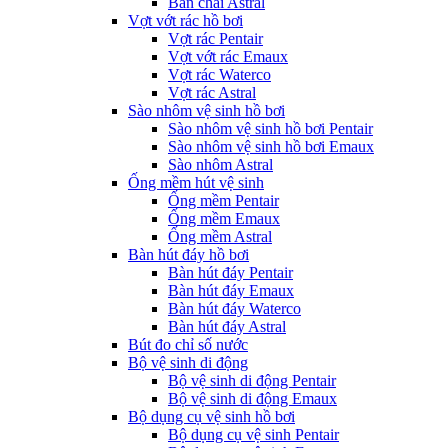
Bàn chải Astral
Vợt vớt rác hồ bơi
Vợt rác Pentair
Vợt vớt rác Emaux
Vợt rác Waterco
Vợt rác Astral
Sào nhôm vệ sinh hồ bơi
Sào nhôm vệ sinh hồ bơi Pentair
Sào nhôm vệ sinh hồ bơi Emaux
Sào nhôm Astral
Ống mềm hút vệ sinh
Ống mềm Pentair
Ống mềm Emaux
Ống mềm Astral
Bàn hút đáy hồ bơi
Bàn hút đáy Pentair
Bàn hút đáy Emaux
Bàn hút đáy Waterco
Bàn hút đáy Astral
Bút đo chỉ số nước
Bộ vệ sinh di động
Bộ vệ sinh di động Pentair
Bộ vệ sinh di động Emaux
Bộ dụng cụ vệ sinh hồ bơi
Bộ dụng cụ vệ sinh Pentair