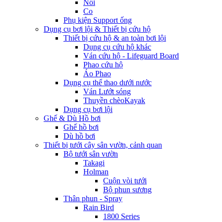
Nối
Co
Phụ kiện Support ống
Dụng cụ bơi lội & Thiết bị cứu hộ
Thiết bị cứu hộ & an toàn bơi lội
Dụng cụ cứu hộ khác
Ván cứu hộ - Lifeguard Board
Phao cứu hộ
Áo Phao
Dụng cụ thể thao dưới nước
Ván Lướt sóng
Thuyền chèoKayak
Dụng cụ bơi lội
Ghế & Dù Hồ bơi
Ghế hồ bơi
Dù hồ bơi
Thiết bị tưới cây sân vườn, cảnh quan
Bộ tưới sân vườn
Takagi
Holman
Cuộn vòi tưới
Bộ phun sương
Thân phun - Spray
Rain Bird
1800 Series