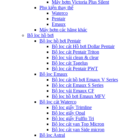
Máy bơm Victoria Plus Silent
Phụ kiện thay thế
Waterco
Pentair
Emaux
Máy bơm các hãng khác
Bộ lọc hồ bơi
Bộ lọc hồ bơi Pentair
Bộ lọc cát Hồ bơi Dollar Pentair
Bộ lọc cát Pentair Triton
Bộ lọc vải clean & clear
Bộ lọc cát Tagelus
Bộ lọc cát Pentair PWT
Bộ lọc Emaux
Bộ lọc cát hồ bơi Emaux V Series
Bộ lọc cát Emaux S Series
Bộ lọc vải Emaux CF
Bô lọc hồ bơi Emaux MFV
Bộ lọc cát Waterco
Bộ lọc giấy Trimline
Bộ lọc giấy Opal
Bộ lọc giấy Fulflo Tri
Bộ lọc cát van Top Micron
Bộ lọc cát van Side micron
Bộ lọc Astral