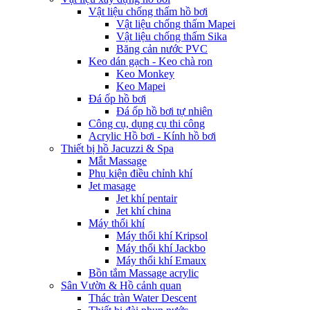
Vật liệu chống thấm hồ bơi
Vật liệu chống thấm Mapei
Vật liệu chống thấm Sika
Băng cản nước PVC
Keo dán gạch - Keo chà ron
Keo Monkey
Keo Mapei
Đá ốp hồ bơi
Đá ốp hồ bơi tự nhiên
Công cụ, dụng cụ thi công
Acrylic Hồ bơi - Kính hồ bơi
Thiết bị hồ Jacuzzi & Spa
Mắt Massage
Phụ kiện điều chỉnh khí
Jet masage
Jet khí pentair
Jet khí china
Máy thổi khí
Máy thổi khí Kripsol
Máy thổi khí Jackbo
Máy thổi khí Emaux
Bồn tắm Massage acrylic
Sân Vườn & Hồ cảnh quan
Thác tràn Water Descent