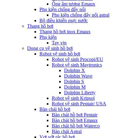
Ống âm tương Emaux
Phụ kiện chống đẩy nổi
Phụ kiện chống đẩy nổi astral
Bộ điều khiển mực nước
Thang hồ bơi
Thang hồ bơi inox Emaux
Phụ kiện
Tay vịn
Dụng cụ vệ sinh hồ bơi
Robot vệ sinh hồ bơi
Robot vệ sinh Procopi/EU
Robot vệ sinh Maytronics
Dolphin X
Dolphin Wave
Dolphin S
Dolphin M
Dolphin Liberty
Robot vệ sinh Kripsol
Robot vệ sinh Pentair/ USA
Bàn chải hồ bơi
Bàn chải hồ bơi Pentair
Bàn chải hồ bơi Emaux
Bàn chải hồ bơi Waterco
Bàn chải Astral
Vợt vớt rác hồ bơi