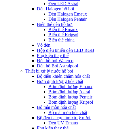
Đèn LED Astral
Đèn Halogen hồ bơi
Đèn Halogen Emaux
Đèn Halogen Pentair
Biến thế đèn hồ bơi
Biến thế Emaux
Biến thế Kripsol
Biến thế china
Vỏ đèn
Hộp điều khiển đèn LED RGB
Phụ kiện thay thế
Đèn hồ bơi Waterco
Đèn hồ Bơi Astralpool
Thiết bị xử lý nước hồ bơi
Bộ điều khiển châm hóa chất
Bơm định lượng hóa chất
Bơm định lượng Emaux
Bơm định lượng Astral
Bơm định lượng Pentair
Bơm định lượng Kripsol
Bộ mài mòn hóa chất
Bộ mài mòn hóa chất
Bộ đèn tia cực tím xử lý nước
Đèn UV Emaux
Phụ kiện thay thế