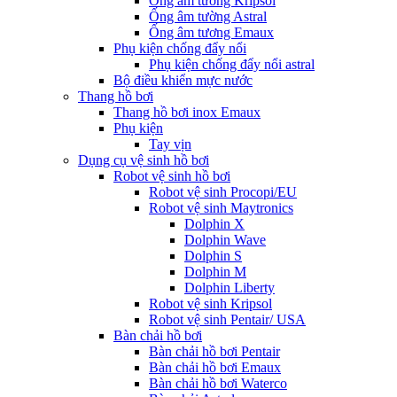
Ống âm tường Kripsol
Ống âm tường Astral
Ống âm tương Emaux
Phụ kiện chống đẩy nổi
Phụ kiện chống đẩy nổi astral
Bộ điều khiển mực nước
Thang hồ bơi
Thang hồ bơi inox Emaux
Phụ kiện
Tay vịn
Dụng cụ vệ sinh hồ bơi
Robot vệ sinh hồ bơi
Robot vệ sinh Procopi/EU
Robot vệ sinh Maytronics
Dolphin X
Dolphin Wave
Dolphin S
Dolphin M
Dolphin Liberty
Robot vệ sinh Kripsol
Robot vệ sinh Pentair/ USA
Bàn chải hồ bơi
Bàn chải hồ bơi Pentair
Bàn chải hồ bơi Emaux
Bàn chải hồ bơi Waterco