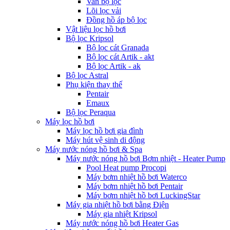
Van bộ lọc
Lõi lọc vải
Đồng hồ áp bộ lọc
Vật liệu lọc hồ bơi
Bộ lọc Kripsol
Bộ lọc cát Granada
Bộ lọc cát Artik - akt
Bộ lọc Artik - ak
Bộ lọc Astral
Phụ kiện thay thế
Pentair
Emaux
Bộ lọc Peraqua
Máy lọc hồ bơi
Máy lọc hồ bơi gia đình
Máy hút vệ sinh di động
Máy nước nóng hồ bơi & Spa
Máy nước nóng hồ bơi Bơm nhiệt - Heater Pump
Pool Heat pump Procopi
Máy bơm nhiệt hồ bơi Waterco
Máy bơm nhiệt hồ bơi Pentair
Máy bơm nhiệt hồ bơi LuckingStar
Máy gia nhiệt hồ bơi bằng Điện
Máy gia nhiệt Kripsol
Máy nước nóng hồ bơi Heater Gas