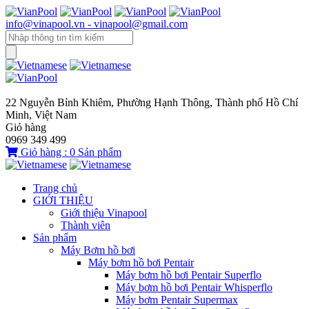
info@vinapool.vn - vinapool@gmail.com
22 Nguyễn Bỉnh Khiêm, Phường Hạnh Thông, Thành phố Hồ Chí
Minh, Việt Nam
Giỏ hàng
0969 349 499
Giỏ hàng :
0
Sản phẩm
Trang chủ
GIỚI THIỆU
Giới thiệu Vinapool
Thành viên
Sản phẩm
Máy Bơm hồ bơi
Máy bơm hồ bơi Pentair
Máy bơm hồ bơi Pentair Superflo
Máy bơm hồ bơi Pentair Whisperflo
Máy bơm Pentair Supermax