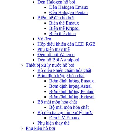
Đèn Halogen hồ bơi
Đèn Halogen Emaux
Đèn Halogen Pentair
Biến thế đèn hồ bơi
Biến thế Emaux
Biến thế Kripsol
Biến thế china
Vỏ đèn
Hộp điều khiển đèn LED RGB
Phụ kiện thay thế
Đèn hồ bơi Waterco
Đèn hồ Bơi Astralpool
Thiết bị xử lý nước hồ bơi
Bộ điều khiển châm hóa chất
Bơm định lượng hóa chất
Bơm định lượng Emaux
Bơm định lượng Astral
Bơm định lượng Pentair
Bơm định lượng Kripsol
Bộ mài mòn hóa chất
Bộ mài mòn hóa chất
Bộ đèn tia cực tím xử lý nước
Đèn UV Emaux
Phụ kiện thay thế
Phụ kiện hồ bơi