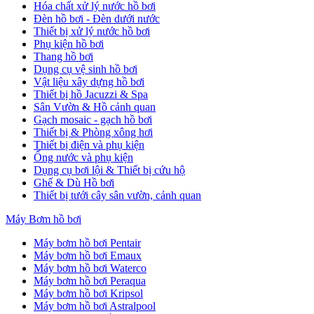
Hóa chất xử lý nước hồ bơi
Đèn hồ bơi - Đèn dưới nước
Thiết bị xử lý nước hồ bơi
Phụ kiện hồ bơi
Thang hồ bơi
Dụng cụ vệ sinh hồ bơi
Vật liệu xây dựng hồ bơi
Thiết bị hồ Jacuzzi & Spa
Sân Vườn & Hồ cảnh quan
Gạch mosaic - gạch hồ bơi
Thiết bị & Phòng xông hơi
Thiết bị điện và phụ kiện
Ống nước và phụ kiện
Dụng cụ bơi lội & Thiết bị cứu hộ
Ghế & Dù Hồ bơi
Thiết bị tưới cây sân vườn, cảnh quan
Máy Bơm hồ bơi
Máy bơm hồ bơi Pentair
Máy bơm hồ bơi Emaux
Máy bơm hồ bơi Waterco
Máy bơm hồ bơi Peraqua
Máy bơm hồ bơi Kripsol
Máy bơm hồ bơi Astralpool