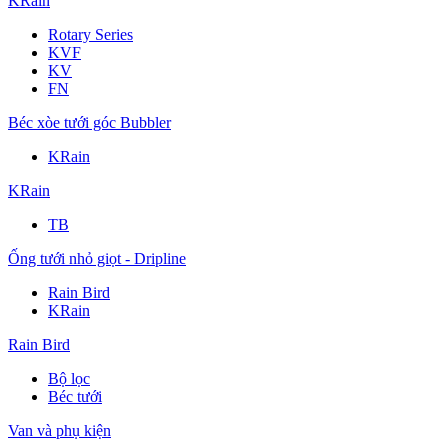
KRain
Rotary Series
KVF
KV
FN
Béc xòe tưới góc Bubbler
KRain
KRain
TB
Ống tưới nhỏ giọt - Dripline
Rain Bird
KRain
Rain Bird
Bộ lọc
Béc tưới
Van và phụ kiện