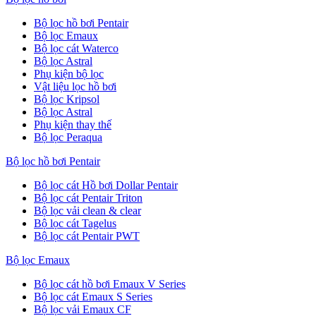
Bộ lọc hồ bơi Pentair
Bộ lọc Emaux
Bộ lọc cát Waterco
Bộ lọc Astral
Phụ kiện bộ lọc
Vật liệu lọc hồ bơi
Bộ lọc Kripsol
Bộ lọc Astral
Phụ kiện thay thế
Bộ lọc Peraqua
Bộ lọc hồ bơi Pentair
Bộ lọc cát Hồ bơi Dollar Pentair
Bộ lọc cát Pentair Triton
Bộ lọc vải clean & clear
Bộ lọc cát Tagelus
Bộ lọc cát Pentair PWT
Bộ lọc Emaux
Bộ lọc cát hồ bơi Emaux V Series
Bộ lọc cát Emaux S Series
Bộ lọc vải Emaux CF