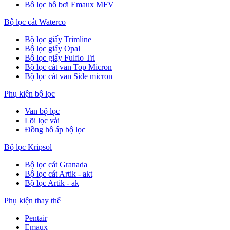
Bô lọc hồ bơi Emaux MFV
Bộ lọc cát Waterco
Bộ lọc giấy Trimline
Bộ lọc giấy Opal
Bộ lọc giấy Fulflo Tri
Bộ lọc cát van Top Micron
Bộ lọc cát van Side micron
Phụ kiện bộ lọc
Van bộ lọc
Lõi lọc vải
Đồng hồ áp bộ lọc
Bộ lọc Kripsol
Bộ lọc cát Granada
Bộ lọc cát Artik - akt
Bộ lọc Artik - ak
Phụ kiện thay thế
Pentair
Emaux