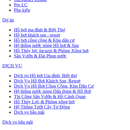
Pro LC
Phụ kiện
Dự án
Hồ bơi gia đình & Biệt Thự
Hồ bơi khách sạn - resort
Hồ bơi công cộng & Khu dân cư
Hệ thống nước nóng Hồ bơi & Spa
Hồ Thủy lực Jacuzzi & Phòng Xông hơi
Sân Vườn & Đài Phun nước
DỊCH VỤ
Dịch vụ Hồ bơi Gia đình, Biệt thự
Dịch Vụ Hồ Bơi Khách Sạn, Resort
Dịch Vụ Hồ Bơi Công Cộng, Khu Dân Cư
Hệ thống nước nóng Dân dụng & Hồ Bơi
Thi Công Sân Vườn & Hồ Cảnh Quan
Hồ Thủy Lực & Phòng xông hơi
Hệ Thống Tưới Cây Tự Động
Dịch vụ hậu mãi
Dịch vụ hậu mãi