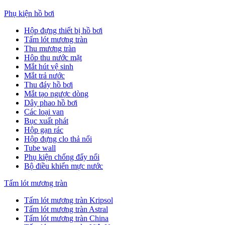
Phụ kiện hồ bơi
Hộp đựng thiết bị hồ bơi
Tấm lót mương tràn
Thu mương tràn
Hôp thu nước mặt
Mắt hút vệ sinh
Mắt trả nước
Thu đáy hồ bơi
Mắt tạo ngược dòng
Dây phao hồ bơi
Các loại van
Bục xuất phát
Hộp gạn rác
Hộp đựng clo thả nổi
Tube wall
Phụ kiện chống đẩy nổi
Bộ điều khiển mực nước
Tấm lót mương tràn
Tấm lót mương tràn Kripsol
Tấm lót mương tràn Astral
Tấm lót mương tràn China