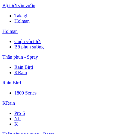
Bộ tưới sân vườn
Takagi
Holman
Holman
Cuộn vòi tưới
Bộ phun sương
Thân phun - Spray
Rain Bird
KRain
Rain Bird
1800 Series
KRain
Pro-S
NP
K