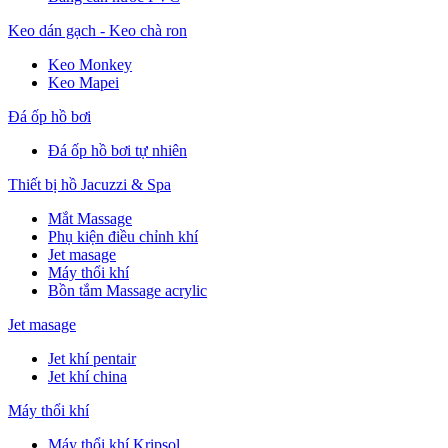
Keo dán gạch - Keo chà ron
Keo Monkey
Keo Mapei
Đá ốp hồ bơi
Đá ốp hồ bơi tự nhiên
Thiết bị hồ Jacuzzi & Spa
Mắt Massage
Phụ kiện điều chỉnh khí
Jet masage
Máy thổi khí
Bồn tắm Massage acrylic
Jet masage
Jet khí pentair
Jet khí china
Máy thổi khí
Máy thổi khí Kripsol