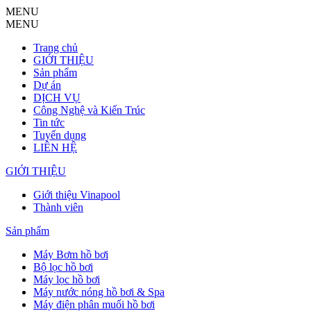
MENU
MENU
Trang chủ
GIỚI THIỆU
Sản phẩm
Dự án
DỊCH VỤ
Công Nghệ và Kiến Trúc
Tin tức
Tuyển dụng
LIÊN HỆ
GIỚI THIỆU
Giới thiệu Vinapool
Thành viên
Sản phẩm
Máy Bơm hồ bơi
Bộ lọc hồ bơi
Máy lọc hồ bơi
Máy nước nóng hồ bơi & Spa
Máy điện phân muối hồ bơi