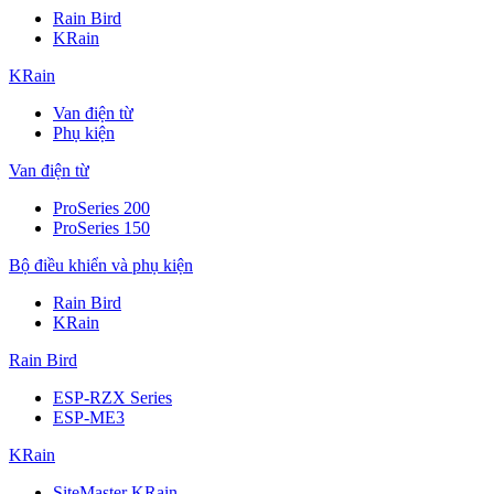
Rain Bird
KRain
KRain
Van điện từ
Phụ kiện
Van điện từ
ProSeries 200
ProSeries 150
Bộ điều khiển và phụ kiện
Rain Bird
KRain
Rain Bird
ESP-RZX Series
ESP-ME3
KRain
SiteMaster KRain