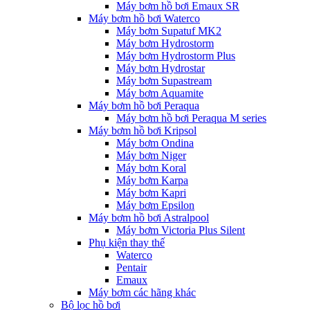
Máy bơm hồ bơi Emaux SR
Máy bơm hồ bơi Waterco
Máy bơm Supatuf MK2
Máy bơm Hydrostorm
Máy bơm Hydrostorm Plus
Máy bơm Hydrostar
Máy bơm Supastream
Máy bơm Aquamite
Máy bơm hồ bơi Peraqua
Máy bơm hồ bơi Peraqua M series
Máy bơm hồ bơi Kripsol
Máy bơm Ondina
Máy bơm Niger
Máy bơm Koral
Máy bơm Karpa
Máy bơm Kapri
Máy bơm Epsilon
Máy bơm hồ bơi Astralpool
Máy bơm Victoria Plus Silent
Phụ kiện thay thế
Waterco
Pentair
Emaux
Máy bơm các hãng khác
Bộ lọc hồ bơi