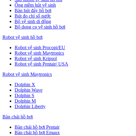
Ống mềm hút vệ sinh
Bàn hút đáy hồ bơi
Bút đo chỉ số nước
Bộ vệ sinh di động
Bộ dụng cụ vệ sinh hồ bơi
Robot vệ sinh hồ bơi
Robot vệ sinh Procopi/EU
Robot vệ sinh Maytronics
Robot vệ sinh Kripsol
Robot vệ sinh Pentair/ USA
Robot vệ sinh Maytronics
Dolphin X
Dolphin Wave
Dolphin S
Dolphin M
Dolphin Liberty
Bàn chải hồ bơi
Bàn chải hồ bơi Pentair
Bàn chải hồ bơi Emaux