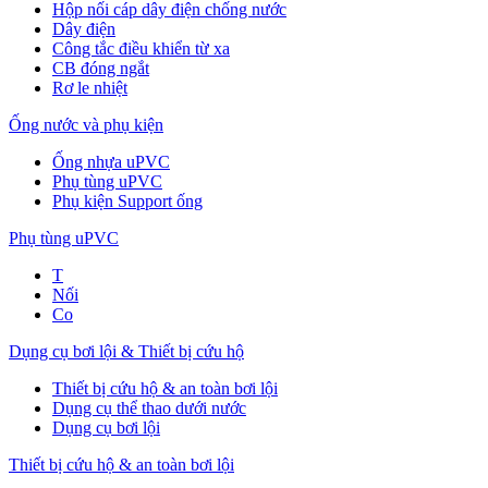
Hộp nối cáp dây điện chống nước
Dây điện
Công tắc điều khiển từ xa
CB đóng ngắt
Rơ le nhiệt
Ống nước và phụ kiện
Ống nhựa uPVC
Phụ tùng uPVC
Phụ kiện Support ống
Phụ tùng uPVC
T
Nối
Co
Dụng cụ bơi lội & Thiết bị cứu hộ
Thiết bị cứu hộ & an toàn bơi lội
Dụng cụ thể thao dưới nước
Dụng cụ bơi lội
Thiết bị cứu hộ & an toàn bơi lội