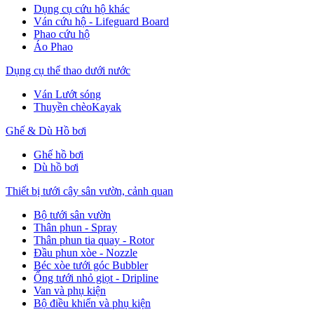
Dụng cụ cứu hộ khác
Ván cứu hộ - Lifeguard Board
Phao cứu hộ
Áo Phao
Dụng cụ thể thao dưới nước
Ván Lướt sóng
Thuyền chèoKayak
Ghế & Dù Hồ bơi
Ghế hồ bơi
Dù hồ bơi
Thiết bị tưới cây sân vườn, cảnh quan
Bộ tưới sân vườn
Thân phun - Spray
Thân phun tia quay - Rotor
Đầu phun xòe - Nozzle
Béc xòe tưới góc Bubbler
Ống tưới nhỏ giọt - Dripline
Van và phụ kiện
Bộ điều khiển và phụ kiện