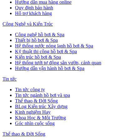
Hướng dẫn mua hàng online
Quy định bảo hành
Hỗ trợ khách hàng
Công Nghệ và Kiến Trúc
Công nghệ hồ bơi & Spa
Thiết bị hồ bơi & Spa
Hệ thống nước nóng lạnh hồ bơi & Spa
Kỹ thuật thi công hồ bơi & Spa
Kiến trúc hồ bơi & Spa
Hệ thống tưới tự động sân vườn, cảnh quan
Hướng dẫn vận hành hồ bơi & Spa
Tin tức
Tin tức công ty
Tin tức ngành hồ bơi và spa
Thể thao & Đời Sống
BLog Kiến trúc Xây dựng
Kinh nghiệm Hay
Khoa Học & Môi Trường
Góc nhìn cuộc sống
Thể thao & Đời Sống