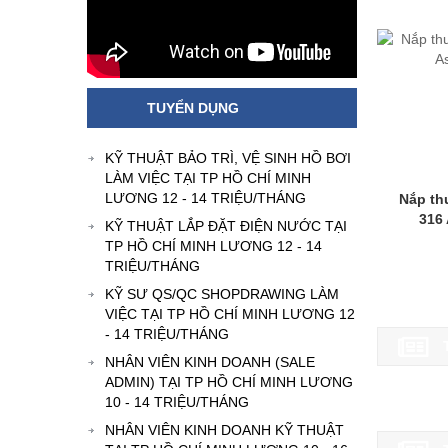
TUYỂN DỤNG
KỸ THUẬT BẢO TRÌ, VỆ SINH HỒ BƠI
LÀM VIỆC TẠI TP HỒ CHÍ MINH
LƯƠNG 12 - 14 TRIỆU/THÁNG
Nắp th
316 
KỸ THUẬT LẮP ĐẶT ĐIỆN NƯỚC TẠI
TP HỒ CHÍ MINH LƯƠNG 12 - 14
TRIỆU/THÁNG
KỸ SƯ QS/QC SHOPDRAWING LÀM
VIỆC TẠI TP HỒ CHÍ MINH LƯƠNG 12
- 14 TRIỆU/THÁNG
NHÂN VIÊN KINH DOANH (SALE
ADMIN) TẠI TP HỒ CHÍ MINH LƯƠNG
10 - 14 TRIỆU/THÁNG
NHÂN VIÊN KINH DOANH KỸ THUẬT