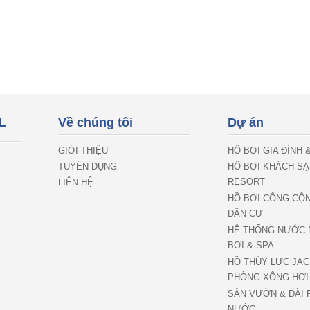
L
Về chúng tôi
Dự án
GIỚI THIỆU
HỒ BƠI GIA ĐÌNH 
TUYỂN DỤNG
HỒ BƠI KHÁCH SẠ
RESORT
LIÊN HỆ
HỒ BƠI CÔNG CỘ
DÂN CƯ
HỆ THỐNG NƯỚC 
BƠI & SPA
HỒ THỦY LỰC JAC
PHÒNG XÔNG HƠI
SÂN VƯỜN & ĐÀI 
NƯỚC