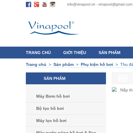
info@vinapool.vn - vinapool@gmail.com
TRANG CHỦ
GIỚI THIỆU
SẢN PHẨM
Trang chủ
>
Sản phẩm
>
Phụ kiện hồ bơi
>
Thu đá
SẢN PHẨM
Máy Bơm hồ bơi
Bộ lọc hồ bơi
Máy lọc hồ bơi
Máy nước nóng hồ bơi & Spa