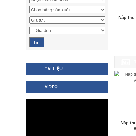
Nắp thu 
TÀI LIỆU
VIDEO
Nắp th
A