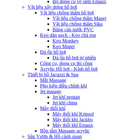
Bộ dụng cụ vệ sinh Emaux
Vật liệu xây dựng hồ bơi
Vật liệu chống thấm hồ bơi
Vật liệu chống thấm Mapei
Vật liệu chống thấm Sika
Băng cản nước PVC
Keo dán gạch - Keo chà ron
Keo Monkey
Keo Mapei
Đá ốp hồ bơi
Đá ốp hồ bơi tự nhiên
Công cụ, dụng cụ thi công
Acrylic Hồ bơi - Kính hồ bơi
Thiết bị hồ Jacuzzi & Spa
Mắt Massage
Phụ kiện điều chỉnh khí
Jet masage
Jet khí pentair
Jet khí china
Máy thổi khí
Máy thổi khí Kripsol
Máy thổi khí Jackbo
Máy thổi khí Emaux
Bồn tắm Massage acrylic
Sân Vườn & Hồ cảnh quan