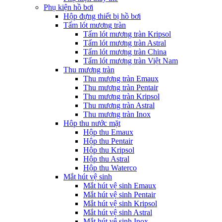
Phụ kiện hồ bơi
Hộp đựng thiết bị hồ bơi
Tấm lót mương tràn
Tấm lót mương tràn Kripsol
Tấm lót mương tràn Astral
Tấm lót mương tràn China
Tấm lót mương tràn Việt Nam
Thu mương tràn
Thu mương tràn Emaux
Thu mương tràn Pentair
Thu mương tràn Kripsol
Thu mương tràn Astral
Thu mương tràn Inox
Hôp thu nước mặt
Hộp thu Emaux
Hộp thu Pentair
Hộp thu Kripsol
Hộp thu Astral
Hộp thu Waterco
Mắt hút vệ sinh
Mắt hút vệ sinh Emaux
Mắt hút vệ sinh Pentair
Mắt hút vệ sinh Kripsol
Mắt hút vệ sinh Astral
Mắt hút vệ sinh Inox