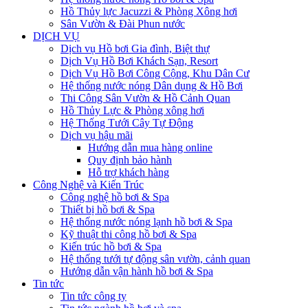
Hồ Thủy lực Jacuzzi & Phòng Xông hơi
Sân Vườn & Đài Phun nước
DỊCH VỤ
Dịch vụ Hồ bơi Gia đình, Biệt thự
Dịch Vụ Hồ Bơi Khách Sạn, Resort
Dịch Vụ Hồ Bơi Công Cộng, Khu Dân Cư
Hệ thống nước nóng Dân dụng & Hồ Bơi
Thi Công Sân Vườn & Hồ Cảnh Quan
Hồ Thủy Lực & Phòng xông hơi
Hệ Thống Tưới Cây Tự Động
Dịch vụ hậu mãi
Hướng dẫn mua hàng online
Quy định bảo hành
Hỗ trợ khách hàng
Công Nghệ và Kiến Trúc
Công nghệ hồ bơi & Spa
Thiết bị hồ bơi & Spa
Hệ thống nước nóng lạnh hồ bơi & Spa
Kỹ thuật thi công hồ bơi & Spa
Kiến trúc hồ bơi & Spa
Hệ thống tưới tự động sân vườn, cảnh quan
Hướng dẫn vận hành hồ bơi & Spa
Tin tức
Tin tức công ty