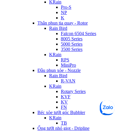
KRain
Pro-S
NP
K
Thân phun tia quay - Rotor
Rain Bird
Falcon 6504 Series
8005 Series
5000 Series
3500 Series
KRain
RPS
MiniPro
Đầu phun xòe - Nozzle
Rain Bird
R-VAN
KRain
Rotary Series
KVF
KV
FN
Béc xòe tưới góc Bubbler
KRain
TB
Ống tưới nhỏ giọt - Dripline