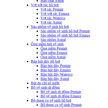
Bàn chải Astral
Vợt vớt rác hồ bơi
Vợt rác Pentair
Vợt vớt rác Emaux
Vợt rác Waterco
Vợt rác Astral
Sào nhôm vệ sinh hồ bơi
Sào nhôm vệ sinh hồ bơi Pentair
Sào nhôm vệ sinh hồ bơi Emaux
Sào nhôm Astral
Ống mềm hút vệ sinh
Ống mềm Pentair
Ống mềm Emaux
Ống mềm Astral
Bàn hút đáy hồ bơi
Bàn hút đáy Pentair
Bàn hút đáy Emaux
Bàn hút đáy Waterco
Bàn hút đáy Astral
Bút đo chỉ số nước
Bộ vệ sinh di động
Bộ vệ sinh di động Pentair
Bộ vệ sinh di động Emaux
Bộ dụng cụ vệ sinh hồ bơi
Bộ dụng cụ vệ sinh Pentair