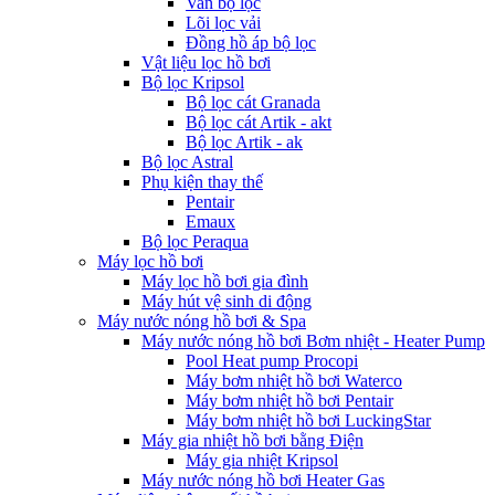
Van bộ lọc
Lõi lọc vải
Đồng hồ áp bộ lọc
Vật liệu lọc hồ bơi
Bộ lọc Kripsol
Bộ lọc cát Granada
Bộ lọc cát Artik - akt
Bộ lọc Artik - ak
Bộ lọc Astral
Phụ kiện thay thế
Pentair
Emaux
Bộ lọc Peraqua
Máy lọc hồ bơi
Máy lọc hồ bơi gia đình
Máy hút vệ sinh di động
Máy nước nóng hồ bơi & Spa
Máy nước nóng hồ bơi Bơm nhiệt - Heater Pump
Pool Heat pump Procopi
Máy bơm nhiệt hồ bơi Waterco
Máy bơm nhiệt hồ bơi Pentair
Máy bơm nhiệt hồ bơi LuckingStar
Máy gia nhiệt hồ bơi bằng Điện
Máy gia nhiệt Kripsol
Máy nước nóng hồ bơi Heater Gas