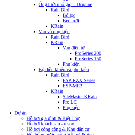
Ống tưới nhỏ giọt - Dripline
Rain Bird
Bộ lọc
Béc tưới
KRain
Van và phụ kiện
Rain Bird
KRain
Van điện từ
ProSeries 200
ProSeries 150
Phụ kiện
Bộ điều khiển và phụ kiện
Rain Bird
ESP-RZX Series
ESP-ME3
KRain
SiteMaster KRain
Pro LC
Phụ kiện
Dự án
Hồ bơi gia đình & Biệt Thự
Hồ bơi khách sạn - resort
Hồ bơi công cộng & Khu dân cư
Hệ thống nước nóng Hồ bơi & Spa