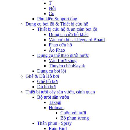
T
Nối
Co
Phụ kiện Support ống
Dụng cụ bơi lội & Thiết bị cứu hộ
Thiết bị cứu hộ & an toàn bơi lội
Dụng cụ cứu hộ khác
Ván cứu hộ - Lifeguard Board
Phao cứu hộ
Áo Phao
Dụng cụ thể thao dưới nước
Ván Lướt sóng
Thuyền chèoKayak
Dụng cụ bơi lội
Ghế & Dù Hồ bơi
Ghế hồ bơi
Dù hồ bơi
Thiết bị tưới cây sân vườn, cảnh quan
Bộ tưới sân vườn
Takagi
Holman
Cuộn vòi tưới
Bộ phun sương
Thân phun - Spray
Rain Bird