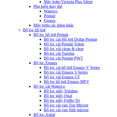
Máy bơm Victoria Plus Silent
Phụ kiện thay thế
Waterco
Pentair
Emaux
Máy bơm các hãng khác
Bộ lọc hồ bơi
Bộ lọc hồ bơi Pentair
Bộ lọc cát Hồ bơi Dollar Pentair
Bộ lọc cát Pentair Triton
Bộ lọc vải clean & clear
Bộ lọc cát Tagelus
Bộ lọc cát Pentair PWT
Bộ lọc Emaux
Bộ lọc cát hồ bơi Emaux V Series
Bộ lọc cát Emaux S Series
Bộ lọc vải Emaux CF
Bô lọc hồ bơi Emaux MFV
Bộ lọc cát Waterco
Bộ lọc giấy Trimline
Bộ lọc giấy Opal
Bộ lọc giấy Fulflo Tri
Bộ lọc cát van Top Micron
Bộ lọc cát van Side micron
Bộ lọc Astral