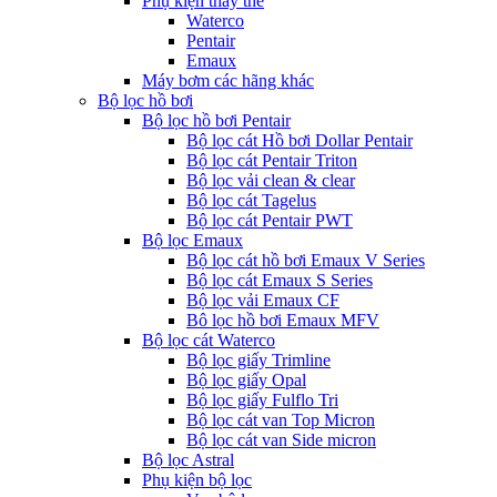
Phụ kiện thay thế
Waterco
Pentair
Emaux
Máy bơm các hãng khác
Bộ lọc hồ bơi
Bộ lọc hồ bơi Pentair
Bộ lọc cát Hồ bơi Dollar Pentair
Bộ lọc cát Pentair Triton
Bộ lọc vải clean & clear
Bộ lọc cát Tagelus
Bộ lọc cát Pentair PWT
Bộ lọc Emaux
Bộ lọc cát hồ bơi Emaux V Series
Bộ lọc cát Emaux S Series
Bộ lọc vải Emaux CF
Bô lọc hồ bơi Emaux MFV
Bộ lọc cát Waterco
Bộ lọc giấy Trimline
Bộ lọc giấy Opal
Bộ lọc giấy Fulflo Tri
Bộ lọc cát van Top Micron
Bộ lọc cát van Side micron
Bộ lọc Astral
Phụ kiện bộ lọc