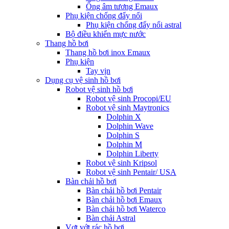
Ống âm tương Emaux
Phụ kiện chống đẩy nổi
Phụ kiện chống đẩy nổi astral
Bộ điều khiển mực nước
Thang hồ bơi
Thang hồ bơi inox Emaux
Phụ kiện
Tay vịn
Dụng cụ vệ sinh hồ bơi
Robot vệ sinh hồ bơi
Robot vệ sinh Procopi/EU
Robot vệ sinh Maytronics
Dolphin X
Dolphin Wave
Dolphin S
Dolphin M
Dolphin Liberty
Robot vệ sinh Kripsol
Robot vệ sinh Pentair/ USA
Bàn chải hồ bơi
Bàn chải hồ bơi Pentair
Bàn chải hồ bơi Emaux
Bàn chải hồ bơi Waterco
Bàn chải Astral
Vợt vớt rác hồ bơi