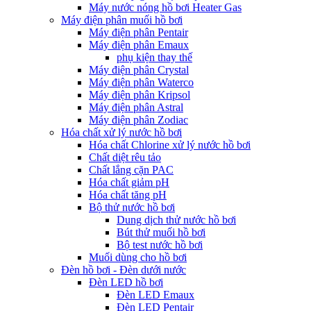
Máy nước nóng hồ bơi Heater Gas
Máy điện phân muối hồ bơi
Máy điện phân Pentair
Máy điện phân Emaux
phụ kiện thay thế
Máy điện phân Crystal
Máy điện phân Waterco
Máy điện phân Kripsol
Máy điện phân Astral
Máy điện phân Zodiac
Hóa chất xử lý nước hồ bơi
Hóa chất Chlorine xử lý nước hồ bơi
Chất diệt rêu tảo
Chất lắng cặn PAC
Hóa chất giảm pH
Hóa chất tăng pH
Bộ thử nước hồ bơi
Dung dịch thử nước hồ bơi
Bút thử muối hồ bơi
Bộ test nước hồ bơi
Muối dùng cho hồ bơi
Đèn hồ bơi - Đèn dưới nước
Đèn LED hồ bơi
Đèn LED Emaux
Đèn LED Pentair