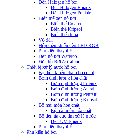
Đèn Halogen hồ bơi
Đèn Halogen Emaux
Đèn Halogen Pentair
Biến thế đèn hồ bơi
Biến thế Emaux
Biến thế Kripsol
Biến thế china
Vỏ đèn
Hộp điều khiển đèn LED RGB
Phụ kiện thay thế
Đèn hồ bơi Waterco
Đèn hồ Bơi Astralpool
Thiết bị xử lý nước hồ bơi
Bộ điều khiển châm hóa chất
Bơm định lượng hóa chất
Bơm định lượng Emaux
Bơm định lượng Astral
Bơm định lượng Pentair
Bơm định lượng Kripsol
Bộ mài mòn hóa chất
Bộ mài mòn hóa chất
Bộ đèn tia cực tím xử lý nước
Đèn UV Emaux
Phụ kiện thay thế
Phụ kiện hồ bơi