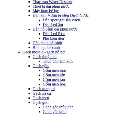
Thác tràn Water Descent
Thiết bị đài phun nước
Máy bơm bể lọc
Đèn Sân Vườn & Đèn Dưới Nước
Đèn spotlight sân vườn
Đèn Led âm
Đèn hồ cảnh đài phun nước
Đèn Led Rise
Phụ kiện đèn
Đầu phun bể cảnh
Bình lọc bể cảnh
Gạch mosaic - gạch hồ bơi
Gạch thuỷ tinh
Thuỷ tinh ánh kim
Gạch gốm
Gốm men trơn
Gốm men sần
Gốm men rạn
Gốm men hoa
Gạch trang trí
Gạch xà cừ
Gạch men
Gạch góc
Gạch góc thủy tinh
Gạch góc gốm