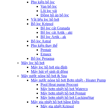
Phụ kiện bộ lọc
Van bộ lọc
Lõi lọc vải
Đồng hồ áp bộ lọc
Vật liệu lọc hồ bơi
Bộ lọc Kripsol
Bộ lọc cát Granada
Bộ lọc cát Artik - akt
Bộ lọc Artik - ak
Bộ lọc Astral
Phụ kiện thay thế
Pentair
Emaux
Bộ lọc Peraqua
Máy lọc hồ bơi
Máy lọc hồ bơi gia đình
Máy hút vệ sinh di động
Máy nước nóng hồ bơi & Spa
Máy nước nóng hồ bơi Bơm nhiệt - Heater Pump
Pool Heat pump Procopi
Máy bơm nhiệt hồ bơi Waterco
Máy bơm nhiệt hồ bơi Pentair
Máy bơm nhiệt hồ bơi LuckingStar
Máy gia nhiệt hồ bơi bằng Điện
Máy gia nhiệt Kripsol