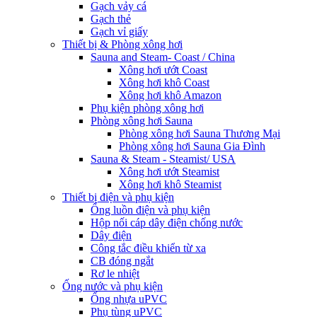
Gạch vảy cá
Gạch thẻ
Gạch vỉ giấy
Thiết bị & Phòng xông hơi
Sauna and Steam- Coast / China
Xông hơi ướt Coast
Xông hơi khô Coast
Xông hơi khô Amazon
Phụ kiện phòng xông hơi
Phòng xông hơi Sauna
Phòng xông hơi Sauna Thương Mại
Phòng xông hơi Sauna Gia Đình
Sauna & Steam - Steamist/ USA
Xông hơi ướt Steamist
Xông hơi khô Steamist
Thiết bị điện và phụ kiện
Ống luồn điện và phụ kiện
Hộp nối cáp dây điện chống nước
Dây điện
Công tắc điều khiển từ xa
CB đóng ngắt
Rơ le nhiệt
Ống nước và phụ kiện
Ống nhựa uPVC
Phụ tùng uPVC