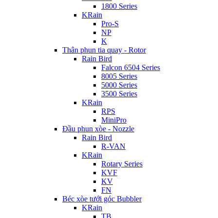
1800 Series
KRain
Pro-S
NP
K
Thân phun tia quay - Rotor
Rain Bird
Falcon 6504 Series
8005 Series
5000 Series
3500 Series
KRain
RPS
MiniPro
Đầu phun xòe - Nozzle
Rain Bird
R-VAN
KRain
Rotary Series
KVF
KV
FN
Béc xòe tưới góc Bubbler
KRain
TB