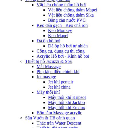
Vật liệu chống thấm hồ bơi
Vật liệu chống thấm Mapei
Vật liệu chống thấm Sika
Băng cản nước PVC
Keo dán gạch - Keo chà ron
Keo Monkey
Keo Mapei
Đá ốp hồ bơi
Đá ốp hồ bơi tự nhiên
Công cụ, dụng cụ thi công
Acrylic Hồ bơi - Kính hồ bơi
Thiết bị hồ Jacuzzi & Spa
Mắt Massage
Phụ kiện điều chỉnh khí
Jet masage
Jet khí pentair
Jet khí china
Máy thổi khí
Máy thổi khí Kripsol
Máy thổi khí Jackbo
Máy thổi khí Emaux
Bồn tắm Massage acrylic
Sân Vườn & Hồ cảnh quan
Thác tràn Water Descent