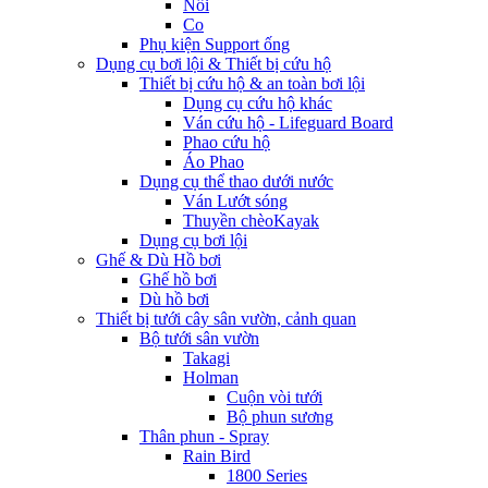
Nối
Co
Phụ kiện Support ống
Dụng cụ bơi lội & Thiết bị cứu hộ
Thiết bị cứu hộ & an toàn bơi lội
Dụng cụ cứu hộ khác
Ván cứu hộ - Lifeguard Board
Phao cứu hộ
Áo Phao
Dụng cụ thể thao dưới nước
Ván Lướt sóng
Thuyền chèoKayak
Dụng cụ bơi lội
Ghế & Dù Hồ bơi
Ghế hồ bơi
Dù hồ bơi
Thiết bị tưới cây sân vườn, cảnh quan
Bộ tưới sân vườn
Takagi
Holman
Cuộn vòi tưới
Bộ phun sương
Thân phun - Spray
Rain Bird
1800 Series