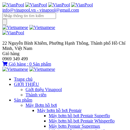
info@vinapool.vn - vinapool@gmail.com
22 Nguyễn Bỉnh Khiêm, Phường Hạnh Thông, Thành phố Hồ Chí
Minh, Việt Nam
Giỏ hàng
0969 349 499
Giỏ hàng :
0
Sản phẩm
Trang chủ
GIỚI THIỆU
Giới thiệu Vinapool
Thành viên
Sản phẩm
Máy Bơm hồ bơi
Máy bơm hồ bơi Pentair
Máy bơm hồ bơi Pentair Superflo
Máy bơm hồ bơi Pentair Whisperflo
Máy bơm Pentair Supermax