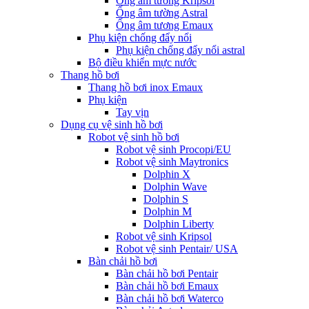
Ống âm tường Kripsol
Ống âm tường Astral
Ống âm tương Emaux
Phụ kiện chống đẩy nổi
Phụ kiện chống đẩy nổi astral
Bộ điều khiển mực nước
Thang hồ bơi
Thang hồ bơi inox Emaux
Phụ kiện
Tay vịn
Dụng cụ vệ sinh hồ bơi
Robot vệ sinh hồ bơi
Robot vệ sinh Procopi/EU
Robot vệ sinh Maytronics
Dolphin X
Dolphin Wave
Dolphin S
Dolphin M
Dolphin Liberty
Robot vệ sinh Kripsol
Robot vệ sinh Pentair/ USA
Bàn chải hồ bơi
Bàn chải hồ bơi Pentair
Bàn chải hồ bơi Emaux
Bàn chải hồ bơi Waterco