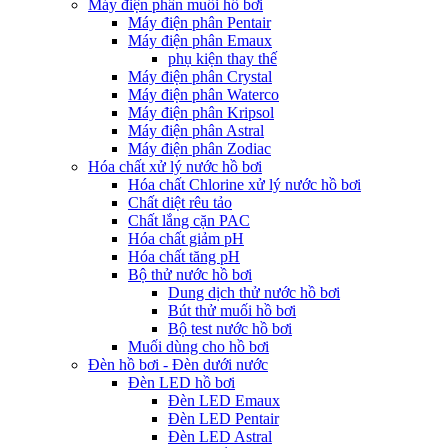
Máy điện phân muối hồ bơi
Máy điện phân Pentair
Máy điện phân Emaux
phụ kiện thay thế
Máy điện phân Crystal
Máy điện phân Waterco
Máy điện phân Kripsol
Máy điện phân Astral
Máy điện phân Zodiac
Hóa chất xử lý nước hồ bơi
Hóa chất Chlorine xử lý nước hồ bơi
Chất diệt rêu tảo
Chất lắng cặn PAC
Hóa chất giảm pH
Hóa chất tăng pH
Bộ thử nước hồ bơi
Dung dịch thử nước hồ bơi
Bút thử muối hồ bơi
Bộ test nước hồ bơi
Muối dùng cho hồ bơi
Đèn hồ bơi - Đèn dưới nước
Đèn LED hồ bơi
Đèn LED Emaux
Đèn LED Pentair
Đèn LED Astral