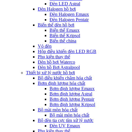
Đèn LED Astral
Đèn Halogen hồ bơi
Đèn Halogen Emaux
Đèn Halogen Pentair
Biến thế đèn hồ bơi
Biến thế Emaux
Biến thế Kripsol
Biến thế china
Vỏ đèn
Hộp điều khiển đèn LED RGB
Phụ kiện thay thế
Đèn hồ bơi Waterco
Đèn hồ Bơi Astralpool
Thiết bị xử lý nước hồ bơi
Bộ điều khiển châm hóa chất
Bơm định lượng hóa chất
Bơm định lượng Emaux
Bơm định lượng Astral
Bơm định lượng Pentair
Bơm định lượng Kripsol
Bộ mài mòn hóa chất
Bộ mài mòn hóa chất
Bộ đèn tia cực tím xử lý nước
Đèn UV Emaux
Phụ kiện thay thế