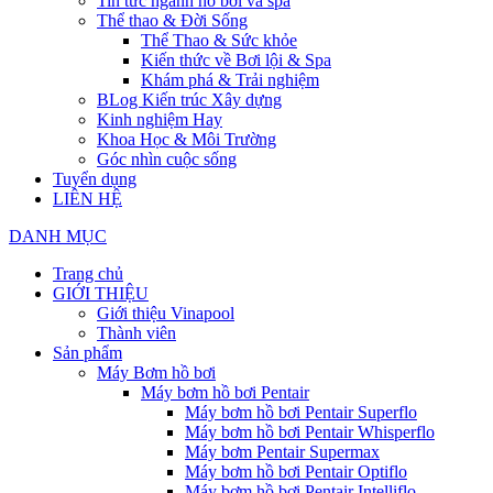
Tin tức ngành hồ bơi và spa
Thể thao & Đời Sống
Thể Thao & Sức khỏe
Kiến thức về Bơi lội & Spa
Khám phá & Trải nghiệm
BLog Kiến trúc Xây dựng
Kinh nghiệm Hay
Khoa Học & Môi Trường
Góc nhìn cuộc sống
Tuyển dụng
LIÊN HỆ
DANH MỤC
Trang chủ
GIỚI THIỆU
Giới thiệu Vinapool
Thành viên
Sản phẩm
Máy Bơm hồ bơi
Máy bơm hồ bơi Pentair
Máy bơm hồ bơi Pentair Superflo
Máy bơm hồ bơi Pentair Whisperflo
Máy bơm Pentair Supermax
Máy bơm hồ bơi Pentair Optiflo
Máy bơm hồ bơi Pentair Intelliflo