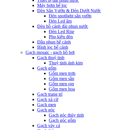
Thiết bị đài phun nước
Máy bơm bể lọc
Đèn Sân Vườn & Đèn Dưới Nước
Đèn spotlight sân vườn
Đèn Led âm
Đèn hồ cảnh đài phun nước
Đèn Led Rise
Phụ kiện đèn
Đầu phun bể cảnh
Bình lọc bể cảnh
Gạch mosaic - gạch hồ bơi
Gạch thuỷ tinh
Thuỷ tinh ánh kim
Gạch gốm
Gốm men trơn
Gốm men sần
Gốm men rạn
Gốm men hoa
Gạch trang trí
Gạch xà cừ
Gạch men
Gạch góc
Gạch góc thủy tinh
Gạch góc gốm
Gạch vảy cá