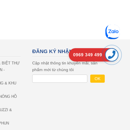
ĐĂNG KÝ NHẬN EMAIL
0969 349 499
Cập nhật thông tin khuyên mãi, sản
& BIỆT THỰ
phẩm mới từ chúng tôi
N -
NG & KHU
NÓNG HỒ
UZZI &
PHUN