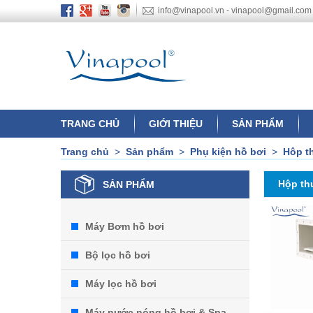
info@vinapool.vn - vinapool@gmail.com
TRANG CHỦ
GIỚI THIỆU
SẢN PHẨM
Trang chủ
>
Sản phẩm
>
Phụ kiện hồ bơi
>
Hôp t
Hộp th
SẢN PHẨM
Máy Bơm hồ bơi
Bộ lọc hồ bơi
Máy lọc hồ bơi
Máy nước nóng hồ bơi & Spa