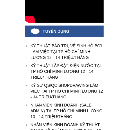
TUYỂN DỤNG
KỸ THUẬT BẢO TRÌ, VỆ SINH HỒ BƠI
LÀM VIỆC TẠI TP HỒ CHÍ MINH
LƯƠNG 12 - 14 TRIỆU/THÁNG
KỸ THUẬT LẮP ĐẶT ĐIỆN NƯỚC TẠI
TP HỒ CHÍ MINH LƯƠNG 12 - 14
TRIỆU/THÁNG
KỸ SƯ QS/QC SHOPDRAWING LÀM
VIỆC TẠI TP HỒ CHÍ MINH LƯƠNG 12
- 14 TRIỆU/THÁNG
NHÂN VIÊN KINH DOANH (SALE
ADMIN) TẠI TP HỒ CHÍ MINH LƯƠNG
10 - 14 TRIỆU/THÁNG
NHÂN VIÊN KINH DOANH KỸ THUẬT