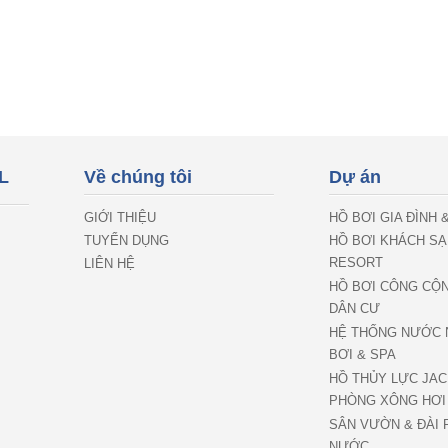
L
Về chúng tôi
Dự án
GIỚI THIỆU
HỒ BƠI GIA ĐÌNH 
TUYỂN DỤNG
HỒ BƠI KHÁCH SẠ
RESORT
LIÊN HỆ
HỒ BƠI CÔNG CỘ
DÂN CƯ
HỆ THỐNG NƯỚC 
BƠI & SPA
HỒ THỦY LỰC JAC
PHÒNG XÔNG HƠI
SÂN VƯỜN & ĐÀI 
NƯỚC