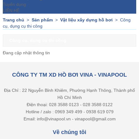
Tuyển dụng
LIÊN HỆ
Trang chủ
>
Sản phẩm
>
Vật liệu xây dựng hồ bơi
>
Công
cụ, dụng cụ thi công
Công cụ, dụng cụ thi công
Đang cập nhật thông tin
CÔNG TY TM XD HỒ BƠI VINA - VINAPOOL
Địa Chỉ : 22 Nguyễn Bỉnh Khiêm, Phường Hạnh Thông, Thành phố
Hồ Chí Minh
Điện thoại: 028 3588 0123 - 028 3588 0122
Hotline / zalo : 0969 349 499 - 0938 619 079
Email: info@vinapool.vn - vinapool@gmail.com
Về chúng tôi