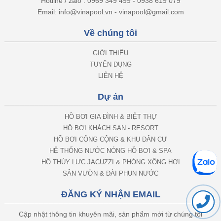
Hotline / zalo : 0969 349 499 - 0938 619 079
Email: info@vinapool.vn - vinapool@gmail.com
Về chúng tôi
GIỚI THIỆU
TUYỂN DỤNG
LIÊN HỆ
Dự án
HỒ BƠI GIA ĐÌNH & BIỆT THỰ
HỒ BƠI KHÁCH SẠN - RESORT
HỒ BƠI CÔNG CỘNG & KHU DÂN CƯ
HỆ THỐNG NƯỚC NÓNG HỒ BƠI & SPA
HỒ THỦY LỰC JACUZZI & PHÒNG XÔNG HƠI
SÂN VƯỜN & ĐÀI PHUN NƯỚC
ĐĂNG KÝ NHẬN EMAIL
Cập nhật thông tin khuyên mãi, sản phẩm mới từ chúng tôi