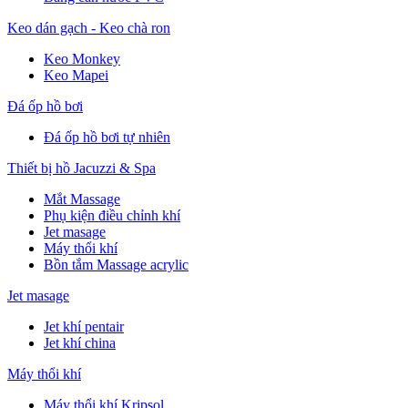
Keo dán gạch - Keo chà ron
Keo Monkey
Keo Mapei
Đá ốp hồ bơi
Đá ốp hồ bơi tự nhiên
Thiết bị hồ Jacuzzi & Spa
Mắt Massage
Phụ kiện điều chỉnh khí
Jet masage
Máy thổi khí
Bồn tắm Massage acrylic
Jet masage
Jet khí pentair
Jet khí china
Máy thổi khí
Máy thổi khí Kripsol