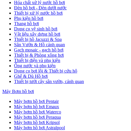
Hóa chất xử lý nước hồ bơi
Đèn hồ bơi - Đèn dưới nước
Thiết bị xử lý nước hồ bơi
Phụ kiện hồ bơi
Thang hồ bơi
Dụng cụ vệ sinh hồ bơi
Vật liệu xây dựng hồ bơi
Thiết bị hồ Jacuzzi & Spa
Sân Vườn & Hồ cảnh quan
Gạch mosaic - gạch hồ bơi
Thiết bị & Phòng xông hơi
Thiết bị điện và phụ kiện
Ống nước và phụ kiện
Dụng cụ bơi lội & Thiết bị cứu hộ
Ghế & Dù Hồ bơi
Thiết bị tưới cây sân vườn, cảnh quan
Máy Bơm hồ bơi
Máy bơm hồ bơi Pentair
Máy bơm hồ bơi Emaux
Máy bơm hồ bơi Waterco
Máy bơm hồ bơi Peraqua
Máy bơm hồ bơi Kripsol
Máy bơm hồ bơi Astralpool