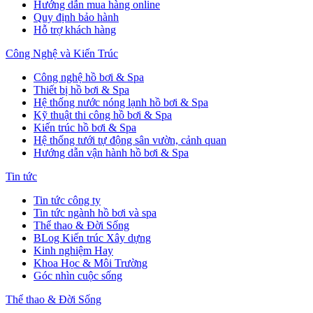
Hướng dẫn mua hàng online
Quy định bảo hành
Hỗ trợ khách hàng
Công Nghệ và Kiến Trúc
Công nghệ hồ bơi & Spa
Thiết bị hồ bơi & Spa
Hệ thống nước nóng lạnh hồ bơi & Spa
Kỹ thuật thi công hồ bơi & Spa
Kiến trúc hồ bơi & Spa
Hệ thống tưới tự động sân vườn, cảnh quan
Hướng dẫn vận hành hồ bơi & Spa
Tin tức
Tin tức công ty
Tin tức ngành hồ bơi và spa
Thể thao & Đời Sống
BLog Kiến trúc Xây dựng
Kinh nghiệm Hay
Khoa Học & Môi Trường
Góc nhìn cuộc sống
Thể thao & Đời Sống