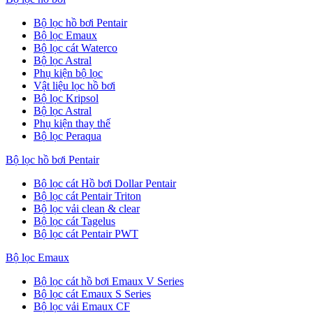
Bộ lọc hồ bơi Pentair
Bộ lọc Emaux
Bộ lọc cát Waterco
Bộ lọc Astral
Phụ kiện bộ lọc
Vật liệu lọc hồ bơi
Bộ lọc Kripsol
Bộ lọc Astral
Phụ kiện thay thế
Bộ lọc Peraqua
Bộ lọc hồ bơi Pentair
Bộ lọc cát Hồ bơi Dollar Pentair
Bộ lọc cát Pentair Triton
Bộ lọc vải clean & clear
Bộ lọc cát Tagelus
Bộ lọc cát Pentair PWT
Bộ lọc Emaux
Bộ lọc cát hồ bơi Emaux V Series
Bộ lọc cát Emaux S Series
Bộ lọc vải Emaux CF