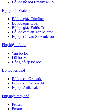
Bô lọc hồ bơi Emaux MFV
Bộ lọc cát Waterco
Bộ lọc giấy Trimline
Bộ lọc giấy Opal
Bộ lọc giấy Fulflo Tri
Bộ lọc cát van Top Micron
Bộ lọc cát van Side micron
Phụ kiện bộ lọc
Van bộ lọc
Lõi lọc vải
Đồng hồ áp bộ lọc
Bộ lọc Kripsol
Bộ lọc cát Granada
Bộ lọc cát Artik - akt
Bộ lọc Artik - ak
Phụ kiện thay thế
Pentair
Emaux