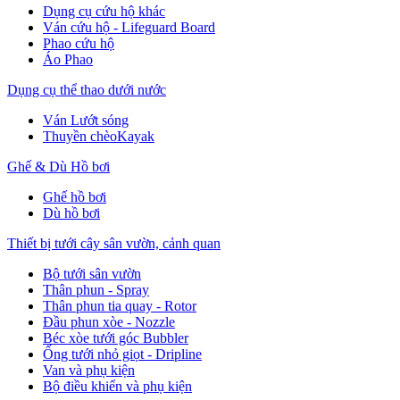
Dụng cụ cứu hộ khác
Ván cứu hộ - Lifeguard Board
Phao cứu hộ
Áo Phao
Dụng cụ thể thao dưới nước
Ván Lướt sóng
Thuyền chèoKayak
Ghế & Dù Hồ bơi
Ghế hồ bơi
Dù hồ bơi
Thiết bị tưới cây sân vườn, cảnh quan
Bộ tưới sân vườn
Thân phun - Spray
Thân phun tia quay - Rotor
Đầu phun xòe - Nozzle
Béc xòe tưới góc Bubbler
Ống tưới nhỏ giọt - Dripline
Van và phụ kiện
Bộ điều khiển và phụ kiện