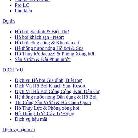
Pro LC
Phụ kiện
Dự án
Hồ bơi gia đình & Biệt Thự
Hồ bơi khách sạn - resort
Hồ bơi công cộng & Khu dân cư
Hệ thống nước nóng Hồ bơi & Spa
Hồ Thủy lực Jacuzzi & Phòng Xông hơi
Sân Vườn & Đài Phun nước
DỊCH VỤ
Dịch vụ Hồ bơi Gia đình, Biệt thự
Dịch Vụ Hồ Bơi Khách Sạn, Resort
Dịch Vụ Hồ Bơi Công Cộng, Khu Dân Cư
Hệ thống nước nóng Dân dụng & Hồ Bơi
Thi Công Sân Vườn & Hồ Cảnh Quan
Hồ Thủy Lực & Phòng xông hơi
Hệ Thống Tưới Cây Tự Động
Dịch vụ hậu mãi
Dịch vụ hậu mãi