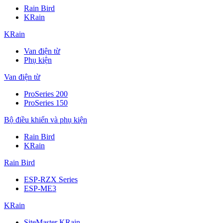
Rain Bird
KRain
KRain
Van điện từ
Phụ kiện
Van điện từ
ProSeries 200
ProSeries 150
Bộ điều khiển và phụ kiện
Rain Bird
KRain
Rain Bird
ESP-RZX Series
ESP-ME3
KRain
SiteMaster KRain