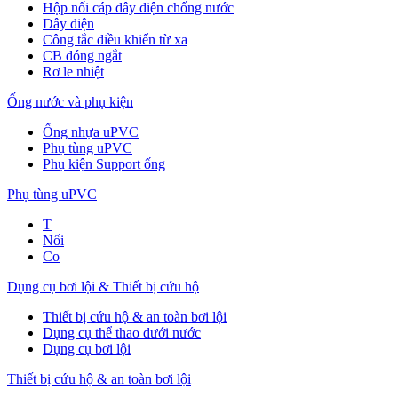
Hộp nối cáp dây điện chống nước
Dây điện
Công tắc điều khiển từ xa
CB đóng ngắt
Rơ le nhiệt
Ống nước và phụ kiện
Ống nhựa uPVC
Phụ tùng uPVC
Phụ kiện Support ống
Phụ tùng uPVC
T
Nối
Co
Dụng cụ bơi lội & Thiết bị cứu hộ
Thiết bị cứu hộ & an toàn bơi lội
Dụng cụ thể thao dưới nước
Dụng cụ bơi lội
Thiết bị cứu hộ & an toàn bơi lội