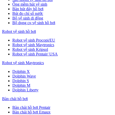
Ống mềm hút vệ sinh
Bàn hút đáy hồ bơi
Bút đo chỉ số nước
Bộ vệ sinh di động
Bộ dụng cụ vệ sinh hồ bơi
Robot vệ sinh hồ bơi
Robot vệ sinh Procopi/EU
Robot vệ sinh Maytronics
Robot vệ sinh Kripsol
Robot vệ sinh Pentair/ USA
Robot vệ sinh Maytronics
Dolphin X
Dolphin Wave
Dolphin S
Dolphin M
Dolphin Liberty
Bàn chải hồ bơi
Bàn chải hồ bơi Pentair
Bàn chải hồ bơi Emaux