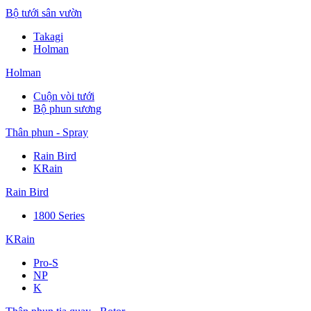
Bộ tưới sân vườn
Takagi
Holman
Holman
Cuộn vòi tưới
Bộ phun sương
Thân phun - Spray
Rain Bird
KRain
Rain Bird
1800 Series
KRain
Pro-S
NP
K