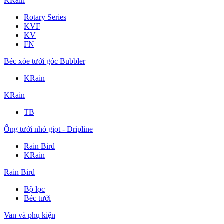
KRain
Rotary Series
KVF
KV
FN
Béc xòe tưới góc Bubbler
KRain
KRain
TB
Ống tưới nhỏ giọt - Dripline
Rain Bird
KRain
Rain Bird
Bộ lọc
Béc tưới
Van và phụ kiện