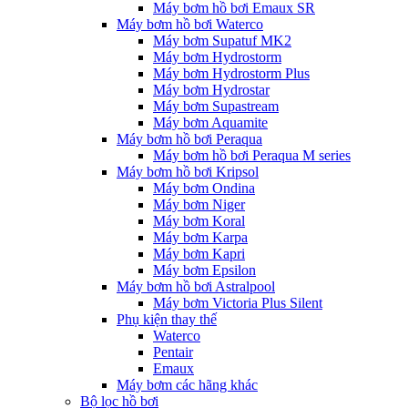
Máy bơm hồ bơi Emaux SR
Máy bơm hồ bơi Waterco
Máy bơm Supatuf MK2
Máy bơm Hydrostorm
Máy bơm Hydrostorm Plus
Máy bơm Hydrostar
Máy bơm Supastream
Máy bơm Aquamite
Máy bơm hồ bơi Peraqua
Máy bơm hồ bơi Peraqua M series
Máy bơm hồ bơi Kripsol
Máy bơm Ondina
Máy bơm Niger
Máy bơm Koral
Máy bơm Karpa
Máy bơm Kapri
Máy bơm Epsilon
Máy bơm hồ bơi Astralpool
Máy bơm Victoria Plus Silent
Phụ kiện thay thế
Waterco
Pentair
Emaux
Máy bơm các hãng khác
Bộ lọc hồ bơi