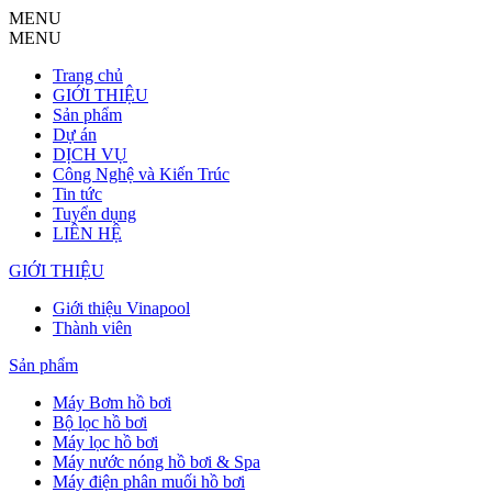
MENU
MENU
Trang chủ
GIỚI THIỆU
Sản phẩm
Dự án
DỊCH VỤ
Công Nghệ và Kiến Trúc
Tin tức
Tuyển dụng
LIÊN HỆ
GIỚI THIỆU
Giới thiệu Vinapool
Thành viên
Sản phẩm
Máy Bơm hồ bơi
Bộ lọc hồ bơi
Máy lọc hồ bơi
Máy nước nóng hồ bơi & Spa
Máy điện phân muối hồ bơi