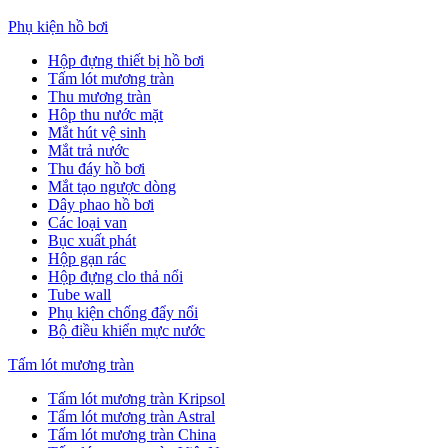
Phụ kiện hồ bơi
Hộp đựng thiết bị hồ bơi
Tấm lót mương tràn
Thu mương tràn
Hôp thu nước mặt
Mắt hút vệ sinh
Mắt trả nước
Thu đáy hồ bơi
Mắt tạo ngược dòng
Dây phao hồ bơi
Các loại van
Bục xuất phát
Hộp gạn rác
Hộp đựng clo thả nổi
Tube wall
Phụ kiện chống đẩy nổi
Bộ điều khiển mực nước
Tấm lót mương tràn
Tấm lót mương tràn Kripsol
Tấm lót mương tràn Astral
Tấm lót mương tràn China