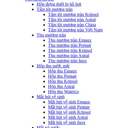
Hộp đựng thiết bị hồ bơi
Tấm lót mương tràn
Tấm lót mương tràn Kripsol
Tấm lót mương tràn Astral
Tấm lót mương tràn China
Tấm lót mương tràn Việt Nam
Thu mương tràn
Thu mương tràn Emaux
Thu mương tràn Pentair
Thu mương tràn Kripsol
Thu mương tràn Astral
Thu mương tràn Inox
Hôp thu nước mặt
Hộp thu Emaux
Hộp thu Pentair
Hộp thu Kripsol
Hộp thu Astral
Hộp thu Waterco
Mắt hút vệ sinh
Mắt hút vệ sinh Emaux
Mắt hút vệ sinh Pentair
Mắt hút vệ sinh Kripsol
Mắt hút vệ sinh Astral
Mắt hút vệ sinh Inox
Mắt trả nước