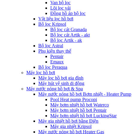
Van bộ lọc
Lõi lọc vải
Đồng hồ áp bộ lọc
Vật liệu lọc hồ bơi
Bộ lọc Kripsol
Bộ lọc cát Granada
Bộ lọc cát Artik - akt
Bộ lọc Artik - ak
Bộ lọc Astral
Phụ kiện thay thế
Pentair
Emaux
Bộ lọc Peraqua
Máy lọc hồ bơi
Máy lọc hồ bơi gia đình
Máy hút vệ sinh di động
Máy nước nóng hồ bơi & Spa
Máy nước nóng hồ bơi Bơm nhiệt - Heater Pump
Pool Heat pump Procopi
Máy bơm nhiệt hồ bơi Waterco
Máy bơm nhiệt hồ bơi Pentair
Máy bơm nhiệt hồ bơi LuckingStar
Máy gia nhiệt hồ bơi bằng Điện
Máy gia nhiệt Kripsol
Máy nước nóng hồ bơi Heater Gas