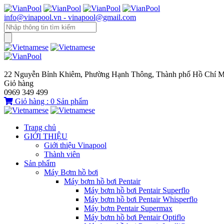
info@vinapool.vn - vinapool@gmail.com
22 Nguyễn Bỉnh Khiêm, Phường Hạnh Thông, Thành phố Hồ Chí M
Giỏ hàng
0969 349 499
Giỏ hàng :
0
Sản phẩm
Trang chủ
GIỚI THIỆU
Giới thiệu Vinapool
Thành viên
Sản phẩm
Máy Bơm hồ bơi
Máy bơm hồ bơi Pentair
Máy bơm hồ bơi Pentair Superflo
Máy bơm hồ bơi Pentair Whisperflo
Máy bơm Pentair Supermax
Máy bơm hồ bơi Pentair Optiflo