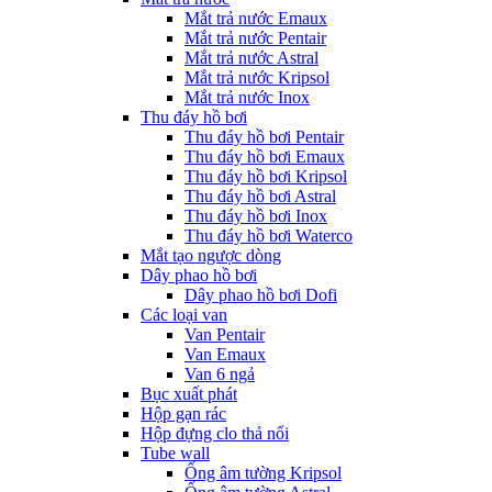
Mắt trả nước Emaux
Mắt trả nước Pentair
Mắt trả nước Astral
Mắt trả nước Kripsol
Mắt trả nước Inox
Thu đáy hồ bơi
Thu đáy hồ bơi Pentair
Thu đáy hồ bơi Emaux
Thu đáy hồ bơi Kripsol
Thu đáy hồ bơi Astral
Thu đáy hồ bơi Inox
Thu đáy hồ bơi Waterco
Mắt tạo ngược dòng
Dây phao hồ bơi
Dây phao hồ bơi Dofi
Các loại van
Van Pentair
Van Emaux
Van 6 ngả
Bục xuất phát
Hộp gạn rác
Hộp đựng clo thả nổi
Tube wall
Ống âm tường Kripsol