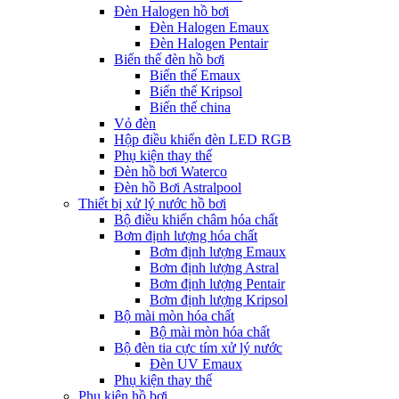
Đèn Halogen hồ bơi
Đèn Halogen Emaux
Đèn Halogen Pentair
Biến thế đèn hồ bơi
Biến thế Emaux
Biến thế Kripsol
Biến thế china
Vỏ đèn
Hộp điều khiển đèn LED RGB
Phụ kiện thay thế
Đèn hồ bơi Waterco
Đèn hồ Bơi Astralpool
Thiết bị xử lý nước hồ bơi
Bộ điều khiển châm hóa chất
Bơm định lượng hóa chất
Bơm định lượng Emaux
Bơm định lượng Astral
Bơm định lượng Pentair
Bơm định lượng Kripsol
Bộ mài mòn hóa chất
Bộ mài mòn hóa chất
Bộ đèn tia cực tím xử lý nước
Đèn UV Emaux
Phụ kiện thay thế
Phụ kiện hồ bơi