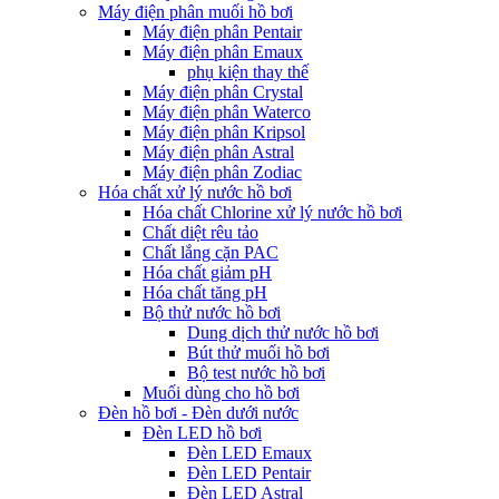
Máy điện phân muối hồ bơi
Máy điện phân Pentair
Máy điện phân Emaux
phụ kiện thay thế
Máy điện phân Crystal
Máy điện phân Waterco
Máy điện phân Kripsol
Máy điện phân Astral
Máy điện phân Zodiac
Hóa chất xử lý nước hồ bơi
Hóa chất Chlorine xử lý nước hồ bơi
Chất diệt rêu tảo
Chất lắng cặn PAC
Hóa chất giảm pH
Hóa chất tăng pH
Bộ thử nước hồ bơi
Dung dịch thử nước hồ bơi
Bút thử muối hồ bơi
Bộ test nước hồ bơi
Muối dùng cho hồ bơi
Đèn hồ bơi - Đèn dưới nước
Đèn LED hồ bơi
Đèn LED Emaux
Đèn LED Pentair
Đèn LED Astral