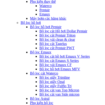
Phụ kiện thay thế
Waterco
Pentair
Emaux
Máy bơm các hãng khác
Bộ lọc hồ bơi
Bộ lọc hồ bơi Pentair
Bộ lọc cát Hồ bơi Dollar Pentair
Bộ lọc cát Pentair Triton
Bộ lọc vải clean & clear
Bộ lọc cát Tagelus
Bộ lọc cát Pentair PWT
Bộ lọc Emaux
Bộ lọc cát hồ bơi Emaux V Series
Bộ lọc cát Emaux S Series
Bộ lọc vải Emaux CF
Bô lọc hồ bơi Emaux MFV
Bộ lọc cát Waterco
Bộ lọc giấy Trimline
Bộ lọc giấy Opal
Bộ lọc giấy Fulflo Tri
Bộ lọc cát van Top Micron
Bộ lọc cát van Side micron
Bộ lọc Astral
Phụ kiện bộ lọc