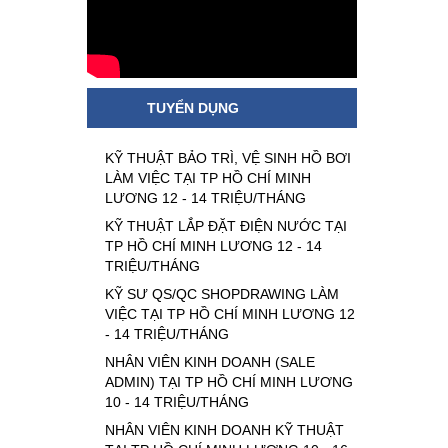
TUYỂN DỤNG
KỸ THUẬT BẢO TRÌ, VỆ SINH HỒ BƠI
LÀM VIỆC TẠI TP HỒ CHÍ MINH
LƯƠNG 12 - 14 TRIỆU/THÁNG
KỸ THUẬT LẮP ĐẶT ĐIỆN NƯỚC TẠI
TP HỒ CHÍ MINH LƯƠNG 12 - 14
TRIỆU/THÁNG
KỸ SƯ QS/QC SHOPDRAWING LÀM
VIỆC TẠI TP HỒ CHÍ MINH LƯƠNG 12
- 14 TRIỆU/THÁNG
NHÂN VIÊN KINH DOANH (SALE
ADMIN) TẠI TP HỒ CHÍ MINH LƯƠNG
10 - 14 TRIỆU/THÁNG
NHÂN VIÊN KINH DOANH KỸ THUẬT