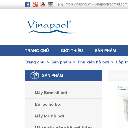
info@vinapool.vn - vinapool@gmail.com
TRANG CHỦ
GIỚI THIỆU
SẢN PHẨM
Trang chủ
>
Sản phẩm
>
Phụ kiện hồ bơi
>
Hôp t
Hộp th
SẢN PHẨM
Máy Bơm hồ bơi
Bộ lọc hồ bơi
Máy lọc hồ bơi
Máy nước nóng hồ bơi & Spa