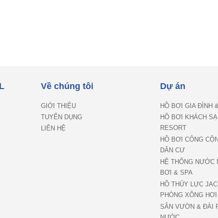
L
Về chúng tôi
Dự án
GIỚI THIỆU
HỒ BƠI GIA ĐÌNH 
TUYỂN DỤNG
HỒ BƠI KHÁCH SẠ
RESORT
LIÊN HỆ
HỒ BƠI CÔNG CỘ
DÂN CƯ
HỆ THỐNG NƯỚC 
BƠI & SPA
HỒ THỦY LỰC JAC
PHÒNG XÔNG HƠI
SÂN VƯỜN & ĐÀI 
NƯỚC