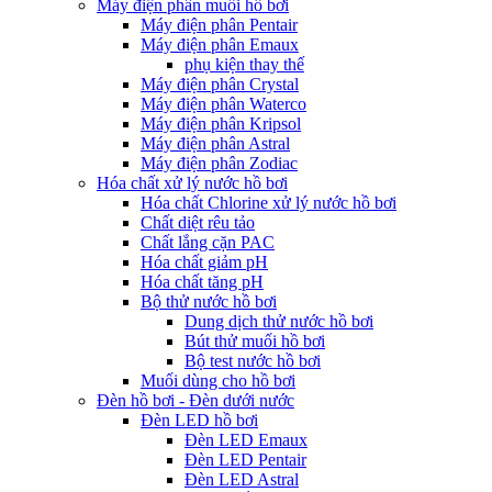
Máy điện phân muối hồ bơi
Máy điện phân Pentair
Máy điện phân Emaux
phụ kiện thay thế
Máy điện phân Crystal
Máy điện phân Waterco
Máy điện phân Kripsol
Máy điện phân Astral
Máy điện phân Zodiac
Hóa chất xử lý nước hồ bơi
Hóa chất Chlorine xử lý nước hồ bơi
Chất diệt rêu tảo
Chất lắng cặn PAC
Hóa chất giảm pH
Hóa chất tăng pH
Bộ thử nước hồ bơi
Dung dịch thử nước hồ bơi
Bút thử muối hồ bơi
Bộ test nước hồ bơi
Muối dùng cho hồ bơi
Đèn hồ bơi - Đèn dưới nước
Đèn LED hồ bơi
Đèn LED Emaux
Đèn LED Pentair
Đèn LED Astral