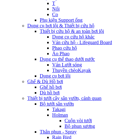
T
Nối
Co
Phụ kiện Support ống
Dụng cụ bơi lội & Thiết bị cứu hộ
Thiết bị cứu hộ & an toàn bơi lội
Dụng cụ cứu hộ khác
Ván cứu hộ - Lifeguard Board
Phao cứu hộ
Áo Phao
Dụng cụ thể thao dưới nước
Ván Lướt sóng
Thuyền chèoKayak
Dụng cụ bơi lội
Ghế & Dù Hồ bơi
Ghế hồ bơi
Dù hồ bơi
Thiết bị tưới cây sân vườn, cảnh quan
Bộ tưới sân vườn
Takagi
Holman
Cuộn vòi tưới
Bộ phun sương
Thân phun - Spray
Rain Bird