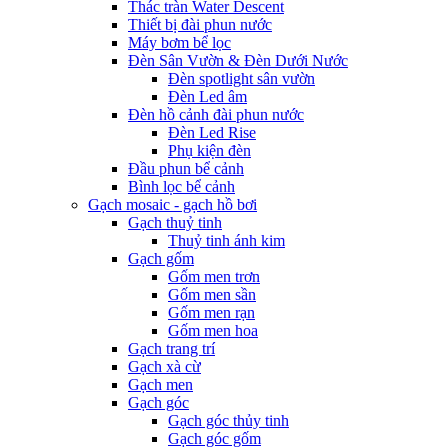
Thác tràn Water Descent
Thiết bị đài phun nước
Máy bơm bể lọc
Đèn Sân Vườn & Đèn Dưới Nước
Đèn spotlight sân vườn
Đèn Led âm
Đèn hồ cảnh đài phun nước
Đèn Led Rise
Phụ kiện đèn
Đầu phun bể cảnh
Bình lọc bể cảnh
Gạch mosaic - gạch hồ bơi
Gạch thuỷ tinh
Thuỷ tinh ánh kim
Gạch gốm
Gốm men trơn
Gốm men sần
Gốm men rạn
Gốm men hoa
Gạch trang trí
Gạch xà cừ
Gạch men
Gạch góc
Gạch góc thủy tinh
Gạch góc gốm