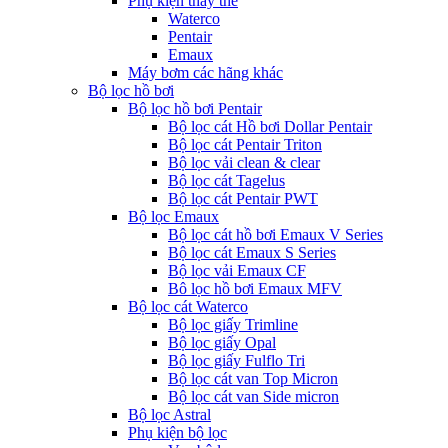
Phụ kiện thay thế
Waterco
Pentair
Emaux
Máy bơm các hãng khác
Bộ lọc hồ bơi
Bộ lọc hồ bơi Pentair
Bộ lọc cát Hồ bơi Dollar Pentair
Bộ lọc cát Pentair Triton
Bộ lọc vải clean & clear
Bộ lọc cát Tagelus
Bộ lọc cát Pentair PWT
Bộ lọc Emaux
Bộ lọc cát hồ bơi Emaux V Series
Bộ lọc cát Emaux S Series
Bộ lọc vải Emaux CF
Bô lọc hồ bơi Emaux MFV
Bộ lọc cát Waterco
Bộ lọc giấy Trimline
Bộ lọc giấy Opal
Bộ lọc giấy Fulflo Tri
Bộ lọc cát van Top Micron
Bộ lọc cát van Side micron
Bộ lọc Astral
Phụ kiện bộ lọc