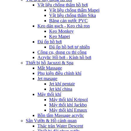
Vật liệu chống thấm hồ bơi
Vật liệu chống thấm Mapei
Vật liệu chống thấm Sika
Băng cản nước PVC
Keo dán gạch - Keo chà ron
Keo Monkey
Keo Mapei
Đá ốp hồ bơi
Đá ốp hồ bơi tự nhiên
Công cụ, dụng cụ thi công
Acrylic Hồ bơi - Kính hồ bơi
Thiết bị hồ Jacuzzi & Spa
Mắt Massage
Phụ kiện điều chỉnh khí
Jet masage
Jet khí pentair
Jet khí china
Máy thổi khí
Máy thổi khí Kripsol
Máy thổi khí Jackbo
Máy thổi khí Emaux
Bồn tắm Massage acrylic
Sân Vườn & Hồ cảnh quan
Thác tràn Water Descent