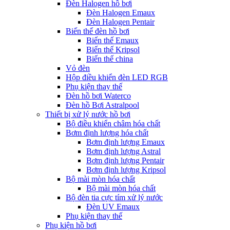
Đèn Halogen hồ bơi
Đèn Halogen Emaux
Đèn Halogen Pentair
Biến thế đèn hồ bơi
Biến thế Emaux
Biến thế Kripsol
Biến thế china
Vỏ đèn
Hộp điều khiển đèn LED RGB
Phụ kiện thay thế
Đèn hồ bơi Waterco
Đèn hồ Bơi Astralpool
Thiết bị xử lý nước hồ bơi
Bộ điều khiển châm hóa chất
Bơm định lượng hóa chất
Bơm định lượng Emaux
Bơm định lượng Astral
Bơm định lượng Pentair
Bơm định lượng Kripsol
Bộ mài mòn hóa chất
Bộ mài mòn hóa chất
Bộ đèn tia cực tím xử lý nước
Đèn UV Emaux
Phụ kiện thay thế
Phụ kiện hồ bơi