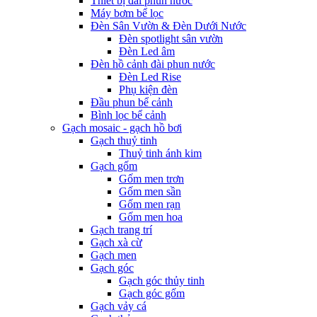
Thiết bị đài phun nước
Máy bơm bể lọc
Đèn Sân Vườn & Đèn Dưới Nước
Đèn spotlight sân vườn
Đèn Led âm
Đèn hồ cảnh đài phun nước
Đèn Led Rise
Phụ kiện đèn
Đầu phun bể cảnh
Bình lọc bể cảnh
Gạch mosaic - gạch hồ bơi
Gạch thuỷ tinh
Thuỷ tinh ánh kim
Gạch gốm
Gốm men trơn
Gốm men sần
Gốm men rạn
Gốm men hoa
Gạch trang trí
Gạch xà cừ
Gạch men
Gạch góc
Gạch góc thủy tinh
Gạch góc gốm
Gạch vảy cá