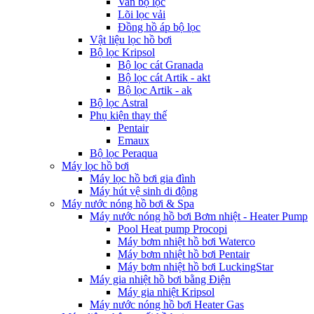
Van bộ lọc
Lõi lọc vải
Đồng hồ áp bộ lọc
Vật liệu lọc hồ bơi
Bộ lọc Kripsol
Bộ lọc cát Granada
Bộ lọc cát Artik - akt
Bộ lọc Artik - ak
Bộ lọc Astral
Phụ kiện thay thế
Pentair
Emaux
Bộ lọc Peraqua
Máy lọc hồ bơi
Máy lọc hồ bơi gia đình
Máy hút vệ sinh di động
Máy nước nóng hồ bơi & Spa
Máy nước nóng hồ bơi Bơm nhiệt - Heater Pump
Pool Heat pump Procopi
Máy bơm nhiệt hồ bơi Waterco
Máy bơm nhiệt hồ bơi Pentair
Máy bơm nhiệt hồ bơi LuckingStar
Máy gia nhiệt hồ bơi bằng Điện
Máy gia nhiệt Kripsol
Máy nước nóng hồ bơi Heater Gas