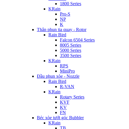
1800 Series
KRain
Pro-S
NP
K
Thân phun tia quay - Rotor
Rain Bird
Falcon 6504 Series
8005 Series
5000 Series
3500 Series
KRain
RPS
MiniPro
Đầu phun xòe - Nozzle
Rain Bird
R-VAN
KRain
Rotary Series
KVF
KV
FN
Béc xòe tưới góc Bubbler
KRain
TB