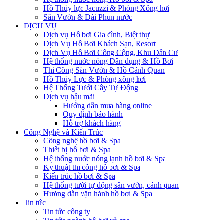
Hồ Thủy lực Jacuzzi & Phòng Xông hơi
Sân Vườn & Đài Phun nước
DỊCH VỤ
Dịch vụ Hồ bơi Gia đình, Biệt thự
Dịch Vụ Hồ Bơi Khách Sạn, Resort
Dịch Vụ Hồ Bơi Công Cộng, Khu Dân Cư
Hệ thống nước nóng Dân dụng & Hồ Bơi
Thi Công Sân Vườn & Hồ Cảnh Quan
Hồ Thủy Lực & Phòng xông hơi
Hệ Thống Tưới Cây Tự Động
Dịch vụ hậu mãi
Hướng dẫn mua hàng online
Quy định bảo hành
Hỗ trợ khách hàng
Công Nghệ và Kiến Trúc
Công nghệ hồ bơi & Spa
Thiết bị hồ bơi & Spa
Hệ thống nước nóng lạnh hồ bơi & Spa
Kỹ thuật thi công hồ bơi & Spa
Kiến trúc hồ bơi & Spa
Hệ thống tưới tự động sân vườn, cảnh quan
Hướng dẫn vận hành hồ bơi & Spa
Tin tức
Tin tức công ty