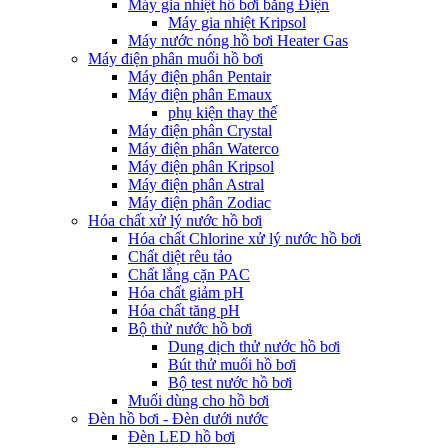
Máy gia nhiệt hồ bơi bằng Điện
Máy gia nhiệt Kripsol
Máy nước nóng hồ bơi Heater Gas
Máy điện phân muối hồ bơi
Máy điện phân Pentair
Máy điện phân Emaux
phụ kiện thay thế
Máy điện phân Crystal
Máy điện phân Waterco
Máy điện phân Kripsol
Máy điện phân Astral
Máy điện phân Zodiac
Hóa chất xử lý nước hồ bơi
Hóa chất Chlorine xử lý nước hồ bơi
Chất diệt rêu tảo
Chất lắng cặn PAC
Hóa chất giảm pH
Hóa chất tăng pH
Bộ thử nước hồ bơi
Dung dịch thử nước hồ bơi
Bút thử muối hồ bơi
Bộ test nước hồ bơi
Muối dùng cho hồ bơi
Đèn hồ bơi - Đèn dưới nước
Đèn LED hồ bơi