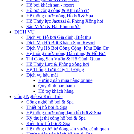
Hồ bơi khách sạn - resort
Hồ bơi công cộng & Khu dân cư
Hệ thống nước nóng Hồ bơi & Spa
Hồ Thủy lực Jacuzzi & Phòng Xông hơi
Sân Vườn & Đài Phun nước
DỊCH VỤ
Dịch vụ Hồ bơi Gia đình, Biệt thự
Dịch Vụ Hồ Bơi Khách Sạn, Resort
Dịch Vụ Hồ Bơi Công Cộng, Khu Dân Cư
Hệ thống nước nóng Dân dụng & Hồ Bơi
Thi Công Sân Vườn & Hồ Cảnh Quan
Hồ Thủy Lực & Phòng xông hơi
Hệ Thống Tưới Cây Tự Động
Dịch vụ hậu mãi
Hướng dẫn mua hàng online
Quy định bảo hành
Hỗ trợ khách hàng
Công Nghệ và Kiến Trúc
Công nghệ hồ bơi & Spa
Thiết bị hồ bơi & Spa
Hệ thống nước nóng lạnh hồ bơi & Spa
Kỹ thuật thi công hồ bơi & Spa
Kiến trúc hồ bơi & Spa
Hệ thống tưới tự động sân vườn, cảnh quan