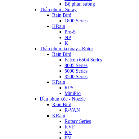
Bộ phun sương
Thân phun - Spray
Rain Bird
1800 Series
KRain
Pro-S
NP
K
Thân phun tia quay - Rotor
Rain Bird
Falcon 6504 Series
8005 Series
5000 Series
3500 Series
KRain
RPS
MiniPro
Đầu phun xòe - Nozzle
Rain Bird
R-VAN
KRain
Rotary Series
KVF
KV
FN