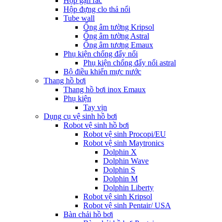
Hộp gạn rác
Hộp đựng clo thả nổi
Tube wall
Ống âm tường Kripsol
Ống âm tường Astral
Ống âm tương Emaux
Phụ kiện chống đẩy nổi
Phụ kiện chống đẩy nổi astral
Bộ điều khiển mực nước
Thang hồ bơi
Thang hồ bơi inox Emaux
Phụ kiện
Tay vịn
Dụng cụ vệ sinh hồ bơi
Robot vệ sinh hồ bơi
Robot vệ sinh Procopi/EU
Robot vệ sinh Maytronics
Dolphin X
Dolphin Wave
Dolphin S
Dolphin M
Dolphin Liberty
Robot vệ sinh Kripsol
Robot vệ sinh Pentair/ USA
Bàn chải hồ bơi