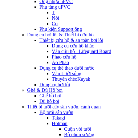
Ống nhựa uPVC
Phụ tùng uPVC
T
Nối
Co
Phụ kiện Support ống
Dụng cụ bơi lội & Thiết bị cứu hộ
Thiết bị cứu hộ & an toàn bơi lội
Dụng cụ cứu hộ khác
Ván cứu hộ - Lifeguard Board
Phao cứu hộ
Áo Phao
Dụng cụ thể thao dưới nước
Ván Lướt sóng
Thuyền chèoKayak
Dụng cụ bơi lội
Ghế & Dù Hồ bơi
Ghế hồ bơi
Dù hồ bơi
Thiết bị tưới cây sân vườn, cảnh quan
Bộ tưới sân vườn
Takagi
Holman
Cuộn vòi tưới
Bộ phun sương