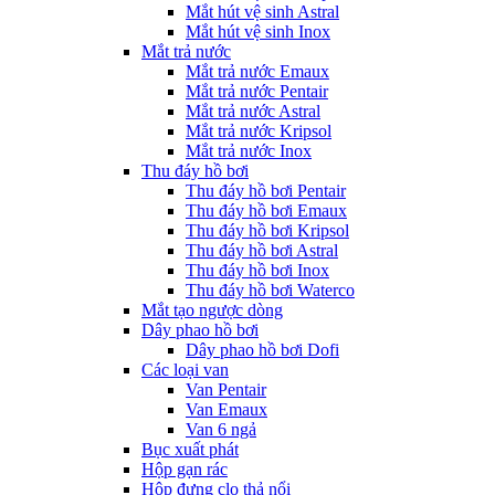
Mắt hút vệ sinh Astral
Mắt hút vệ sinh Inox
Mắt trả nước
Mắt trả nước Emaux
Mắt trả nước Pentair
Mắt trả nước Astral
Mắt trả nước Kripsol
Mắt trả nước Inox
Thu đáy hồ bơi
Thu đáy hồ bơi Pentair
Thu đáy hồ bơi Emaux
Thu đáy hồ bơi Kripsol
Thu đáy hồ bơi Astral
Thu đáy hồ bơi Inox
Thu đáy hồ bơi Waterco
Mắt tạo ngược dòng
Dây phao hồ bơi
Dây phao hồ bơi Dofi
Các loại van
Van Pentair
Van Emaux
Van 6 ngả
Bục xuất phát
Hộp gạn rác
Hộp đựng clo thả nổi