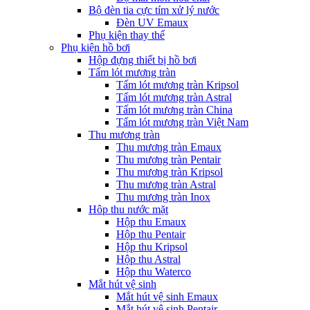
Bộ đèn tia cực tím xử lý nước
Đèn UV Emaux
Phụ kiện thay thế
Phụ kiện hồ bơi
Hộp đựng thiết bị hồ bơi
Tấm lót mương tràn
Tấm lót mương tràn Kripsol
Tấm lót mương tràn Astral
Tấm lót mương tràn China
Tấm lót mương tràn Việt Nam
Thu mương tràn
Thu mương tràn Emaux
Thu mương tràn Pentair
Thu mương tràn Kripsol
Thu mương tràn Astral
Thu mương tràn Inox
Hôp thu nước mặt
Hộp thu Emaux
Hộp thu Pentair
Hộp thu Kripsol
Hộp thu Astral
Hộp thu Waterco
Mắt hút vệ sinh
Mắt hút vệ sinh Emaux
Mắt hút vệ sinh Pentair