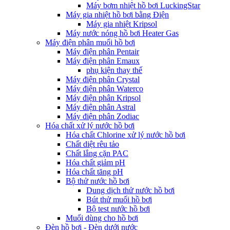
Máy bơm nhiệt hồ bơi LuckingStar
Máy gia nhiệt hồ bơi bằng Điện
Máy gia nhiệt Kripsol
Máy nước nóng hồ bơi Heater Gas
Máy điện phân muối hồ bơi
Máy điện phân Pentair
Máy điện phân Emaux
phụ kiện thay thế
Máy điện phân Crystal
Máy điện phân Waterco
Máy điện phân Kripsol
Máy điện phân Astral
Máy điện phân Zodiac
Hóa chất xử lý nước hồ bơi
Hóa chất Chlorine xử lý nước hồ bơi
Chất diệt rêu tảo
Chất lắng cặn PAC
Hóa chất giảm pH
Hóa chất tăng pH
Bộ thử nước hồ bơi
Dung dịch thử nước hồ bơi
Bút thử muối hồ bơi
Bộ test nước hồ bơi
Muối dùng cho hồ bơi
Đèn hồ bơi - Đèn dưới nước