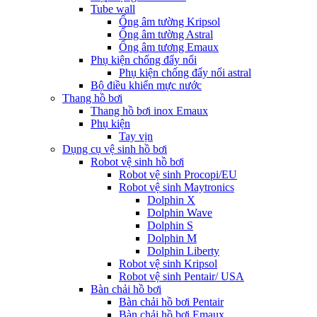
Tube wall
Ống âm tường Kripsol
Ống âm tường Astral
Ống âm tương Emaux
Phụ kiện chống đẩy nổi
Phụ kiện chống đẩy nổi astral
Bộ điều khiển mực nước
Thang hồ bơi
Thang hồ bơi inox Emaux
Phụ kiện
Tay vịn
Dụng cụ vệ sinh hồ bơi
Robot vệ sinh hồ bơi
Robot vệ sinh Procopi/EU
Robot vệ sinh Maytronics
Dolphin X
Dolphin Wave
Dolphin S
Dolphin M
Dolphin Liberty
Robot vệ sinh Kripsol
Robot vệ sinh Pentair/ USA
Bàn chải hồ bơi
Bàn chải hồ bơi Pentair
Bàn chải hồ bơi Emaux