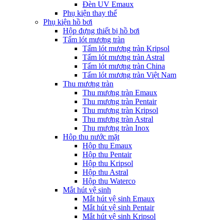
Đèn UV Emaux
Phụ kiện thay thế
Phụ kiện hồ bơi
Hộp đựng thiết bị hồ bơi
Tấm lót mương tràn
Tấm lót mương tràn Kripsol
Tấm lót mương tràn Astral
Tấm lót mương tràn China
Tấm lót mương tràn Việt Nam
Thu mương tràn
Thu mương tràn Emaux
Thu mương tràn Pentair
Thu mương tràn Kripsol
Thu mương tràn Astral
Thu mương tràn Inox
Hôp thu nước mặt
Hộp thu Emaux
Hộp thu Pentair
Hộp thu Kripsol
Hộp thu Astral
Hộp thu Waterco
Mắt hút vệ sinh
Mắt hút vệ sinh Emaux
Mắt hút vệ sinh Pentair
Mắt hút vệ sinh Kripsol