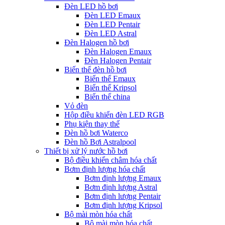
Đèn LED hồ bơi
Đèn LED Emaux
Đèn LED Pentair
Đèn LED Astral
Đèn Halogen hồ bơi
Đèn Halogen Emaux
Đèn Halogen Pentair
Biến thế đèn hồ bơi
Biến thế Emaux
Biến thế Kripsol
Biến thế china
Vỏ đèn
Hộp điều khiển đèn LED RGB
Phụ kiện thay thế
Đèn hồ bơi Waterco
Đèn hồ Bơi Astralpool
Thiết bị xử lý nước hồ bơi
Bộ điều khiển châm hóa chất
Bơm định lượng hóa chất
Bơm định lượng Emaux
Bơm định lượng Astral
Bơm định lượng Pentair
Bơm định lượng Kripsol
Bộ mài mòn hóa chất
Bộ mài mòn hóa chất