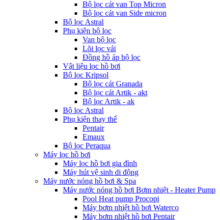
Bộ lọc cát van Top Micron
Bộ lọc cát van Side micron
Bộ lọc Astral
Phụ kiện bộ lọc
Van bộ lọc
Lõi lọc vải
Đồng hồ áp bộ lọc
Vật liệu lọc hồ bơi
Bộ lọc Kripsol
Bộ lọc cát Granada
Bộ lọc cát Artik - akt
Bộ lọc Artik - ak
Bộ lọc Astral
Phụ kiện thay thế
Pentair
Emaux
Bộ lọc Peraqua
Máy lọc hồ bơi
Máy lọc hồ bơi gia đình
Máy hút vệ sinh di động
Máy nước nóng hồ bơi & Spa
Máy nước nóng hồ bơi Bơm nhiệt - Heater Pump
Pool Heat pump Procopi
Máy bơm nhiệt hồ bơi Waterco
Máy bơm nhiệt hồ bơi Pentair