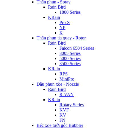
Thân phun - Spray
Rain Bird
1800 Series
KRain
Pro-S
NP
K
Thân phun tia quay - Rotor
Rain Bird
Falcon 6504 Series
8005 Series
5000 Series
3500 Series
KRain
RPS
MiniPro
Đầu phun xòe - Nozzle
Rain Bird
R-VAN
KRain
Rotary Series
KVF
KV
FN
Béc xòe tưới góc Bubbler