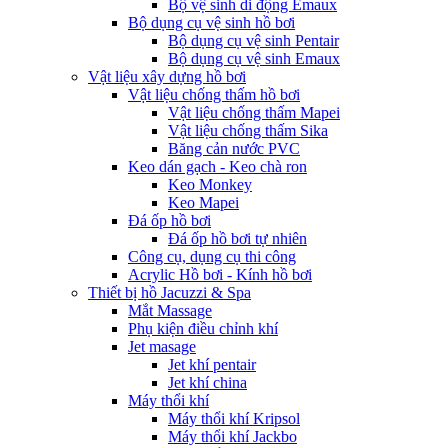
Bộ vệ sinh di động Emaux
Bộ dụng cụ vệ sinh hồ bơi
Bộ dụng cụ vệ sinh Pentair
Bộ dụng cụ vệ sinh Emaux
Vật liệu xây dựng hồ bơi
Vật liệu chống thấm hồ bơi
Vật liệu chống thấm Mapei
Vật liệu chống thấm Sika
Băng cản nước PVC
Keo dán gạch - Keo chà ron
Keo Monkey
Keo Mapei
Đá ốp hồ bơi
Đá ốp hồ bơi tự nhiên
Công cụ, dụng cụ thi công
Acrylic Hồ bơi - Kính hồ bơi
Thiết bị hồ Jacuzzi & Spa
Mắt Massage
Phụ kiện điều chỉnh khí
Jet masage
Jet khí pentair
Jet khí china
Máy thổi khí
Máy thổi khí Kripsol
Máy thổi khí Jackbo