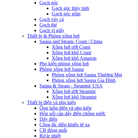
Gạch góc
Gạch góc thủy tinh
Gạch góc gốm
Gạch vảy cá
Gạch thẻ
Gạch vỉ giấy
Thiết bị & Phòng xông hơi
Sauna and Steam- Coast / China
Xông hơi ướt Coast
Xông hơi khô Coast
Xông hơi khô Amazon
Phụ kiện phòng xông hơi
Phòng xông hơi Sauna
Phòng xông hơi Sauna Thương Mại
Phòng xông hơi Sauna Gia Đình
Sauna & Steam - Steamist/ USA
Xông hơi ướt Steamist
Xông hơi khô Steamist
Thiết bị điện và phụ kiện
Ống luồn điện và phụ kiện
Hộp nối cáp dây điện chống nước
Dây điện
Công tắc điều khiển từ xa
CB đóng ngắt
Rơ le nhiệt