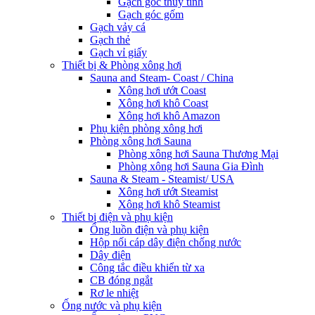
Gạch góc thủy tinh
Gạch góc gốm
Gạch vảy cá
Gạch thẻ
Gạch vỉ giấy
Thiết bị & Phòng xông hơi
Sauna and Steam- Coast / China
Xông hơi ướt Coast
Xông hơi khô Coast
Xông hơi khô Amazon
Phụ kiện phòng xông hơi
Phòng xông hơi Sauna
Phòng xông hơi Sauna Thương Mại
Phòng xông hơi Sauna Gia Đình
Sauna & Steam - Steamist/ USA
Xông hơi ướt Steamist
Xông hơi khô Steamist
Thiết bị điện và phụ kiện
Ống luồn điện và phụ kiện
Hộp nối cáp dây điện chống nước
Dây điện
Công tắc điều khiển từ xa
CB đóng ngắt
Rơ le nhiệt
Ống nước và phụ kiện