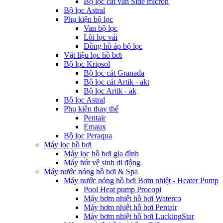
Bộ lọc cát van Side micron
Bộ lọc Astral
Phụ kiện bộ lọc
Van bộ lọc
Lõi lọc vải
Đồng hồ áp bộ lọc
Vật liệu lọc hồ bơi
Bộ lọc Kripsol
Bộ lọc cát Granada
Bộ lọc cát Artik - akt
Bộ lọc Artik - ak
Bộ lọc Astral
Phụ kiện thay thế
Pentair
Emaux
Bộ lọc Peraqua
Máy lọc hồ bơi
Máy lọc hồ bơi gia đình
Máy hút vệ sinh di động
Máy nước nóng hồ bơi & Spa
Máy nước nóng hồ bơi Bơm nhiệt - Heater Pump
Pool Heat pump Procopi
Máy bơm nhiệt hồ bơi Waterco
Máy bơm nhiệt hồ bơi Pentair
Máy bơm nhiệt hồ bơi LuckingStar