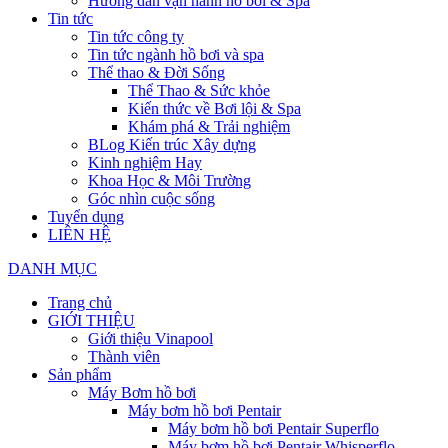
Hướng dẫn vận hành hồ bơi & Spa
Tin tức
Tin tức công ty
Tin tức ngành hồ bơi và spa
Thể thao & Đời Sống
Thể Thao & Sức khỏe
Kiến thức về Bơi lội & Spa
Khám phá & Trải nghiệm
BLog Kiến trúc Xây dựng
Kinh nghiệm Hay
Khoa Học & Môi Trường
Góc nhìn cuộc sống
Tuyển dụng
LIÊN HỆ
DANH MỤC
Trang chủ
GIỚI THIỆU
Giới thiệu Vinapool
Thành viên
Sản phẩm
Máy Bơm hồ bơi
Máy bơm hồ bơi Pentair
Máy bơm hồ bơi Pentair Superflo
Máy bơm hồ bơi Pentair Whisperflo