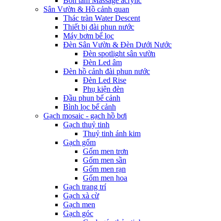
Bồn tắm Massage acrylic
Sân Vườn & Hồ cảnh quan
Thác tràn Water Descent
Thiết bị đài phun nước
Máy bơm bể lọc
Đèn Sân Vườn & Đèn Dưới Nước
Đèn spotlight sân vườn
Đèn Led âm
Đèn hồ cảnh đài phun nước
Đèn Led Rise
Phụ kiện đèn
Đầu phun bể cảnh
Bình lọc bể cảnh
Gạch mosaic - gạch hồ bơi
Gạch thuỷ tinh
Thuỷ tinh ánh kim
Gạch gốm
Gốm men trơn
Gốm men sần
Gốm men rạn
Gốm men hoa
Gạch trang trí
Gạch xà cừ
Gạch men
Gạch góc