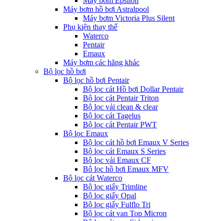
Máy bơm Epsilon
Máy bơm hồ bơi Astralpool
Máy bơm Victoria Plus Silent
Phụ kiện thay thế
Waterco
Pentair
Emaux
Máy bơm các hãng khác
Bộ lọc hồ bơi
Bộ lọc hồ bơi Pentair
Bộ lọc cát Hồ bơi Dollar Pentair
Bộ lọc cát Pentair Triton
Bộ lọc vải clean & clear
Bộ lọc cát Tagelus
Bộ lọc cát Pentair PWT
Bộ lọc Emaux
Bộ lọc cát hồ bơi Emaux V Series
Bộ lọc cát Emaux S Series
Bộ lọc vải Emaux CF
Bô lọc hồ bơi Emaux MFV
Bộ lọc cát Waterco
Bộ lọc giấy Trimline
Bộ lọc giấy Opal
Bộ lọc giấy Fulflo Tri
Bộ lọc cát van Top Micron