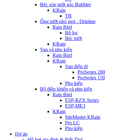
Béc xòe tưới góc Bubbler
KRain
TB
Ống tưới nhỏ giọt - Dripline
Rain Bird
Bộ lọc
Béc tưới
KRain
Van và phụ kiện
Rain Bird
KRain
Van điện từ
ProSeries 200
ProSeries 150
Phụ kiện
Bộ điều khiển và phụ kiện
Rain Bird
ESP-RZX Series
ESP-ME3
KRain
SiteMaster KRain
Pro LC
Phụ kiện
Dự án
Hồ bơi gia đình & Biệt Thự