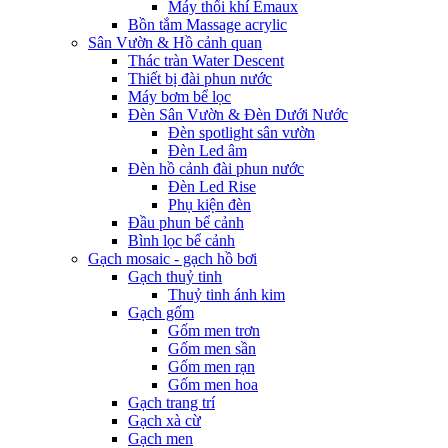
Máy thổi khí Emaux
Bồn tắm Massage acrylic
Sân Vườn & Hồ cảnh quan
Thác tràn Water Descent
Thiết bị đài phun nước
Máy bơm bể lọc
Đèn Sân Vườn & Đèn Dưới Nước
Đèn spotlight sân vườn
Đèn Led âm
Đèn hồ cảnh đài phun nước
Đèn Led Rise
Phụ kiện đèn
Đầu phun bể cảnh
Bình lọc bể cảnh
Gạch mosaic - gạch hồ bơi
Gạch thuỷ tinh
Thuỷ tinh ánh kim
Gạch gốm
Gốm men trơn
Gốm men sần
Gốm men rạn
Gốm men hoa
Gạch trang trí
Gạch xà cừ
Gạch men