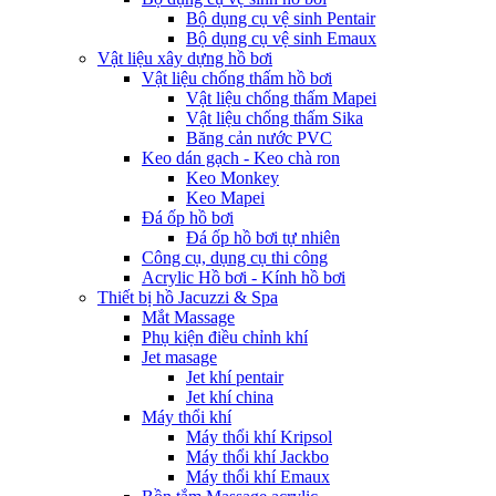
Bộ dụng cụ vệ sinh Pentair
Bộ dụng cụ vệ sinh Emaux
Vật liệu xây dựng hồ bơi
Vật liệu chống thấm hồ bơi
Vật liệu chống thấm Mapei
Vật liệu chống thấm Sika
Băng cản nước PVC
Keo dán gạch - Keo chà ron
Keo Monkey
Keo Mapei
Đá ốp hồ bơi
Đá ốp hồ bơi tự nhiên
Công cụ, dụng cụ thi công
Acrylic Hồ bơi - Kính hồ bơi
Thiết bị hồ Jacuzzi & Spa
Mắt Massage
Phụ kiện điều chỉnh khí
Jet masage
Jet khí pentair
Jet khí china
Máy thổi khí
Máy thổi khí Kripsol
Máy thổi khí Jackbo
Máy thổi khí Emaux