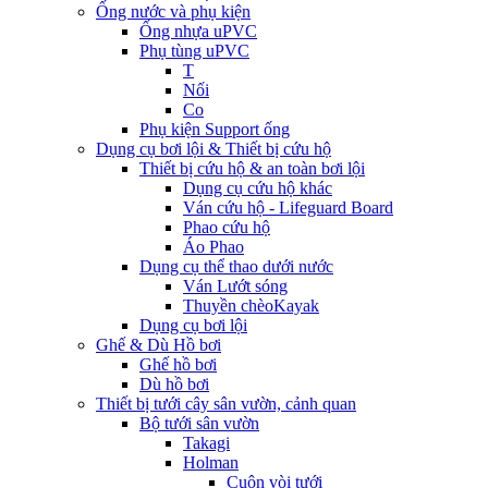
Ống nước và phụ kiện
Ống nhựa uPVC
Phụ tùng uPVC
T
Nối
Co
Phụ kiện Support ống
Dụng cụ bơi lội & Thiết bị cứu hộ
Thiết bị cứu hộ & an toàn bơi lội
Dụng cụ cứu hộ khác
Ván cứu hộ - Lifeguard Board
Phao cứu hộ
Áo Phao
Dụng cụ thể thao dưới nước
Ván Lướt sóng
Thuyền chèoKayak
Dụng cụ bơi lội
Ghế & Dù Hồ bơi
Ghế hồ bơi
Dù hồ bơi
Thiết bị tưới cây sân vườn, cảnh quan
Bộ tưới sân vườn
Takagi
Holman
Cuộn vòi tưới