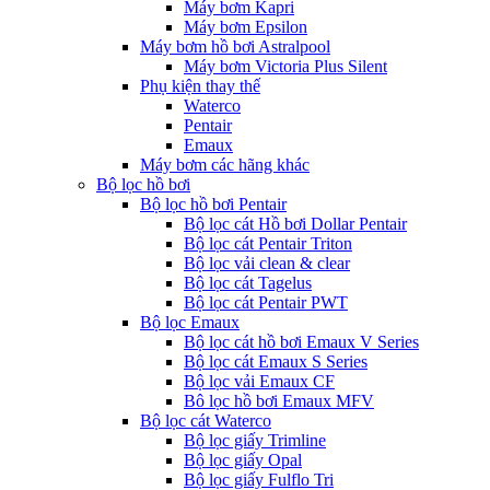
Máy bơm Kapri
Máy bơm Epsilon
Máy bơm hồ bơi Astralpool
Máy bơm Victoria Plus Silent
Phụ kiện thay thế
Waterco
Pentair
Emaux
Máy bơm các hãng khác
Bộ lọc hồ bơi
Bộ lọc hồ bơi Pentair
Bộ lọc cát Hồ bơi Dollar Pentair
Bộ lọc cát Pentair Triton
Bộ lọc vải clean & clear
Bộ lọc cát Tagelus
Bộ lọc cát Pentair PWT
Bộ lọc Emaux
Bộ lọc cát hồ bơi Emaux V Series
Bộ lọc cát Emaux S Series
Bộ lọc vải Emaux CF
Bô lọc hồ bơi Emaux MFV
Bộ lọc cát Waterco
Bộ lọc giấy Trimline
Bộ lọc giấy Opal
Bộ lọc giấy Fulflo Tri