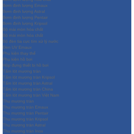
Bơm định lượng Emaux
Bơm định lượng Astral
Bơm định lượng Pentair
Bơm định lượng Kripsol
Bộ mài mòn hóa chất
Bộ mài mòn hóa chất
Bộ đèn tia cực tím xử lý nước
Đèn UV Emaux
Phụ kiện thay thế
Phụ kiện hồ bơi
Hộp đựng thiết bị hồ bơi
Tấm lót mương tràn
Tấm lót mương tràn Kripsol
Tấm lót mương tràn Astral
Tấm lót mương tràn China
Tấm lót mương tràn Việt Nam
Thu mương tràn
Thu mương tràn Emaux
Thu mương tràn Pentair
Thu mương tràn Kripsol
Thu mương tràn Astral
Thu mương tràn Inox