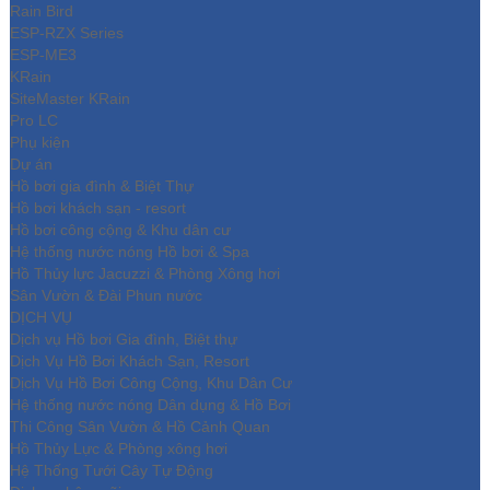
Rain Bird
ESP-RZX Series
ESP-ME3
KRain
SiteMaster KRain
Pro LC
Phụ kiện
Dự án
Hồ bơi gia đình & Biệt Thự
Hồ bơi khách sạn - resort
Hồ bơi công cộng & Khu dân cư
Hệ thống nước nóng Hồ bơi & Spa
Hồ Thủy lực Jacuzzi & Phòng Xông hơi
Sân Vườn & Đài Phun nước
DỊCH VỤ
Dịch vụ Hồ bơi Gia đình, Biệt thự
Dịch Vụ Hồ Bơi Khách Sạn, Resort
Dịch Vụ Hồ Bơi Công Cộng, Khu Dân Cư
Hệ thống nước nóng Dân dụng & Hồ Bơi
Thi Công Sân Vườn & Hồ Cảnh Quan
Hồ Thủy Lực & Phòng xông hơi
Hệ Thống Tưới Cây Tự Động