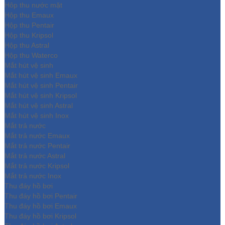
Hôp thu nước mặt
Hộp thu Emaux
Hộp thu Pentair
Hộp thu Kripsol
Hộp thu Astral
Hộp thu Waterco
Mắt hút vệ sinh
Mắt hút vệ sinh Emaux
Mắt hút vệ sinh Pentair
Mắt hút vệ sinh Kripsol
Mắt hút vệ sinh Astral
Mắt hút vệ sinh Inox
Mắt trả nước
Mắt trả nước Emaux
Mắt trả nước Pentair
Mắt trả nước Astral
Mắt trả nước Kripsol
Mắt trả nước Inox
Thu đáy hồ bơi
Thu đáy hồ bơi Pentair
Thu đáy hồ bơi Emaux
Thu đáy hồ bơi Kripsol