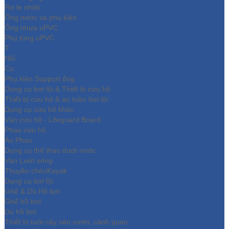
Rơ le nhiệt
Ống nước và phụ kiện
Ống nhựa uPVC
Phụ tùng uPVC
T
Nối
Co
Phụ kiện Support ống
Dụng cụ bơi lội & Thiết bị cứu hộ
Thiết bị cứu hộ & an toàn bơi lội
Dụng cụ cứu hộ khác
Ván cứu hộ - Lifeguard Board
Phao cứu hộ
Áo Phao
Dụng cụ thể thao dưới nước
Ván Lướt sóng
Thuyền chèoKayak
Dụng cụ bơi lội
Ghế & Dù Hồ bơi
Ghế hồ bơi
Dù hồ bơi
Thiết bị tưới cây sân vườn, cảnh quan