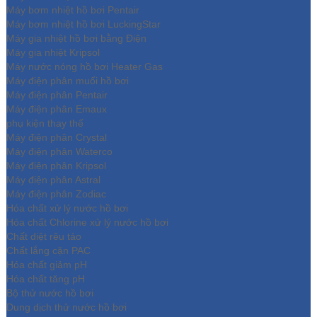
Máy bơm nhiệt hồ bơi Pentair
Máy bơm nhiệt hồ bơi LuckingStar
Máy gia nhiệt hồ bơi bằng Điện
Máy gia nhiệt Kripsol
Máy nước nóng hồ bơi Heater Gas
Máy điện phân muối hồ bơi
Máy điện phân Pentair
Máy điện phân Emaux
phụ kiện thay thế
Máy điện phân Crystal
Máy điện phân Waterco
Máy điện phân Kripsol
Máy điện phân Astral
Máy điện phân Zodiac
Hóa chất xử lý nước hồ bơi
Hóa chất Chlorine xử lý nước hồ bơi
Chất diệt rêu tảo
Chất lắng cặn PAC
Hóa chất giảm pH
Hóa chất tăng pH
Bộ thử nước hồ bơi
Dung dịch thử nước hồ bơi