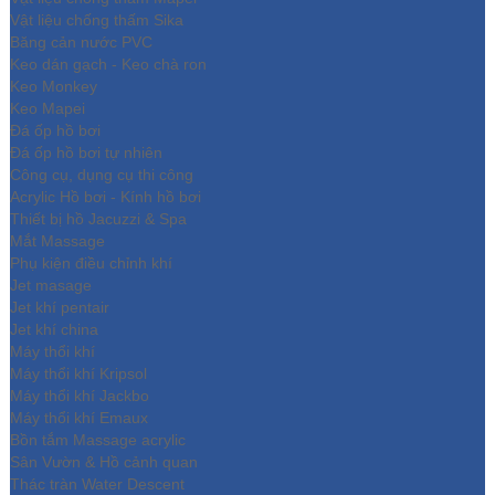
Vật liệu chống thấm Sika
Băng cản nước PVC
Keo dán gạch - Keo chà ron
Keo Monkey
Keo Mapei
Đá ốp hồ bơi
Đá ốp hồ bơi tự nhiên
Công cụ, dụng cụ thi công
Acrylic Hồ bơi - Kính hồ bơi
Thiết bị hồ Jacuzzi & Spa
Mắt Massage
Phụ kiện điều chỉnh khí
Jet masage
Jet khí pentair
Jet khí china
Máy thổi khí
Máy thổi khí Kripsol
Máy thổi khí Jackbo
Máy thổi khí Emaux
Bồn tắm Massage acrylic
Sân Vườn & Hồ cảnh quan
Thác tràn Water Descent