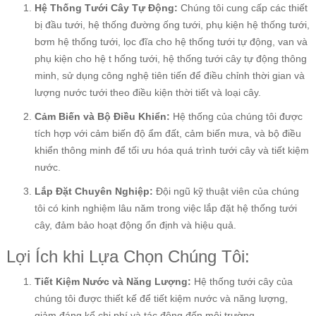
Hệ Thống Tưới Cây Tự Động:
Chúng tôi cung cấp các thiết
bị đầu tưới, hệ thống đường ống tưới, phụ kiện hệ thống tưới,
bơm hệ thống tưới, lọc đĩa cho hệ thống tưới tự động, van và
phụ kiện cho hệ t hống tưới, hệ thống tưới cây tự động thông
minh, sử dụng công nghệ tiên tiến để điều chỉnh thời gian và
lượng nước tưới theo điều kiện thời tiết và loại cây.
Cảm Biến và Bộ Điều Khiển:
Hệ thống của chúng tôi được
tích hợp với cảm biến độ ẩm đất, cảm biến mưa, và bộ điều
khiển thông minh để tối ưu hóa quá trình tưới cây và tiết kiệm
nước.
Lắp Đặt Chuyên Nghiệp:
Đội ngũ kỹ thuật viên của chúng
tôi có kinh nghiệm lâu năm trong việc lắp đặt hệ thống tưới
cây, đảm bảo hoạt động ổn định và hiệu quả.
Lợi Ích khi Lựa Chọn Chúng Tôi:
Tiết Kiệm Nước và Năng Lượng:
Hệ thống tưới cây của
chúng tôi được thiết kế để tiết kiệm nước và năng lượng,
giảm đáng kể chi phí và tác động đến môi trường.