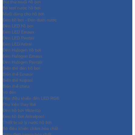
Bút thử muối hồ bơi
Bộ test nước hồ bơi
Muối dùng cho hồ bơi
Đèn hồ bơi - Đèn dưới nước
Đèn LED hồ bơi
Đèn LED Emaux
Đèn LED Pentair
Đèn LED Astral
Đèn Halogen hồ bơi
Đèn Halogen Emaux
Đèn Halogen Pentair
Biến thế đèn hồ bơi
Biến thế Emaux
Biến thế Kripsol
Biến thế china
Vỏ đèn
Hộp điều khiển đèn LED RGB
Phụ kiện thay thế
Đèn hồ bơi Waterco
Đèn hồ Bơi Astralpool
Thiết bị xử lý nước hồ bơi
Bộ điều khiển châm hóa chất
Bơm định lượng hóa chất