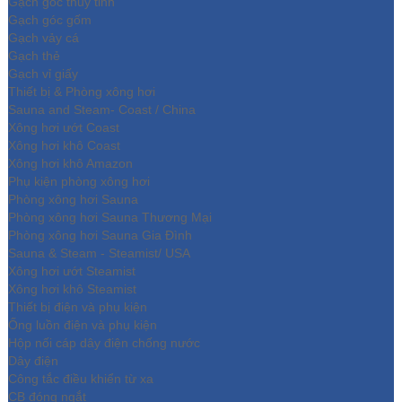
Gạch góc thủy tinh
Gạch góc gốm
Gạch vảy cá
Gạch thẻ
Gạch vỉ giấy
Thiết bị & Phòng xông hơi
Sauna and Steam- Coast / China
Xông hơi ướt Coast
Xông hơi khô Coast
Xông hơi khô Amazon
Phụ kiện phòng xông hơi
Phòng xông hơi Sauna
Phòng xông hơi Sauna Thương Mại
Phòng xông hơi Sauna Gia Đình
Sauna & Steam - Steamist/ USA
Xông hơi ướt Steamist
Xông hơi khô Steamist
Thiết bị điện và phụ kiện
Ống luồn điện và phụ kiện
Hộp nối cáp dây điện chống nước
Dây điện
Công tắc điều khiển từ xa
CB đóng ngắt