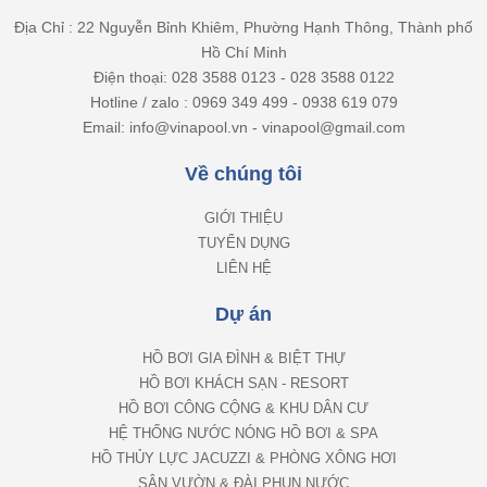
Địa Chỉ : 22 Nguyễn Bỉnh Khiêm, Phường Hạnh Thông, Thành phố
Hồ Chí Minh
Điện thoại: 028 3588 0123 - 028 3588 0122
Hotline / zalo : 0969 349 499 - 0938 619 079
Email: info@vinapool.vn - vinapool@gmail.com
Về chúng tôi
GIỚI THIỆU
TUYỂN DỤNG
LIÊN HỆ
Dự án
HỒ BƠI GIA ĐÌNH & BIỆT THỰ
HỒ BƠI KHÁCH SẠN - RESORT
HỒ BƠI CÔNG CỘNG & KHU DÂN CƯ
HỆ THỐNG NƯỚC NÓNG HỒ BƠI & SPA
HỒ THỦY LỰC JACUZZI & PHÒNG XÔNG HƠI
SÂN VƯỜN & ĐÀI PHUN NƯỚC