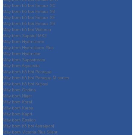
Máy bơm hồ bơi Emaux SC
Máy bơm hồ bơi Emaux SB
Máy bơm hồ bơi Emaux SE
Máy bơm hồ bơi Emaux SR
Máy bơm hồ bơi Waterco
Máy bơm Supatuf MK2
Máy bơm Hydrostorm
Máy bơm Hydrostorm Plus
Máy bơm Hydrostar
Máy bơm Supastream
Máy bơm Aquamite
Máy bơm hồ bơi Peraqua
Máy bơm hồ bơi Peraqua M series
Máy bơm hồ bơi Kripsol
Máy bơm Ondina
Máy bơm Niger
Máy bơm Koral
Máy bơm Karpa
Máy bơm Kapri
Máy bơm Epsilon
Máy bơm hồ bơi Astralpool
Máy bơm Victoria Plus Silent