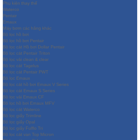
Phụ kiện thay thế
Waterco
Pentair
Emaux
Máy bơm các hãng khác
Bộ lọc hồ bơi
Bộ lọc hồ bơi Pentair
Bộ lọc cát Hồ bơi Dollar Pentair
Bộ lọc cát Pentair Triton
Bộ lọc vải clean & clear
Bộ lọc cát Tagelus
Bộ lọc cát Pentair PWT
Bộ lọc Emaux
Bộ lọc cát hồ bơi Emaux V Series
Bộ lọc cát Emaux S Series
Bộ lọc vải Emaux CF
Bô lọc hồ bơi Emaux MFV
Bộ lọc cát Waterco
Bộ lọc giấy Trimline
Bộ lọc giấy Opal
Bộ lọc giấy Fulflo Tri
Bộ lọc cát van Top Micron