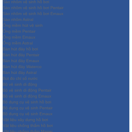
Sào nhôm vệ sinh hồ bơi
Sào nhôm vệ sinh hồ bơi Pentair
Sào nhôm vệ sinh hồ bơi Emaux
Sào nhôm Astral
Ống mềm hút vệ sinh
Ống mềm Pentair
Ống mềm Emaux
Ống mềm Astral
Bàn hút đáy hồ bơi
Bàn hút đáy Pentair
Bàn hút đáy Emaux
Bàn hút đáy Waterco
Bàn hút đáy Astral
Bút đo chỉ số nước
Bộ vệ sinh di động
Bộ vệ sinh di động Pentair
Bộ vệ sinh di động Emaux
Bộ dụng cụ vệ sinh hồ bơi
Bộ dụng cụ vệ sinh Pentair
Bộ dụng cụ vệ sinh Emaux
Vật liệu xây dựng hồ bơi
Vật liệu chống thấm hồ bơi
Vật liệu chống thấm Mapei