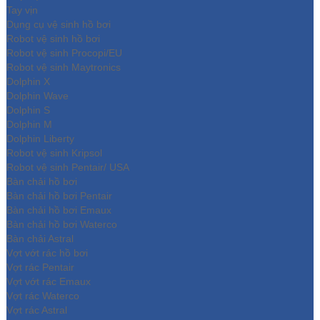
Tay vịn
Dụng cụ vệ sinh hồ bơi
Robot vệ sinh hồ bơi
Robot vệ sinh Procopi/EU
Robot vệ sinh Maytronics
Dolphin X
Dolphin Wave
Dolphin S
Dolphin M
Dolphin Liberty
Robot vệ sinh Kripsol
Robot vệ sinh Pentair/ USA
Bàn chải hồ bơi
Bàn chải hồ bơi Pentair
Bàn chải hồ bơi Emaux
Bàn chải hồ bơi Waterco
Bàn chải Astral
Vợt vớt rác hồ bơi
Vợt rác Pentair
Vợt vớt rác Emaux
Vợt rác Waterco
Vợt rác Astral