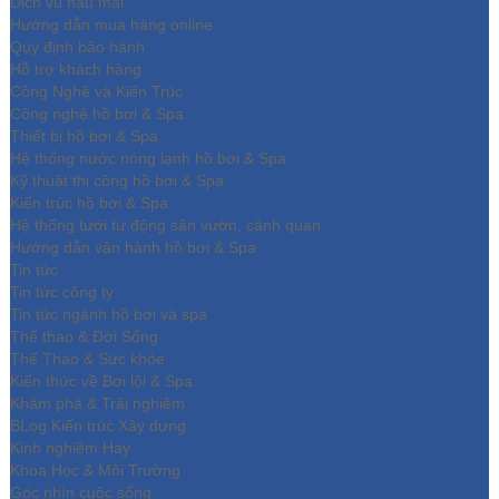
Dịch vụ hậu mãi
Hướng dẫn mua hàng online
Quy định bảo hành
Hỗ trợ khách hàng
Công Nghệ và Kiến Trúc
Công nghệ hồ bơi & Spa
Thiết bị hồ bơi & Spa
Hệ thống nước nóng lạnh hồ bơi & Spa
Kỹ thuật thi công hồ bơi & Spa
Kiến trúc hồ bơi & Spa
Hệ thống tưới tự động sân vườn, cảnh quan
Hướng dẫn vận hành hồ bơi & Spa
Tin tức
Tin tức công ty
Tin tức ngành hồ bơi và spa
Thể thao & Đời Sống
Thể Thao & Sức khỏe
Kiến thức về Bơi lội & Spa
Khám phá & Trải nghiệm
BLog Kiến trúc Xây dựng
Kinh nghiệm Hay
Khoa Học & Môi Trường
Góc nhìn cuộc sống