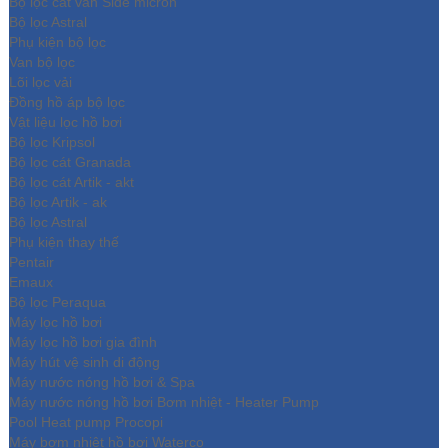
Bộ lọc cát van Side micron
Bộ lọc Astral
Phụ kiện bộ lọc
Van bộ lọc
Lõi lọc vải
Đồng hồ áp bộ lọc
Vật liệu lọc hồ bơi
Bộ lọc Kripsol
Bộ lọc cát Granada
Bộ lọc cát Artik - akt
Bộ lọc Artik - ak
Bộ lọc Astral
Phụ kiện thay thế
Pentair
Emaux
Bộ lọc Peraqua
Máy lọc hồ bơi
Máy lọc hồ bơi gia đình
Máy hút vệ sinh di động
Máy nước nóng hồ bơi & Spa
Máy nước nóng hồ bơi Bơm nhiệt - Heater Pump
Pool Heat pump Procopi
Máy bơm nhiệt hồ bơi Waterco