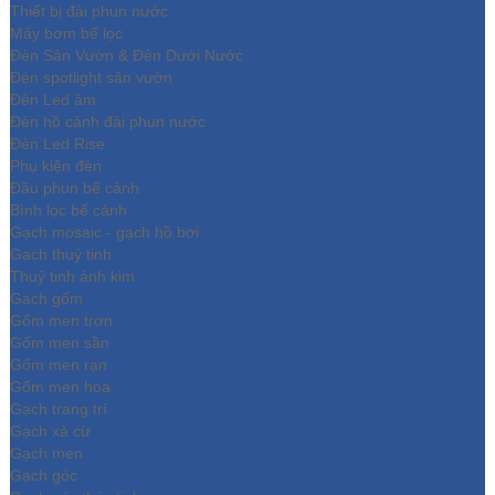
Thiết bị đài phun nước
Máy bơm bể lọc
Đèn Sân Vườn & Đèn Dưới Nước
Đèn spotlight sân vườn
Đèn Led âm
Đèn hồ cảnh đài phun nước
Đèn Led Rise
Phụ kiện đèn
Đầu phun bể cảnh
Bình lọc bể cảnh
Gạch mosaic - gạch hồ bơi
Gạch thuỷ tinh
Thuỷ tinh ánh kim
Gạch gốm
Gốm men trơn
Gốm men sần
Gốm men rạn
Gốm men hoa
Gạch trang trí
Gạch xà cừ
Gạch men
Gạch góc