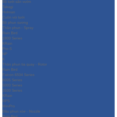
Bộ tưới sân vườn
Takagi
Holman
Cuộn vòi tưới
Bộ phun sương
Thân phun - Spray
Rain Bird
1800 Series
KRain
Pro-S
NP
K
Thân phun tia quay - Rotor
Rain Bird
Falcon 6504 Series
8005 Series
5000 Series
3500 Series
KRain
RPS
MiniPro
Đầu phun xòe - Nozzle
Rain Bird