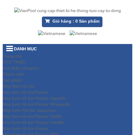
Giỏ hàng :
0
Sản phẩm
DANH MỤC
Trang chủ
GIỚI THIỆU
Giới thiệu Vinapool
Thành viên
Sản phẩm
Máy Bơm hồ bơi
Máy bơm hồ bơi Pentair
Máy bơm hồ bơi Pentair Superflo
Máy bơm hồ bơi Pentair Whisperflo
Máy bơm Pentair Supermax
Máy bơm hồ bơi Pentair Optiflo
Máy bơm hồ bơi Pentair Intelliflo
Máy bơm hồ bơi Emaux
Máy bơm hồ bơi Emaux EPH