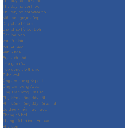
Thu đáy hồ bơi Astral
Thu đáy hồ bơi Inox
Thu đáy hồ bơi Waterco
Mắt tạo ngược dòng
Dây phao hồ bơi
Dây phao hồ bơi Dofi
Các loại van
Van Pentair
Van Emaux
Van 6 ngả
Bục xuất phát
Hộp gạn rác
Hộp đựng clo thả nổi
Tube wall
Ống âm tường Kripsol
Ống âm tường Astral
Ống âm tương Emaux
Phụ kiện chống đẩy nổi
Phụ kiện chống đẩy nổi astral
Bộ điều khiển mực nước
Thang hồ bơi
Thang hồ bơi inox Emaux
Phụ kiện